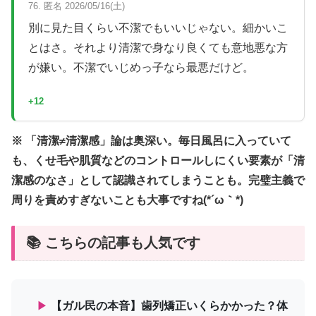
76. 匿名 2026/05/16(土)
別に見た目くらい不潔でもいいじゃない。細かいこ
とはさ。それより清潔で身なり良くても意地悪な方
が嫌い。不潔でいじめっ子なら最悪だけど。
+12
※ 「清潔≠清潔感」論は奥深い。毎日風呂に入っていて
も、くせ毛や肌質などのコントロールしにくい要素が「清
潔感のなさ」として認識されてしまうことも。完璧主義で
周りを責めすぎないことも大事ですね(*´ω｀*)
📚 こちらの記事も人気です
▶
【ガル民の本音】歯列矯正いくらかかった？体