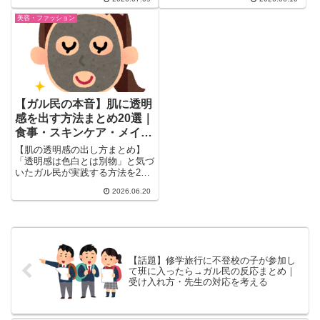
クシール）、今バズり中のちふれ
な睡眠・糖質制限のやめ方まで、
トラネキサム酸2%まで、プチプ
実際に肌質改善につながった食べ
美容・ファッション
ラ美容液のリアルな口コミを一気
物と生活習慣のリアルな声を、体
にまとめ。韓国コスメや敏感肌向
験の内容つきで厳選して紹介しま
けの選び方も紹介。
す。
【ガル民の本音】肌に透明
感を出す方法まとめ20選｜
食事・スキンケア・メイク
のコツ
【肌の透明感の出し方まとめ】
「透明感は色白とは別物」と気づ
いたガル民が実践する方法を20
選厳選。毎日のトマト・キウイ・
2026.06.20
酒粕から砂糖断ちまで食事改善の
効果、睡眠・血流・紫外線対策・
保湿のコツ、メイクで演出する方
法まで一気にまとめ。
【話題】修学旅行に不登校の子が参加し
て班に入ったら→ガル民の反応まとめ｜
受け入れ方・先生の対応を考える