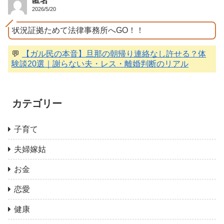
匿名
2026/5/20
状況証拠ためて法律事務所へGO！！
💬
【ガル民の本音】旦那の朝帰り連絡なし許せる？体
験談20選｜謝らない夫・レス・離婚判断のリアル
カテゴリー
子育て
夫婦嫁姑
お金
恋愛
健康