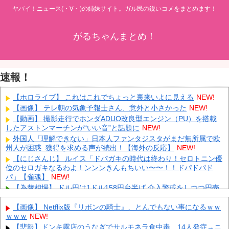
ヤバイ！ニュース(・∀・)の姉妹サイト。ガル民の鋭いコメをまとめます！
がるちゃんまとめ！
速報！
【ホロライブ】 これはこれでちょっと裏来いよに見える
NEW!
【画像】 テレ朝の気象予報士さん、意外と小さかった
NEW!
【動画】 撮影走行でホンダADUO改良型エンジン（PU）を搭載
したアストンマーチンが“いい音”と話題に
NEW!
外国人「理解できない」日本人ファンタジスタがまだ無所属で欧
州人が困惑..獲得を求める声が続出！【海外の反応】
NEW!
【にじさんじ】 ルイス「ドパガキの時代は終わり！セロトニン優
位のセロガキなるわよ！ンンンきんもちいい〜〜！！ドパドパド
パ」【雀魂】
NEW!
【為替相場】 ドル円は1ドル158円台半ば 介入警戒をしつつ円売
りが続行
NEW!
【画像】 Netflix版『リボンの騎士』、とんでもない事になるｗｗ
ヨーロッパが中国製メガソーラーを締め出しｗｗｗ
NEW!
ｗｗｗ
NEW!
インドネシア「高速鉄道！」中国「大赤字！」インドネシア「運
【悲報】ドンキ露店のうなぎでサルモネラ食中毒、14人発症→ニ
営会社の株式購入！（負債対策」中国「はい（巨額負債」インドネ