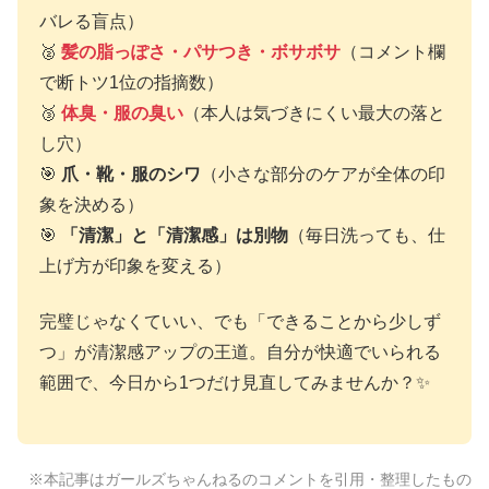
バレる盲点）
🥈
髪の脂っぽさ・パサつき・ボサボサ
（コメント欄
で断トツ1位の指摘数）
🥉
体臭・服の臭い
（本人は気づきにくい最大の落と
し穴）
🎯
爪・靴・服のシワ
（小さな部分のケアが全体の印
象を決める）
🎯
「清潔」と「清潔感」は別物
（毎日洗っても、仕
上げ方が印象を変える）
完璧じゃなくていい、でも「できることから少しず
つ」が清潔感アップの王道。自分が快適でいられる
範囲で、今日から1つだけ見直してみませんか？✨
※本記事はガールズちゃんねるのコメントを引用・整理したもの