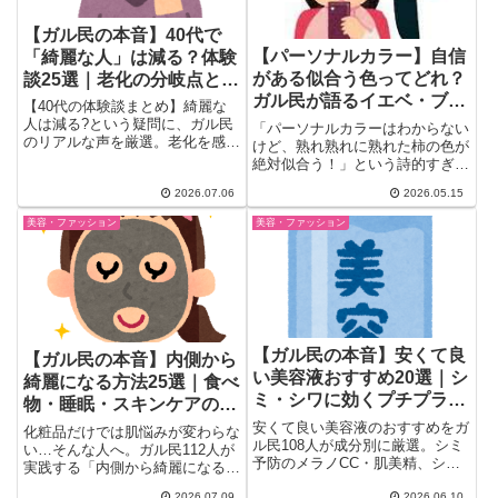
【ガル民の本音】40代で
【パーソナルカラー】自信
「綺麗な人」は減る？体験
がある似合う色ってどれ？
談25選｜老化の分岐点とシ
ガル民が語るイエベ・ブル
ミ取り事情
【40代の体験談まとめ】綺麗な
ベあるある
人は減る?という疑問に、ガル民
「パーソナルカラーはわからない
のリアルな声を厳選。老化を感じ
けど、熟れ熟れに熟れた柿の色が
る年齢、シミ取り・美容医療、頭
絶対似合う！」という詩的すぎる
皮ケア、ホワイトニングまで40
コメントから幕を開けたこのト
2026.07.06
2026.05.15
代美容のリアルを紹介。
ピ...
美容・ファッション
美容・ファッション
【ガル民の本音】安くて良
【ガル民の本音】内側から
い美容液おすすめ20選｜シ
綺麗になる方法25選｜食べ
ミ・シワに効くプチプラを
物・睡眠・スキンケアの体
厳選
験談まとめ
安くて良い美容液のおすすめをガ
化粧品だけでは肌悩みが変わらな
ル民108人が成分別に厳選。シミ
い…そんな人へ。ガル民112人が
予防のメラノCC・肌美精、シワ
実践する「内側から綺麗になる」
改善のレチノール系（無印・エリ
体験談まとめ。納豆・腸活・良質
2026.07.09
2026.06.10