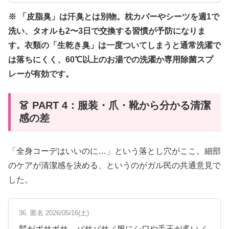
※ 「皮脂臭」は汗臭とは別物。枕カバーやシーツを週1で
洗い、タオルも2〜3日で交換する習慣が予防になりま
す。衣類の「生乾き臭」は一度ついてしまうと通常洗濯で
は落ちにくく、60℃以上のお湯での洗濯か専用除菌スプ
レーが有効です。
👗 PART 4：服装・爪・靴から分かる清潔
感の差
「全身コーデはいいのに…」という落とし穴がここ。細部
のケアが清潔感を決める、というのがガル民の共通意見で
した。
36. 匿名 2026/05/16(土)
髪がボサボサ、パサパサ／服にシワや毛玉が多い／