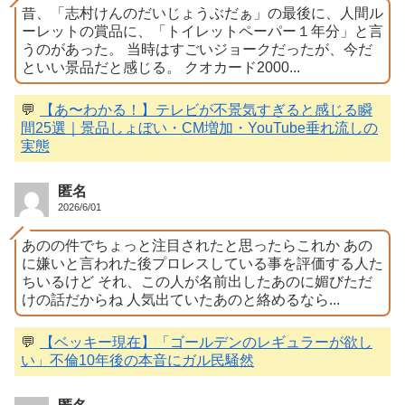
昔、「志村けんのだいじょうぶだぁ」の最後に、人間ル
ーレットの賞品に、「トイレットペーパー１年分」と言
うのがあった。 当時はすごいジョークだったが、今だ
といい景品だと感じる。 クオカード2000...
💬
【あ〜わかる！】テレビが不景気すぎると感じる瞬
間25選｜景品しょぼい・CM増加・YouTube垂れ流しの
実態
匿名
2026/6/01
あのの件でちょっと注目されたと思ったらこれか あの
に嫌いと言われた後プロレスしている事を評価する人た
ちいるけど それ、この人が名前出したあのに媚びただ
けの話だからね 人気出ていたあのと絡めるなら...
💬
【ベッキー現在】「ゴールデンのレギュラーが欲し
い」不倫10年後の本音にガル民騒然