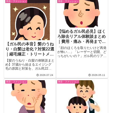
整形の落とし穴・SNS環境の影
美容・ファッション
美容・ファッション
キガ・肌かぶれ・脱毛後の汗増加
響まで、美容好き女性なら思わず
などの悩み別対策も。
頷くまとめ記事。
【悩めるガル民必見】ほく
ろ除去リアル体験談まとめ
｜費用・痛み・再発まで全
【ガル民の本音】髪のうね
部ぶっちゃけ！
「顔のほくろを取りたいけど再発
り・白髪は老化？対策22選
が怖い…」「レーザーと切開、ど
｜縮毛矯正・トリートメン
っちがいいの？」ガル民のリアル
ト・頭皮マッサージ
な体験談が続々集結！ 費用
【髪のうねり・白髪の体験談まと
感・...
め】37歳から始まるエイジング
毛の原因と対策を、ガル民22人
のリアルな声から厳選。毛穴のた
2026.07.24
2026.05.11
るみ・縮毛矯正の失敗談・うねり
対策トリートメント・タンパク質
美容・ファッション
美容・ファッション
の効果まで、30代40代の髪悩み
に効く本音を一気にチェック。