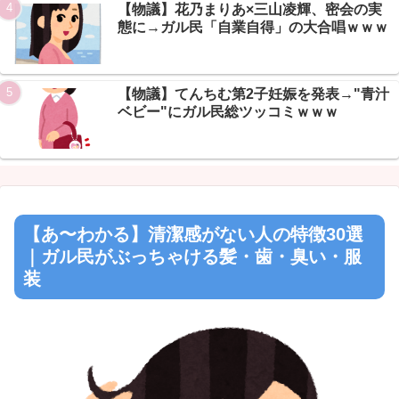
Powered by livedoor 相互RSS
【物議】花乃まりあ×三山凌輝、密会の実
態に→ガル民「自業自得」の大合唱ｗｗｗ
【物議】てんちむ第2子妊娠を発表→"青汁
ベビー"にガル民総ツッコミｗｗｗ
【あ〜わかる】清潔感がない人の特徴30選
｜ガル民がぶっちゃける髪・歯・臭い・服
装