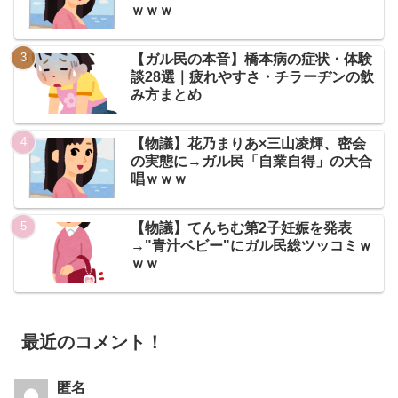
ｗｗｗ
【ガル民の本音】橋本病の症状・体験
談28選｜疲れやすさ・チラーヂンの飲
み方まとめ
【物議】花乃まりあ×三山凌輝、密会
の実態に→ガル民「自業自得」の大合
唱ｗｗｗ
【物議】てんちむ第2子妊娠を発表
→"青汁ベビー"にガル民総ツッコミｗ
ｗｗ
最近のコメント！
匿名