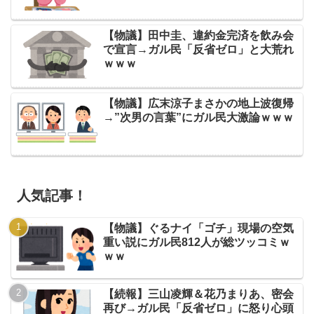
【物議】田中圭、違約金完済を飲み会
で宣言→ガル民「反省ゼロ」と大荒れ
ｗｗｗ
【物議】広末涼子まさかの地上波復帰
→”次男の言葉”にガル民大激論ｗｗｗ
人気記事！
【物議】ぐるナイ「ゴチ」現場の空気
重い説にガル民812人が総ツッコミｗ
ｗｗ
【続報】三山凌輝＆花乃まりあ、密会
再び→ガル民「反省ゼロ」に怒り心頭