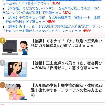
ュー速+民「ドン菌ホーテで草」
NEW!
シア「700km延伸計画！（実質中止」→
NEW!
【保存版】まだ出てないパンマン、なんG民が総出で考察→やき
クビになったバイト先の店長のインスタ見つけた
NEW!
そばパンマンの妹が実在して衝撃ｗｗｗ
NEW!
【速報】 高市政権、エース級の財務官僚・一松旬氏を左遷「彼は
【悲報】車の要らない装備、なんG民投票で「電動シート」圧勝
協力的でなかった」財務省の言いなりではないことが判明
NEW!
→理由が的確すぎて草ｗｗｗ
NEW!
【悲報】阪神・元山、1度の落球で週刊誌に”お粗末”認定→ファン
「他のショート陣がもっとヤバいやろ」ツッコミｗｗ
NEW!
【放送事故】 昔のドラマのレ◯プシーン、今見るとアウトすぎ
る・・・
NEW!
【物議】ぐるナイ「ゴチ」現場の空気重い
Powered by livedoor 相互RSS
エネ夫に離婚を突きつけたら私の職場(法律事務所)に乗り込んで
説にガル民812人が総ツッコミｗｗｗ
きた 堂々と「離婚の法律相談です。母の薦めでこちらに参りまし
た」と言っているが、...
NEW!
年収1500万の父が退職。父「退職金も渡したよな？」母「貯金な
んてないよー」父「全部なくなったの！？」→予想外の返事に家族
【続報】三山凌輝＆花乃まりあ、密会再び
騒然となり…
NEW!
→ガル民「反省ゼロ」に怒り心頭ｗｗｗ
【悲報】応仁の乱をドヤるバカ、AI風長文で完全論破→正規表現
技術戦争へｗｗｗ
NEW!
嫁と子作り中なんだけどこうなるｗｗｗ
NEW!
【ガル民の本音】橋本病の症状・体験談28
選｜疲れやすさ・チラーヂンの飲み方まと
め