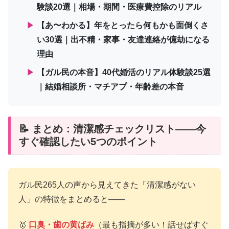
験談20選｜相場・期間・医療費控除のリアル
▶
【あ〜わかる】年をとったら何もかも面倒くさ
い30選｜出不精・家事・友達連絡が億劫になる
理由
▶
【ガル民の本音】40代婚活のリアル体験談25選
｜結婚相談所・マチアプ・年齢差の本音
📝 まとめ：清潔感チェックリスト——今
すぐ確認したい5つのポイント
ガル民265人の声から見えてきた「清潔感がない
人」の特徴をまとめると——
🥇
口臭・歯の黄ばみ
（最も指摘が多い！話せばすぐ