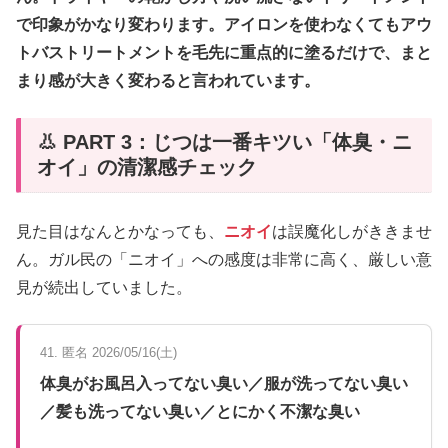
で印象がかなり変わります。アイロンを使わなくてもアウ
トバストリートメントを毛先に重点的に塗るだけで、まと
まり感が大きく変わると言われています。
👃 PART 3：じつは一番キツい「体臭・ニ
オイ」の清潔感チェック
見た目はなんとかなっても、
ニオイ
は誤魔化しがききませ
ん。ガル民の「ニオイ」への感度は非常に高く、厳しい意
見が続出していました。
41. 匿名 2026/05/16(土)
体臭がお風呂入ってない臭い／服が洗ってない臭い
／髪も洗ってない臭い／とにかく不潔な臭い