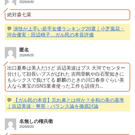
2026/6/30
絶対森七菜
💬
演技が上手い若手女優ランキング20選｜小芝風花・
河合優実・田辺桃子…ガル民の本音評価
匿名
2026/6/25
出口夏希は美人だけど 浜辺美波はブス 大河でセンター
分けして顔長いブスがばれた 吉岡里帆や白石聖如きに
もルックスで負けてる 麒麟のときの川口春奈ぐらい美
人なら東宝のSNS業者使った工作も説得力...
💬
【ガル民の本音】忘れ鼻とは何か？令和の美の基準
｜浜辺美波・整形・バランス論を徹底討論
名無しの権兵衛
2026/6/20