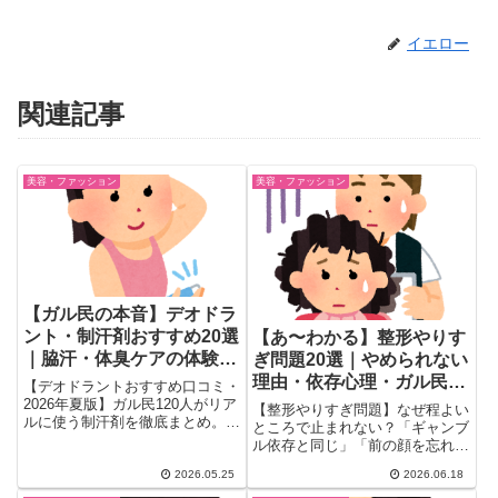
イエロー
関連記事
美容・ファッション
美容・ファッション
【ガル民の本音】デオドラ
ント・制汗剤おすすめ20選
【あ〜わかる】整形やりす
｜脇汗・体臭ケアの体験談
ぎ問題20選｜やめられない
まとめ
理由・依存心理・ガル民の
【デオドラントおすすめ口コミ・
本音
2026年夏版】ガル民120人がリア
【整形やりすぎ問題】なぜ程よい
ルに使う制汗剤を徹底まとめ。デ
ところで止まれない？「ギャンブ
オナチュレ・Ag・クリニーク・
ル依存と同じ」「前の顔を忘れ
リフレア・オールドスパイスま
る」など、ガル民のリアルな声
で、脇汗対策・体臭ケア・加齢臭
2026.05.25
2026.06.18
20選を厳選。依存の仕組み・鼻
対策の体験談を種類別に紹介。ワ