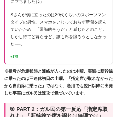
に立ちましたね」
Sさんが横に立ったのは30代くらいのスポーツマン
タイプの男性。スマホをいじっておらず新聞を読ん
でいたため、「常識的そうだ」と感じたとのこと。
しかし待てど暮らせど、誰も席を譲ろうとしなかっ
た──。
+179
※祖母が危篤状態と連絡が入ったのは木曜、実際に新幹線
に乗ったのは三連休初日の土曜。「指定席が取れなかった
から自由席に乗った」ではなく、急用でも翌日以降に出発
した事実にガル民は速攻で気づいています。
🎯 PART 2：ガル民の第一反応「指定席取
れよ」「新幹線で席を譲れは無理では」