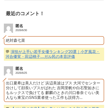
最近のコメント！
匿名
2026/6/30
絶対森七菜
💬
演技が上手い若手女優ランキング20選｜小芝風花・
河合優実・田辺桃子…ガル民の本音評価
匿名
2026/6/25
出口夏希は美人だけど 浜辺美波はブス 大河でセンター
分けして顔長いブスがばれた 吉岡里帆や白石聖如きに
もルックスで負けてる 麒麟のときの川口春奈ぐらい美
人なら東宝のSNS業者使った工作も説得力...