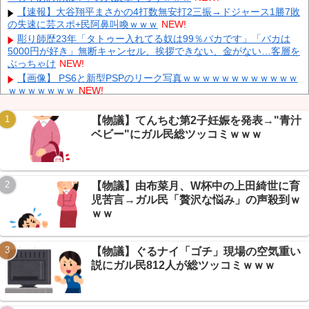
【悲報】 メディアが使う主語デカ言葉の正体、ガチでこれだった
【速報】大谷翔平まさかの4打数無安打2三振→ドジャース1勝7敗
ｗｗｗｗ
NEW!
の失速に芸スポ+民阿鼻叫喚ｗｗｗ
NEW!
【韓国株】 7月のKOSPI 28.9％下落…通貨危機を超える過去最大
彫り師歴23年「タトゥー入れてる奴は99％バカです」「バカは
の下げ幅
NEW!
5000円が好き」無断キャンセル、挨拶できない、金がない…客層を
ぶっちゃけ
NEW!
【ニュース】 中国政府「台風１３号に三峡ダムが耐えられない！
全開放流しろ！」⇒ 下流域の街が壊滅状態ｗｗｗｗｗ
NEW!
【画像】 PS6と新型PSPのリーク写真ｗｗｗｗｗｗｗｗｗｗｗｗ
ｗｗｗｗｗｗｗ
NEW!
【画像】 ちびまる子ちゃん、とんでもないガチャガチャを発売し
てしまうｗｗｗｗ
NEW!
【物議】てんちむ第2子妊娠を発表→"青汁
【続報】ちいかわ映画、興行収入60億円に到達→VIP民「グッズ
ベビー"にガル民総ツッコミｗｗｗ
だけで何百年遊べる」ｗｗｗ
NEW!
Powered by livedoor 相互RSS
【驚愕】電気代55000円の請求に絶句→VIP民の原因究明がガチす
ぎたｗｗｗ
NEW!
【物議】由布菜月、W杯中の上田綺世に育
兄が首吊った。理由はイジメ…俺の両親離婚で母は自サツし家庭
崩壊→首謀者を探しだした俺は会社と妻子を特定→結果、実刑受け
児苦言→ガル民「贅沢な悩み」の声殺到ｗ
た。子に復讐されるだろ...
NEW!
ｗｗ
【続報】ゾンビたばこ発覚の広島新井監督、OBが明かす本音「全
部ブッ壊して辞めたい」ｗｗｗ
NEW!
【物議】ぐるナイ「ゴチ」現場の空気重い
説にガル民812人が総ツッコミｗｗｗ