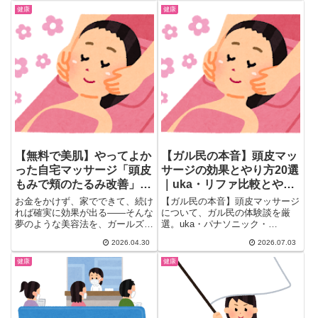
ツ、ウォーキングや筋トレ実践者
帳・お金まわりの異変、病院受診
健康
健康
の成功体験まで、検索しても出て
のタイミングまで、検索しても出
こないリアルな声を一気にチェッ
てこないリアルな本音を一気にチ
ク。
ェックできます。
【無料で美肌】やってよか
【ガル民の本音】頭皮マッ
った自宅マッサージ「頭皮
サージの効果とやり方20選
もみで頬のたるみ改善」
｜uka・リファ比較とやり
「舌回し・かっさで小顔」
すぎ注意点
お金をかけず、家でできて、続け
【ガル民の本音】頭皮マッサージ
「お風呂上がりのオイルマ
れば確実に効果が出る——そんな
について、ガル民の体験談を厳
夢のような美容法を、ガールズち
選。uka・パナソニック・
ッサージ」
ゃんねるの美容好きたちが惜し
COSME DECORTEの口コミ、顔
2026.04.30
2026.07.03
み...
のたるみや白髪への効果、やりす
ぎで起きたアホ毛・切れ毛の注意
健康
健康
点まで、検索しても出てこないリ
アルな声を一気にチェック。