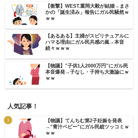
【衝撃】WEST.重岡大毅が結婚→まさ
かの「誕生済み」報告にガル民騒然ｗ
ｗｗ
【あるある】主婦がスピリチュアルに
ハマる理由にガル民共感の嵐→本音
続々ｗｗｗ
【物議】”子供1人2000万円”にガル民
本音爆発→子なし・子持ち大激論にｗ
ｗｗ
人気記事！
【物議】てんちむ第2子妊娠を発表
→"青汁ベビー"にガル民総ツッコミｗ
ｗｗ