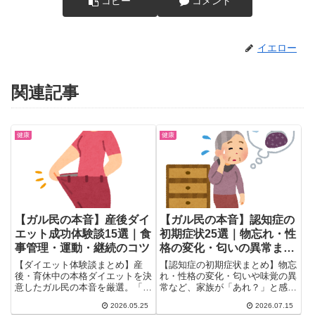
コピー
コメント
イエロー
関連記事
健康
健康
【ガル民の本音】産後ダイ
【ガル民の本音】認知症の
エット成功体験談15選｜食
初期症状25選｜物忘れ・性
事管理・運動・継続のコツ
格の変化・匂いの異常まで
実体験
【ダイエット体験談まとめ】産
【認知症の初期症状まとめ】物忘
後・育休中の本格ダイエットを決
れ・性格の変化・匂いや味覚の異
意したガル民の本音を厳選。「最
常など、家族が「あれ？」と感じ
後のダイエット」という考え方の
た瞬間をガル民25人がリアルに
2026.05.25
2026.07.15
落とし穴、食事管理の具体的コ
証言。若年性認知症のサインや通