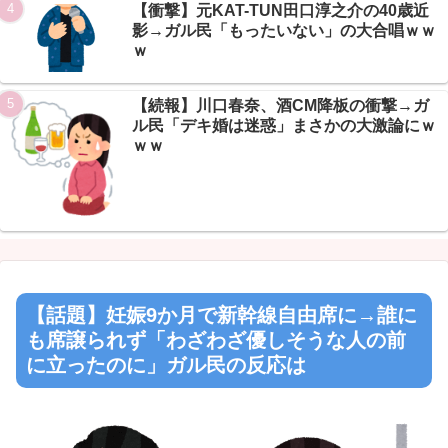
Powered by livedoor 相互RSS
【衝撃】元KAT-TUN田口淳之介の40歳近
影→ガル民「もったいない」の大合唱ｗｗ
ｗ
【続報】川口春奈、酒CM降板の衝撃→ガ
ル民「デキ婚は迷惑」まさかの大激論にｗ
ｗｗ
【話題】妊娠9か月で新幹線自由席に→誰に
も席譲られず「わざわざ優しそうな人の前
に立ったのに」ガル民の反応は