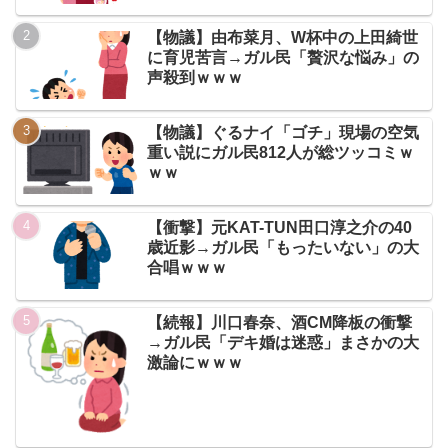
【物議】由布菜月、W杯中の上田綺世
に育児苦言→ガル民「贅沢な悩み」の
声殺到ｗｗｗ
【物議】ぐるナイ「ゴチ」現場の空気
重い説にガル民812人が総ツッコミｗ
ｗｗ
【衝撃】元KAT-TUN田口淳之介の40
歳近影→ガル民「もったいない」の大
合唱ｗｗｗ
【続報】川口春奈、酒CM降板の衝撃
→ガル民「デキ婚は迷惑」まさかの大
激論にｗｗｗ