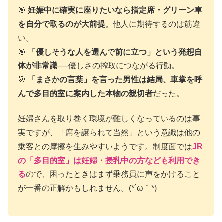
🎯
妊娠中に確実に座りたいなら指定席・グリーン車
を自分で取るのが大前提
。他人に期待するのは筋違
い。
🎯
「優しそうな人を選んで前に立つ」という発想自
体が非常識
──優しさの搾取につながる行動。
🎯
「まさかの言葉」を言った男性は結局、車掌を呼
んで多目的室に案内した本物の親切者
だった。
妊婦さんを取り巻く環境が難しくなっているのは事
実ですが、「席を譲られて当然」という意識は他の
乗客との摩擦を生みやすいようです。制度面では
JR
の「多目的室」は妊婦・授乳中の方なども利用でき
る
ので、困ったときはまず乗務員に声をかけること
が一番の正解かもしれません。(*´ω｀*)