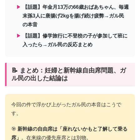
▶
【話題】年金月13万の66歳おばあちゃん、毎週
末孫3人に唐揚げ2kgを揚げ続け疲弊→ガル民
の本音
▶
【話題】修学旅行に不登校の子が参加して班に
入ったら→ガル民の反応まとめ
📝 まとめ：妊婦と新幹線自由席問題、ガ
ル民の出した結論は
今回の件で浮かび上がったガル民の本音はこうで
す。
🎯
新幹線の自由席は「座れないかもと了解して乗る
席」
。在来線の優先座席とは別物。