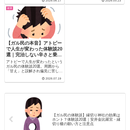
2026.06.17
2026.05.23
鉄分サプリの効果、頭皮マッサー
クワット・骨盤底筋トレ・早寝早
ジ・ヘナ染めの実体験、睡眠やス
健康
起きなど実際に効果のあった対処
マホ依存との関係も。美容師の本
法もまとめて紹介。
音「市販育毛商品は嘘が多い」も
紹介。
【ガル民の本音】アトピー
で人生が変わった体験談20
選｜完治しない辛さと乗り
越え方まとめ
アトピーで人生が変わったという
ガル民の体験談20選。周囲から
「甘え」と誤解され偏見に苦しん
だ本音から、デュピクセントなど
2026.07.19
最新治療の効果と費用、保湿・食
事の工夫まで、当事者だからこそ
語れるリアルな声と乗り越え方
を、詳しくまとめて紹介していま
す。
【ガル民の体験談】縁切り神社の効果は
ホント？体験談20選｜安井金比羅宮・縁
切り榎の願い方と注意点