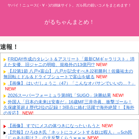
ヤバイ！ニュース(・∀・)の姉妹サイト。ガル民の鋭いコメをまとめます！
がるちゃんまとめ！
速報！
FRIDAY作成のタレント＆アスリート「最新CMギャラリスト」消
えた女優、旧ジャニの明暗、規格外の13億円!?
NEW!
【J2第1節 八戸×富山】 八戸が記念すべきJ2初勝利！佐藤祐太の
無回転ミドル＆ドライブシュートで富山を破る
NEW!
【画像】 はいだしょうこ（47）「こんなオバサンでいいの…？」
NEW!
2026スーパーフォーミュラ第8戦「SUGO」決勝結果
NEW!
外国人「日本の未来は安泰だ」16歳MF三井寺眞、衝撃ゴール！
久保建英超え歴代2位の記録！3得点に絡む活躍で海外絶賛！【海外
の反応】
NEW!
中国「大豪雨！」三峡ダム「基礎部分破損」中国「全力放流！」
台風13号「中国上陸予測」台風15号「中国接近（画像」中国「台風
【画像】 すでにメスの体つきになったいもうと
NEW!
同時上陸！（穀物生産が壊滅危機」→
NEW!
【悲報】ひろゆき氏「ネットにコメントする奴は暇人」→5ch民
大学生ワイ、株で大儲けしてしまうｗｗｗｗｗｗｗｗｗｗ
NEW!
「じゃあお前は？」の大反撃くらうｗｗｗ
NEW!