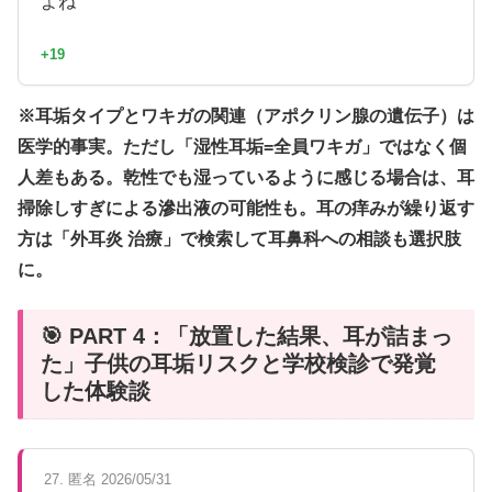
よね
+19
※耳垢タイプとワキガの関連（アポクリン腺の遺伝子）は
医学的事実。ただし「湿性耳垢=全員ワキガ」ではなく個
人差もある。乾性でも湿っているように感じる場合は、耳
掃除しすぎによる滲出液の可能性も。耳の痒みが繰り返す
方は「外耳炎 治療」で検索して耳鼻科への相談も選択肢
に。
🎯 PART 4：「放置した結果、耳が詰まっ
た」子供の耳垢リスクと学校検診で発覚
した体験談
27. 匿名 2026/05/31