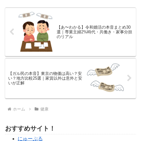
アラフォー・アラフィフ女性の本
音を一挙まとめ。50代から筋ト
レを始めて劇的変化した体験も紹
介します。
【あ〜わかる】令和婚活の本音まとめ30
選｜専業主婦2%時代・共働き・家事分担
のリアル
【ガル民の本音】東京の物価は高い？安
い？地方比較25選｜家賃以外は意外と安
いが正解
ホーム
健康
おすすめサイト！
にゅーぷる