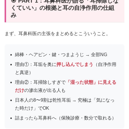
🎯 PART 1：耳鼻科医が語る「耳掃除しな
くていい」の根拠と耳の自浄作用の仕組
み
まず、耳鼻科医の主張をまとめるとこういうこと。
綿棒・ヘアピン・鍵・つまようじ → 全部NG
理由①：耳垢を奥に
押し込んでしまう
（自浄作用
と真逆）
理由②：耳掃除しすぎで
「湿った状態」に見える
だけ
の滲出液が出る人も
日本人の8〜9割は乾性耳垢 → 究極は「気になっ
た時だけ」でOK
詰まったら耳鼻科へ（保険診療・数分で取れる）