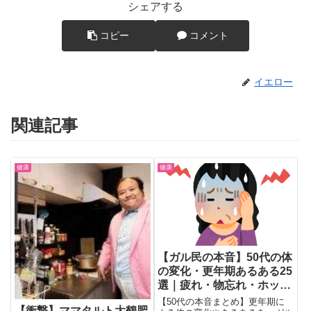
シェアする
コピー
コメント
イエロー
関連記事
健康
健康
【ガル民の本音】50代の体
の変化・更年期あるある25
選｜疲れ・物忘れ・ホット
フラッシュのリアル
【50代の本音まとめ】更年期に
【衝撃】ママタルト大鶴肥