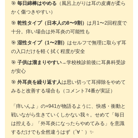
🎯
毎日綿棒はやめる
（風呂上がりは耳の皮膚が柔ら
かく傷つきやすい）
🎯
乾性タイプ（日本人の8〜9割）
は月1〜2回程度で
十分。痒い場合は外耳炎の可能性も
🎯
湿性タイプ（1〜2割）
はセルフで無理に取らず耳
の入口だけを軽く拭く程度が安全
🎯
子供は溜まりやすい
→学校検診前後に耳鼻科受診
が安心
🎯
外耳炎を繰り返す人
は思い切って耳掃除をやめて
みると改善する場合も（コメント74番が実証）
「痒いんよ」の+941が物語るように、快感・衝動と
戦いながら生きていくしかない我々。せめて「毎日
は控える」「外耳炎になったらやめてみる」を意識
するだけでも全然違うはず（´∀｀）✨