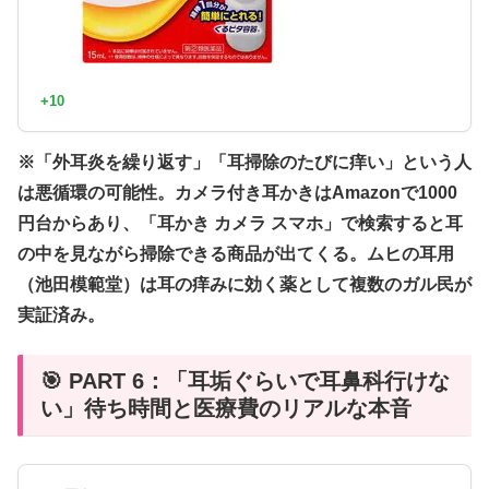
+10
※「外耳炎を繰り返す」「耳掃除のたびに痒い」という人
は悪循環の可能性。カメラ付き耳かきはAmazonで1000
円台からあり、「耳かき カメラ スマホ」で検索すると耳
の中を見ながら掃除できる商品が出てくる。ムヒの耳用
（池田模範堂）は耳の痒みに効く薬として複数のガル民が
実証済み。
🎯 PART 6：「耳垢ぐらいで耳鼻科行けな
い」待ち時間と医療費のリアルな本音