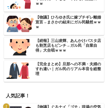
ｗｗ
【物議】ひろゆき氏に嫁ブチギレ離婚
宣言→まさかの結末にガル民騒然ｗｗ
ｗ
【続報】三山凌輝、あんかけパスタ店
も割烹店もピンチ→ガル民「自業自
得」大合唱ｗｗｗ
【完全まとめ】旦那への不満・夫婦の
すれ違い｜ガル民のリアル本音を総整
理
人気記事！
【物議】ぐるナイ「ゴチ」現場の空気