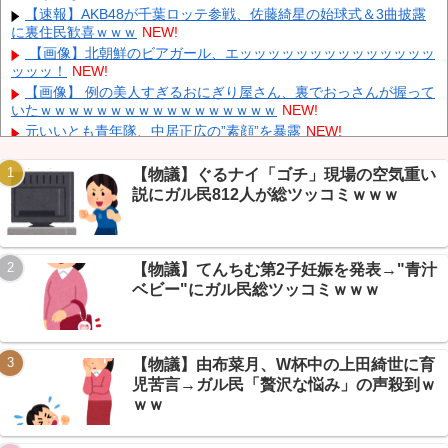
【速報】AKB48が千葉ロッテ参戦、佐藤綺星の始球式＆3曲披露
同時上陸！（穀物生産が壊滅危機」→
NEW!
に裏住民歓喜ｗｗｗ
NEW!
【悲報】 中国、橋の欄干が強風一発で粉々に 鉄筋ゼロ 当局「接
【画像】北朝鮮のビアガール、エッッッッッッッッッッッッッッ
着剤でくっつけただけ」「正常で、品質問題はない」
NEW!
ッッッ！
NEW!
【悲報】 週刊誌、好き放題書きまくる 高市早苗首相は新公用車
【画像】 例の美人すぎるおにぎり屋さん、裏でおっさんが握って
の贅を尽くした後部座席でたばこを吸うのが至福の時間「どんどん
いたｗｗｗｗｗｗｗｗｗｗｗｗｗｗｗｗｗ
NEW!
延びる乗車時間」
NEW!
元いいとも青年隊、中居正広の”素顔”を暴露
NEW!
【炎上】高樹沙耶(62)「日本は品格落ちた」盆踊り批判→大麻発
言にも飛び火し自ら幕引きｗｗｗ
NEW!
【物議】ぐるナイ「ゴチ」現場の空気重い
【速報】WEST.重岡＆濱田、5年ぶり同時結婚発表→芸スポ+民
説にガル民812人が総ツッコミｗｗｗ
「ホモ婚かと思った」ｗｗｗ
NEW!
Powered by livedoor 相互RSS
中国、三峡ダムが全開放流。長江流域で深刻な洪水被害
NEW!
【保存版】ベイブレード転売ヤーに爆買いされる→子供が定価で
【物議】てんちむ第2子妊娠を発表→"青汁
買えないｗｗｗ
NEW!
ベビー"にガル民総ツッコミｗｗｗ
【全文】速水もこみちのカフェ→サンドイッチ3000円ｗｗｗスレ
民絶賛『むしろ安い』
NEW!
【物議】由布菜月、W杯中の上田綺世に育
児苦言→ガル民「贅沢な悩み」の声殺到ｗ
ｗｗ
Powered by livedoor 相互RSS