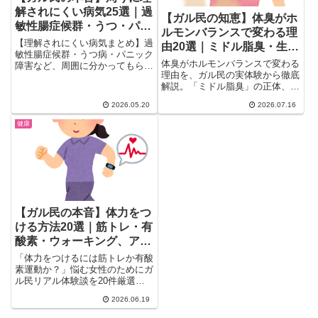
解されにくい病気25選｜過
【ガル民の知恵】体臭がホ
敏性腸症候群・うつ・パニ
ルモンバランスで変わる理
ック障害のリアルな声まと
【理解されにくい病気まとめ】過
由20選｜ミドル脂臭・生理
め
敏性腸症候群・うつ病・パニック
中の匂い対策まとめ
体臭がホルモンバランスで変わる
障害など、周囲に分かってもらえ
理由を、ガル民の実体験から徹底
ない病気についてガル民のリアル
解説。「ミドル脂臭」の正体、生
な体験談を厳選。「気の持ちよ
理中に匂いが変化する仕組み、亜
う」「甘え」と言われ続ける当事
2026.05.20
2026.07.16
鉛サプリや食事が体臭に与える影
者の本音と共感コメント25選以
響、豆乳・乳酸菌でのセルフケア
上を一気にチェック。
健康
方法まで、検索しても出てこない
リアルな声を20選にまとめまし
た。
【ガル民の本音】体力をつ
ける方法20選｜筋トレ・有
酸素・ウォーキング、アラ
フォー女性のリアル体験談
「体力をつけるには筋トレか有酸
素運動か？」悩む女性のためにガ
ル民リアル体験談を20件厳選。
体力なし・運動音痴でも続いた方
2026.06.19
法とは？ウォーキング・スクワッ
ト・踏み台昇降・カーブスまで、