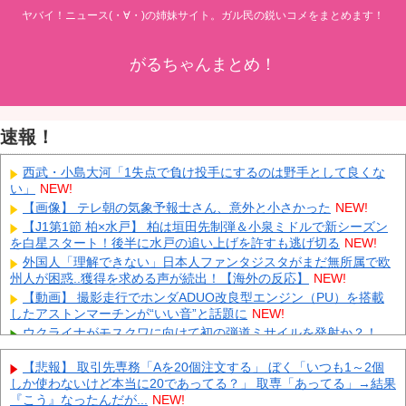
ヤバイ！ニュース(・∀・)の姉妹サイト。ガル民の鋭いコメをまとめます！
がるちゃんまとめ！
速報！
西武・小島大河「1失点で負け投手にするのは野手として良くな
い」
NEW!
【画像】 テレ朝の気象予報士さん、意外と小さかった
NEW!
【J1第1節 柏×水戸】 柏は垣田先制弾＆小泉ミドルで新シーズン
を白星スタート！後半に水戸の追い上げを許すも逃げ切る
NEW!
外国人「理解できない」日本人ファンタジスタがまだ無所属で欧
州人が困惑..獲得を求める声が続出！【海外の反応】
NEW!
【動画】 撮影走行でホンダADUO改良型エンジン（PU）を搭載
したアストンマーチンが“いい音”と話題に
NEW!
ウクライナがモスクワに向けて初の弾道ミサイルを発射か？！
NEW!
【悲報】 取引先専務「Aを20個注文する」 ぼく「いつも1～2個
先日エアコンの効きが悪いと右往左往してた奴やが
NEW!
しか使わないけど本当に20であってる？」 取専「あってる」→結果
中国「大豪雨！」三峡ダム「基礎部分破損」中国「全力放流！」
『こう』なったんだが...
NEW!
台風13号「中国上陸予測」台風15号「中国接近（画像」中国「台風