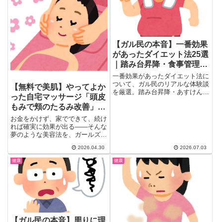
す。
【ガル民の本音】一番効果
があったダイエット法25選
｜踏み台昇降・食事管理・
停滞期打開のコツ
一番効果があったダイエット法に
ついて、ガル民のリアルな体験談
【無料で美肌】やってよか
を厳選。踏み台昇降・あすけん・
った自宅マッサージ「頭皮
食事管理のコツから、健康を壊す
もみで頬のたるみ改善」
痩せ方への注意点まで、他では読
めない本音を紹介します。
「舌回し・かっさで小顔」
お金をかけず、家でできて、続け
「お風呂上がりのオイルマ
れば確実に効果が出る——そんな
夢のような美容法を、ガールズち
ッサージ」
ゃんねるの美容好きたちが惜し
2026.04.30
2026.07.03
み...
健康
健康
【ガル民の本音】周りに理