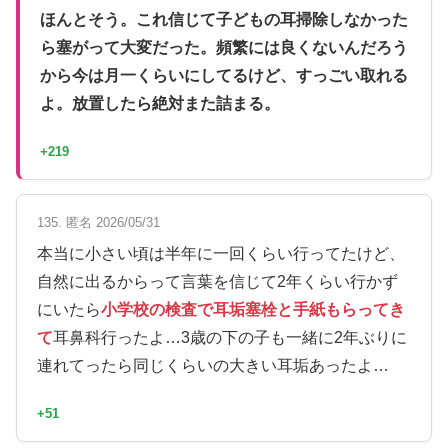
ほんとそう。これ信じて子どもの耳掃除しなかった
ら塞がって大変だった。頻繁には良くないんだろう
から今は月一くらいにしてるけど、すっごい取れる
よ。放置したら絶対また詰まる。
+219
135. 匿名 2026/05/31
本当に小さい頃は半年に一回くらい行ってたけど、
自然に出るからって言葉を信じて2年くらい行かず
にいたら
小学校の検査で耳垢塞栓と手紙もらってき
て
耳鼻科行ったよ…3歳の下の子も一緒に2年ぶりに
連れてったら同じくらいの大きい耳垢あったよ…
+51