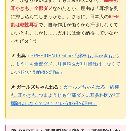
人、かなり多いはず。でも耳鼻科医いわく、
綿棒も
耳かきも、全部ダメ
なのだとか。理由は「耳垢を奥
に押し込んでしまうから」。さらに、日本人の
8〜9
割は乾性耳垢
で、自浄作用が働くから掃除しなくて
いいとも。しかし……ガル民は全く納得していなか
った(*´ω｀*)
📌 出典：
PRESIDENT Online「綿棒も､耳かきも､つ
まようじも全部ダメ…耳鼻科医が｢耳掃除はしなくて
いい｣という納得の理由」
📌 ガールズちゃんねる：
ガールズちゃんねる「綿棒
も､耳かきも､つまようじも全部ダメ…耳鼻科医が｢耳
掃除はしなくていい｣という納得の理由」