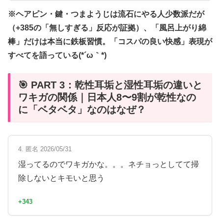
※ヘアピン・鍵・つまようじは流石にやる人少数派だが
（+385の「無しすぎる」反応が証拠）、「風呂上がり綿
棒」だけは本当に鉄板習慣。「コスパの良い快感」表現が
すべてを語っている(*´ω｀*)
🎯 PART 3：乾性耳垢と湿性耳垢の違いと
ワキガの関係｜日本人8〜9割が乾性なの
に「ベタベタ」なのはなぜ？
4. 匿名 2026/05/31
湿ってるのでワキガかな。。。ネチョっとしてて掃
除しないとキモいと思う
+343