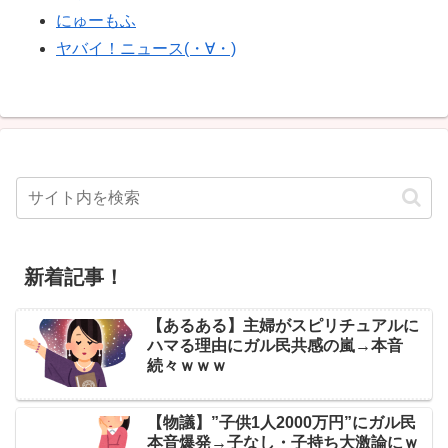
にゅーもふ
ヤバイ！ニュース(・∀・)
新着記事！
【あるある】主婦がスピリチュアルに
ハマる理由にガル民共感の嵐→本音
続々ｗｗｗ
【物議】”子供1人2000万円”にガル民
本音爆発→子なし・子持ち大激論にｗ