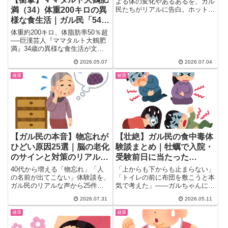
よる体の変化やあるあるを、ガル
満（34）体重200キロの異
民たちがリアルに告白。ホットフ
ラッシュ・生理の変化・物忘れ・
様な食生活｜ガル民「54歳
疲れやすさ・仕事の限界から、髪
の間違いじゃ？」「きのこ
体重約200キロ、体脂肪率50％超
や肌の変化、家族との向き合い
の山1日1箱にドキッ」168
──巨漢芸人『ママタルト大鶴肥
方、気持ちの乗り越え方まで。検
満』34歳の異様な食生活が文春
件の本音
索しても出てこない本音を厳選し
オンラインで明かされ、ガル...
て紹介します。
2026.05.07
2026.07.04
健康
健康
【ガル民の本音】物忘れが
【壮絶】ガル民の食中毒体
ひどい原因25選｜脳の老化
験談まとめ｜牡蠣で入院・
のサインと対策のリアル体
受験前日に当たった…
験談
40代から増える「物忘れ」「人
「上からも下からも止まらない」
の名前が出てこない」体験談を、
「トイレの前に布団を敷こうと本
ガル民のリアルな声から25件厳
気で考えた」——ガルちゃんに集
選しました。物忘れが増える脳の
まった食中毒体験談がリアルす
2026.07.31
2026.05.11
老化のサインと更年期・うつとの
ぎ...
関係、卵や有酸素運動での対策ま
健康
健康
で、検索しても出てこないリアル
な本音を一気にチェックできま