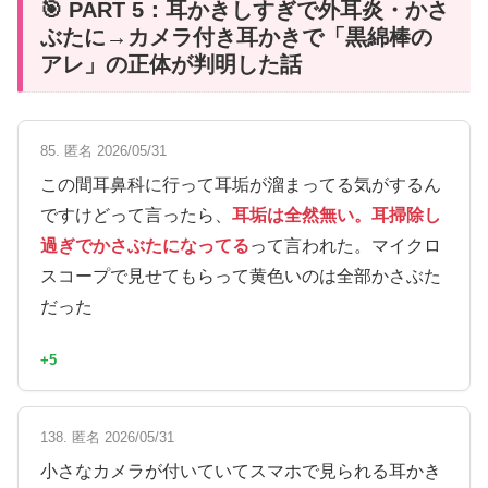
🎯 PART 5：耳かきしすぎで外耳炎・かさ
ぶたに→カメラ付き耳かきで「黒綿棒の
アレ」の正体が判明した話
85. 匿名 2026/05/31
この間耳鼻科に行って耳垢が溜まってる気がするん
ですけどって言ったら、
耳垢は全然無い。耳掃除し
過ぎでかさぶたになってる
って言われた。マイクロ
スコープで見せてもらって黄色いのは全部かさぶた
だった
+5
138. 匿名 2026/05/31
小さなカメラが付いていてスマホで見られる耳かき