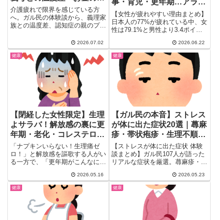
事・育児・更年期…アラフ
みまで本音激白
介護疲れで限界を感じている方
ォーの本音が刺さる
【女性が疲れやすい理由まとめ】
へ。ガル民の体験談から、義理家
日本人の77%が疲れている中、女
族との温度差、認知症の親のプラ
性は79.1%と男性より3.4ポイン
イドとの向き合い方、介護のお金
ト高い結果に。ガル民アラフォ
の悩みまで、検索しても出てこな
2026.07.02
2026.06.22
ー・アラフィフが語る朝の支度・
いリアルな本音と対処法25選を
共働き家事・育児・更年期・
健康
健康
お届けします。同じ悩みを抱える
SNS疲れのリアルな本音24選を
方の心が少しでも軽くなりますよ
一気読み。
うに。
【閉経した女性限定】生理
【ガル民の本音】ストレス
よサラバ！解放感の裏に更
が体に出た症状20選｜蕁麻
年期・老化・コレステロー
疹・帯状疱疹・生理不順・
ルの落とし穴…ガル民がリ
まぶた痙攣まで体験談
「ナプキンいらない！生理痛ゼ
【ストレスが体に出た症状 体験
アルを語る
ロ！」と解放感を謳歌する人がい
談まとめ】ガル民107人が語った
る一方で、「更年期がこんなにし
リアルな症状を厳選。蕁麻疹・帯
んどいなら生理のほうがマシだっ
状疱疹・生理不順・まぶた痙攣・
2026.05.16
2026.05.23
た...
喉のつっかえまで、後から気づい
た体の変化20選。「仕事辞めた
健康
健康
ら治った」体験が続出。