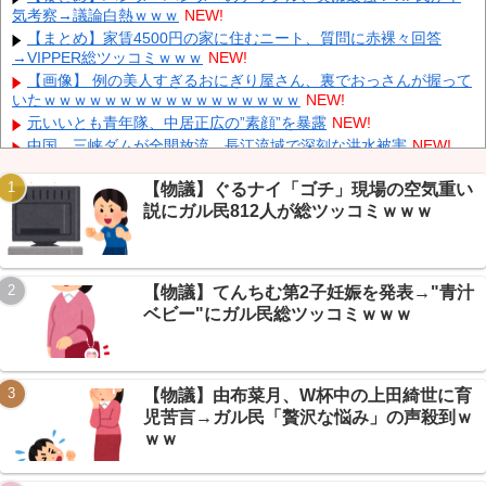
気考察→議論白熱ｗｗｗ
NEW!
【悲報】 週刊誌、好き放題書きまくる 高市早苗首相は新公用車
【まとめ】家賃4500円の家に住むニート、質問に赤裸々回答
の贅を尽くした後部座席でたばこを吸うのが至福の時間「どんどん
→VIPPER総ツッコミｗｗｗ
NEW!
延びる乗車時間」
NEW!
【画像】 例の美人すぎるおにぎり屋さん、裏でおっさんが握って
中国人のリウさん、新エネ車で国境越えたら遠隔操作で30時間ロ
いたｗｗｗｗｗｗｗｗｗｗｗｗｗｗｗｗｗ
NEW!
ックされる！
NEW!
元いいとも青年隊、中居正広の”素顔”を暴露
NEW!
中国、三峡ダムが全開放流。長江流域で深刻な洪水被害
NEW!
【保存版】佐野日大から岡山学芸館まで、甲子園初戦を沸かせた
好投手を一気読みｗｗｗ
NEW!
【物議】ぐるナイ「ゴチ」現場の空気重い
説にガル民812人が総ツッコミｗｗｗ
【速報】岡山学芸館、鳥取城北との激戦制し甲子園2回戦進出
Powered by livedoor 相互RSS
→「白熱の好カード」とスレ民称賛ｗｗｗ
NEW!
【動画】 町の中華料理屋さん、娘の採用で人気店になってしまう
NEW!
【物議】てんちむ第2子妊娠を発表→"青汁
【物議】京都市、マイナカード持ちに5000円給付→+民「持って
ベビー"にガル民総ツッコミｗｗｗ
ない人は？」ｗｗｗ
NEW!
【物議】由布菜月、W杯中の上田綺世に育
児苦言→ガル民「贅沢な悩み」の声殺到ｗ
Powered by livedoor 相互RSS
ｗｗ