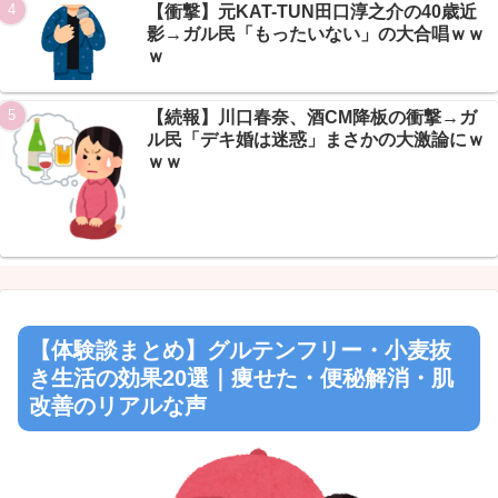
【衝撃】元KAT-TUN田口淳之介の40歳近
影→ガル民「もったいない」の大合唱ｗｗ
ｗ
【続報】川口春奈、酒CM降板の衝撃→ガ
ル民「デキ婚は迷惑」まさかの大激論にｗ
ｗｗ
【体験談まとめ】グルテンフリー・小麦抜
き生活の効果20選｜痩せた・便秘解消・肌
改善のリアルな声