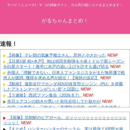
ヤバイ！ニュース(・∀・)の姉妹サイト。ガル民の鋭いコメをまとめます！
がるちゃんまとめ！
速報！
【画像】 テレ朝の気象予報士さん、意外と小さかった
NEW!
【J1第1節 柏×水戸】 柏は垣田先制弾＆小泉ミドルで新シーズン
を白星スタート！後半に水戸の追い上げを許すも逃げ切る
NEW!
外国人「理解できない」日本人ファンタジスタがまだ無所属で欧
州人が困惑..獲得を求める声が続出！【海外の反応】
NEW!
【動画】 撮影走行でホンダADUO改良型エンジン（PU）を搭載
したアストンマーチンが“いい音”と話題に
NEW!
【３連敗】 西武ファン集合（2026.8.7）
NEW!
先日エアコンの効きが悪いと右往左往してた奴やが
NEW!
中国「大豪雨！」三峡ダム「基礎部分破損」中国「全力放流！」
台風13号「中国上陸予測」台風15号「中国接近（画像」中国「台風
【画像】北朝鮮のビアガール、エッッッッッッッッッッッッッッ
同時上陸！（穀物生産が壊滅危機」→
NEW!
ッッッ！
NEW!
【悲報】 中国、橋の欄干が強風一発で粉々に 鉄筋ゼロ 当局「接
【まとめ】ハンターハンターのナックル、実は最強？VIP民が本
着剤でくっつけただけ」「正常で、品質問題はない」
NEW!