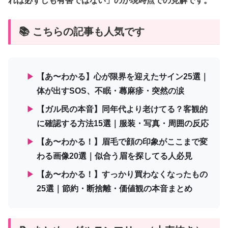
れば必ずしも有害ではない」のが現時点での見解です。
📚 こちらの記事も人気です
▶
【あ〜わかる】心が限界を迎えたサイン25選｜
体が出すSOS、不眠・蕁麻疹・突然の涙
▶
【ガル民の本音】同年代より老けてる？客観的
に確認する方法15選｜服装・写真・周囲の反応
▶
【あ〜わかる！】眉毛で顔の印象がここまで変
わる画像20選｜似合う眉を探してる人必見
▶
【あ〜わかる！】すっかり買わなくなったもの
25選｜節約・断捨離・価値観の本音まとめ