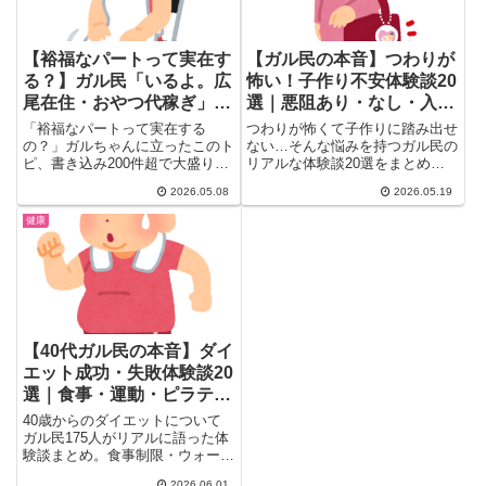
【裕福なパートって実在す
【ガル民の本音】つわりが
る？】ガル民「いるよ。広
怖い！子作り不安体験談20
尾在住・おやつ代稼ぎ」｜
選｜悪阻あり・なし・入院
大谷ママ論争まで盛り上が
レベルのリアル
「裕福なパートって実在する
つわりが怖くて子作りに踏み出せ
った会議室の本音
の？」ガルちゃんに立ったこのト
ない…そんな悩みを持つガル民の
ピ、書き込み200件超で大盛り上
リアルな体験談20選をまとめま
がり(*´ω｀*)プラダにモンク...
した。悪阻なし・軽症・入院レベ
2026.05.08
2026.05.19
ルまで個人差が大きいつわりの実
態、夫のサポートが重要な理由、
健康
乗り越えた人の本音まで一気にチ
ェック。妊娠前の不安を解消する
ヒントが満載です。
【40代ガル民の本音】ダイ
エット成功・失敗体験談20
選｜食事・運動・ピラティ
スのリアル
40歳からのダイエットについて
ガル民175人がリアルに語った体
験談まとめ。食事制限・ウォーキ
ング・ピラティス・筋トレなど、
2026.06.01