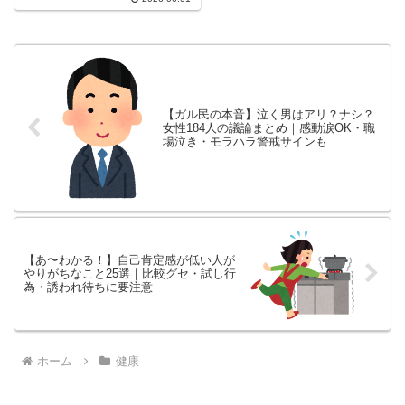
実際に効いた方法と失敗談を一挙
紹介。アラフォー・アラフィフ・
更年期世代のダイエット事情もカ
バー。
【ガル民の本音】泣く男はアリ？ナシ？
女性184人の議論まとめ｜感動涙OK・職
場泣き・モラハラ警戒サインも
【あ〜わかる！】自己肯定感が低い人が
やりがちなこと25選｜比較グセ・試し行
為・誘われ待ちに要注意
ホーム
健康