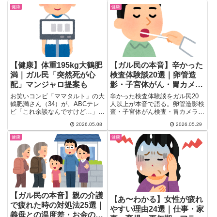
健康
健康
【健康】体重195kg大鶴肥
【ガル民の本音】辛かった
満｜ガル民「突然死が心
検査体験談20選｜卵管造
配」マンジャロ提案も
影・子宮体がん・胃カメ
ラ・大腸カメラのリアル
お笑いコンビ「ママタルト」の大
辛かった検査体験談をガル民20
鶴肥満さん（34）が、ABCテレ
人以上が本音で語る。卵管造影検
ビ「これ余談なんですけど…」に
査・子宮体がん検査・胃カメラ・
出演。体重195キロという驚...
大腸カメラ・MRIなど5種を比
2026.05.08
2026.05.29
較。麻酔あり・なしの違い、痛み
のリアル、受け方のコツも収録。
健康
健康
同じ悩みを持つ30〜50代女性必
見のまとめ。
【ガル民の本音】親の介護
【あ〜わかる】女性が疲れ
で疲れた時の対処法25選｜
やすい理由24選｜仕事・家
義母との温度差・お金の悩