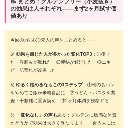
📝 まとめ：グルテンフリー（小麦抜き）
の効果は人それぞれ——まず2ヶ月試す価
値あり
今回のガル民162人の声をまとめると——
🥇
効果を感じた人が多かった変化TOP3
：①痩せ
た・浮腫みが取れた ②便秘が解消した ③ニキ
ビ・肌荒れが改善した
🥈
ゆるく始めるならこの3ステップ
：①朝の食パン
をやめてご飯か米粉食品に ②うどん・パスタを蕎
麦・十割麺に置き換え ③2ヶ月体調を観察する
🥉
「変化なし」の声もあり
：グルテンに敏感な体質
かどうかで効果は大きく異なります。「合う人には