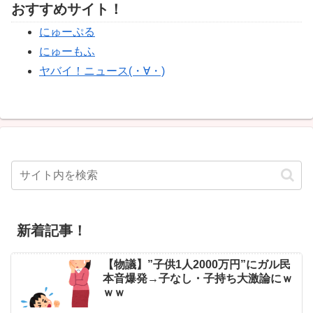
おすすめサイト！
にゅーぷる
にゅーもふ
ヤバイ！ニュース(・∀・)
新着記事！
【物議】”子供1人2000万円”にガル民
本音爆発→子なし・子持ち大激論にｗ
ｗｗ