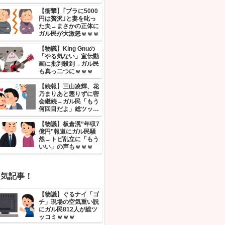
法22選｜慰謝
新着記事！
【物
かの地
男の言
激論
【衝撃
円は贅
た夫
ガル
【物議】