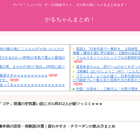
ヤバイ！ニュース(・∀・)の姉妹サ
がるちゃ
専門家「イオンモール熊本の爆心地に”こんなもの”があったんだけ
たこ焼きの”タコ”は代用できるのか→VIP民が本気で選んだ最強の
EW!
ルファード一括購入自慢の男、まさかの”釣り”告白→VIP民に総ツ
NEW!
真夏日のプール、ガチで最高すぎｗｗｗｗｗｗｗｗｗｗ
NEW!
刑者「社会に戻りたいです」
NEW!
福岡、こんなのが普通に走ってるｗｗｗｗｗｗｗｗｗｗｗｗｗｗｗ
GT48・安藤千伽奈が結婚→お相手はYouTube80万人の実業家、
！」
NEW!
T48、1年4ヶ月ぶり新曲キタ→でも「Boostyに搾取されて買う金
【物議】ぐるナイ「ゴチ」現場の空気重い説にガル民812