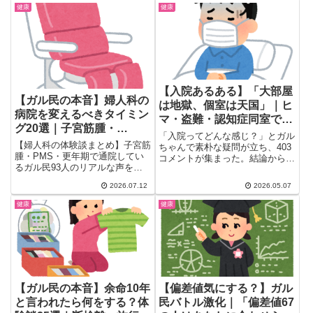
代・アラフォーからでも遅くな
婦の選択・幸せに生きるコツまで
健康
健康
い、リバウンドしない方法が満載
まとめて掲載。当事者・グレーゾ
です。
ーン・子育て中の方必見。
【入院あるある】「大部屋
【ガル民の本音】婦人科の
は地獄、個室は天国」｜ヒ
病院を変えるべきタイミン
マ・盗難・認知症同室で死
グ20選｜子宮筋腫・
ぬ
「入院ってどんな感じ？」とガル
PMS・更年期のリアルな通
【婦人科の体験談まとめ】子宮筋
ちゃんで素朴な疑問が立ち、403
院体験談
腫・PMS・更年期で通院してい
コメントが集まった。結論からい
るガル民93人のリアルな声を厳
うと──大部屋は地獄、個室は...
選。病院を変えるタイミング、内
2026.07.12
2026.05.07
診の実際、ジエノゲストやホルモ
ン補充療法の副作用まで、検索し
健康
健康
ても出てこない本音を一気にチェ
ックできます。
【ガル民の本音】余命10年
【偏差値気にする？】ガル
と言われたら何をする？体
民バトル激化｜「偏差値67