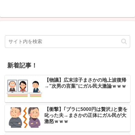
新着記事！
【物議】広末涼子まさかの地上波復帰
→”次男の言葉”にガル民大激論ｗｗｗ
【衝撃】｢ブラに5000円は贅沢｣と妻を
叱った夫→まさかの正体にガル民が大
激怒ｗｗｗ