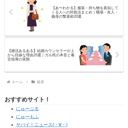
【あ〜わかる】服装・持ち物を真似して
くる人への対処法まとめ｜職場・友人・
義母の撃退術20選
【婚活あるある】結婚カウンセラーが上
から目線な理由25選｜ガル民の本音と毒
舌指導の実態
ホーム
健康
おすすめサイト！
にゅーぷる
にゅーもふ
ヤバイ！ニュース(・∀・)