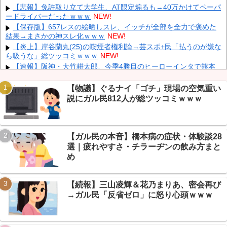
「支援物資は有料です」謎の勢力「え」→
NEW!
【悲報】免許取り立て大学生、AT限定煽るも→40万かけてペーパ
ードライバーだったｗｗｗ
NEW!
韓国人の対日好感度が過去最高に、「ノージャパン」は終わっ
た？＝ネット「中国より100倍いい」
NEW!
【保存版】657レスの絵晒しスレ、イッチが全部を全力で褒めた
結果→まさかの神スレ化ｗｗｗ
NEW!
【速報】 毎日新聞のベテラン記者を逮捕 包丁で夫を脅した容疑
NEW!
【炎上】岸谷蘭丸(25)の喫煙者権利論→芸スポ+民「払うのが嫌な
ら吸うな」総ツッコミｗｗｗ
NEW!
中国人のリウさん、新エネ車で国境越えたら遠隔操作で30時間ロ
ックされる！
NEW!
【速報】阪神・大竹耕太郎、今季4勝目のヒーローインタで熊本
地震の故郷思い号泣→芸スポ+民感動の嵐ｗｗｗ
NEW!
【速報】 専門家「イオンモール熊本の爆心地に”こんなもの”があ
【物議】ぐるナイ「ゴチ」現場の空気重い
ったんだけど…」
NEW!
説にガル民812人が総ツッコミｗｗｗ
【画像】 真夏日のプール、ガチで最高すぎｗｗｗｗｗｗｗｗｗｗ
NEW!
Powered by livedoor 相互RSS
内田梨瑚受刑者「社会に戻りたいです」
NEW!
【ガル民の本音】橋本病の症状・体験談28
【保存版】たこ焼きの”タコ”は代用できるのか→VIP民が本気で選
んだ最強の代役ｗｗｗ
NEW!
選｜疲れやすさ・チラーヂンの飲み方まと
【画像】 福岡、こんなのが普通に走ってるｗｗｗｗｗｗｗｗｗｗ
め
ｗｗｗｗｗｗ
NEW!
【続報】三山凌輝＆花乃まりあ、密会再び
→ガル民「反省ゼロ」に怒り心頭ｗｗｗ
Powered by livedoor 相互RSS