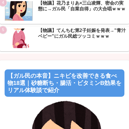
【物議】花乃まりあ×三山凌輝、密会の実
態に→ガル民「自業自得」の大合唱ｗｗｗ
【物議】てんちむ第2子妊娠を発表→"青汁
ベビー"にガル民総ツッコミｗｗｗ
【ガル民の本音】ニキビを改善できる食べ
物18選｜砂糖断ち・腸活・ビタミンB効果を
リアル体験談で紹介