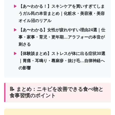
▶
【あ〜わかる！】スキンケアを買いすぎてしま
うガル民の本音まとめ｜化粧水・美容液・美容
オイル沼のリアル
▶
【あ〜わかる】女性が疲れやすい理由24選｜仕
事・家事・育児・更年期…アラフォーの本音が
刺さる
▶
【体験談まとめ】ストレスが体に出る症状30選
｜胃痛・耳鳴り・蕁麻疹・抜け毛…自律神経へ
の影響
📝 まとめ：ニキビを改善できる食べ物と
食事習慣のポイント