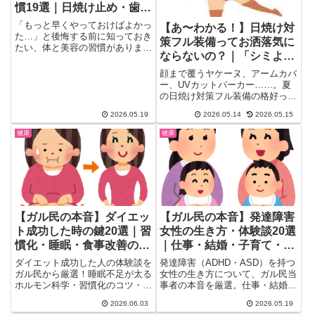
慣19選｜日焼け止め・歯・
筋トレ・骨密度のリアル
「もっと早くやっておけばよかっ
【あ〜わかる！】日焼け対
た…」と後悔する前に知っておき
策フル装備ってお洒落気に
たい、体と美容の習慣がありま
ならないの？｜「シミより
す。ガールズちゃんねるに集まっ
大事なことある？」ガル民
た...
顔まで覆うヤケーヌ、アームカバ
の本音まとめ
ー、UVカットパーカー……。夏
の日焼け対策フル装備の格好って
「おしゃれじゃない」と思う？
2026.05.19
2026.05.14
2026.05.15
ガ...
健康
健康
【ガル民の本音】ダイエッ
【ガル民の本音】発達障害
ト成功した時の鍵20選｜習
女性の生き方・体験談20選
慣化・睡眠・食事改善のリ
｜仕事・結婚・子育て・マ
アル体験
マ友のリアル
ダイエット成功した人の体験談を
発達障害（ADHD・ASD）を持つ
ガル民から厳選！睡眠不足が太る
女性の生き方について、ガル民当
ホルモン科学・習慣化のコツ・食
事者の本音を厳選。仕事・結婚・
事改善の実例・ウォーキング継続
子育て・ママ友付き合いのリアル
2026.06.03
2026.05.19
法を20選でまとめました。40
体験談。子どもへの遺伝・専業主