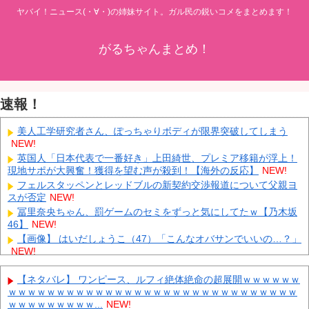
ヤバイ！ニュース(・∀・)の姉妹サイト。ガル民の鋭いコメをまとめます！
がるちゃんまとめ！
速報！
美人工学研究者さん、ぽっちゃりボディが限界突破してしまう
NEW!
英国人「日本代表で一番好き」上田綺世、プレミア移籍が浮上！
現地サポが大興奮！獲得を望む声が殺到！【海外の反応】
NEW!
フェルスタッペンとレッドブルの新契約交渉報道について父親ヨ
スが否定
NEW!
冨里奈央ちゃん、罰ゲームのセミをずっと気にしてたｗ【乃木坂
46】
NEW!
【画像】 はいだしょうこ（47）「こんなオバサンでいいの…？」
NEW!
ダイソーの220円のUSBケーブルが3ヶ月でダメになったんやが
NEW!
【ネタバレ】 ワンピース、ルフィ絶体絶命の超展開ｗｗｗｗｗｗ
ｗｗｗｗｗｗｗｗｗｗｗｗｗｗｗｗｗｗｗｗｗｗｗｗｗｗｗｗｗｗ
中国「大洪水！」三峡ダム「大雨で増水（台風直撃前」中国ダム
ｗｗｗｗｗｗｗｗｗ...
NEW!
「緊急放流！」中国鉄道「列車が走行中に流される」中国避難所