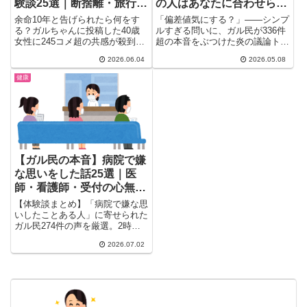
験談25選｜断捨離・旅行・
の人はあなたに合わせられ
終活のリアル
るけど逆は無理」のキラー
余命10年と告げられたら何をす
「偏差値気にする？」——シンプ
パスが突き刺さる
る？ガルちゃんに投稿した40歳
ルすぎる問いに、ガル民が336件
女性に245コメ超の共感が殺到。
超の本音をぶつけた炎の議論トピ
断捨離・旅行・会いたい人に会
(*´ω｀*)「気にしない派...
2026.06.04
2026.05.08
う・終活プランの立て方まで、ガ
ル民のリアルな体験談25選。
健康
「バリバリ動ける時間はもっと短
い」余命宣告を超えて生きた実例
も紹介。
【ガル民の本音】病院で嫌
な思いをした話25選｜医
師・看護師・受付の心無い
一言まとめ
【体験談まとめ】「病院で嫌な思
いしたことある人」に寄せられた
ガル民274件の声を厳選。2時間
待ちで診察5分という定番の悩み
2026.07.02
から、医師の心無い一言、看護師
や受付の塩対応まで実例を多数紹
介。口コミ投稿や転院に踏み切っ
た体験も含め、対処法のヒントを
まとめました。