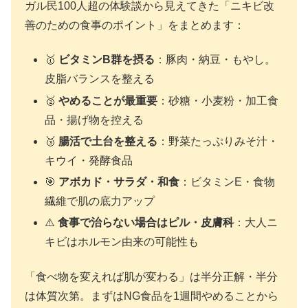
ガル民100人超の体験談から見えてきた「ニキビ改
善のための食事のポイント」をまとめます：
🥇
ビタミンB群を摂る
：豚肉・納豆・もやし。
皮脂バランスを整える
🥈
やめることが最重要
：砂糖・小麦粉・加工食
品・揚げ物を控える
🥉
腸活で土台を整える
：野菜たっぷりみそ汁・
キウイ・発酵食品
🎯
アボカド・サラダ・和食
：ビタミンE・食物
繊維で肌の底力アップ
⚠️
食事で治らない場合はピル・皮膚科
：大人ニ
キビはホルモン由来の可能性も
「食べ物を変えれば肌が変わる」は半分正解・半分
は体質次第。まずはNG食品を1週間やめることから