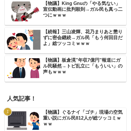
【物議】King Gnuの「やる気ない」
宣伝動画に批判殺到→ガル民も真っ二
つにｗｗｗ
【続報】三山凌輝、花乃まりあと懲り
ずに密会継続→ガル民「もう何回目だ
よ」総ツッコミｗｗｗ
【物議】板倉滉”年収7億円”報道にガ
ル民騒然→トピ乱立に「もういい」の
声もｗｗｗ
人気記事！
【物議】ぐるナイ「ゴチ」現場の空気
重い説にガル民812人が総ツッコミｗ
ｗｗ