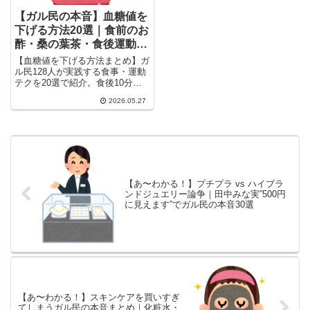
【ガル民の本音】血糖値を
下げる方法20選｜食前のお
酢・桑の葉茶・食後運動の
リアル体験談
【血糖値を下げる方法まとめ】ガ
ル民128人が実践する食事・運動
テクを20選で紹介。食後10分の
踏み台昇降・カーボラスト・桑の
2026.05.27
葉茶・りんご酢・HbA1c下げた成
功談まで、検索しても出てこない
本音を一気にチェック。
【あ〜わかる！】プチプラ vs ハイブラ
ンドジュエリー論争｜田中みな実”500円
に見えます”でガル民の本音30選
【あ〜わかる！】スキンケアを買いすぎ
てしまうガル民の本音まとめ｜化粧水・