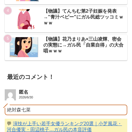
【物議】てんちむ第2子妊娠を発表
→"青汁ベビー"にガル民総ツッコミｗ
ｗｗ
【物議】花乃まりあ×三山凌輝、密会
の実態に→ガル民「自業自得」の大合
唱ｗｗｗ
最近のコメント！
匿名
2026/6/30
絶対森七菜
💬
演技が上手い若手女優ランキング20選｜小芝風花・
河合優実・田辺桃子…ガル民の本音評価