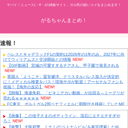
ヤバイ！ニュース(・∀・)の姉妹サイト。ガル民の鋭いコメをまとめます！
がるちゃんまとめ！
速報！
ペレスとキャデラックF1の契約は2026年の1年のみ、2027年に向
けてウィリアムズと交渉開始との情報
NEW!
【GIF動画】 宮城の可愛すぎるチアさん、甲子園で発見される
NEW!
英国人「ようこそ」冨安健洋、クリスタルパレス加入が決定的
に！メディカル検査をパス！現地サポが歓迎！アーセナルファンも
祝福！【海外の反応】
NEW!
【朗報】 海邉朱莉、「ビキニデカい動画」が出回る→ミーグリが
売れるｗｗｗｗｗｗ
NEW!
FC東京、ポルトガル2部ペナフィエルに期限付き移籍していたMF
安斎颯馬の復帰を発表 「自分にできることを精一杯頑張ります」
NEW!
【画像】 この佳子さまのボディライン、流石にエチエチすぎや
「中国人ってこんなに嫌われているの？」日本生活9年目で明か
ろ！
NEW!
す本心！
NEW!
【衝撃】 大阪府警、ミナミの“ベトナムビル”を家宅捜索した結