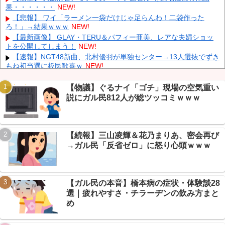
【韓国株】 7月のKOSPI 28.9％下落…通貨危機を超える過去最大
果・・・・・・
NEW!
の下げ幅
NEW!
【悲報】 ワイ「ラーメン一袋だけじゃ足らんわ！二袋作った
中国、止められないEV製造 売れず在庫山積み「売れたこと」に
ろ！」→結果ｗｗｗ
NEW!
して補助金を騙し取る事案を思いつきが横行
NEW!
【最新画像】 GLAY・TERU＆パフィー亜美、レアな夫婦ショッ
中国「台風接近！」台風13号「三峡直撃予測」中国「上流大洪
トを公開してしまう！
NEW!
水！（三峡上流」中国都市「8/5の映像（動画」三峡ダム「緊急放流
【速報】NGT48新曲、北村優羽が単独センター→13人選抜でずき
（決壊危機」中国「下流大水害（震え声」→
NEW!
もね初当選に板民歓喜ｗ
NEW!
中国とロシア海軍艦艇4隻が日本列島を一周…防衛省が全航路を
【保存版】NGT48本スレの用語＆名物まとめ→「通知表」「亀」
公開！
NEW!
「他店叩き」って何ｗ
NEW!
【物議】ぐるナイ「ゴチ」現場の空気重い
【悲報】みんなで大家さん、2881億円の債務超過発覚→+民「み
説にガル民812人が総ツッコミｗｗｗ
んなで大破産」ｗｗｗ【続報】
NEW!
【まとめ】路上駐車が消えた理由→+民「タイムズの自演乙」か
ら名推理までｗｗｗ
NEW!
【続報】三山凌輝＆花乃まりあ、密会再び
【極旨牛鉄板】 吉野家のステーキ定食1500円、ガチで美味そう
Powered by livedoor 相互RSS
ｗｗｗ
NEW!
→ガル民「反省ゼロ」に怒り心頭ｗｗｗ
【悲報】男の趣味Tier表が公開→なんG民「カフェ巡りはキモ
い」で大荒れｗｗｗ
NEW!
【ガル民の本音】橋本病の症状・体験談28
選｜疲れやすさ・チラーヂンの飲み方まと
め
Powered by livedoor 相互RSS