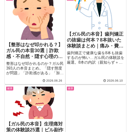
【ガル民の本音】歯列矯正
の抜歯は何本？8本抜いた
【整形はなぜ叩かれる？】
体験談まとめ｜痛み・費
ガル民の本音30選｜詐欺
用・後悔は
歯列矯正で健康な歯を8本も抜歯
感・不自然・隠す心理の真
するのが怖い…ガル民の体験談を
相
厳選。8本の内訳（親知らず＋小
整形はなぜ叩かれるのか？ガル民
臼歯）、やって良かった声、ブラ
393人の本音まとめ。「隠す態度
ックトライアングルや費用100
が問題」「詐欺感がある」「加齢
万・痛みのリスク、後悔しない歯
で崩れるリスクが心配」など賛否
2026.06.26
2026.06.10
科の選び方まで一気にまとめまし
の理由を30選で徹底解剖。整形
た。
叩きの背景にある本音と、叩かれ
健康
健康
る整形・叩かれない整形の境界線
とは？
【ガル民の本音】生理痛対
策の体験談25選｜ピル副作