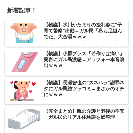
新着記事！
【物議】水川かたまりの授乳姿に“子
育て警察”出動→ガル民「私も足組ん
でた」大合唱ｗｗｗ
【物議】小原ブラス『若作りは痛い』
発言にガル民激怒→アラフォー本音噴
出ｗｗｗ
【物議】長瀬智也の“スネハラ”謝罪ネ
タにガル民総ツッコミ→まさかのオチ
にｗｗｗ
【完全まとめ】親の介護と老後の不安
｜ガル民のリアル体験談を総整理