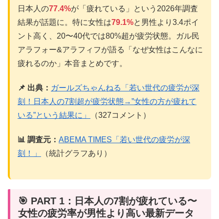
日本人の
77.4%
が「疲れている」という2026年調査
結果が話題に。特に女性は
79.1%
と男性より3.4ポイ
ント高く、20〜40代では80%超が疲労状態。ガル民
アラフォー&アラフィフが語る「なぜ女性はこんなに
疲れるのか」本音まとめです。
📌 出典：
ガールズちゃんねる「若い世代の疲労が深
刻！日本人の7割超が疲労状態→”女性の方が疲れて
いる”という結果に」
（327コメント）
📊 調査元：
ABEMA TIMES「若い世代の疲労が深
刻！」
（統計グラフあり）
🎯 PART 1：日本人の7割が疲れている〜
女性の疲労率が男性より高い最新データ