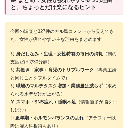
📝 まとめ：女性が疲れやすい6つの理由
と、ちょっとだけ楽になるヒント
今回の調査と327件のガル民コメントから見えてき
た、女性が疲れやすい主な理由をまとめます：
🥇
身だしなみ・生理・女性特有の毎日の消耗
（朝の
支度だけで30分超）
🥈
共働き＋家事＋育児のトリプルワーク
（専業主婦
と同じことをフルタイムで）
🥉
職場のマルチタスク増加・業務量は減らず
（求め
られる水準だけが上がる）
🎯
スマホ・SNS疲れ＋睡眠不足
（情報過多が脳をむ
しばむ）
✨
更年期・ホルモンバランスの乱れ
（アラフォー以
降は婦人科相談もあり）