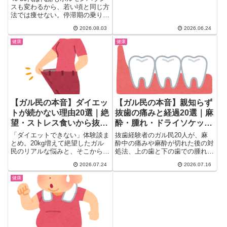
「スイカスティック」）。育児中
スも変わるから、若い頃と同じ方
でも痩せられる秘訣にガル民がざ
法では痩せない。停滞期の乗り越
わつく。産後ダイエットに悩む方
え方から運動嫌いでも続いた工
必見のまとめ。
2026.08.03
2026.06.24
夫、途中で挫折しない対策まで、
ガル民のリアルなダイエット体験
健康
健康
談を食事・運動・メンタル別に完
全整理した保存版まとめ記事。
【ガル民の本音】ダイエッ
【ガル民の本音】親知らず
トが続かない理由20選｜絶
抜歯の痛みと経過20選｜麻
望・ストレス食いから抜け
酔・腫れ・ドライソケット
出すコツと体験談
対策まとめ
「ダイエットできない」体験談ま
抜歯経験者のガル民20人が、麻
とめ。20kg増えて絶望したガル
酔中の痛みや麻酔が切れた後の対
民のリアルな悩みと、そこから抜
処法、上の歯と下の歯での腫れ方
け出すヒントを20コメント厳
の違い、ドライソケットを防ぐ血
2026.07.24
2026.07.16
選。ストレス食いの心理・小さな
餅ケアの方法まで本音で告白。抜
一歩から始めるコツ・成功者の体
歯前に食べやすいものや年齢によ
健康
験談まで、検索しても出てこない
る回復期間の違いもまとめまし
ダイエットの本音を紹介します。
た。初めての抜歯が不安な人はぜ
ひ参考にしてください。