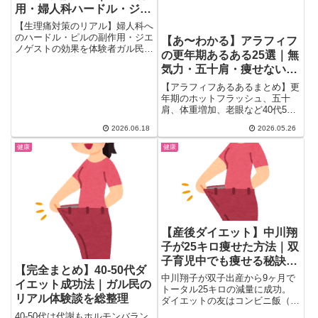
用・婦人科ハードル・ジエ
ノゲストの効果
【生理痛対策のリアル】婦人科へ
のハードル・ピルの副作用・ジエ
【あ〜わかる】アラフィフ
ノゲストの効果を体験者ガル民が
の更年期あるある25選｜無
語る。飲めない体質の人・薬が合
気力・五十肩・痩せない悩
わない人のリアルな声も。婦人科
受診を迷っている方・対策を探し
み本音まとめ
【アラフィフあるあるまとめ】更
ている方に役立つ体験談25選。
年期のホットフラッシュ、五十
肩、体重増加、老眼など40代50
代のリアルな悩みをガル民500人
2026.06.18
2026.05.26
以上が語ったトピから厳選25
選。無気力・介護・仕事・美容課
健康
健康
金まで、アラフィフ女性の本音を
一気にチェックできます。
【産後ダイエット】中川翔
子が25キロ痩せた方法｜双
子育児中でも痩せる秘訣に
【完全まとめ】40-50代ダ
ガル民が反応
中川翔子が双子出産から9ヶ月で
イエット成功法｜ガル民の
トータル25キロの減量に成功。
リアル体験談を総整理
ダイエットの友はコンビニ飯（セ
ブン「豆腐枝豆バー」・ローソン
40-50代は代謝もホルモンバラン