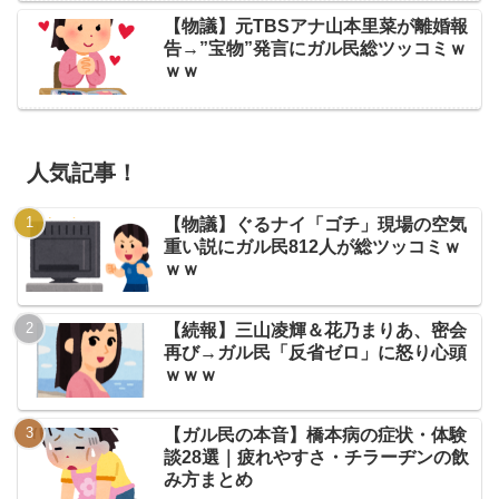
【物議】元TBSアナ山本里菜が離婚報
告→”宝物”発言にガル民総ツッコミｗ
ｗｗ
人気記事！
【物議】ぐるナイ「ゴチ」現場の空気
重い説にガル民812人が総ツッコミｗ
ｗｗ
【続報】三山凌輝＆花乃まりあ、密会
再び→ガル民「反省ゼロ」に怒り心頭
ｗｗｗ
【ガル民の本音】橋本病の症状・体験
談28選｜疲れやすさ・チラーヂンの飲
み方まとめ