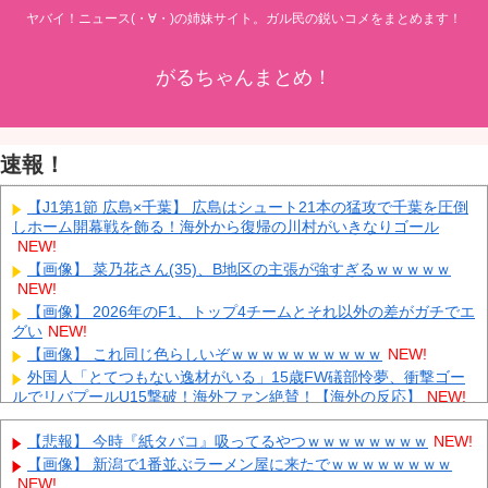
ヤバイ！ニュース(・∀・)の姉妹サイト。ガル民の鋭いコメをまとめます！
がるちゃんまとめ！
速報！
【J1第1節 広島×千葉】 広島はシュート21本の猛攻で千葉を圧倒
しホーム開幕戦を飾る！海外から復帰の川村がいきなりゴール
NEW!
【画像】 菜乃花さん(35)、B地区の主張が強すぎるｗｗｗｗｗ
NEW!
【画像】 2026年のF1、トップ4チームとそれ以外の差がガチでエ
グい
NEW!
【画像】 これ同じ色らしいぞｗｗｗｗｗｗｗｗｗｗ
NEW!
外国人「とてつもない逸材がいる」15歳FW礒部怜夢、衝撃ゴー
ルでリバプールU15撃破！海外ファン絶賛！【海外の反応】
NEW!
「宝くじの1番賢い買い方」←これ
NEW!
【悲報】 今時『紙タバコ』吸ってるやつｗｗｗｗｗｗｗｗ
NEW!
【悲報】 メディアが使う主語デカ言葉の正体、ガチでこれだった
ｗｗｗｗ
NEW!
【画像】 新潟で1番並ぶラーメン屋に来たでｗｗｗｗｗｗｗｗ
NEW!
【画像】 電車ってこうした方が快適じゃね？
NEW!