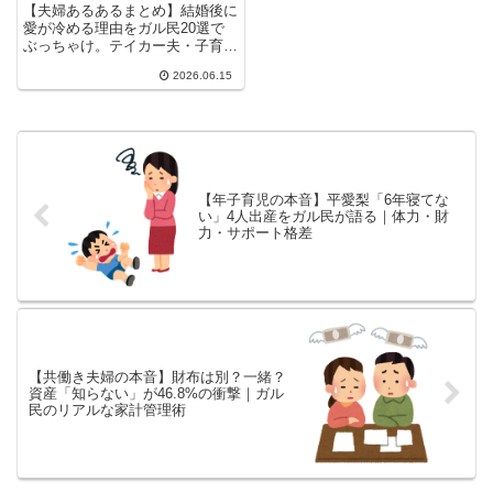
ワンオペ・長続き夫婦の秘
【夫婦あるあるまとめ】結婚後に
訣
愛が冷める理由をガル民20選で
ぶっちゃけ。テイカー夫・子育て
ワンオペ・タスク会話…。一方、
2026.06.15
結婚21年・25年でも「今が一番
良い」と語る夫婦の秘訣も。30-
50代女性のリアルな声が刺さり
ます。
【年子育児の本音】平愛梨「6年寝てな
い」4人出産をガル民が語る｜体力・財
力・サポート格差
【共働き夫婦の本音】財布は別？一緒？
資産「知らない」が46.8%の衝撃｜ガル
民のリアルな家計管理術