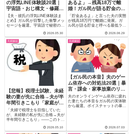
の浮気LINE体験談20選｜
あるよ」→残高18万で離
宇宙語・おじ構文・修羅場
婚！ガル民が語る貯金の最
エピソード
低ラインと金銭感覚リアル
【夫・彼氏の浮気LINE体験談ま
「貯金あるよ」と言った夫の実態
とめ】ガル民が目撃した衝撃メッ
が残高18万円で離婚に発展。ガ
セージを厳選。宇宙語で秘密のや
ル民が語る貯金と呼べる最低ライ
り取り、妻への陰口、50代おじ
ン、年齢別・年収別の相場感、貯
2026.05.30
2026.06.29
構文まで。浮気発覚の瞬間と爆
金ゼロ夫と結婚した体験談、金銭
笑・修羅場エピソードを20選で
感覚が合わない夫婦の末路まで。
夫婦嫁姑
夫婦嫁姑
一挙公開。「夫 浮気 LINE」「旦
結婚前に知っておきたいお金の本
那 不倫 メッセージ」で検索した
音20選。
方必見。
【ガル民の本音】夫のゲー
ム依存への対処法20選｜暴
言・課金・家事放棄のリア
【悲報】税理士試験、未経
ル体験談
夫のオンラインゲーム依存に疲れ
験の妻が先に合格→夫が半
た妻たちの本音をガル民の実体験
年間引きこもり「家庭が劣
から厳選。ボイスチャットの暴
等感の場所に」→ガル民
「夫婦で税理士を目指していた
言・家事育児放棄・課金トラブル
「めんどくせえ男だな」
が、未経験の私が先に合格→夫が
のリアルに加え、実際に効果があ
半年間引きこもり」——このトピ
った対処法や話し合い方、離婚を
+3472ｗｗｗ
ックが5位にランクインするほど
真剣に考えたきっかけまで一気に
2026.05.10
2026.07.03
ガ...
チェックできる保存版まとめで