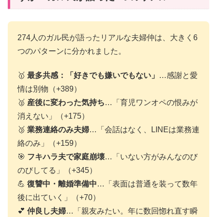
274人のガル民が語ったリアルな夫婦仲は、大きく6
つのパターンに分かれました。
🥇
最多共感：「好きでも嫌いでもない」
…感謝と愛
情は別物（+389）
🥈
産後に変わった気持ち
…「育児ワンオペの恨みが
消えない」（+175）
🥉
業務連絡のみ夫婦
…「会話はなく、LINEは業務連
絡のみ」（+159）
🎯
フキハラ夫で家庭崩壊
…「いない方がみんなのび
のびしてる」（+345）
💪
復讐中・離婚準備中
…「表面は普通を装って数年
後に出ていく」（+70）
💕
仲良し夫婦
…「親友みたい。年に数回惚れ直す瞬