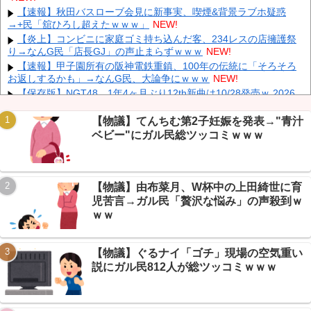
【速報】秋田バスローブ会見に新事実、喫煙&背景ラブホ疑惑
K-POPアイドルの約半数が3年後には姿を消す…損益分岐点突破
→+民「舘ひろし超えたｗｗｗ」
NEW!
は4％未満
NEW!
【炎上】コンビニに家庭ゴミ持ち込んだ客、234レスの店擁護祭
【速報】 斎藤知事、宣戦布告「数十年に渡るその場しのぎの不適
り→なんG民「店長GJ」の声止まらずｗｗｗ
NEW!
切会計、私の代でケリをつける」
NEW!
【速報】甲子園所有の阪神電鉄重鎮、100年の伝統に「そろそろ
お返しするかも」→なんG民、大論争にｗｗｗ
NEW!
【保存版】NGT48、1年4ヶ月ぶり12th新曲は10/28発売ｗ 2026
年48グループ新曲リリース日まとめ
NEW!
【仰天】 石破茂さん、自民若手に舐めてかかった結果「全てを失
【物議】てんちむ第2子妊娠を発表→"青汁
Powered by livedoor 相互RSS
うｗｗｗｗｗ」
NEW!
ベビー"にガル民総ツッコミｗｗｗ
江別リンチ犯「立って謝罪は本気じゃない」 裁判官「ほな裁判で
土下座してないキミは本気じゃないな」
NEW!
ディズニーからの帰り道。夫「息子連れて離れろ！あと警察に通
【物議】由布菜月、W杯中の上田綺世に育
報！」私「助けて！」駅員「どうしました！？」→トンデモナイこ
とに…
NEW!
児苦言→ガル民「贅沢な悩み」の声殺到ｗ
【悲報】NGT48だけ秋元康が表題曲すら書かない説ｗｗｗ→板民
ｗｗ
「AIに1分で考えた曲名」と自虐
NEW!
【物議】ぐるナイ「ゴチ」現場の空気重い
説にガル民812人が総ツッコミｗｗｗ
Powered by livedoor 相互RSS