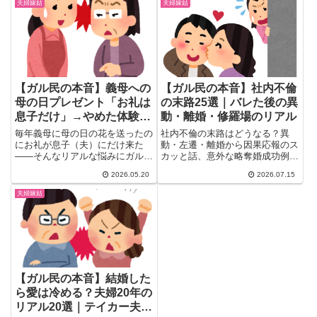
す。
夫婦嫁姑
夫婦嫁姑
【ガル民の本音】義母への
【ガル民の本音】社内不倫
母の日プレゼント「お礼は
の末路25選｜バレた後の異
息子だけ」→やめた体験談
動・離婚・修羅場のリアル
15選｜旦那任せの正解
毎年義母に母の日の花を送ったの
社内不倫の末路はどうなる？異
にお礼が息子（夫）にだけ来た
動・左遷・離婚から因果応報のス
——そんなリアルな悩みにガル民
カッと話、意外な略奪婚成功例ま
が反応。「旦那が悪い」「もうや
で、ガル民312人の赤裸々な体験
2026.05.20
2026.07.15
めた」「そもそも嫁が送るな」ま
談・目撃エピソードを厳選紹介。
で、嫁姑・母の日プレゼントにま
バレるきっかけや会社の処分の実
夫婦嫁姑
つわる本音15選をまとめまし
態もリアルにチェックできます。
た。
【ガル民の本音】結婚した
ら愛は冷める？夫婦20年の
リアル20選｜テイカー夫・