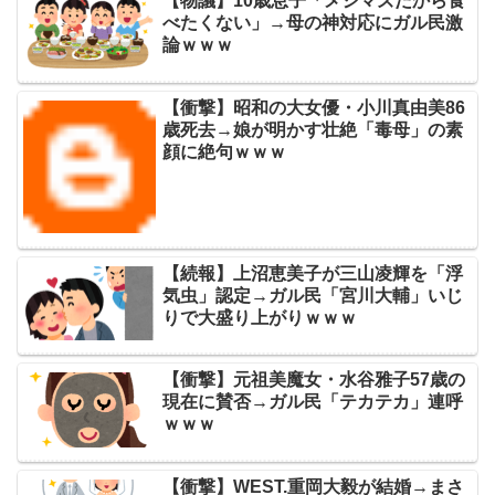
【物議】10歳息子「メシマズだから食
べたくない」→母の神対応にガル民激
論ｗｗｗ
【衝撃】昭和の大女優・小川真由美86
歳死去→娘が明かす壮絶「毒母」の素
顔に絶句ｗｗｗ
【続報】上沼恵美子が三山凌輝を「浮
気虫」認定→ガル民「宮川大輔」いじ
りで大盛り上がりｗｗｗ
【衝撃】元祖美魔女・水谷雅子57歳の
現在に賛否→ガル民「テカテカ」連呼
ｗｗｗ
【衝撃】WEST.重岡大毅が結婚→まさ