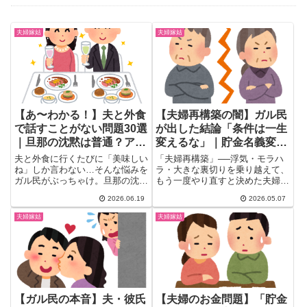
夫婦嫁姑
夫婦嫁姑
【あ〜わかる！】夫と外食
【夫婦再構築の闇】ガル民
で話すことがない問題30選
が出した結論「条件は一生
｜旦那の沈黙は普通？アラ
変えるな」｜貯金名義変更
フォー夫婦の本音
で贈与税・ペアローン地
夫と外食に行くたびに「美味しい
「夫婦再構築」──浮気・モラハ
獄・浮気相手の屈服はうま
ね」しか言わない…そんな悩みを
ラ・大きな裏切りを乗り越えて、
ガル民がぶっちゃけ。旦那の沈黙
もう一度やり直すと決めた夫婦が
くいかない理由
の理由・会話が続く夫婦の話題コ
交わす"条件"。トピ主さんの提...
2026.06.19
2026.05.07
ツ・無言外食は普通なのかを、ア
ラフォー・アラフィフ主婦のリア
夫婦嫁姑
夫婦嫁姑
ル体験談30選で丸ごとまとめま
した。
【ガル民の本音】夫・彼氏
【夫婦のお金問題】「貯金