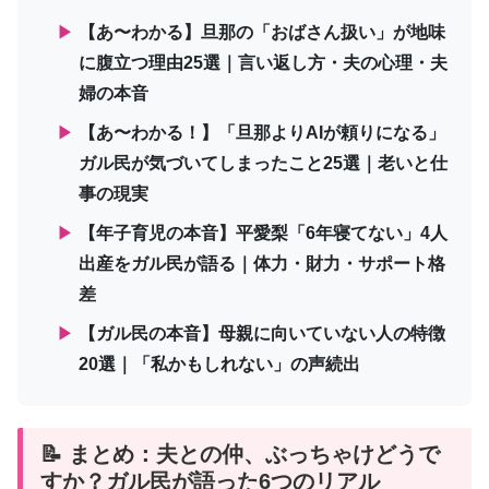
▶
【あ〜わかる】旦那の「おばさん扱い」が地味
に腹立つ理由25選｜言い返し方・夫の心理・夫
婦の本音
▶
【あ〜わかる！】「旦那よりAIが頼りになる」
ガル民が気づいてしまったこと25選｜老いと仕
事の現実
▶
【年子育児の本音】平愛梨「6年寝てない」4人
出産をガル民が語る｜体力・財力・サポート格
差
▶
【ガル民の本音】母親に向いていない人の特徴
20選｜「私かもしれない」の声続出
📝 まとめ：夫との仲、ぶっちゃけどうで
すか？ガル民が語った6つのリアル