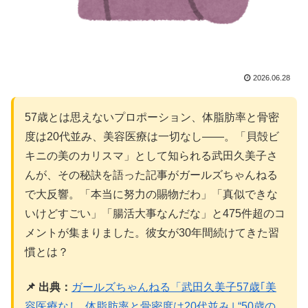
2026.06.28
57歳とは思えないプロポーション、体脂肪率と骨密
度は20代並み、美容医療は一切なし——。「貝殻ビ
キニの美のカリスマ」として知られる武田久美子さ
んが、その秘訣を語った記事がガールズちゃんねる
で大反響。「本当に努力の賜物だわ」「真似できな
いけどすごい」「腸活大事なんだな」と475件超のコ
メントが集まりました。彼女が30年間続けてきた習
慣とは？
📌 出典：
ガールズちゃんねる「武田久美子57歳｢美
容医療なし､体脂肪率と骨密度は20代並み｣ “50歳の