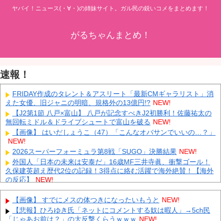
ヤバイ！ニュース(・∀・)の姉妹サイト。ガル民の鋭いコメをまとめます！
がるちゃんまとめ！
速報！
FRIDAY作成のタレント＆アスリート「最新CMギャラリスト」消
えた女優、旧ジャニの明暗、規格外の13億円!?
NEW!
【J2第1節 八戸×富山】 八戸が記念すべきJ2初勝利！佐藤祐太の
無回転ミドル＆ドライブシュートで富山を破る
NEW!
【画像】 はいだしょうこ（47）「こんなオバサンでいいの…？」
NEW!
2026スーパーフォーミュラ第8戦「SUGO」決勝結果
NEW!
外国人「日本の未来は安泰だ」16歳MF三井寺眞、衝撃ゴール！
久保建英超え歴代2位の記録！3得点に絡む活躍で海外絶賛！【海外
の反応】
NEW!
中国「大豪雨！」三峡ダム「基礎部分破損」中国「全力放流！」
台風13号「中国上陸予測」台風15号「中国接近（画像」中国「台風
【画像】 すでにメスの体つきになったいもうと
NEW!
同時上陸！（穀物生産が壊滅危機」→
NEW!
【悲報】ひろゆき氏「ネットにコメントする奴は暇人」→5ch民
大学生ワイ、株で大儲けしてしまうｗｗｗｗｗｗｗｗｗｗ
NEW!
「じゃあお前は？」の大反撃くらうｗｗｗ
NEW!