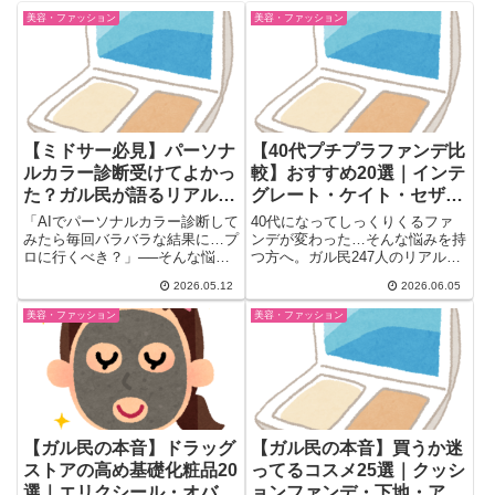
美容・ファッション
美容・ファッション
【ミドサー必見】パーソナ
【40代プチプラファンデ比
ルカラー診断受けてよかっ
較】おすすめ20選｜インテ
た？ガル民が語るリアル体
グレート・ケイト・セザン
験談まとめ
ヌをガル民がぶっちゃけ
「AIでパーソナルカラー診断して
40代になってしっくりくるファ
みたら毎回バラバラな結果に…プ
ンデが変わった…そんな悩みを持
ロに行くべき？」──そんな悩み
つ方へ。ガル民247人のリアル口
を持つミドサー（30代半ば）...
コミから、インテグレート・ケイ
2026.05.12
2026.06.05
ト・メイベリンフィットミー・セ
ザンヌなど20選を厳選。崩れに
美容・ファッション
美容・ファッション
くさ・カバー力・夏の汗対策な
ど、肌タイプ別のリアルな体験談
を一気にチェック。
【ガル民の本音】ドラッグ
【ガル民の本音】買うか迷
ストアの高め基礎化粧品20
ってるコスメ25選｜クッシ
選｜エリクシール・オバジ
ョンファンデ・下地・アイ