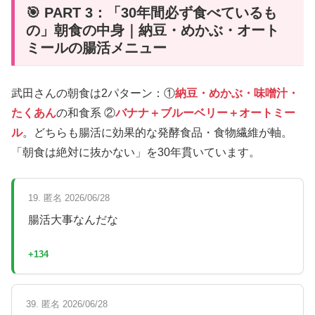
🎯 PART 3：「30年間必ず食べているも
の」朝食の中身｜納豆・めかぶ・オート
ミールの腸活メニュー
武田さんの朝食は2パターン：①
納豆・めかぶ・味噌汁・
たくあん
の和食系 ②
バナナ＋ブルーベリー＋オートミー
ル
。どちらも腸活に効果的な発酵食品・食物繊維が軸。
「朝食は絶対に抜かない」を30年貫いています。
19. 匿名 2026/06/28
腸活大事なんだな
+134
39. 匿名 2026/06/28