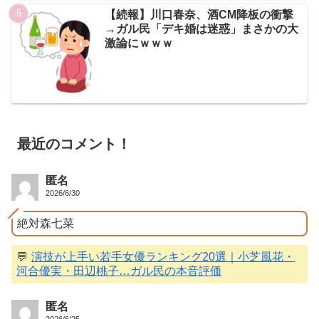
【続報】川口春奈、酒CM降板の衝撃
→ガル民「デキ婚は迷惑」まさかの大
激論にｗｗｗ
最近のコメント！
匿名
2026/6/30
絶対森七菜
💬
演技が上手い若手女優ランキング20選｜小芝風花・
河合優実・田辺桃子…ガル民の本音評価
匿名
2026/6/25