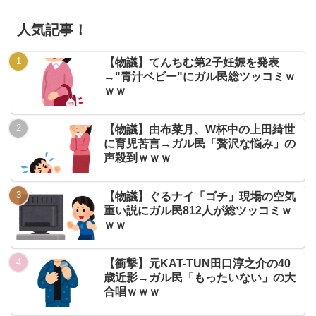
人気記事！
【物議】てんちむ第2子妊娠を発表
→"青汁ベビー"にガル民総ツッコミｗ
ｗｗ
【物議】由布菜月、W杯中の上田綺世
に育児苦言→ガル民「贅沢な悩み」の
声殺到ｗｗｗ
【物議】ぐるナイ「ゴチ」現場の空気
重い説にガル民812人が総ツッコミｗ
ｗｗ
【衝撃】元KAT-TUN田口淳之介の40
歳近影→ガル民「もったいない」の大
合唱ｗｗｗ