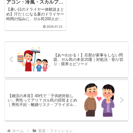
アコン・冷風・スカルプク
ーラーで乾かすコツ
【暑い日のドライヤー体験談まと
め】汗だくになる夏のドライヤー
時間の悩みに、ガル民200人がリ
アルな声で回答。エアコン併用・
2026.07.21
冷風モードの使い方・スカルプク
ーラーの口コミから、隠れ刈り上
げやインナーカットで根本解決す
る裏ワザまで、時短のコツを一気
にチェックできます。
【あ〜わかる！】旦那が家事をしない問
題、ガル民の本音20選｜対処法・割り切
り・限界エピソード
【婚活の本音】40代で「子供絶対欲し
い」男性ってアリ？ガル民の回答まとめ
｜男性不妊・離婚リスク・ブライダルチ
ェック
ホーム
美容・ファッション