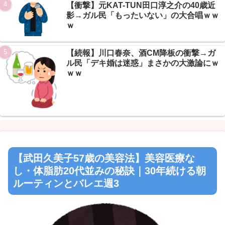
Powered by livedoor 相互RSS
【衝撃】元KAT-TUN田口淳之介の40歳近
影→ガル民「もったいない」の大合唱ｗｗ
ｗ
【続報】川口春奈、酒CM降板の衝撃→ガ
ル民「デキ婚は迷惑」まさかの大激論にｗ
ｗｗ
【武田久美子57歳の美容法】美容医療な
し・体脂肪20代並みの秘訣｜30年続ける朝
ルーティンとバレエ週3