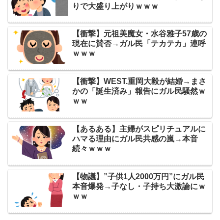
りで大盛り上がりｗｗｗ
【衝撃】元祖美魔女・水谷雅子57歳の
現在に賛否→ガル民「テカテカ」連呼
ｗｗｗ
【衝撃】WEST.重岡大毅が結婚→まさ
かの「誕生済み」報告にガル民騒然ｗ
ｗｗ
【あるある】主婦がスピリチュアルに
ハマる理由にガル民共感の嵐→本音
続々ｗｗｗ
【物議】”子供1人2000万円”にガル民
本音爆発→子なし・子持ち大激論にｗ
ｗｗ