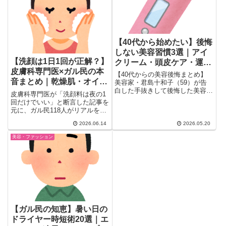
た。
【40代から始めたい】後悔
しない美容習慣3選｜アイ
【洗顔は1日1回が正解？】
クリーム・頭皮ケア・運動
皮膚科専門医×ガル民の本
の効果をガル民が語る
【40代からの美容後悔まとめ】
音まとめ｜乾燥肌・オイリ
美容家・君島十和子（59）が告
白した手抜きして後悔した美容習
ー肌別の洗顔回数
皮膚科専門医が「洗顔料は夜の1
慣3選にガル民が大共感。アイク
回だけでいい」と断言した記事を
リーム・頭皮マッサージ・運動の
元に、ガル民118人がリアルを語
重要性と、遺伝子論争まで、30
り合いました。乾燥肌・オイリー
代40代女性のリアルな声175件を
2026.06.14
2026.05.20
肌・混合肌別の最適な洗顔回数
まとめました。
と、「朝は水だけ」派の体験談・
美容・ファッション
40代以降の変化・化粧品会社vs
皮膚科医論争まで一気にまとめ。
【ガル民の知恵】暑い日の
ドライヤー時短術20選｜エ