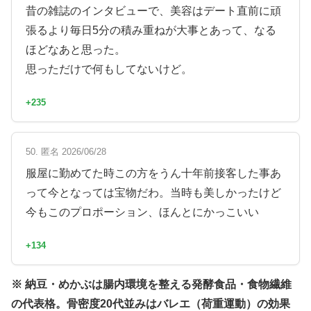
昔の雑誌のインタビューで、美容はデート直前に頑
張るより毎日5分の積み重ねが大事とあって、なる
ほどなあと思った。
思っただけで何もしてないけど。
+235
50. 匿名 2026/06/28
服屋に勤めてた時この方をうん十年前接客した事あ
って今となっては宝物だわ。当時も美しかったけど
今もこのプロポーション、ほんとにかっこいい
+134
※ 納豆・めかぶは腸内環境を整える発酵食品・食物繊維
の代表格。骨密度20代並みはバレエ（荷重運動）の効果