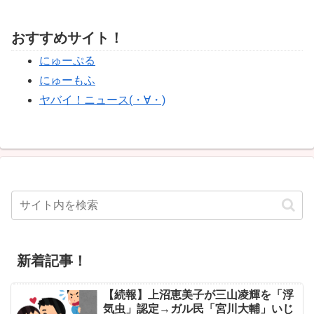
おすすめサイト！
にゅーぷる
にゅーもふ
ヤバイ！ニュース(・∀・)
新着記事！
【続報】上沼恵美子が三山凌輝を「浮
気虫」認定→ガル民「宮川大輔」いじ