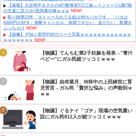
【悲報】 メディアが使う主語デカ言葉の正体、ガチでこれだった
【速報】大谷翔平まさかの4打数無安打2三振→ドジャース1勝7敗
ｗｗｗｗ
NEW!
の失速に芸スポ+民阿鼻叫喚ｗｗｗ
NEW!
【韓国株】 7月のKOSPI 28.9％下落…通貨危機を超える過去最大
彫り師歴23年「タトゥー入れてる奴は99％バカです」「バカは
の下げ幅
NEW!
5000円が好き」無断キャンセル、挨拶できない、金がない…客層を
ぶっちゃけ
NEW!
【ニュース】 中国政府「台風１３号に三峡ダムが耐えられない！
全開放流しろ！」⇒ 下流域の街が壊滅状態ｗｗｗｗｗ
NEW!
【画像】 PS6と新型PSPのリーク写真ｗｗｗｗｗｗｗｗｗｗｗｗ
ｗｗｗｗｗｗｗ
NEW!
【画像】 ちびまる子ちゃん、とんでもないガチャガチャを発売し
てしまうｗｗｗｗ
NEW!
【物議】てんちむ第2子妊娠を発表→"青汁
【続報】ちいかわ映画、興行収入60億円に到達→VIP民「グッズ
ベビー"にガル民総ツッコミｗｗｗ
だけで何百年遊べる」ｗｗｗ
NEW!
Powered by livedoor 相互RSS
【驚愕】電気代55000円の請求に絶句→VIP民の原因究明がガチす
ぎたｗｗｗ
NEW!
【物議】由布菜月、W杯中の上田綺世に育
兄が首吊った。理由はイジメ…俺の両親離婚で母は自サツし家庭
崩壊→首謀者を探しだした俺は会社と妻子を特定→結果、実刑受け
児苦言→ガル民「贅沢な悩み」の声殺到ｗ
た。子に復讐されるだろ...
NEW!
ｗｗ
【続報】ゾンビたばこ発覚の広島新井監督、OBが明かす本音「全
部ブッ壊して辞めたい」ｗｗｗ
NEW!
【物議】ぐるナイ「ゴチ」現場の空気重い
説にガル民812人が総ツッコミｗｗｗ