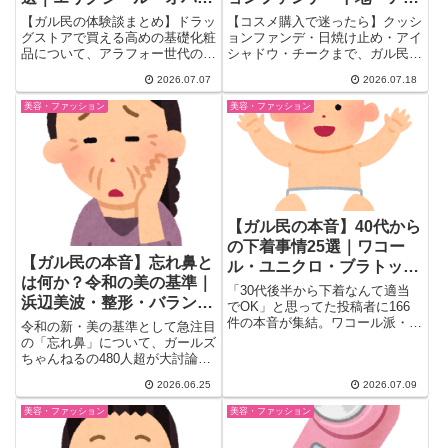
の効果とリアル評判
シャドウのリアル口コミ
【ガル民の体験談まとめ】ドラッ
【コスメ購入で迷ったら】クッシ
グストアで買える高めの基礎化粧
ョンファンデ・日焼け止め・アイ
品について、アラフォー世代のガ
シャドウ・チークまで、ガル民
ル民が本音レビュー。エリクシー
110人の実体験レビューを厳選。
2026.07.07
2026.07.18
ル・dプログラム・オバジの効果
プチプラからデパコスまで、色選
や香りの好み、お試しサイズの活
びのコツやファンデの塗り方ま
美容・ファッション
美容・ファッション
用術まで、検索しても出てこない
で、検索しても出てこないリアル
リアルな声を一気にチェックでき
な口コミを一気にまとめました。
ます。
プレゼント選びの参考にも。
【ガル民の本音】40代から
の下着事情25選｜ワコー
【ガル民の本音】忘れ鼻と
ル・ユニクロ・ブラトップ
は何か？令和の美の基準｜
の選び方
「30代後半から下着なんて適当
浜辺美波・整形・バランス
でOK」と思ってた投稿者に166
論を徹底討論
件の本音が集結。ワコール派・ユ
令和の新・美の基準として急注目
ニクロ派・ブラトップ派それぞれ
の「忘れ鼻」について、ガールズ
の言い分と、バストのたるみ対
ちゃんねるの480人超が大討論！
策、緊急時の下着問題まで一挙紹
浜辺美波の忘れ鼻の特徴、整形で
2026.06.25
2026.07.09
介。
本当に作れるのか、横顔との関
係、昭和の美人（中山美穂・竹内
美容・ファッション
美容・ファッション
結子）との比較まで、ガル民の本
音コメント15選をまとめまし