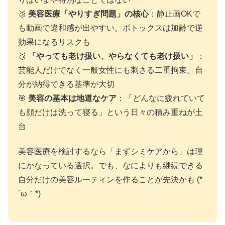
🥈
美容医療「やりすぎ問題」の核心
：静止画OKで
も動画で違和感が出やすい。ボトックスは加齢で逆
効果になるリスクも
🥉
「やっても老け扱い、やらなくても老け扱い」
：
芸能人だけでなく一般女性にも刺さる二重拘束。自
分が納得できる基準が大切
🎯
美容の基本は地道なケア
：「どんなに疲れていて
も顔だけは洗って寝る」という日々の積み重ねが土
台
美容医療を検討するなら「まずシミケアから」は理
にかなっている選択。でも、なによりも継続できる
自分だけの美容ルーティンを作ることが先決かも (*
´ω｀*)