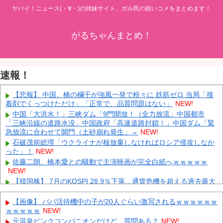
ヤバイ！ニュース(・∀・)の姉妹サイト。ガル民の鋭いコメをまとめます！
がるちゃんまとめ！
速報！
【悲報】 中国、橋の欄干が強風一発で粉々に 鉄筋ゼロ 当局「接
着剤でくっつけただけ」「正常で、品質問題はない」
NEW!
中国「大洪水！」三峡ダム「9門開放！（全力放流」中国都市
「三峡沿線の道路水没」中国政府「高速道路封鎖！」中国ダム「緊
急放流に合わせて開門（土砂崩れ発生」→
NEW!
石破茂前総理「ウクライナが核放棄しなければロシア侵攻しなか
った」！
NEW!
佐藤二朗、橋本愛との騒動で主演映画が完全白紙へｗｗｗｗｗ
NEW!
【韓国株】 7月のKOSPI 28.9％下落…通貨危機を超える過去最大
の下げ幅
NEW!
レッドブルリザーブの角田裕毅、ケイナさんと一緒に酒蔵巡りを
【画像】 パパ活待機中の子が20人ぐらい激写されるｗｗｗｗｗｗ
している模様
NEW!
ｗｗｗｗｗ
NEW!
【GIF動画】 宮城の可愛すぎるチアさん、甲子園で発見される
元温泉ピンクコンパニオンだけど、質問ある？
NEW!