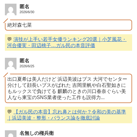
匿名
2026/6/30
絶対森七菜
💬
演技が上手い若手女優ランキング20選｜小芝風花・
河合優実・田辺桃子…ガル民の本音評価
匿名
2026/6/25
出口夏希は美人だけど 浜辺美波はブス 大河でセンター
分けして顔長いブスがばれた 吉岡里帆や白石聖如きに
もルックスで負けてる 麒麟のときの川口春奈ぐらい美
人なら東宝のSNS業者使った工作も説得力...
💬
【ガル民の本音】忘れ鼻とは何か？令和の美の基準
｜浜辺美波・整形・バランス論を徹底討論
名無しの権兵衛