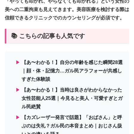
「やっても叩かれ、やらなくても叩かれる」という女性の
美への二重拘束も見えてきます。美容医療を検討する際は
信頼できるクリニックでのカウンセリングが必須です。
📚 こちらの記事も人気です
▶
【あ〜わかる！】自分の年齢を感じた瞬間28選
｜顔・体・記憶力…ガル民アラフォーが共感し
すぎた体験談
▶
【あ〜わかる！】当時は良さがわからなかった
女性芸能人25選｜今見ると美人・可愛すぎとガ
ル民絶賛
▶
【カズレーザー発言で話題】「おばさん」と呼
ぶのは失礼？ガル民の本音まとめ｜おじさん扱