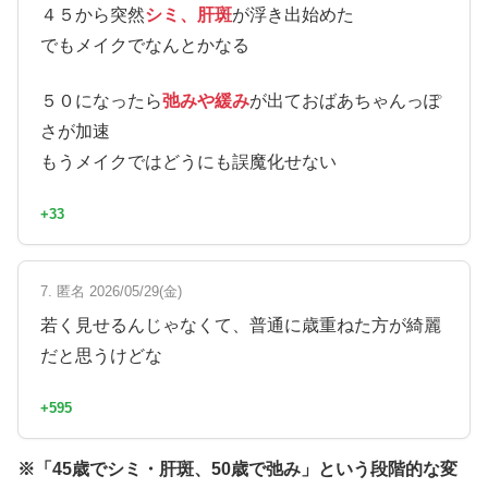
４５から突然
シミ、肝斑
が浮き出始めた
でもメイクでなんとかなる
５０になったら
弛みや緩み
が出ておばあちゃんっぽ
さが加速
もうメイクではどうにも誤魔化せない
+33
7. 匿名 2026/05/29(金)
若く見せるんじゃなくて、普通に歳重ねた方が綺麗
だと思うけどな
+595
※「45歳でシミ・肝斑、50歳で弛み」という段階的な変