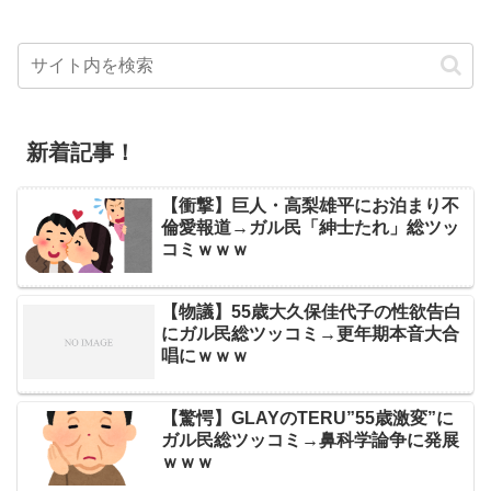
新着記事！
【衝撃】巨人・高梨雄平にお泊まり不
倫愛報道→ガル民「紳士たれ」総ツッ
コミｗｗｗ
【物議】55歳大久保佳代子の性欲告白
にガル民総ツッコミ→更年期本音大合
唱にｗｗｗ
【驚愕】GLAYのTERU”55歳激変”に
ガル民総ツッコミ→鼻科学論争に発展
ｗｗｗ