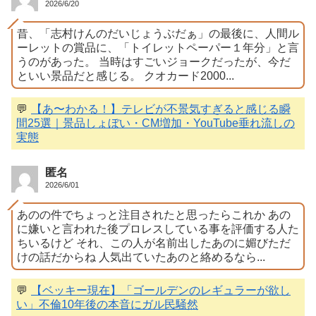
2026/6/20
昔、「志村けんのだいじょうぶだぁ」の最後に、人間ル
ーレットの賞品に、「トイレットペーパー１年分」と言
うのがあった。 当時はすごいジョークだったが、今だ
といい景品だと感じる。 クオカード2000...
💬
【あ〜わかる！】テレビが不景気すぎると感じる瞬
間25選｜景品しょぼい・CM増加・YouTube垂れ流しの
実態
匿名
2026/6/01
あのの件でちょっと注目されたと思ったらこれか あの
に嫌いと言われた後プロレスしている事を評価する人た
ちいるけど それ、この人が名前出したあのに媚びただ
けの話だからね 人気出ていたあのと絡めるなら...
💬
【ベッキー現在】「ゴールデンのレギュラーが欲し
い」不倫10年後の本音にガル民騒然