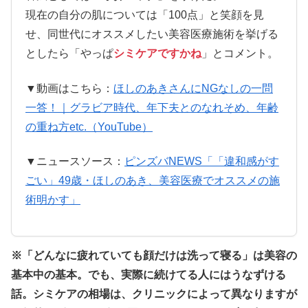
現在の自分の肌については「100点」と笑顔を見
せ、同世代にオススメしたい美容医療施術を挙げる
としたら「やっぱ
シミケアですかね
」とコメント。
▼動画はこちら：
ほしのあきさんにNGなしの一問
一答！｜グラビア時代、年下夫とのなれそめ、年齢
の重ね方etc.（YouTube）
▼ニュースソース：
ピンズバNEWS「「違和感がす
ごい」49歳・ほしのあき、美容医療でオススメの施
術明かす」
※「どんなに疲れていても顔だけは洗って寝る」は美容の
基本中の基本。でも、実際に続けてる人にはうなずける
話。シミケアの相場は、クリニックによって異なりますが