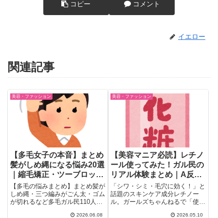
コピー
コメント
イエロー
関連記事
美容・ファッション
美容・ファッション
【多毛女子の本音】まとめ
【美容マニア必読】レチノ
髪がしめ縄になる悩み20選
ール使ってみた！ガル民の
｜縮毛矯正・ツーブロッ
リアル体験まとめ｜A反
ク・バブルポニーの解決策
応・効果・おすすめ商品
【多毛の悩みまとめ】まとめ髪が
「シワ・シミ・毛穴に効く！」と
まで
しめ縄・三つ編みがごん太・ゴム
話題のスキンケア成分レチノー
が切れるなど多毛ガル民110人超
ル。ガールズちゃんねるで「使っ
のリアルな声を厳選。ヘアピン吹
てる方います？」とトピが立った
2026.06.08
2026.05.10
っ飛ぶ・バレッタ空中分解の事件
ら...