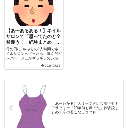
にも心当たりがあるかもしれませ
ん。
【あ〜あるある！】ネイル
サロンで「思ってたのと全
然違う！」経験まとめ｜そ
の場で言えない悲劇・ハズ
母の日に1年ぶりの1人時間でネ
レネイリスト問題・ガル民
イルサロンへ行ったら…選んだピ
ンクベージュがギラギラのシルバ
の本音
ーに！？サロンで「え、これで
2026.05.12
完...
【あ〜わかる】スリップドレス流行中！
アラフォー「20年前も着てた」体験談ま
とめ｜今の着こなしコツも