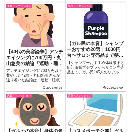
簿から、縮毛矯正・ツーブロッ
美容・ファッション
美容・ファッション
ク・バブルポニーの実際の効果ま
で。多毛・くせ毛・剛毛に悩む方
必見のヘアケア体験談。
【ガル民の本音】シャンプ
ーおすすめ20選｜1000円
【40代の美容論争】アンチ
台〜サロン専売品まで髪質
エイジングに700万円・丸
別に厳選
【シャンプーおすすめ体験談まと
山悠美の結論「運動・睡
め】市販プチプラからサロン専売
眠・食事」にガル民の反応
アンチエイジングに700万円以上
品まで、ガル民145人のリアルな
費やした42歳・丸山悠美さんが
声を厳選。くせ毛・敏感肌・猫っ
辿り着いた結論は「運動・睡眠・
毛など髪質別の失敗しない選び
食事」という基本3つ。ガルちゃ
方、コタ・オージュア・ミルボン
2026.06.25
2026.07.09
んでは整形顔への辛口コメントが
など人気ブランドの評判や値段の
続出する一方、お金より基本が大
目安まで、検索しても出てこない
美容・ファッション
美容・ファッション
事という声が共感を集めました。
本音を一気にチェックできます。
40代女性のリアルな美容論争ま
とめ。
【ガル民の本音】身体の色
【コスメポーチ公開】ガル