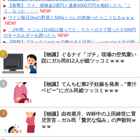
NEW!
【衝撃】 ワイ、保険金2億円と遺産6000万円を相続したら「こ
外国人「日本の未来は安泰だ」16歳MF三井寺眞、衝撃ゴール！
う」なった・・・
NEW!
久保建英超え歴代2位の記録！3得点に絡む活躍で海外絶賛！【海外
ワイジ毎日2kgの野菜と500gくらいの肉食べたらこうなるｗｗｗ
の反応】
NEW!
NEW!
【試合実況】 西武スタメン 先発:高橋光成（2026.8.7）
NEW!
「2年間、たぶん1日4回は握ってた」ラスベガスで買った3,000円
「被告はモンスター」元ジャンポケ斉藤慎二被告に懲役７年求刑
のキーホルダーを調べたら
NEW!
でほぼ実刑確実？弁護側の主張が無理筋なワケ
NEW!
【朗報】ブラックコーヒーで痩せると話題に→ハーバード大の研
究まで飛び出しガリレオ民大盛り上がりｗｗｗ
NEW!
【続報】ショートスリーパー堀さん、月15万商材＆協会運営が発
【物議】ぐるナイ「ゴチ」現場の空気重い
覚→ガリレオ民ドン引きｗｗｗ
NEW!
説にガル民812人が総ツッコミｗｗｗ
【朗報】円高で海外旅行勢が大興奮→30カ国目の猛者に一同尊敬
ｗｗｗ
NEW!
Powered by livedoor 相互RSS
【朗報】AveMujica民の日常、謎のVもハマるMyGO新曲に丁寧語
【物議】てんちむ第2子妊娠を発表→"青汁
で大盛り上がりですわｗ
NEW!
ベビー"にガル民総ツッコミｗｗｗ
【まとめ】X収益化ルール大幅変更→インプレゾンビ死亡待望論
に賛否ｗｗｗ
NEW!
【物議】由布菜月、W杯中の上田綺世に育
児苦言→ガル民「贅沢な悩み」の声殺到ｗ
ｗｗ
Powered by livedoor 相互RSS