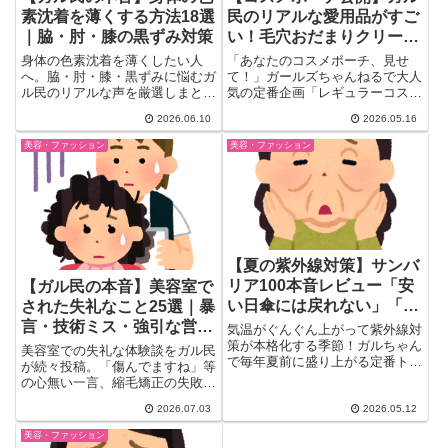
素沈着を薄くする方法18選
民のリアルな愛用品がすご
｜脇・肘・膝の黒ずみ対策
い！毛穴おだまりクリーム
＆INOUI推し多数
身体の色素沈着を薄くしたい人
「あなたのコスメポーチ、見せ
へ。脇・肘・膝・黒ずみに悩むガ
て！」ガールズちゃんねるで大人
ル民のリアルな声を厳選しまとめ
気の定番企画「レギュラーコスメ
ました。トラネキサム酸やビタミ
を見せてください」が今回もにぎ
2026.06.10
2026.05.16
ンCの市販ケア、美容皮膚科の内
わ...
服薬、こすらない摩擦対策、隠す
美容・ファッション
美容・ファッション
カバーファンデまで、検索しても
出てこない本音と実体験を一気に
チェック。
【夏の紫外線対策】サンバ
リア100本音レビュー「安
【ガル民の本音】美容室で
い日傘には戻れない」「10
された失礼なこと25選｜暴
年使えた」
言・技術ミス・強引な営業
気温がぐんぐん上がって紫外線対
まとめ
策が本格化する季節！ガルちゃん
美容室での失礼な体験談をガル民
で毎年夏前に盛り上がる定番トピ
が続々投稿。「傷んでますね」等
ックといえばサンバリア100の...
の心無い一言、縮毛矯正の失敗、
長時間放置、強引な営業やポイン
2026.07.03
2026.05.12
トのごまかしまで、リアルな声を
厳選してまとめました。二度と行
美容・ファッション
きたくないと思った瞬間、あなた