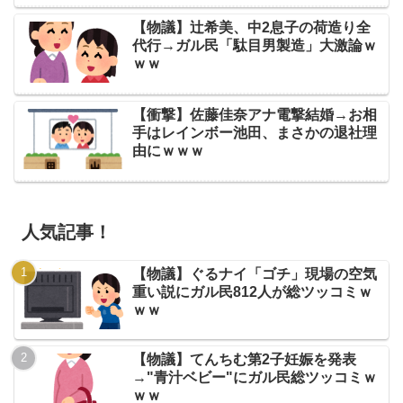
【物議】辻希美、中2息子の荷造り全
代行→ガル民「駄目男製造」大激論ｗ
ｗｗ
【衝撃】佐藤佳奈アナ電撃結婚→お相
手はレインボー池田、まさかの退社理
由にｗｗｗ
人気記事！
【物議】ぐるナイ「ゴチ」現場の空気
重い説にガル民812人が総ツッコミｗ
ｗｗ
【物議】てんちむ第2子妊娠を発表
→"青汁ベビー"にガル民総ツッコミｗ
ｗｗ