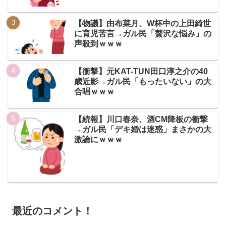
【物議】由布菜月、W杯中の上田綺世
に育児苦言→ガル民「贅沢な悩み」の
声殺到ｗｗｗ
【衝撃】元KAT-TUN田口淳之介の40
歳近影→ガル民「もったいない」の大
合唱ｗｗｗ
【続報】川口春奈、酒CM降板の衝撃
→ガル民「デキ婚は迷惑」まさかの大
激論にｗｗｗ
最近のコメント！