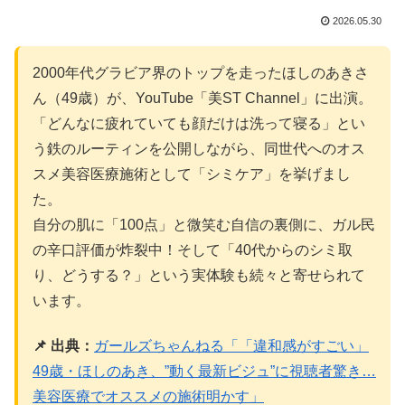
2026.05.30
2000年代グラビア界のトップを走ったほしのあきさ
ん（49歳）が、YouTube「美ST Channel」に出演。
「どんなに疲れていても顔だけは洗って寝る」とい
う鉄のルーティンを公開しながら、同世代へのオス
スメ美容医療施術として「シミケア」を挙げまし
た。
自分の肌に「100点」と微笑む自信の裏側に、ガル民
の辛口評価が炸裂中！そして「40代からのシミ取
り、どうする？」という実体験も続々と寄せられて
います。
📌 出典：
ガールズちゃんねる「「違和感がすごい」
49歳・ほしのあき、”動く最新ビジュ”に視聴者驚き…
美容医療でオススメの施術明かす」