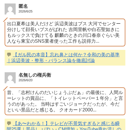
匿名
2026/6/25
出口夏希は美人だけど 浜辺美波はブス 大河でセンター
分けして顔長いブスがばれた 吉岡里帆や白石聖如きに
もルックスで負けてる 麒麟のときの川口春奈ぐらい美
人なら東宝のSNS業者使った工作も説得力...
💬
【ガル民の本音】忘れ鼻とは何か？令和の美の基準
｜浜辺美波・整形・バランス論を徹底討論
名無しの権兵衛
2026/6/20
昔、「志村けんのだいじょうぶだぁ」の最後に、人間ル
ーレットの賞品に、「トイレットペーパー１年分」と言
うのがあった。 当時はすごいジョークだったが、今だ
といい景品だと感じる。 クオカード2000...
💬
【あ〜わかる！】テレビが不景気すぎると感じる瞬
間25選｜景品しょぼい・CM増加・YouTube垂れ流しの