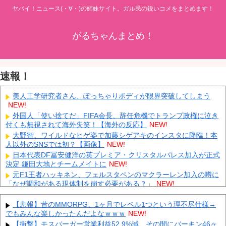
ヤバイ！ニュース(・∀・)の姉妹サイト。ガル民の鋭いコメをまとめます！
がるちゃんまとめ！
速報！
美人工学研究者さん、ぽっちゃりボディが限界突破してしまう
NEW!
外国人「使い捨てだ」FIFA会長、辞任危機でトランプ政権に泣き
付くも無視されて海外失笑！【海外の反応】
NEW!
大野智、ワイルドなヒゲ姿で加藤シゲアキのインスタに降臨！本
人以外のSNSでは初？【画像】
NEW!
日本代表DF冨安健洋の英プレミア・クリスタルパレス加入が正式
決定 鎌田大地とチームメイトに
NEW!
元F1王者ハッキネン、フェルスタペンのマクラーレン加入の噂に
「なぜ調和がある現体制を崩す必要がある？」
NEW!
【平和宣言を非難】 ロシア外務省報道官「広島市長は『偽りの呪
文』繰り返している」
NEW!
【悲報】昔のMMORPG、1ヶ月でレベル1つという理不尽仕様→
でもみんな楽しかったんだよなｗｗｗ
NEW!
K-POPアイドルの約半数が3年後には姿を消す…損益分岐点突破
は4％未満
NEW!
【衝撃】モスバーガー営業利益52.9%減、その間にバーキン46ヶ