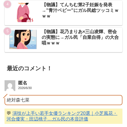
【物議】てんちむ第2子妊娠を発表
→"青汁ベビー"にガル民総ツッコミｗ
ｗｗ
【物議】花乃まりあ×三山凌輝、密会
の実態に→ガル民「自業自得」の大合
唱ｗｗｗ
最近のコメント！
匿名
2026/6/30
絶対森七菜
💬
演技が上手い若手女優ランキング20選｜小芝風花・
河合優実・田辺桃子…ガル民の本音評価