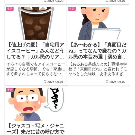
2026.04.29
2026.05.01
常...
ま...
生活
生活
【値上げの夏】「自宅用ア
【あ〜わかる】「真面目だ
イスコーヒー」みんなどう
ね」ってなんで嫌なの？ガ
してる？｜ガル民のリアル
ル民の本音25選｜褒め言葉
解決策まとめ
にならない理由と代替フレ
そろそろ自宅でもアイスコーヒー
【あるある共感まとめ】職場や学
ーズ
が恋しくなる季節。でも「家族に
校で「真面目だね」と言われてモ
すぐ飲まれちゃって切らさないよ
ヤっとした経験、あるあるすぎ
うにするのが大変」「値上げが
る…！ガル民の本音を25選で厳
2026.05.01
2026.06.02
エ...
選。「融通きかない扱い」「嫌味
として使われる」「言い方が半笑
生活
いすぎる」など、褒め言葉のつも
りが逆効果になる理由が全部わか
る記事。
【ジャスコ・写メ・ジャニ
ーズ】未だに昔の呼び方で