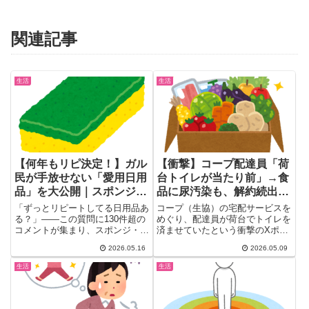
関連記事
生活
生活
【何年もリピ決定！】ガル
【衝撃】コープ配達員「荷
民が手放せない「愛用日用
台トイレが当たり前」→食
品」を大公開｜スポンジ・
品に尿汚染も、解約続出ｗ
石鹸・洗剤の沼が深い
ｗｗ
「ずっとリピートしてる日用品あ
コープ（生協）の宅配サービスを
る？」——この質問に130件超の
めぐり、配達員が荷台でトイレを
コメントが集まり、スポンジ・洗
済ませていたという衝撃のXポス
剤・石鹸…みんなそれぞれ「こ...
トが拡散。「配送業界あるあ
2026.05.16
2026.05.09
る」...
生活
生活