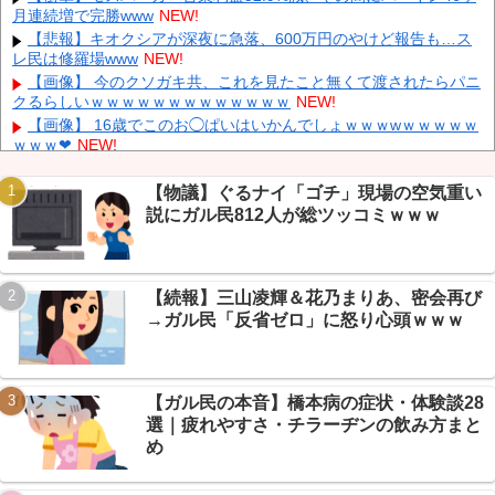
月連続増で完勝www
NEW!
【鹿児島】 突然右折し路面電車と衝突 乗っていた男女3人は車を
放置しダッシュで逃走中
NEW!
【悲報】キオクシアが深夜に急落、600万円のやけど報告も…ス
レ民は修羅場www
NEW!
KDDI、楽天への回線貸し出し終了へ 都市部で9月末に
NEW!
【画像】 今のクソガキ共、これを見たこと無くて渡されたらパニ
日産e-power、無給油で1980km走行しギネス記録を達成、無駄な
クるらしいｗｗｗｗｗｗｗｗｗｗｗｗｗ
NEW!
発電や送電ロスなくEVよりエコを証明
NEW!
【画像】 16歳でこのお◯ぱいはいかんでしょｗｗｗwｗｗｗｗｗ
ｗｗｗ❤
NEW!
彼氏が『この車』買おうとして私とケンカになってるんだけどｗ
ｗｗｗｗｗ
NEW!
【物議】ぐるナイ「ゴチ」現場の空気重い
日本をダメにした総理大臣、ワースト１位が同点でこの人ｗｗｗ
説にガル民812人が総ツッコミｗｗｗ
Powered by livedoor 相互RSS
ｗｗｗ
NEW!
【画像】 まま「なんかプール入ってたら学生にめっちゃ見られた
w」
NEW!
【続報】三山凌輝＆花乃まりあ、密会再び
【物議】カズレーザー「任意保険は強制にしろ」→なんG民「そ
れただの金持ち理論」と反論ｗｗｗ
→ガル民「反省ゼロ」に怒り心頭ｗｗｗ
【続報】ホロライブ『ホロドリ』、まさかのセルラン1位に返り
咲き→なんG民「覇権やん」ｗｗｗ
【ガル民の本音】橋本病の症状・体験談28
選｜疲れやすさ・チラーヂンの飲み方まと
め
Powered by livedoor 相互RSS