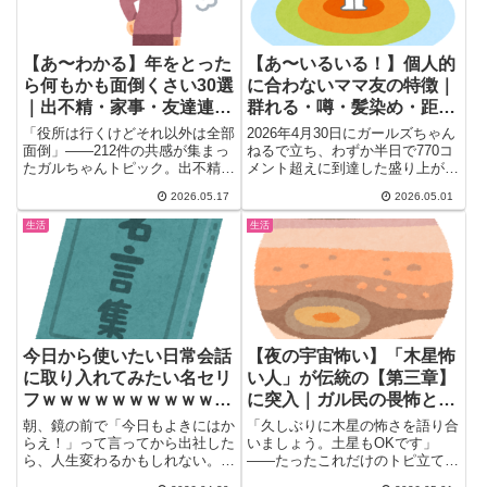
【あ〜わかる】年をとった
【あ〜いるいる！】個人的
ら何もかも面倒くさい30選
に合わないママ友の特徴｜
｜出不精・家事・友達連絡
群れる・噂・髪染め・距離
が億劫になる理由
詰め…ガル民の”あの人
「役所は行くけどそれ以外は全部
2026年4月30日にガールズちゃん
だ”が刺さりまくる
面倒」——212件の共感が集まっ
ねるで立ち、わずか半日で770コ
たガルちゃんトピック。出不精・
メント超えに到達した盛り上がり
家事のぼやき・友達への連絡も億
トピ。「合わないママ友...
2026.05.17
2026.05.01
劫・美容室も試着も面倒。30〜
50代女性の「面倒くさい」リア
生活
生活
ルな本音まとめ。
今日から使いたい日常会話
【夜の宇宙怖い】「木星怖
に取り入れてみたい名セリ
い人」が伝統の【第三章】
フｗｗｗｗｗｗｗｗｗｗｗ
に突入｜ガル民の畏怖と知
ｗｗｗｗｗｗｗｗｗｗｗ
識欲が交錯する宇宙トピ厳
朝、鏡の前で「今日もよきにはか
「久しぶりに木星の怖さを語り合
選30コメ
らえ！」って言ってから出社した
いましょう。土星もOKです」
ら、人生変わるかもしれない。ガ
——たったこれだけのトピ立て
ールズちゃんねるに立った「日
で、331コメントを生み出してし