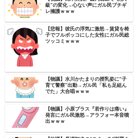
級”の変化→心ない声にガル民ブチギ
レ擁護ｗｗｗ
【悲報】彼氏の浮気に激怒→賃貸を椅
子でフルボッコにした女性にガル民総
ツッコミｗｗｗ
【物議】水川かたまりの授乳姿に“子
育て警察”出動→ガル民「私も足組ん
でた」大合唱ｗｗｗ
【物議】小原ブラス『若作りは痛い』
発言にガル民激怒→アラフォー本音噴
出ｗｗｗ