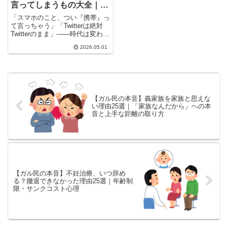
言ってしまうもの大全｜
「もう直す気すらない」40
「スマホのこと、つい『携帯』っ
代以上のあるあるが連鎖
て言っちゃう」「Twitterは絶対
Twitterのまま」——時代は変わっ
ても、口から出る...
2026.05.01
【ガル民の本音】義家族を家族と思えな
い理由25選｜「家族なんだから」への本
音と上手な距離の取り方
【ガル民の本音】不妊治療、いつ辞め
る？撤退できなかった理由25選｜年齢制
限・サンクコスト心理