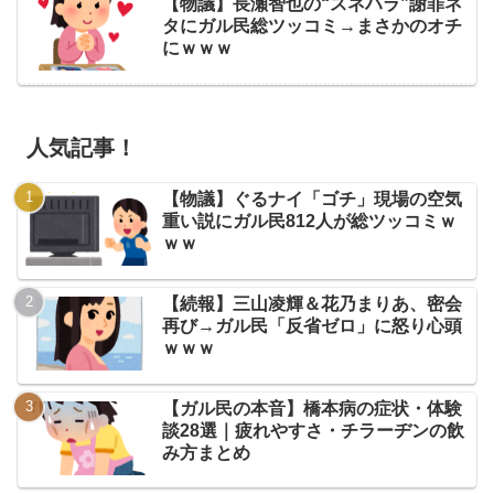
【物議】長瀬智也の“スネハラ”謝罪ネ
タにガル民総ツッコミ→まさかのオチ
にｗｗｗ
人気記事！
【物議】ぐるナイ「ゴチ」現場の空気
重い説にガル民812人が総ツッコミｗ
ｗｗ
【続報】三山凌輝＆花乃まりあ、密会
再び→ガル民「反省ゼロ」に怒り心頭
ｗｗｗ
【ガル民の本音】橋本病の症状・体験
談28選｜疲れやすさ・チラーヂンの飲
み方まとめ