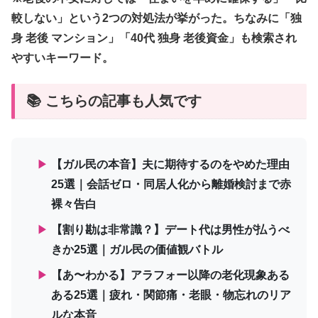
較しない」という2つの対処法が挙がった。ちなみに「独
身 老後 マンション」「40代 独身 老後資金」も検索され
やすいキーワード。
📚 こちらの記事も人気です
▶
【ガル民の本音】夫に期待するのをやめた理由
25選｜会話ゼロ・同居人化から離婚検討まで赤
裸々告白
▶
【割り勘は非常識？】デート代は男性が払うべ
きか25選｜ガル民の価値観バトル
▶
【あ〜わかる】アラフォー以降の老化現象ある
ある25選｜疲れ・関節痛・老眼・物忘れのリア
ルな本音