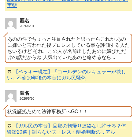
実態
匿名
2026/6/01
あのの件でちょっと注目されたと思ったらこれか あの
に嫌いと言われた後プロレスしている事を評価する人た
ちいるけど それ、この人が名前出したあのに媚びただ
けの話だからね 人気出ていたあのと絡めるなら...
💬
【ベッキー現在】「ゴールデンのレギュラーが欲し
い」不倫10年後の本音にガル民騒然
匿名
2026/5/20
状況証拠ためて法律事務所へGO！！
💬
【ガル民の本音】旦那の朝帰り連絡なし許せる？体
験談20選｜謝らない夫・レス・離婚判断のリアル