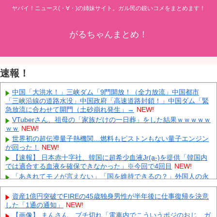
ヤバイ！ニュース(・∀・)の姉妹サイト。ガル民の鋭いコメをまとめます！
がるちゃんまとめ！
速報！
中国「大洪水！」三峡ダム「9門開放！（全力放流」中国都市
「三峡沿線の道路水没」中国政府「高速道路封鎖！」中国ダム「緊
急放流に合わせて開門（土砂崩れ発生」→
NEW!
VTuberさん、祖母の「家族だけの一日葬」をした結果ｗｗｗｗｗ
ｗｗ
NEW!
世界初の超伝導量子熱機関…燃料もピストンもない量子エンジン
が回った！
NEW!
【速報】 日本赤十字社、韓国に超希少血液Jr(a-)を提供「韓国内
では適合する血液を確保できなかった」※今回で4回目
NEW!
「あきれてモノが言えない」「国を維持できるの？」外国人の永
住許可要件の厳格化で在日中国人の本音は？
NEW!
日本代表FW前田大然がイプスウィッチ・タウンへ移籍決定！プ
資産1億円突破でFIREの45歳独身男性が半年後に仕事復帰を決意
レミアリーグ初挑戦
NEW!
した「1通の通知」
NEW!
英国人「ようこそ」冨安健洋、クリスタルパレス加入が決定的
【画像】 まんさん、ブチ切れ「電車内でこういうポジのおじ、ガ