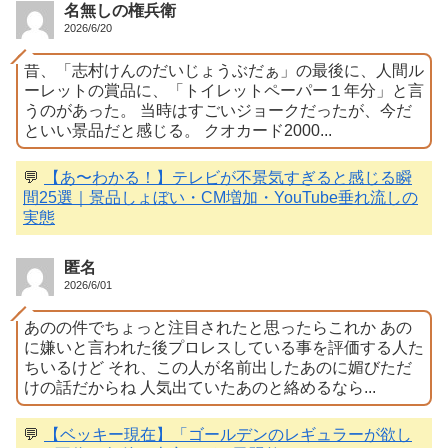
名無しの権兵衛
2026/6/20
昔、「志村けんのだいじょうぶだぁ」の最後に、人間ル
ーレットの賞品に、「トイレットペーパー１年分」と言
うのがあった。 当時はすごいジョークだったが、今だ
といい景品だと感じる。 クオカード2000...
💬
【あ〜わかる！】テレビが不景気すぎると感じる瞬
間25選｜景品しょぼい・CM増加・YouTube垂れ流しの
実態
匿名
2026/6/01
あのの件でちょっと注目されたと思ったらこれか あの
に嫌いと言われた後プロレスしている事を評価する人た
ちいるけど それ、この人が名前出したあのに媚びただ
けの話だからね 人気出ていたあのと絡めるなら...
💬
【ベッキー現在】「ゴールデンのレギュラーが欲し