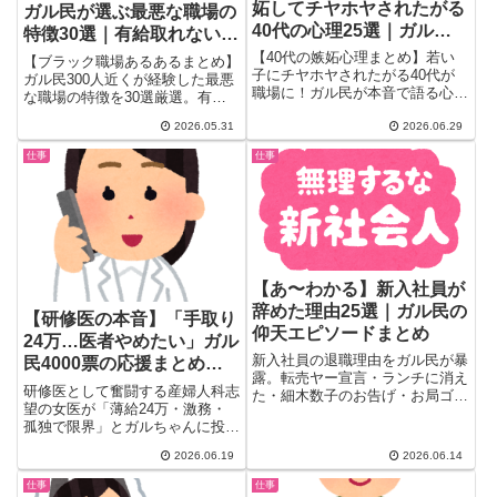
妬してチヤホヤされたがる
ガル民が選ぶ最悪な職場の
40代の心理25選｜ガル民
特徴30選｜有給取れない・
の本音と職場での対処法
残業代未払い・お局問題の
【40代の嫉妬心理まとめ】若い
【ブラック職場あるあるまとめ】
子にチヤホヤされたがる40代が
本音
ガル民300人近くが経験した最悪
職場に！ガル民が本音で語る心理
な職場の特徴を30選厳選。有給
分析・お局との遭遇談・嫉妬しな
が取れない・残業代未払い・休み
2026.05.31
2026.06.29
い40代との違い・対処法まで25
も電話・お局&ワンマン社長問
選。精神的に幼稚なまま・自己愛
題…「これはブラックだった」と
仕事
仕事
が強い…鋭いガル民の観察に思わ
気づいた瞬間のエピソードから転
ず頷く。
職を決意した体験談まで、働く女
性のリアルな声をまとめました。
【あ〜わかる】新入社員が
辞めた理由25選｜ガル民の
【研修医の本音】「手取り
仰天エピソードまとめ
24万…医者やめたい」ガル
新入社員の退職理由をガル民が暴
民4000票の応援まとめ｜
露。転売ヤー宣言・ランチに消え
研修医の給料・産婦人科不
研修医として奮闘する産婦人科志
た・細木数子のお告げ・お局ゴリ
足
望の女医が「薄給24万・激務・
ラ事件など仰天エピソードから、
孤独で限界」とガルちゃんに投
職場環境・人間関係・理想と現実
稿。+4000票を超える「頑張れ」
のギャップまで25選まとめ。管
2026.06.19
2026.06.14
の声と、研修医後の給料変化・
理職・ベテラン社員が思わず頷く
「直美」「開業医」という選択肢
本音集。
仕事
仕事