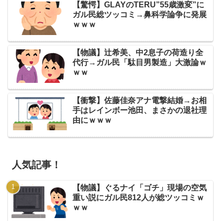
【驚愕】GLAYのTERU”55歳激変”に
ガル民総ツッコミ→鼻科学論争に発展
ｗｗｗ
【物議】辻希美、中2息子の荷造り全
代行→ガル民「駄目男製造」大激論ｗ
ｗｗ
【衝撃】佐藤佳奈アナ電撃結婚→お相
手はレインボー池田、まさかの退社理
由にｗｗｗ
人気記事！
【物議】ぐるナイ「ゴチ」現場の空気
重い説にガル民812人が総ツッコミｗ
ｗｗ