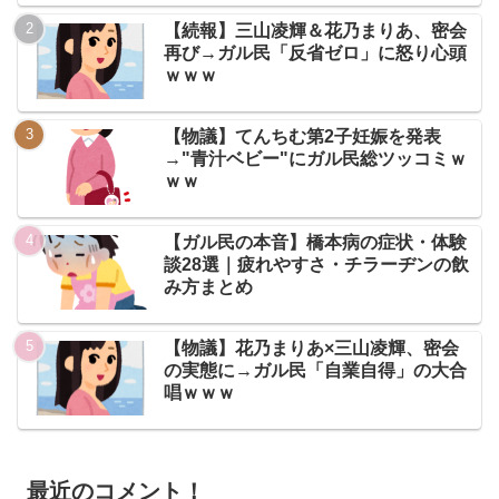
【続報】三山凌輝＆花乃まりあ、密会
再び→ガル民「反省ゼロ」に怒り心頭
ｗｗｗ
【物議】てんちむ第2子妊娠を発表
→"青汁ベビー"にガル民総ツッコミｗ
ｗｗ
【ガル民の本音】橋本病の症状・体験
談28選｜疲れやすさ・チラーヂンの飲
み方まとめ
【物議】花乃まりあ×三山凌輝、密会
の実態に→ガル民「自業自得」の大合
唱ｗｗｗ
最近のコメント！