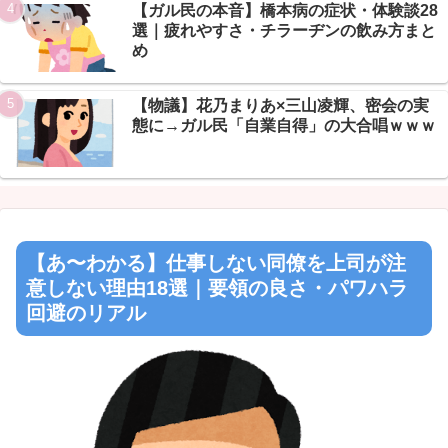
【ガル民の本音】橋本病の症状・体験談28
選｜疲れやすさ・チラーヂンの飲み方まと
め
【物議】花乃まりあ×三山凌輝、密会の実
態に→ガル民「自業自得」の大合唱ｗｗｗ
【あ〜わかる】仕事しない同僚を上司が注
意しない理由18選｜要領の良さ・パワハラ
回避のリアル