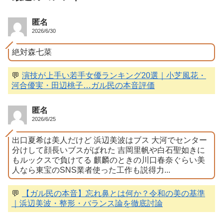
匿名
2026/6/30
絶対森七菜
💬
演技が上手い若手女優ランキング20選｜小芝風花・
河合優実・田辺桃子…ガル民の本音評価
匿名
2026/6/25
出口夏希は美人だけど 浜辺美波はブス 大河でセンター
分けして顔長いブスがばれた 吉岡里帆や白石聖如きに
もルックスで負けてる 麒麟のときの川口春奈ぐらい美
人なら東宝のSNS業者使った工作も説得力...
💬
【ガル民の本音】忘れ鼻とは何か？令和の美の基準
｜浜辺美波・整形・バランス論を徹底討論