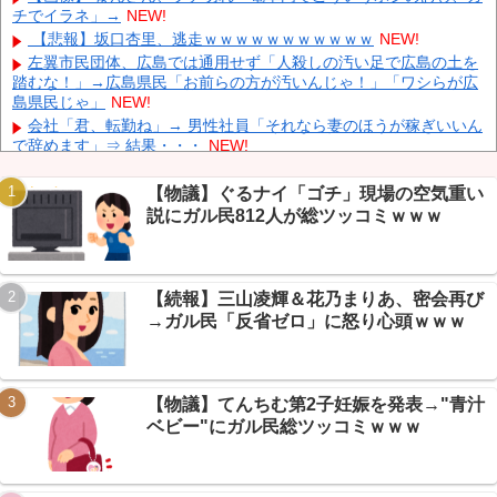
に！メディカル検査をパス！現地サポが歓迎！アーセナルファンも
チでイラネ」→
NEW!
祝福！【海外の反応】
NEW!
【悲報】坂口杏里、逃走ｗｗｗｗｗｗｗｗｗｗｗ
NEW!
藤あや子が事務所独立でモメていた!?バーニング二代目社長が売
左翼市民団体、広島では通用せず「人殺しの汚い足で広島の土を
上やギャラの配分を明かして異例の告白
NEW!
踏むな！」→広島県民「お前らの方が汚いんじゃ！」「ワシらが広
キャデラックF1、致命的なブレーキ問題の原因が明らかになるも
島県民じゃ」
NEW!
解決には至っておらずめども立たず
NEW!
会社「君、転勤ね」→ 男性社員「それなら妻のほうが稼ぎいいん
【画像】 テレ朝の気象予報士さん、意外と小さかった
NEW!
で辞めます」⇒ 結果・・・
NEW!
【衝撃】名護の天然記念物ガジュマルに車激突→+民「キジムナ
ーに祟られる」ｗｗｗ
NEW!
【物議】ぐるナイ「ゴチ」現場の空気重い
【悲報】人気アニメゲー、自己破産前日に「サ終」発表→石の返
説にガル民812人が総ツッコミｗｗｗ
金なしに+民絶句ｗｗｗ
NEW!
【悲報】田舎に引っ越したワイ、娯楽の無さに絶望→スレ民「お
Powered by livedoor 相互RSS
前が娯楽になるんだよ」の一言に草ｗｗｗ
NEW!
【続報】三山凌輝＆花乃まりあ、密会再び
【保存版】サイゼリヤの弱点をなんG民が本気で列挙→まさかの
結論に「庶民の味方」の声もｗｗｗ
NEW!
→ガル民「反省ゼロ」に怒り心頭ｗｗｗ
【悲報】NGT48運営、モバメを勝手に解除ｗｗｗ→選抜発表の大
事なメールが全員に届かず大炎上
NEW!
【物議】てんちむ第2子妊娠を発表→"青汁
ベビー"にガル民総ツッコミｗｗｗ
Powered by livedoor 相互RSS