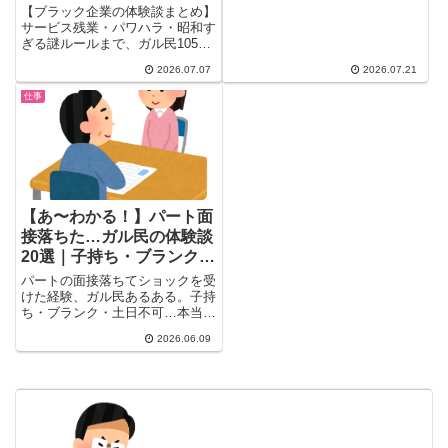
ラ・謎ルール
【ブラック企業の体験談まとめ】
トからの正社員登用の成功体験談
サービス残業・パワハラ・昭和す
から、求人倍率や採用条件の厳し
ぎる謎ルールまで、ガル民105人
い現実の指摘まで、実際に採用さ
が明かすリアルな職場のヤバすぎ
れた20人分の体験と本音コメン
2026.07.07
2026.07.21
る実態。残業代未払い、有給が取
トをまとめました。
れない理由、セクハラの実態、辞
仕事
める決断のきっかけまで、検索し
ても出てこないリアルな本音を一
気に厳選して紹介します。
【あ〜わかる！】パート面
接落ちた…ガル民の体験談
20選｜子持ち・ブランク・
土日問題のリアル
パートの面接落ちてショックを受
けた経験、ガル民あるある。子持
ち・ブランク・土日不可…本当の
不採用理由をガル民が本音で語
2026.06.09
る。面接対策や受かりやすい仕事
の選び方も要チェック。