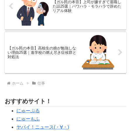
【ガル民の本音】上司が嫌すぎて退職し
た話25選｜パワハラ・モラハラで辞めた
リアル体験
【ガル民の本音】高校生の娘が勉強しな
い理由25選｜進学校の燃え尽き症候群と
対処法
ホーム
仕事
おすすめサイト！
にゅーぷる
にゅーもふ
ヤバイ！ニュース(・∀・)