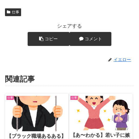
仕事
シェアする
コピー
コメント
イエロー
関連記事
仕事
仕事
【あ〜わかる】若い子に嫉
【ブラック職場あるある】