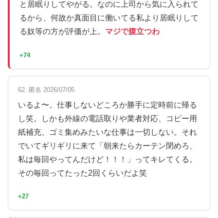
と居眠りしてやがる。なのに上司から気に入られて
るから、何故か真面目に働いてる私より居眠りして
る奴等の方が評価が上。
マジで腹立つわ
+74
62. 匿名 2026/07/05
いるよ〜。仕事しないどころか勝手に定時前に帰る
し笑。しかも外線の電話取りや業者対応、コピー用
紙補充、ゴミ集めみたいな仕事は一切しない。それ
でいてギリギリに来て「朝来たらカーテン閉めろ、
私は毎回やってんだけど！！！」ってキレてくる。
その毎回ってたった2回くらいだよ笑
+27