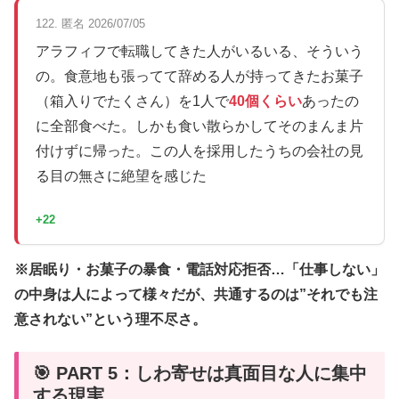
122. 匿名 2026/07/05
アラフィフで転職してきた人がいるいる、そういう
の。食意地も張ってて辞める人が持ってきたお菓子
（箱入りでたくさん）を1人で
40個くらい
あったの
に全部食べた。しかも食い散らかしてそのまんま片
付けずに帰った。この人を採用したうちの会社の見
る目の無さに絶望を感じた
+22
※居眠り・お菓子の暴食・電話対応拒否…「仕事しない」
の中身は人によって様々だが、共通するのは”それでも注
意されない”という理不尽さ。
🎯 PART 5：しわ寄せは真面目な人に集中
する現実