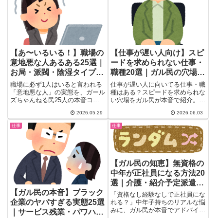
まで、ガル民1400人のリアルな
本音を一気まとめ。
【あ〜いるいる！】職場の
【仕事が遅い人向け】スピ
意地悪な人あるある25選｜
ードを求められない仕事・
お局・派閥・陰湿タイプの
職種20選｜ガル民の穴場体
本音
験談まとめ
職場に必ず1人はいると言われる
仕事が遅い人に向いてる仕事・職
「意地悪な人」の実態を、ガール
種はある？スピードを求められな
ズちゃんねる民25人の本音コメ
い穴場をガル民が本音で紹介。お
ントで大特集。お局タイプ・派閥
寺の留守番・美術館の番人・マン
2026.05.29
2026.06.03
型・一見いい人の豹変まで、陰湿
ション清掃・成果制家事代行など
な職場いじめのあるあるパターン
実体験20選と、仕事が遅くなる
仕事
仕事
を徹底解説。転職しても繰り返す
原因（発達特性・脳の処理速度）
理由と、働く30〜50代女性のた
まで解説。転職の参考に！
めの対処法マインドセットもまと
めました。
【ガル民の知恵】無資格の
中年が正社員になる方法20
選｜介護・紹介予定派遣・
【ガル民の本音】ブラック
パート登用の体験談
「資格なし経験なしで正社員にな
企業のヤバすぎる実態25選
れる？」中年子持ちのリアルな悩
みに、ガル民が本音でアドバイ
｜サービス残業・パワハ
ス。介護職・紹介予定派遣・パー