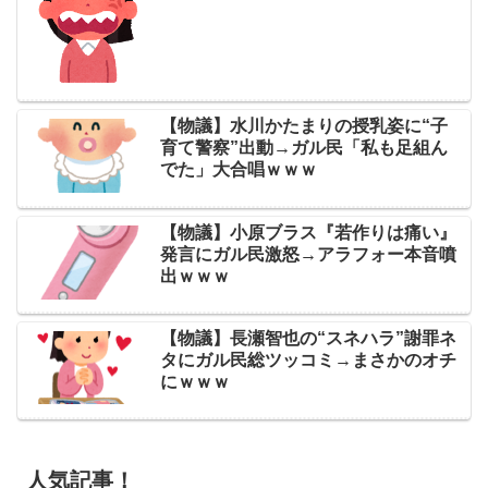
【物議】水川かたまりの授乳姿に“子
育て警察”出動→ガル民「私も足組ん
でた」大合唱ｗｗｗ
【物議】小原ブラス『若作りは痛い』
発言にガル民激怒→アラフォー本音噴
出ｗｗｗ
【物議】長瀬智也の“スネハラ”謝罪ネ
タにガル民総ツッコミ→まさかのオチ
にｗｗｗ
人気記事！