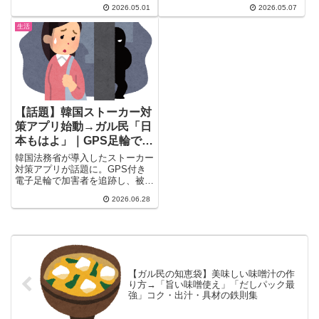
で、331コメントを生み出してし
性なら、誰でも一度はぶつかる...
2026.05.01
2026.05.07
ま...
生活
【話題】韓国ストーカー対
策アプリ始動→ガル民「日
本もはよ」｜GPS足輪で再
犯率が20分の1に
韓国法務省が導入したストーカー
対策アプリが話題に。GPS付き
電子足輪で加害者を追跡し、被害
者のスマホに接近を通知する仕組
2026.06.28
みで、性犯罪再犯率が14.1%から
わずか0.7%に激減。日本導入を
切望するガル民625件の本音をま
とめました。
【ガル民の知恵袋】美味しい味噌汁の作
り方→「旨い味噌使え」「だしパック最
強」コク・出汁・具材の鉄則集