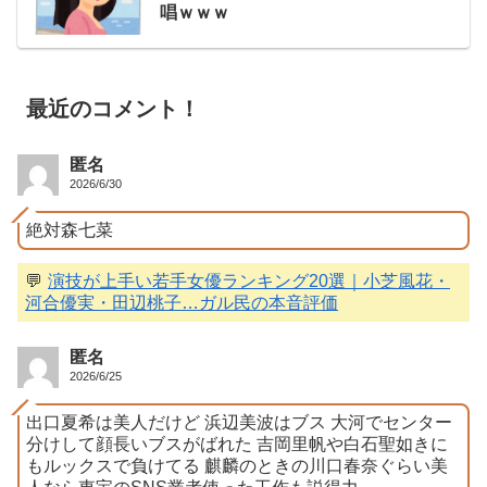
唱ｗｗｗ
最近のコメント！
匿名
2026/6/30
絶対森七菜
💬
演技が上手い若手女優ランキング20選｜小芝風花・
河合優実・田辺桃子…ガル民の本音評価
匿名
2026/6/25
出口夏希は美人だけど 浜辺美波はブス 大河でセンター
分けして顔長いブスがばれた 吉岡里帆や白石聖如きに
もルックスで負けてる 麒麟のときの川口春奈ぐらい美