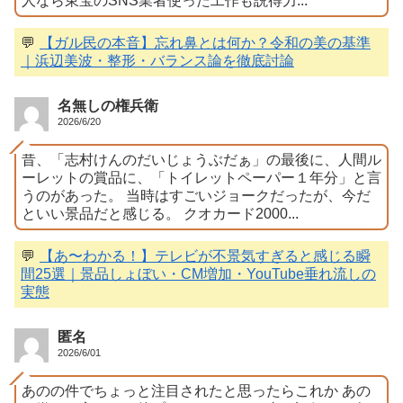
人なら東宝のSNS業者使った工作も説得力...
💬
【ガル民の本音】忘れ鼻とは何か？令和の美の基準
｜浜辺美波・整形・バランス論を徹底討論
名無しの権兵衛
2026/6/20
昔、「志村けんのだいじょうぶだぁ」の最後に、人間ル
ーレットの賞品に、「トイレットペーパー１年分」と言
うのがあった。 当時はすごいジョークだったが、今だ
といい景品だと感じる。 クオカード2000...
💬
【あ〜わかる！】テレビが不景気すぎると感じる瞬
間25選｜景品しょぼい・CM増加・YouTube垂れ流しの
実態
匿名
2026/6/01
あのの件でちょっと注目されたと思ったらこれか あの