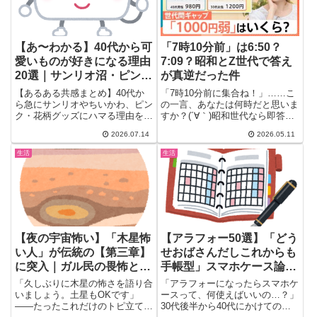
【あ〜わかる】40代から可
「7時10分前」は6:50？
愛いものが好きになる理由
7:09？昭和とZ世代で答え
20選｜サンリオ沼・ピンク
が真逆だった件
愛の本音まとめ
【あるある共感まとめ】40代か
「7時10分前に集合ね！」……こ
ら急にサンリオやちいかわ、ピン
の一言、あなたは何時だと思いま
ク・花柄グッズにハマる理由をガ
すか？(´∀｀)昭和世代なら即答で
ル民がぶっちゃけ。若い頃は興味
きるこの問い、Z世代の答...
2026.07.14
2026.05.11
なかったのに突然目覚めた瞬間、
女性ホルモンとの関係、CHANEL
生活
生活
のピンクバッグを買った話まで、
リアルな本音コメント20選をお
届けします。
【夜の宇宙怖い】「木星怖
【アラフォー50選】「どう
い人」が伝統の【第三章】
せおばさんだしこれからも
に突入｜ガル民の畏怖と知
手帳型」スマホケース論争
識欲が交錯する宇宙トピ厳
でガル民+103票の堂々宣
「久しぶりに木星の怖さを語り合
「アラフォーになったらスマホケ
選30コメ
言ｗｗｗ
いましょう。土星もOKです」
ースって、何使えばいいの…？」
——たったこれだけのトピ立て
30代後半から40代にかけての女