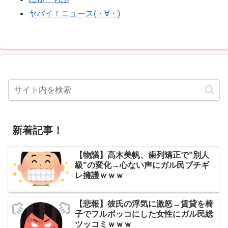
ヤバイ！ニュース(・∀・)
新着記事！
【物議】高木美帆、歯列矯正で”別人
級”の変化→心ない声にガル民ブチギ
レ擁護ｗｗｗ
【悲報】彼氏の浮気に激怒→賃貸を椅
子でフルボッコにした女性にガル民総
ツッコミｗｗｗ