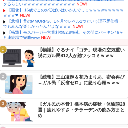
クるらしいｗｗｗｗｗｗｗｗｗｗｗｗｗ
NEW!
K-POPアイドルの約半数が3年後には姿を消す…損益分岐点突破
は4％未満
NEW!
【画像】 16歳でこのお◯ぱいはいかんでしょｗｗｗwｗｗｗｗｗ
ｗｗｗ❤
NEW!
【鹿児島】 突然右折し路面電車と衝突 乗っていた男女3人は車を
放置しダッシュで逃走中
NEW!
【悲報】昔のMMORPG、1ヶ月でレベル1つという理不尽仕様→
でもみんな楽しかったんだよなｗｗｗ
NEW!
KDDI、楽天への回線貸し出し終了へ 都市部で9月末に
NEW!
【衝撃】モスバーガー営業利益52.9%減、その間にバーキン46ヶ
月連続増で完勝www
NEW!
【悲報】キオクシアが深夜に急落、600万円のやけど報告も…ス
レ民は修羅場www
NEW!
【物議】ぐるナイ「ゴチ」現場の空気重い
彼氏が『この車』買おうとして私とケンカになってるんだけどｗ
説にガル民812人が総ツッコミｗｗｗ
Powered by livedoor 相互RSS
ｗｗｗｗｗ
NEW!
【画像】 まま「なんかプール入ってたら学生にめっちゃ見られた
w」
NEW!
【続報】三山凌輝＆花乃まりあ、密会再び
【物議】カズレーザー「任意保険は強制にしろ」→なんG民「そ
れただの金持ち理論」と反論ｗｗｗ
→ガル民「反省ゼロ」に怒り心頭ｗｗｗ
【続報】ホロライブ『ホロドリ』、まさかのセルラン1位に返り
咲き→なんG民「覇権やん」ｗｗｗ
【ガル民の本音】橋本病の症状・体験談28
選｜疲れやすさ・チラーヂンの飲み方まと
め
Powered by livedoor 相互RSS