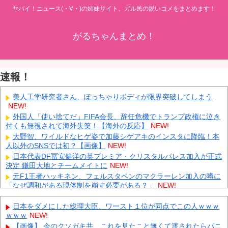
ヤバイ！ニュース(・∀・)の姉妹サイト。ガル民の鋭いコメをまとめます！
がるちゃんまとめ！
速報！
美人工学研究者さん、ぽっちゃりボディが限界突破してしまう
NEW!
外国人「使い捨てだ」FIFA会長、辞任危機でトランプ政権に泣き
付くも無視されて海外失笑！【海外の反応】
NEW!
大野智、ワイルドなヒゲ姿で加藤シゲアキのインスタに降臨！本
人以外のSNSでは初？【画像】
NEW!
日本代表DF冨安健洋の英プレミア・クリスタルパレス加入が正式
決定 鎌田大地とチームメイトに
NEW!
元F1王者ハッキネン、フェルスタペンのマクラーレン加入の噂に
「なぜ調和がある現体制を崩す必要がある？」
NEW!
中国人のリウさん、新エネ車で国境越えたら遠隔操作で30時間ロ
ックされる！
NEW!
日本をダメにした総理大臣、ワースト１位が同点でこの人ｗｗｗ
ｗｗｗ
NEW!
【平和宣言を非難】 ロシア外務省報道官「広島市長は『偽りの呪
文』繰り返している」
NEW!
【画像】 今のクソガキ共、これを見たこと無くて渡されたらパニ