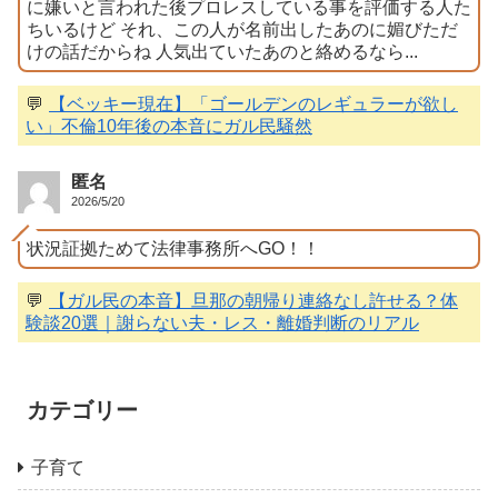
に嫌いと言われた後プロレスしている事を評価する人た
ちいるけど それ、この人が名前出したあのに媚びただ
けの話だからね 人気出ていたあのと絡めるなら...
💬
【ベッキー現在】「ゴールデンのレギュラーが欲し
い」不倫10年後の本音にガル民騒然
匿名
2026/5/20
状況証拠ためて法律事務所へGO！！
💬
【ガル民の本音】旦那の朝帰り連絡なし許せる？体
験談20選｜謝らない夫・レス・離婚判断のリアル
カテゴリー
子育て