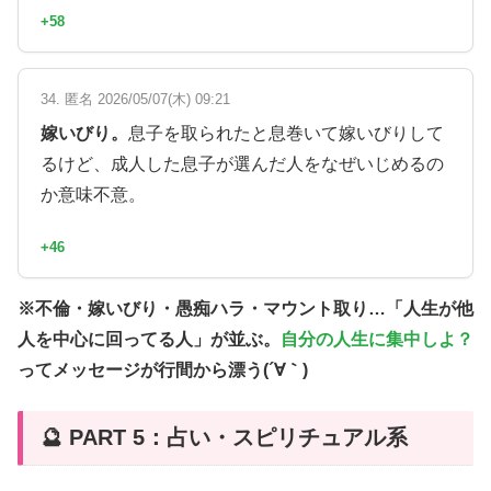
+58
34. 匿名 2026/05/07(木) 09:21
嫁いびり。
息子を取られたと息巻いて嫁いびりして
るけど、成人した息子が選んだ人をなぜいじめるの
か意味不意。
+46
※不倫・嫁いびり・愚痴ハラ・マウント取り…「人生が他
人を中心に回ってる人」が並ぶ。
自分の人生に集中しよ？
ってメッセージが行間から漂う(´∀｀)
🔮 PART 5：占い・スピリチュアル系