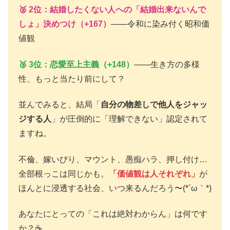
🥈 2位：結婚したくない人への「結婚出来ないんで
しょ」決めつけ（+167）
――令和に染み付く昭和価
値観
🥉 3位：恋愛至上主義（+148）
――生き方の多様
性、もっと当たり前にして？
並んでみると、結局「
自分の物差しで他人をジャッ
ジする人
」が圧倒的に「理解できない」認定されて
ますね。
不倫、嫁いびり、マウント、愚痴ハラ、押し付け…
全部根っこは同じかも。
「価値観は人それぞれ」
が
ほんとに浸透する社会、いつ来るんだろう〜(*´ω｀*)
あなたにとっての「これは絶対わからん」は何です
か？☕