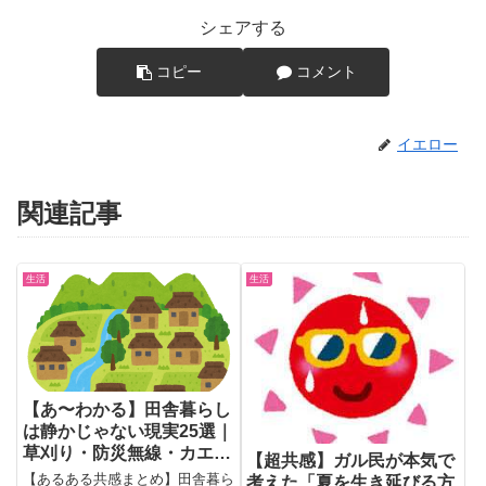
シェアする
コピー
コメント
イエロー
関連記事
生活
生活
【あ〜わかる】田舎暮らし
は静かじゃない現実25選｜
草刈り・防災無線・カエル
【超共感】ガル民が本気で
の大合唱に移住者絶句
【あるある共感まとめ】田舎暮ら
考えた「夏を生き延びる方