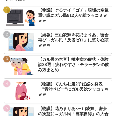
【物議】ぐるナイ「ゴチ」現場の空気
重い説にガル民812人が総ツッコミｗ
ｗｗ
【続報】三山凌輝＆花乃まりあ、密会
再び→ガル民「反省ゼロ」に怒り心頭
ｗｗｗ
【ガル民の本音】橋本病の症状・体験
談28選｜疲れやすさ・チラーヂンの飲
み方まとめ
【物議】てんちむ第2子妊娠を発表
→"青汁ベビー"にガル民総ツッコミｗ
ｗｗ
【物議】花乃まりあ×三山凌輝、密会
の実態に→ガル民「自業自得」の大合