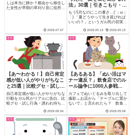
しは本当に静か？都会から移住し
法」30選｜引きこもり・ヤ
た女性が早朝の草刈り音に役所へ
ケーヌ・暑熱順化…全部ア
もう5月なのにこの暑さ…(´；ω；
クレームし地元住民から総ツッコ
リ
｀) 「夏どうやって生き延びれば
ミを受けた話から、防災無線・カ
いいの？」というガル民の切実な
エルの大合唱・除雪車まで、移住
叫びに、300件超のリア...
前に知っておきたいリアルな騒音
2026.07.07
2026.05.13
2026.05.15
事情をガル民の本音でまとめて紹
介します。
生活
生活
【あ〜わかる！】自己肯定
【あるある】「ぬい活はマ
感が低い人がやりがちなこ
ナー違反？」飲食店でのル
と25選｜比較グセ・試し行
ール論争に1000人参戦→
為・誘われ待ちに要注意
ガル民の総意が真っ当すぎ
自己肯定感が低い人がやりがちな
カフェでぬいぐるみを取り出して
た
行動をガル民がリアルに告白。比
撮影→お店から「テーブルに置か
較グセ・試し行為・誘われ待ち・
ないで」と言われたら？ 飲食店
人間関係リセット・ブラック職場
がSNSに注意喚起を投稿したと...
2026.06.04
2026.05.09
への自ら飛び込みなど、思わず
「私だ…」と頷く25選をまとめ
生活
生活
ました。当てはまったら自己肯定
感チェックのきっかけに。