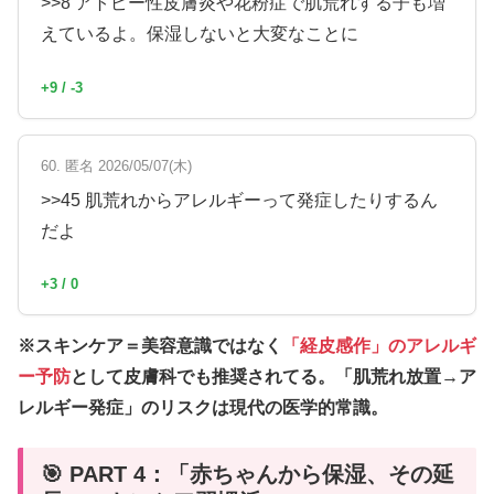
>>8 アトピー性皮膚炎や花粉症で肌荒れする子も増
えているよ。保湿しないと大変なことに
+9 / -3
60. 匿名 2026/05/07(木)
>>45 肌荒れからアレルギーって発症したりするん
だよ
+3 / 0
※スキンケア＝美容意識ではなく
「経皮感作」のアレルギ
ー予防
として皮膚科でも推奨されてる。「肌荒れ放置→ア
レルギー発症」のリスクは現代の医学的常識。
🎯 PART 4：「赤ちゃんから保湿、その延