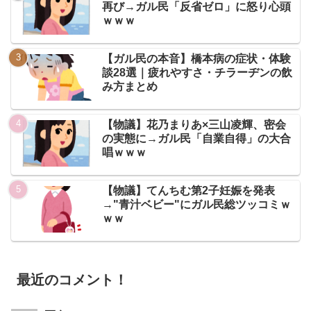
再び→ガル民「反省ゼロ」に怒り心頭
ｗｗｗ
【ガル民の本音】橋本病の症状・体験
談28選｜疲れやすさ・チラーヂンの飲
み方まとめ
【物議】花乃まりあ×三山凌輝、密会
の実態に→ガル民「自業自得」の大合
唱ｗｗｗ
【物議】てんちむ第2子妊娠を発表
→"青汁ベビー"にガル民総ツッコミｗ
ｗｗ
最近のコメント！