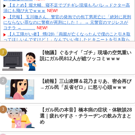
られるぞ』
NEW!
【まとめ】堀大輔、寝不足でブチギレ現場もろバレ→ドクター高
須にも飛び火でｗｗｗ
NEW!
【為替相場】 ドル円は1ドル158円台半ば 介入警戒をしつつ円売
りが続行
NEW!
【悲報】 玉川徹さん、警官の発泡での包丁男死亡に「絶対に死刑
にならない罪なのに警察が死刑にした！」 → 元警官のマジレスが
ヨーロッパが中国製メガソーラーを締め出しｗｗｗ
NEW!
コチラ → ………
NEW!
【人工障がい者】 甥(28)「両親が亡くなったんで僕のこと引き取
ってほしいんですけど！」なんでいい年したヒキニートを引き取ら
なきゃいけないんだ...
NEW!
【画像】 Netflix版『リボンの騎士』、とんでもない事になるｗｗ
【物議】ぐるナイ「ゴチ」現場の空気重い
Powered by livedoor 相互RSS
ｗｗｗ
NEW!
説にガル民812人が総ツッコミｗｗｗ
【悲報】ベストクレカ選手権開催→VIPPER「JCBは情弱」大合戦
の末にまさかの結論ｗｗｗ
NEW!
【まとめ】剣道だと激弱なのに真剣なら最強の薬丸自顕流→達人
がVIP民の質問に本気回答ｗｗｗ
NEW!
【続報】三山凌輝＆花乃まりあ、密会再び
【放送事故】 昔のドラマのレ◯プシーン、今見るとアウトすぎ
→ガル民「反省ゼロ」に怒り心頭ｗｗｗ
る・・・
NEW!
【悲報】NGT48板民、新曲発表の日に他店ケンカ祭り→「今日は
大事な日だろ」ｗ
NEW!
【ガル民の本音】橋本病の症状・体験談28
選｜疲れやすさ・チラーヂンの飲み方まと
め