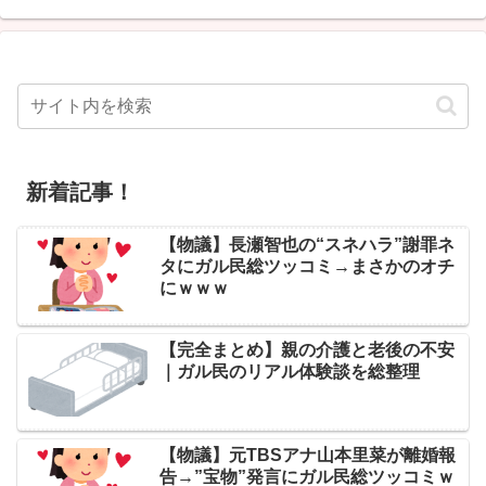
新着記事！
【物議】長瀬智也の“スネハラ”謝罪ネ
タにガル民総ツッコミ→まさかのオチ
にｗｗｗ
【完全まとめ】親の介護と老後の不安
｜ガル民のリアル体験談を総整理
【物議】元TBSアナ山本里菜が離婚報
告→”宝物”発言にガル民総ツッコミｗ