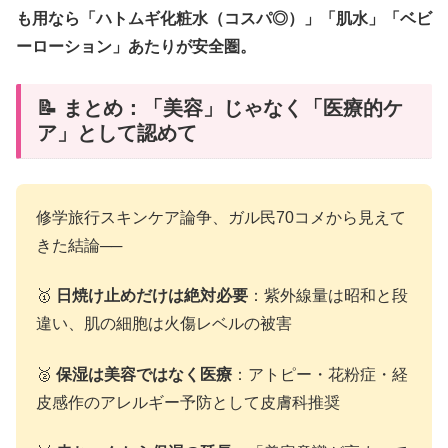
も用なら「ハトムギ化粧水（コスパ◎）」「肌水」「ベビ
ーローション」あたりが安全圏。
📝 まとめ：「美容」じゃなく「医療的ケ
ア」として認めて
修学旅行スキンケア論争、ガル民70コメから見えて
きた結論──
🥇
日焼け止めだけは絶対必要
：紫外線量は昭和と段
違い、肌の細胞は火傷レベルの被害
🥈
保湿は美容ではなく医療
：アトピー・花粉症・経
皮感作のアレルギー予防として皮膚科推奨