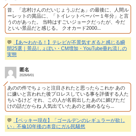
昔、「志村けんのだいじょうぶだぁ」の最後に、人間ル
ーレットの賞品に、「トイレットペーパー１年分」と言
うのがあった。 当時はすごいジョークだったが、今だ
といい景品だと感じる。 クオカード2000...
💬
【あ〜わかる！】テレビが不景気すぎると感じる瞬
間25選｜景品しょぼい・CM増加・YouTube垂れ流しの
実態
匿名
2026/6/01
あのの件でちょっと注目されたと思ったらこれか あの
に嫌いと言われた後プロレスしている事を評価する人た
ちいるけど それ、この人が名前出したあのに媚びただ
けの話だからね 人気出ていたあのと絡めるなら...
💬
【ベッキー現在】「ゴールデンのレギュラーが欲し
い」不倫10年後の本音にガル民騒然