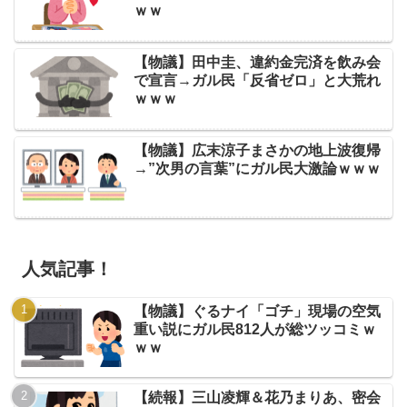
ｗｗ
【物議】田中圭、違約金完済を飲み会
で宣言→ガル民「反省ゼロ」と大荒れ
ｗｗｗ
【物議】広末涼子まさかの地上波復帰
→”次男の言葉”にガル民大激論ｗｗｗ
人気記事！
【物議】ぐるナイ「ゴチ」現場の空気
重い説にガル民812人が総ツッコミｗ
ｗｗ
【続報】三山凌輝＆花乃まりあ、密会