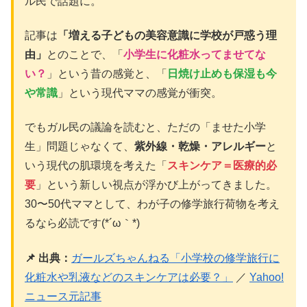
ル民で話題に。
記事は
「増える子どもの美容意識に学校が戸惑う理
由」
とのことで、「
小学生に化粧水ってませてな
い？
」という昔の感覚と、「
日焼け止めも保湿も今
や常識
」という現代ママの感覚が衝突。
でもガル民の議論を読むと、ただの「ませた小学
生」問題じゃなくて、
紫外線・乾燥・アレルギー
と
いう現代の肌環境を考えた「
スキンケア＝医療的必
要
」という新しい視点が浮かび上がってきました。
30〜50代ママとして、わが子の修学旅行荷物を考え
るなら必読です(*´ω｀*)
📌 出典：
ガールズちゃんねる「小学校の修学旅行に
化粧水や乳液などのスキンケアは必要？」
／
Yahoo!
ニュース元記事