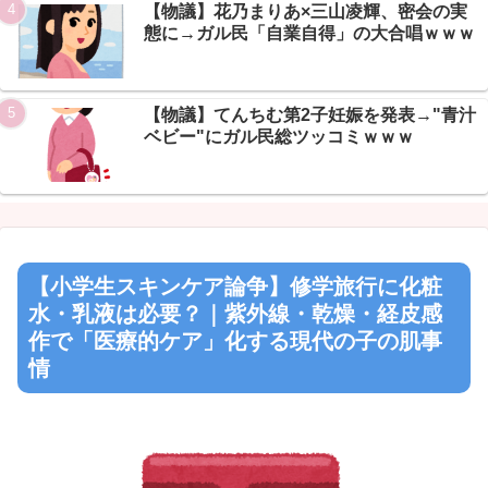
Powered by livedoor 相互RSS
【物議】花乃まりあ×三山凌輝、密会の実
態に→ガル民「自業自得」の大合唱ｗｗｗ
【物議】てんちむ第2子妊娠を発表→"青汁
ベビー"にガル民総ツッコミｗｗｗ
【小学生スキンケア論争】修学旅行に化粧
水・乳液は必要？｜紫外線・乾燥・経皮感
作で「医療的ケア」化する現代の子の肌事
情