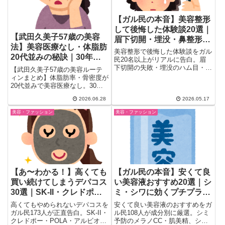
【ガル民の本音】美容整形
して後悔した体験談20選｜
【武田久美子57歳の美容
眉下切開・埋没・鼻整形の
法】美容医療なし・体脂肪
失敗リスクをリアルに告白
美容整形で後悔した体験談をガル
20代並みの秘訣｜30年続
民20名以上がリアルに告白。眉
ける朝ルーティンとバレエ
下切開の失敗・埋没のハム目・鼻
【武田久美子57歳の美容ルーテ
プロテのズレ・糸リフトの無駄遣
週3
ィンまとめ】体脂肪率・骨密度が
いまで。手術前に知っておきたい
20代並みで美容医療なし。30年
失敗リスクと選ぶべきクリニック
間毎朝続けるアンプル・納豆朝
2026.06.28
2026.05.17
の見極め方を徹底まとめ。
食・バレエ週3の秘訣をガル民
475人が語る。真似できること・
美容・ファッション
美容・ファッション
できないことのリアルな本音も。
【あ〜わかる！】高くても
【ガル民の本音】安くて良
買い続けてしまうデパコス
い美容液おすすめ20選｜シ
30選｜SK-II・クレドポ
ミ・シワに効くプチプラを
ー・POLAをやめられない
厳選
高くてもやめられないデパコスを
安くて良い美容液のおすすめをガ
本音
ガル民173人が正直告白。SK-II・
ル民108人が成分別に厳選。シミ
クレドポー・POLA・アルビオ
予防のメラノCC・肌美精、シワ