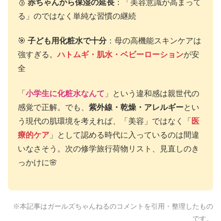
🥉
赤ちゃんから保湿の延長
：「美容意識が高まって
る」のではなく単純な習慣の継続
🎯
子ども用化粧水で十分
：母の高機能スキンケアは
強すぎる。
ハトムギ・肌水・ベビーローション
が安
全
「
小学生に化粧水なんて
」という違和感は親世代の
感覚で正解。でも、
紫外線・乾燥・アレルギー
とい
う現代の肌環境を考えれば、「美容」ではなく「
医
療的ケア
」として認める時代に入っているのは間違
いなさそう。次の修学旅行荷物リスト、見直しのき
っかけに🌸
※本記事はガールズちゃんねるのコメントを引用・整理したもの
です。