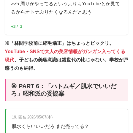
>>5 周りがやってるというよりもYouTubeとか見て
るからオトナぶりたくなるんだと思う
+3 / -3
※「林間学校前に縮毛矯正」はちょっとビックリ。
YouTube・SNSで大人の美容情報がガンガン入ってくる
現代
、子どもの美容意識は親世代の比じゃない。学校が戸
惑うのも納得。
🎯 PART 6：「ハトムギ／肌水でいいだ
ろ」昭和派の妥協案
19. 匿名 2026/05/07(木)
肌水くらいいいだろ まだ売ってる？