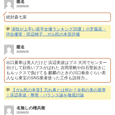
匿名
2026/6/30
絶対森七菜
💬
演技が上手い若手女優ランキング20選｜小芝風花・
河合優実・田辺桃子…ガル民の本音評価
匿名
2026/6/25
出口夏希は美人だけど 浜辺美波はブス 大河でセンター
分けして顔長いブスがばれた 吉岡里帆や白石聖如きに
もルックスで負けてる 麒麟のときの川口春奈ぐらい美
人なら東宝のSNS業者使った工作も説得力...
💬
【ガル民の本音】忘れ鼻とは何か？令和の美の基準
｜浜辺美波・整形・バランス論を徹底討論
名無しの権兵衛
2026/6/20