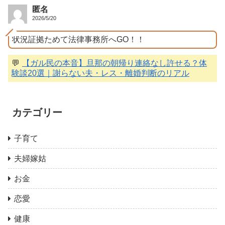
匿名
2026/5/20
状況証拠ためて法律事務所へGO！！
💬
【ガル民の本音】旦那の朝帰り連絡なし許せる？体
験談20選｜謝らない夫・レス・離婚判断のリアル
カテゴリー
子育て
夫婦嫁姑
お金
恋愛
健康