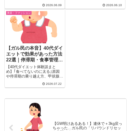
ン・アルティミューンなど、本当
改善のレチノール系（無印・エリ
2026.06.09
2026.06.10
にリピートしているスキンケア・
クシール）、今バズり中のちふれ
ファンデ・美容液を30品厳選。
トラネキサム酸2%まで、プチプ
美容・ファッション
「やめたいけどやめられない」本
ラ美容液のリアルな口コミを一気
音とその理由まとめ。
にまとめ。韓国コスメや敏感肌向
けの選び方も紹介。
【ガル民の本音】40代ダイ
エットで効果があった方法
22選｜停滞期・食事管理・
運動のリアル体験談
【40代ダイエット体験談まと
め】｢食べてないのに太る｣原因
や停滞期の乗り越え方、甲状腺・
子宮筋腫など病気のサインまで。
2026.07.22
ガル民402人のリアルな本音を厳
選し、食事管理アプリ・筋トレ・
GLP-1薬(マンジャロ)の効果とリ
スクを徹底解説します。実体験ベ
ースで紹介します。
【GW明けあるある！】連休で＋3kg戻っ
ちゃった…ガル民の「リバウンドリセッ