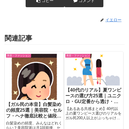
コピー
コメント
イエロー
関連記事
美容・ファッション
美容・ファッション
【40代のリアル】夏ワンピ
ースの選び方25選｜ユニク
ロ・GU定番から透け・汗
【ガル民の本音】白髪染め
染み対策まで
【あるある共感まとめ】40代以
の頻度25選｜美容院・セル
上の夏ワンピース選びのリアルを
フ・ヘナ徹底比較と値段の
ガル民200人以上がぶっちゃけ。
リアル
ユニクロ・GU・組曲・ハニーズ
白髪染めの頻度、みんなはどれく
など人気ブランドの当たり商品か
らい？美容院派は月1回前後、セ