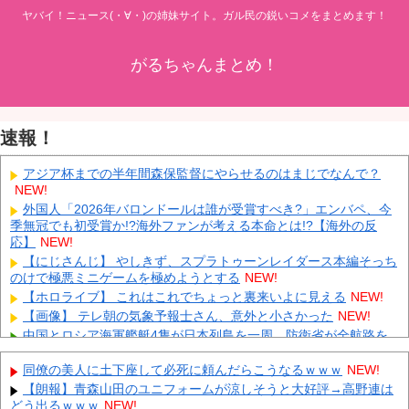
ヤバイ！ニュース(・∀・)の姉妹サイト。ガル民の鋭いコメをまとめます！
がるちゃんまとめ！
速報！
アジア杯までの半年間森保監督にやらせるのはまじでなんで？
NEW!
外国人「2026年バロンドールは誰が受賞すべき?」エンバペ、今
季無冠でも初受賞か!?海外ファンが考える本命とは!?【海外の反
応】
NEW!
【にじさんじ】 やしきず、スプラトゥーンレイダース本編そっち
のけで極悪ミニゲームを極めようとする
NEW!
【ホロライブ】 これはこれでちょっと裏来いよに見える
NEW!
【画像】 テレ朝の気象予報士さん、意外と小さかった
NEW!
中国とロシア海軍艦艇4隻が日本列島を一周…防衛省が全航路を
公開！
NEW!
同僚の美人に土下座して必死に頼んだらこうなるｗｗｗ
NEW!
「あきれてモノが言えない」「国を維持できるの？」外国人の永
住許可要件の厳格化で在日中国人の本音は？
NEW!
【朗報】青森山田のユニフォームが涼しそうと大好評→高野連は
どう出るｗｗｗ
NEW!
【速報】 中露の武装軍艦4隻が日本一周『いつでも国家沈没させ