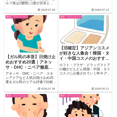
ら、妊婦体型・部屋着見え・汗染
ルフ派は2週間に1度が目安とい
みを防ぐコツまで、40代女性の
う声も。ヘナやカラートリートメ
2026.07.29
2026.07.13
リアルな声を一気にチェック。
ントとの使い分け、リタッチの値
段相場、明るさで失敗した体験談
美容・ファッション
美容・ファッション
まで、ガル民30人以上のリアル
な声を一気にまとめました。自分
に合った頻度選びの参考に。
【沼確定】アジアンコスメ
が好きな人集合！韓国・タ
【ガル民の本音】日焼け止
イ・中国コスメのおすすめ
めおすすめ20選｜アネッ
を語り合うガルちゃん民の
ロフト・プラザ・ドラッグストア
サ・DHC・ニベア徹底比
本音まとめ
の棚がどんどん韓国・中国・タイ
較【2026夏の口コミ】
コスメに占拠されていく昨今 (*
アネッサ・DHC・ニベア・スキ
´ω｀*)「パッケージが可愛...
ンアクアなど人気日焼け止め20
選をガル民のリアル評価で比較。
焼ける／焼けないの本音、敏感肌
2026.07.28
2026.05.12
が注意すべき肌荒れの実例、手が
汚れないスティックタイプが選ば
美容・ファッション
美容・ファッション
れる理由まで、2026年夏の最新
口コミを体験談ベースでまとめま
した。