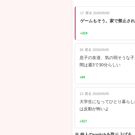
いるいるい
リしてて胸
ない辛さが
+194
76. 匿名 2026/
自然派ガキ
に持たせて
ロ溢れてア
から捨てて
んでるのバ
+124