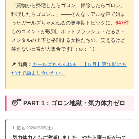
「買物から帰宅したらゴロン、掃除したらゴロン、
料理したらゴロン…」——そんなリアルな声で始ま
ったガールズちゃんねるの更年期トピックに、
647件
ものコメントが殺到。ホットフラッシュ・だるさ・
メンタルの上下と格闘する女性たちの、笑えるけど
笑えない日常が大集合です(´；ω；｀)
📌 出典：
ガールズちゃんねる「【５月】更年期の方
だけで励まし合いたい」
😴 PART 1：ゴロン地獄・気力体力ゼロ
1. 匿名 2026/05/09(土)
気力体力ともに激減しました。やたら寝っ転がって