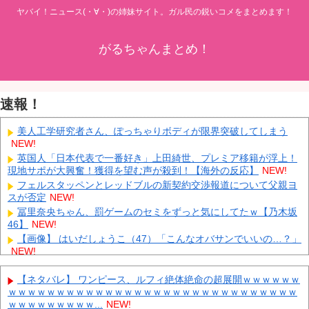
ヤバイ！ニュース(・∀・)の姉妹サイト。ガル民の鋭いコメをまとめます！
がるちゃんまとめ！
速報！
美人工学研究者さん、ぽっちゃりボディが限界突破してしまう
NEW!
英国人「日本代表で一番好き」上田綺世、プレミア移籍が浮上！
現地サポが大興奮！獲得を望む声が殺到！【海外の反応】
NEW!
フェルスタッペンとレッドブルの新契約交渉報道について父親ヨ
スが否定
NEW!
冨里奈央ちゃん、罰ゲームのセミをずっと気にしてたｗ【乃木坂
46】
NEW!
【画像】 はいだしょうこ（47）「こんなオバサンでいいの…？」
NEW!
ダイソーの220円のUSBケーブルが3ヶ月でダメになったんやが
NEW!
【ネタバレ】 ワンピース、ルフィ絶体絶命の超展開ｗｗｗｗｗｗ
ｗｗｗｗｗｗｗｗｗｗｗｗｗｗｗｗｗｗｗｗｗｗｗｗｗｗｗｗｗｗ
中国「大洪水！」三峡ダム「大雨で増水（台風直撃前」中国ダム
ｗｗｗｗｗｗｗｗｗ...
NEW!
「緊急放流！」中国鉄道「列車が走行中に流される」中国避難所