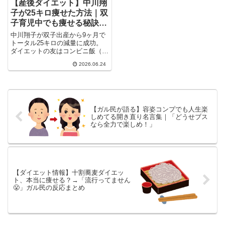
【産後ダイエット】中川翔
子が25キロ痩せた方法｜双
子育児中でも痩せる秘訣に
ガル民が反応
中川翔子が双子出産から9ヶ月で
トータル25キロの減量に成功。
ダイエットの友はコンビニ飯（セ
ブン「豆腐枝豆バー」・ローソン
2026.06.24
「スイカスティック」）。育児中
でも痩せられる秘訣にガル民がざ
わつく。産後ダイエットに悩む方
必見のまとめ。
【ガル民が語る】容姿コンプでも人生楽
しめてる開き直り名言集｜「どうせブス
なら全力で楽しめ！」
【ダイエット情報】十割蕎麦ダイエッ
ト、本当に痩せる？→「流行ってません
😤」ガル民の反応まとめ