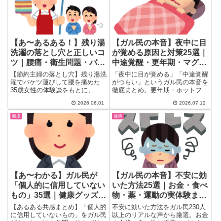
【あ〜あるある！】残り湯
【ガル民の本音】夜中に目
洗濯の落とし穴と正しいコ
が覚める原因と対策25選｜
ツ｜腰痛・衛生問題・バス
中途覚醒・更年期・マグネ
ポンプ活用法をガル民25人
シウムまで徹底まとめ
【節約主婦の落とし穴】残り湯洗
「夜中に目が覚める」「中途覚醒
が本音まとめ
濯でバケツ運びして腰を痛めた
がつらい」というガル民の本音を
35歳女性の体験談をもとに、バ
徹底まとめ。更年期・ホットフラ
スポンプの使い方・衛生問題・月
ッシュとの関係、マグネシウムや
2026.06.01
2026.07.12
540円の節約効果・エアコン節約
漢方薬などの対策、スマホ習慣が
との比較まで、ガル民20人のリ
招く悪循環まで、40代・50代女
健康
健康
アルな本音を一気にまとめ。
性のリアルな体験談から原因と改
30〜50代主婦必見。
善のヒントをたっぷり紹介しま
す。
【あ〜わかる】ガル民が
【ガル民の本音】不安に効
「個人的に信用していない
いた方法25選｜お金・食べ
もの」35選｜健康グッズ・
物・薬・運動の実体験まと
メディア・あの言葉まで本
め
【あるある共感まとめ】「個人的
不安に効いた方法をガル民230人
音炸裂
に信用していないもの」をガル民
以上のリアルな声から厳選。お金