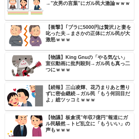
→”次男の言葉”にガル民大激論ｗｗｗ
【衝撃】｢ブラに5000円は贅沢｣と妻を
叱った夫→まさかの正体にガル民が大
激怒ｗｗｗ
【物議】King Gnuの「やる気ない」
宣伝動画に批判殺到→ガル民も真っ二
つにｗｗｗ
【続報】三山凌輝、花乃まりあと懲り
ずに密会継続→ガル民「もう何回目だ
よ」総ツッコミｗｗｗ
【物議】板倉滉”年収7億円”報道にガ
ル民騒然→トピ乱立に「もういい」の
声もｗｗｗ