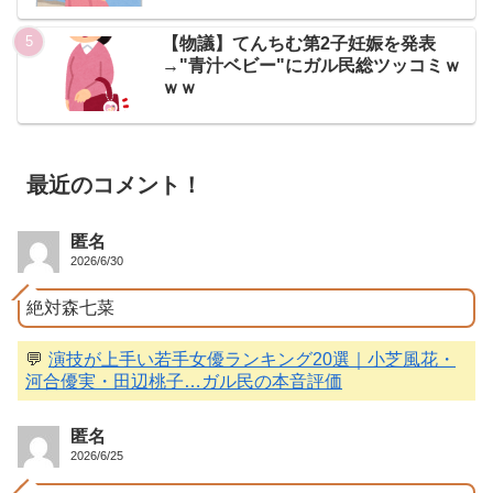
【物議】てんちむ第2子妊娠を発表
→"青汁ベビー"にガル民総ツッコミｗ
ｗｗ
最近のコメント！
匿名
2026/6/30
絶対森七菜
💬
演技が上手い若手女優ランキング20選｜小芝風花・
河合優実・田辺桃子…ガル民の本音評価
匿名
2026/6/25