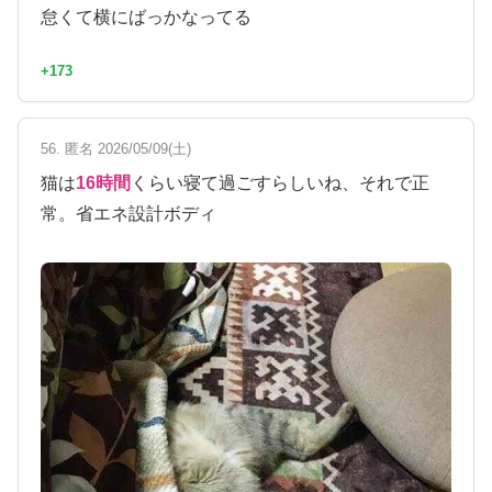
怠くて横にばっかなってる
+173
56. 匿名 2026/05/09(土)
猫は
16時間
くらい寝て過ごすらしいね、それで正
常。省エネ設計ボディ