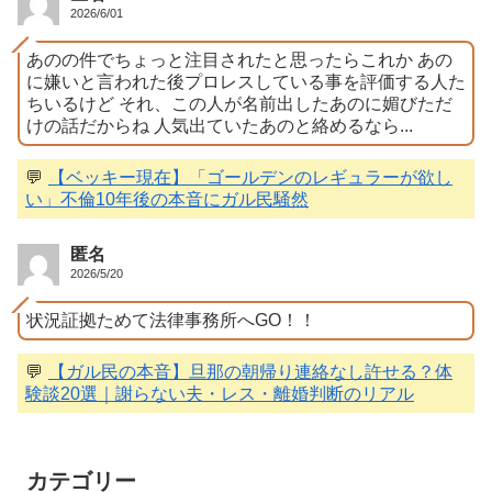
2026/6/01
あのの件でちょっと注目されたと思ったらこれか あの
に嫌いと言われた後プロレスしている事を評価する人た
ちいるけど それ、この人が名前出したあのに媚びただ
けの話だからね 人気出ていたあのと絡めるなら...
💬
【ベッキー現在】「ゴールデンのレギュラーが欲し
い」不倫10年後の本音にガル民騒然
匿名
2026/5/20
状況証拠ためて法律事務所へGO！！
💬
【ガル民の本音】旦那の朝帰り連絡なし許せる？体
験談20選｜謝らない夫・レス・離婚判断のリアル
カテゴリー