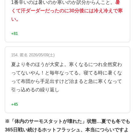
1番辛いのは暑いのか寒いのか訳分からんこと。
暑
くて汗ダーダーだったのに30分後には冷え冷えで寒
い。
+81
154. 匿名 2026/05/09(土)
夏より冬のほうが大変よ。寒くなるにつれ全然変わ
ってないやん！と毎年なってる。寝てる時に暑くな
って布団から手足出すけど治まると急に寒くなって
引っ込めるの繰り返し
+45
※「体内のサーモスタットが壊れた」状態…夏でも冬でも
365日戦い続けるホットフラッシュ、本当につらいですよ