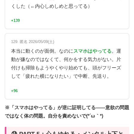
くした（←内心しめしめと思ってる）
+139
129. 匿名 2026/05/09(土)
本当に動くのが面倒。なのに
スマホはやってる
。運
動が嫌なのではなくて、何かをする気力がない。片
付けも掃除もようやくやり始めても、頭がフリーズ
して「疲れた横になりたい」で中断、先送り。
+96
※「スマホはやってる」が逆に証明してる——意欲の問題
ではなく体の問題。自分を責めないで(*´ω｀*)
😰 PART 5：心もゆれる・メンタル上下と