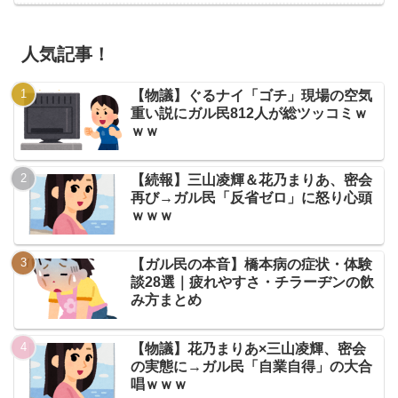
人気記事！
【物議】ぐるナイ「ゴチ」現場の空気
重い説にガル民812人が総ツッコミｗ
ｗｗ
【続報】三山凌輝＆花乃まりあ、密会
再び→ガル民「反省ゼロ」に怒り心頭
ｗｗｗ
【ガル民の本音】橋本病の症状・体験
談28選｜疲れやすさ・チラーヂンの飲
み方まとめ
【物議】花乃まりあ×三山凌輝、密会
の実態に→ガル民「自業自得」の大合
唱ｗｗｗ