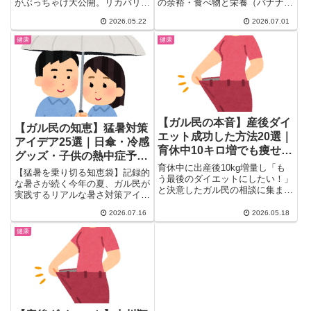
がぶっちゃけ大公開。リカバリー
の余裕・食べ物と栄養（バナナ・
ウェア・テレビのニュース・「絶
鉄分・GABA）・抗不安薬や頓服
2026.05.22
2026.07.01
対誰にも言わないから」など、健
薬・運動・猫や音楽・書き出すノ
康グッズからメディア・日常フレ
ート術・眠れない夜の対策まで、
健康
健康
ーズまで幅広く、30〜50代女性
検索しても出てこない実体験ベー
が深く頷く本音コメント35選を
スの対処法を7つの切り口で徹底
まとめました。
まとめました。
【ガル民の本音】産後ダイ
【ガル民の知恵】猛暑対策
エット成功した方法20選｜
アイデア25選｜日傘・冷感
育休中10キロ増でも痩せた
グッズ・子供の熱中症予防
食事と運動
育休中に出産後10kg増量し「も
まとめ
【猛暑を乗り切る知恵袋】記録的
う最後のダイエットにしたい！」
な暑さが続く今年の夏、ガル民が
と決意したガル民の相談に集まっ
実践するリアルな暑さ対策アイデ
た成功体験を厳選。カロリー計算
アをまとめました。日傘の選び
アプリ・ウォーキング・筋トレな
2026.07.16
2026.05.18
方、冷感グッズの効果的な使い
ど続けられる方法が集結。「ダイ
方、子供の熱中症予防、街づくり
健康
エットは一生続けるもの」という
への願いまで、今日から試せる工
本音も。
夫が満載。実体験ベースの声をチ
ェックしてみて。