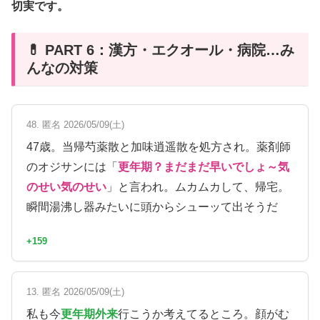
切実です。
💊 PART 6：漢方・エクオール・病院…み
んなの対策
48. 匿名 2026/05/09(土)
47歳。当帰芍薬散と加味逍遥散を処方され。薬剤師
のオジサンには「
更年期？まだまだ早いでしょ～気
のせい気のせい
」と言われ。ムカムカして、帰宅。
瞬間湯沸し器みたいに頭からシューッて出そうだ
+159
13. 匿名 2026/05/09(土)
私も今
更年期外来
行こうか考えてるところ。顔がむ