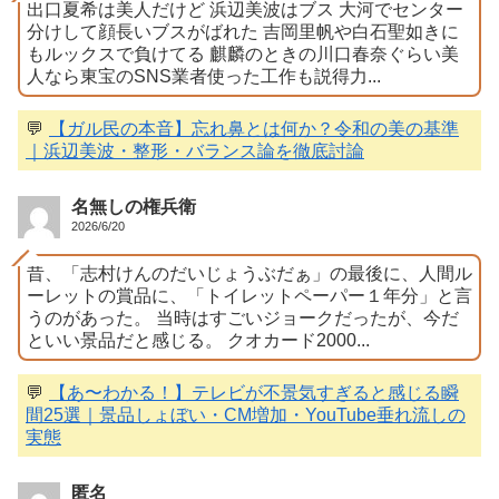
出口夏希は美人だけど 浜辺美波はブス 大河でセンター
分けして顔長いブスがばれた 吉岡里帆や白石聖如きに
もルックスで負けてる 麒麟のときの川口春奈ぐらい美
人なら東宝のSNS業者使った工作も説得力...
💬
【ガル民の本音】忘れ鼻とは何か？令和の美の基準
｜浜辺美波・整形・バランス論を徹底討論
名無しの権兵衛
2026/6/20
昔、「志村けんのだいじょうぶだぁ」の最後に、人間ル
ーレットの賞品に、「トイレットペーパー１年分」と言
うのがあった。 当時はすごいジョークだったが、今だ
といい景品だと感じる。 クオカード2000...
💬
【あ〜わかる！】テレビが不景気すぎると感じる瞬
間25選｜景品しょぼい・CM増加・YouTube垂れ流しの
実態
匿名