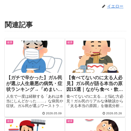
イエロー
関連記事
健康
健康
【ガチで辛かった】ガル民
【食べてないのに太る人必
が選ぶ人生最悪の病気・症
見】ガル民が語る本当の原
状ランキング→「めまい」
因15選｜ながら食べ・飲み
「つわり」「尿管結石」
物カロリー・間食のノーカ
人生で一度は経験する「あれは本
食べてないのに太る…と悩む方必
ン問題
当にしんどかった……」な病気や
見！ガル民のリアルな体験談から
症状。ガル民が選ぶワーストラン
「太る本当の原因」を徹底分析。
キングは、ガッツリ病名より
ながら食べ・甘い飲み物カロリ
2026.05.09
2026.05.26
「日...
ー・間食ノーカン理論・飢餓スイ
ッチまで15パターンを紹介。甘
健康
健康
いラテをやめただけで4ヶ月4キ
ロ減の成功体験も掲載。