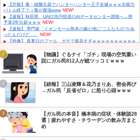
「支援物資は有料です」謎の勢力「え」→
NEW!
【悲報】毒・細菌兵器でハンターハンター王子全滅ｗｗｗ念能力
バトル終了？→毒が最強www
NEW!
韓国人の対日好感度が過去最高に、「ノージャパン」は終わっ
た？＝ネット「中国より100倍いい」
NEW!
【速報】秋田県、UAE2兆円投資のAIデータセンター誘致へ→県
予算3年分超ｗｗｗ
NEW!
【速報】 毎日新聞のベテラン記者を逮捕 包丁で夫を脅した容疑
NEW!
【速報】 専門家「イオンモール熊本の爆心地に”こんなもの”があ
ったんだけど…」
NEW!
中国人のリウさん、新エネ車で国境越えたら遠隔操作で30時間ロ
ックされる！
NEW!
【画像】 真夏日のプール、ガチで最高すぎｗｗｗｗｗｗｗｗｗｗ
NEW!
内田梨瑚受刑者「社会に戻りたいです」
NEW!
【物議】ぐるナイ「ゴチ」現場の空気重い
【悲報】免許取り立て大学生、AT限定煽るも→40万かけてペーパ
説にガル民812人が総ツッコミｗｗｗ
ードライバーだったｗｗｗ
NEW!
【保存版】657レスの絵晒しスレ、イッチが全部を全力で褒めた
Powered by livedoor 相互RSS
結果→まさかの神スレ化ｗｗｗ
NEW!
【続報】三山凌輝＆花乃まりあ、密会再び
【炎上】岸谷蘭丸(25)の喫煙者権利論→芸スポ+民「払うのが嫌な
ら吸うな」総ツッコミｗｗｗ
NEW!
→ガル民「反省ゼロ」に怒り心頭ｗｗｗ
【画像】 福岡、こんなのが普通に走ってるｗｗｗｗｗｗｗｗｗｗ
ｗｗｗｗｗｗ
NEW!
【ガル民の本音】橋本病の症状・体験談28
選｜疲れやすさ・チラーヂンの飲み方まと
め
Powered by livedoor 相互RSS