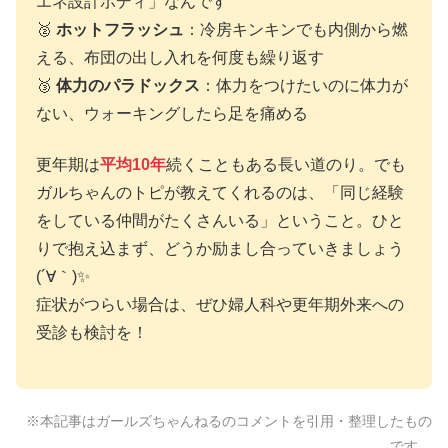
エネ設計ボディ」なんです
🥈
ホットフラッシュ
：冷房キンキンでも内側から燃
える、布団の出し入れを何度も繰り返す
🥉
体力のパラドックス
：体力をつけたいのに体力が
ない、ウォーキングしたら足を痛める
更年期は
平均10年
続くこともある長い道のり。でも
ガルちゃんのトピが教えてくれるのは、「同じ経験
をしている仲間がたくさんいる」ということ。ひと
りで抱え込まず、どうか励まし合っていきましょう
(´∀｀)✨
症状がつらい場合は、ぜひ婦人科や更年期外来への
受診も検討を！
※本記事はガールズちゃんねるのコメントを引用・整理したもの
です。