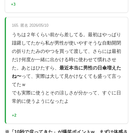
+3
165. 匿名 2026/05/10
うちは２年くらい前から差してる。最初はやっぱり
躊躇してたから私が男性が使いやすそうな自動開閉
の折りたたみのやつを買って渡して、さらには最初
だけ何度か一緒に出かける時に使わせて慣れさせ
た。あとはひたすら、
最近本当に男性の日傘増えた
ね〜
って、実際は大して見かけなくても盛って言っ
てたｗ
でも実際に使うとその涼しさが分かって、すぐに日
常的に使うようになったよ
+2
※「10秒で戻ってきた」が爆笑ポイントw まずは体感さ