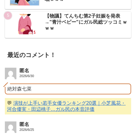
【物議】てんちむ第2子妊娠を発表
→"青汁ベビー"にガル民総ツッコミｗ
ｗｗ
最近のコメント！
匿名
2026/6/30
絶対森七菜
💬
演技が上手い若手女優ランキング20選｜小芝風花・
河合優実・田辺桃子…ガル民の本音評価
匿名
2026/6/25