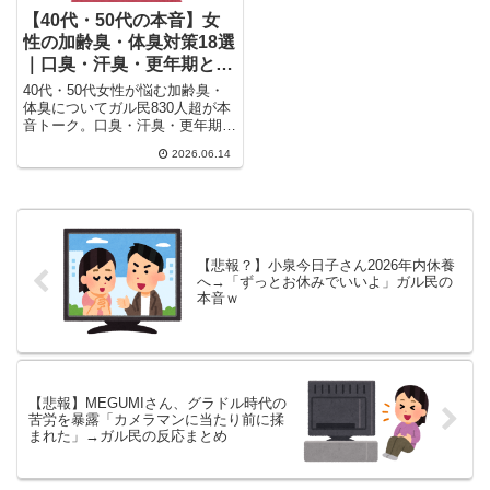
【40代・50代の本音】女
性の加齢臭・体臭対策18選
｜口臭・汗臭・更年期との
関係まとめ
40代・50代女性が悩む加齢臭・
体臭についてガル民830人超が本
音トーク。口臭・汗臭・更年期と
の関係から、消臭スプレーや腸活
2026.06.14
など実践済みの体臭対策まで、同
世代女性のリアルな体験談と知恵
を一挙まとめ。自分の体臭が気に
なり始めた方必見です。
【悲報？】小泉今日子さん2026年内休養
へ→「ずっとお休みでいいよ」ガル民の
本音ｗ
【悲報】MEGUMIさん、グラドル時代の
苦労を暴露「カメラマンに当たり前に揉
まれた」→ガル民の反応まとめ