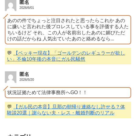
匿名
2026/6/01
あのの件でちょっと注目されたと思ったらこれか あの
に嫌いと言われた後プロレスしている事を評価する人た
ちいるけど それ、この人が名前出したあのに媚びただ
けの話だからね 人気出ていたあのと絡めるなら...
💬
【ベッキー現在】「ゴールデンのレギュラーが欲し
い」不倫10年後の本音にガル民騒然
匿名
2026/5/20
状況証拠ためて法律事務所へGO！！
💬
【ガル民の本音】旦那の朝帰り連絡なし許せる？体
験談20選｜謝らない夫・レス・離婚判断のリアル