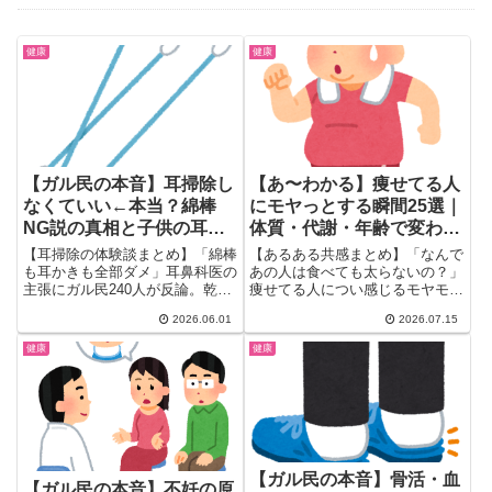
健康
健康
【ガル民の本音】耳掃除し
【あ〜わかる】痩せてる人
なくていい←本当？綿棒
にモヤっとする瞬間25選｜
NG説の真相と子供の耳垢
体質・代謝・年齢で変わる
リスク
リアルな本音
【耳掃除の体験談まとめ】「綿棒
【あるある共感まとめ】「なんで
も耳かきも全部ダメ」耳鼻科医の
あの人は食べても太らないの？」
主張にガル民240人が反論。乾
痩せてる人につい感じるモヤモヤ
性・湿性の耳垢の違い、子供の耳
を、ガル民25人がぶっちゃけ。
2026.06.01
2026.07.15
垢放置リスク、外耳炎になった体
摂取カロリーの誤解・NEATの仕
験談まで、検索しても出てこない
組み・代謝の個人差・40代から
健康
健康
本音を一挙紹介。
訪れる体型変化のリアルまで、科
学的な視点も交えて本音で徹底解
説します。
【ガル民の本音】骨活・血
【ガル民の本音】不妊の原