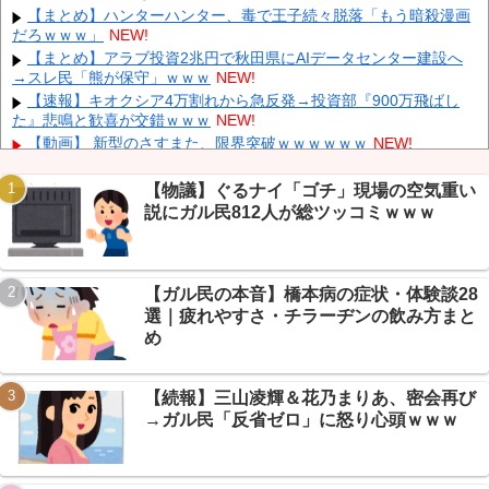
削除」台風13号「三峡ダム接近中」→
NEW!
【まとめ】ハンターハンター、毒で王子続々脱落「もう暗殺漫画
だろｗｗｗ」
NEW!
「中国人ってこんなに嫌われているの？」日本生活9年目で明か
す本心！
NEW!
【まとめ】アラブ投資2兆円で秋田県にAIデータセンター建設へ
→スレ民「熊が保守」ｗｗｗ
NEW!
韓国人の対日好感度が過去最高に、「ノージャパン」は終わっ
た？＝ネット「中国より100倍いい」
NEW!
【速報】キオクシア4万割れから急反発→投資部『900万飛ばし
た』悲鳴と歓喜が交錯ｗｗｗ
NEW!
【朗報】 消費減税、閣議決定 来年4月から2年間1％に
NEW!
【動画】 新型のさすまた、限界突破ｗｗｗｗｗｗ
NEW!
【悲報】 有吉、一般人に「ド正論」を叩きつけて炎上ｗｗｗｗｗ
ｗｗｗ
NEW!
【物議】ぐるナイ「ゴチ」現場の空気重い
【画像】 ワイ「アルファードいいなあ。買いに行くか」店員「ほ
説にガル民812人が総ツッコミｗｗｗ
いっ見積もりな！」ワイ「金額おかしくね？」←お前らもそう思う
Powered by livedoor 相互RSS
よな？？？？？
NEW!
【画像】 「キム兄」こと芸人・木村祐一さん（63歳）、最新の松
本人志さんとのツーショットが完全に別人だとネット騒然！ 「マジ
【ガル民の本音】橋本病の症状・体験談28
で誰かわからん」...
NEW!
選｜疲れやすさ・チラーヂンの飲み方まと
【悲報】株式投資、若い男の自尊心をゴリゴリ削る→ニュー速
め
+民「NISAはギャンブル」で大論争ｗｗｗ
NEW!
【熊本地震まとめ】イオンモール爆発の原因はLPGガス漏れ濃厚
→経産省が全国施設に緊急点検要請
NEW!
【続報】三山凌輝＆花乃まりあ、密会再び
→ガル民「反省ゼロ」に怒り心頭ｗｗｗ