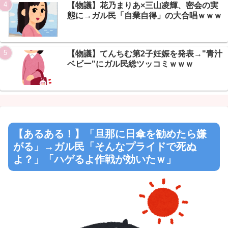
【物議】花乃まりあ×三山凌輝、密会の実
Powered by livedoor 相互RSS
態に→ガル民「自業自得」の大合唱ｗｗｗ
【物議】てんちむ第2子妊娠を発表→"青汁
ベビー"にガル民総ツッコミｗｗｗ
【あるある！】「旦那に日傘を勧めたら嫌
がる」→ガル民「そんなプライドで死ぬ
よ？」「ハゲるよ作戦が効いたｗ」