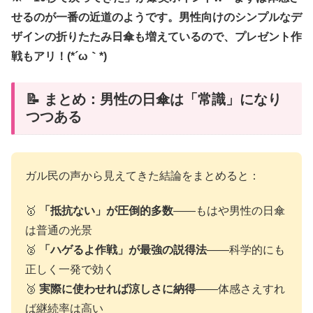
せるのが一番の近道のようです。男性向けのシンプルなデ
ザインの折りたたみ日傘も増えているので、プレゼント作
戦もアリ！(*´ω｀*)
📝 まとめ：男性の日傘は「常識」になり
つつある
ガル民の声から見えてきた結論をまとめると：
🥇
「抵抗ない」が圧倒的多数
——もはや男性の日傘
は普通の光景
🥈
「ハゲるよ作戦」が最強の説得法
——科学的にも
正しく一発で効く
🥉
実際に使わせれば涼しさに納得
——体感さえすれ
ば継続率は高い