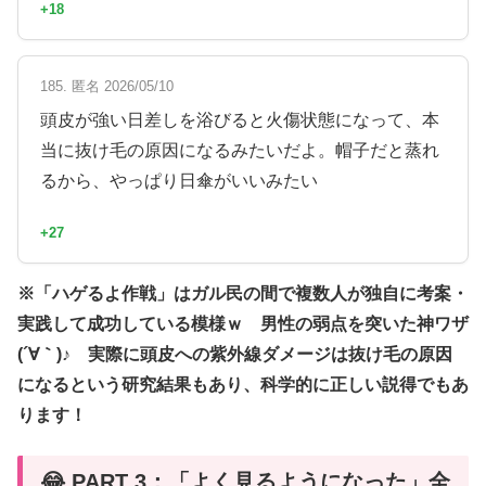
+18
185. 匿名 2026/05/10
頭皮が強い日差しを浴びると火傷状態になって、本
当に抜け毛の原因になるみたいだよ。帽子だと蒸れ
るから、やっぱり日傘がいいみたい
+27
※「ハゲるよ作戦」はガル民の間で複数人が独自に考案・
実践して成功している模様ｗ 男性の弱点を突いた神ワザ
(´∀｀)♪ 実際に頭皮への紫外線ダメージは抜け毛の原因
になるという研究結果もあり、科学的に正しい説得でもあ
ります！
😂 PART 3：「よく見るようになった」全