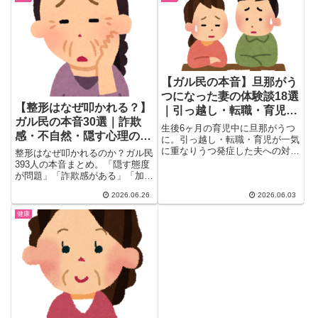
方法まで、検索しても出てこない
リアルな声を20選にまとめまし
た。
【ガル民の本音】旦那がう
つになった妻の体験談18選
【整形はなぜ叩かれる？】
｜引っ越し・転職・育児が
ガル民の本音30選｜詐欺
重なった時の対処法まとめ
生後6ヶ月の育児中に旦那がうつ
感・不自然・隠す心理の真
に。引っ越し・転職・育児が一気
相
に重なりうつ発症した夫への対処
整形はなぜ叩かれるのか？ガル民
法、傷病手当金・住宅ローン特約
393人の本音まとめ。「隠す態度
のお金の知恵、妻が共倒れしない
が問題」「詐欺感がある」「加齢
ための3つのポイントを18コメン
で崩れるリスクが心配」など賛否
2026.06.26
2026.06.03
ト厳選。「鬱は引っ張られるから
の理由を30選で徹底解剖。整形
気をつけて」など経験者の本音を
叩きの背景にある本音と、叩かれ
健康
一気にチェック。
る整形・叩かれない整形の境界線
とは？