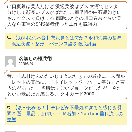
出口夏希は美人だけど 浜辺美波はブス 大河でセンター
分けして顔長いブスがばれた 吉岡里帆や白石聖如きに
もルックスで負けてる 麒麟のときの川口春奈ぐらい美
人なら東宝のSNS業者使った工作も説得力...
💬
【ガル民の本音】忘れ鼻とは何か？令和の美の基準
｜浜辺美波・整形・バランス論を徹底討論
名無しの権兵衛
2026/6/20
昔、「志村けんのだいじょうぶだぁ」の最後に、人間ル
ーレットの賞品に、「トイレットペーパー１年分」と言
うのがあった。 当時はすごいジョークだったが、今だ
といい景品だと感じる。 クオカード2000...
💬
【あ〜わかる！】テレビが不景気すぎると感じる瞬
間25選｜景品しょぼい・CM増加・YouTube垂れ流しの
実態