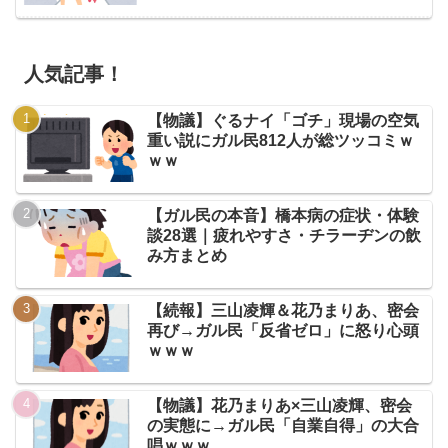
人気記事！
【物議】ぐるナイ「ゴチ」現場の空気
重い説にガル民812人が総ツッコミｗ
ｗｗ
【ガル民の本音】橋本病の症状・体験
談28選｜疲れやすさ・チラーヂンの飲
み方まとめ
【続報】三山凌輝＆花乃まりあ、密会
再び→ガル民「反省ゼロ」に怒り心頭
ｗｗｗ
【物議】花乃まりあ×三山凌輝、密会
の実態に→ガル民「自業自得」の大合
唱ｗｗｗ