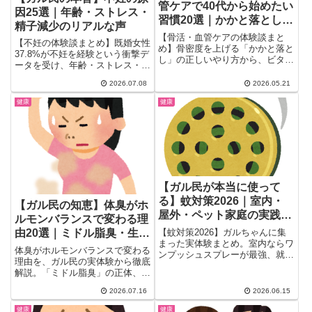
管ケアで40代から始めたい
因25選｜年齢・ストレス・
習慣20選｜かかと落とし・
精子減少のリアルな声
ビタミンD・食事改善のリ
【骨活・血管ケアの体験談まと
【不妊の体験談まとめ】既婚女性
アル
め】骨密度を上げる「かかと落と
37.8%が不妊を経験という衝撃デ
し」の正しいやり方から、ビタミ
ータを受け、年齢・ストレス・働
ンDの意外な落とし穴、血管を若
き方まで、ガル民のリアルな声を
返らせる食事習慣まで、ガル民の
2026.07.08
2026.05.21
厳選紹介。基礎体温のコツや排卵
本音を厳選。閉経後に一気に骨が
日のタイミング、自費不妊治療の
健康
健康
劣化する前に、今日から始められ
費用相場まで、検索しても出てこ
る習慣をリアルな体験談で一気に
ない本音を一気にチェックできま
チェック。
す。
【ガル民が本当に使って
る】蚊対策2026｜室内・
【ガル民の知恵】体臭がホ
屋外・ペット家庭の実践グ
ルモンバランスで変わる理
ッズ＆裏ワザ
【蚊対策2026】ガルちゃんに集
由20選｜ミドル脂臭・生理
まった実体験まとめ。室内ならワ
中の匂い対策まとめ
体臭がホルモンバランスで変わる
ンプッシュスプレーが最強、就寝
理由を、ガル民の実体験から徹底
前には蚊取り線香、外出時は足裏
解説。「ミドル脂臭」の正体、生
除菌＋虫除けスプレーが鉄板。ペ
理中に匂いが変化する仕組み、亜
ット・赤ちゃんがいる家庭向けの
2026.07.16
2026.06.15
鉛サプリや食事が体臭に与える影
安全な方法もガル民がしっかり教
響、豆乳・乳酸菌でのセルフケア
えてくれました！
健康
健康