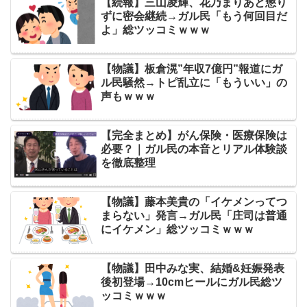
【続報】三山凌輝、花乃まりあと懲り
ずに密会継続→ガル民「もう何回目だ
よ」総ツッコミｗｗｗ
【物議】板倉滉”年収7億円”報道にガ
ル民騒然→トピ乱立に「もういい」の
声もｗｗｗ
【完全まとめ】がん保険・医療保険は
必要？｜ガル民の本音とリアル体験談
を徹底整理
【物議】藤本美貴の「イケメンってつ
まらない」発言→ガル民「庄司は普通
にイケメン」総ツッコミｗｗｗ
【物議】田中みな実、結婚&妊娠発表
後初登場→10cmヒールにガル民総ツ
ッコミｗｗｗ