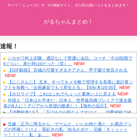
ヤバイ！ニュース(・∀・)の姉妹サイト。ガル民の鋭いコメをまとめます！
がるちゃんまとめ！
速報！
シカホワ村上宗隆、通訳なしで普通に会話。コーチ「今10段階で
6ぐらい。来た時は0だった（笑）」
NEW!
【GIF動画】 宮城の可愛すぎるチアさん、甲子園で発見される
NEW!
【にじさんじ】 五木、すべてをメモ帳で管理する長尾に表計算ソ
フトを布教へ『企画趣旨でもう草生える』【8/6(木)20:00】
NEW!
【ホロライブ】 これはこれでちょっと裏来いよに見える
NEW!
外国人「日本はお手本だ」日本人、世界最高峰プレミアで過去最
多の8人に！アジアから羨望の眼差し！【海外の反応】
NEW!
【消費税率1％】 「下げるのが筋なんですけど…」消費減税で値
下がりする分と同じだけ商品を値上げして店頭価格を変えない店も
NEW!
兄嫁「正月に帰るから、ゲームと、いいお肉と酒と、お風呂グッ
ズの準備しとけよ」寝起きの私「知るかボケ」兄嫁「キィィィィ
中国「大洪水！」中国ダム「決壊」地元民「公式発表より死者多
ー！！！！」私「あ…」
NEW!
い！」中国政府「住民拘束！（安否不明」中国当局「救助隊動画も