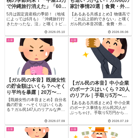
税の季節到来！「平屋13万
も追いつかない！ガル民の
で沖縄旅行消えた」「60万
家計事情20選｜食費・外
は高杉晋作」年1税金祭り
食・娯楽を削った先に…
5月は固定資産税の季節！（地域
【あるある共感まとめ】物価高で
にガル民ため息が止まらな
によっては6月も）「沖縄旅行行
「これ以上節約できない」と嘆く
きたかったな。泣」と嘆くトピ主
ガル民の本音20選。食費・外
い
さんを皮切りに、ガル民から
食・洗剤・お菓子・旅行費まで削
2026.05.10
2026.06.06
続々...
り倒した先の生活実態をご紹介。
「最大の節約はもう寝ること」と
お金
お金
いう切実な声からリアルな節約術
まで、30〜50代女性の共感必
至。
【ガル民の本音】既婚女性
【ガル民の本音】中小企業
の貯金額はいくら？へそく
のボーナスはいくら？20人
り平均を暴露｜20万〜
のリアル｜手取り5万〜
8000万まで赤裸々告白
【既婚女性の本音まとめ】自分名
150万の格差まとめ
【あるある共感まとめ】中小企業
義の貯金・へそくりはいくらあ
のボーナス事情をガル民20人が
る？ガル民147人のリアルな声を
ぶっちゃけ。手取り5万円から額
厳選。20万円台から8000万円超
面150万円まで、業種・従業員規
えまで、年代別の実態や「へそく
2026.07.09
2026.07.19
模・勤続年数で驚くほど差が出る
りの定義」論争、財産分与の境界
リアルな金額と、手取りと額面の
線まで、検索しても出てこない赤
お金
お金
違い、餅代・氷代の豆知識まで、
裸々な本音を一気にチェック。
30代40代女性が気になる本音を