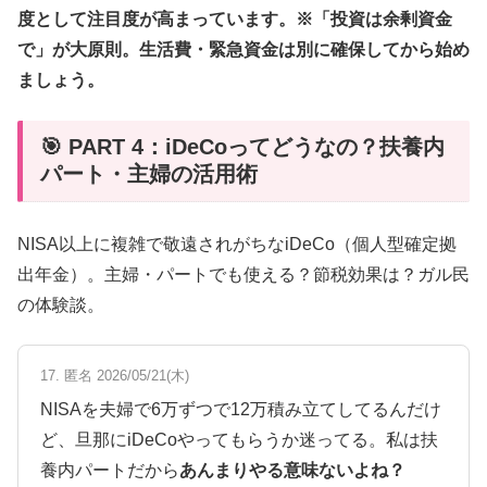
度として注目度が高まっています。※「投資は余剰資金
で」が大原則。生活費・緊急資金は別に確保してから始め
ましょう。
🎯 PART 4：iDeCoってどうなの？扶養内
パート・主婦の活用術
NISA以上に複雑で敬遠されがちなiDeCo（個人型確定拠
出年金）。主婦・パートでも使える？節税効果は？ガル民
の体験談。
17. 匿名 2026/05/21(木)
NISAを夫婦で6万ずつで12万積み立てしてるんだけ
ど、旦那にiDeCoやってもらうか迷ってる。私は扶
養内パートだから
あんまりやる意味ないよね？