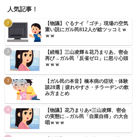
人気記事！
【物議】ぐるナイ「ゴチ」現場の空気
重い説にガル民812人が総ツッコミｗ
ｗｗ
【続報】三山凌輝＆花乃まりあ、密会
再び→ガル民「反省ゼロ」に怒り心頭
ｗｗｗ
【ガル民の本音】橋本病の症状・体験
談28選｜疲れやすさ・チラーヂンの飲
み方まとめ
【物議】花乃まりあ×三山凌輝、密会
の実態に→ガル民「自業自得」の大合
唱ｗｗｗ