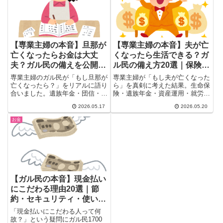
一気に紹介します。
【専業主婦の本音】旦那が
【専業主婦の本音】夫が亡
亡くなったらお金は大丈
くなったら生活できる？ガ
夫？ガル民の備えを公開｜
ル民の備え方20選｜保険・
遺族年金・生命保険・資産
遺族年金・資産運用のリア
専業主婦のガル民が「もし旦那が
専業主婦が「もし夫が亡くなった
運用のリアル
ル
亡くなったら？」をリアルに語り
ら」を真剣に考えた結果。生命保
合いました。遺族年金・団信・生
険・遺族年金・資産運用・就労準
命保険・NISAで万全な体制を整
備まで、ガールズちゃんねる民が
2026.05.17
2026.05.20
えている人から資産8000万以上
リアルに実践している備え方を
の余裕派まで。実際に夫を亡くし
20選まとめました。老後の不安
お金
て再就職した体験談も。老後のお
を減らすヒントが満載。
金が不安な専業主婦必見の内容で
す。
【ガル民の本音】現金払い
にこだわる理由20選｜節
約・セキュリティ・使いす
ぎ防止まで
「現金払いにこだわる人って何
故？」という疑問にガル民1700