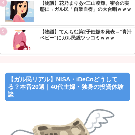
【物議】花乃まりあ×三山凌輝、密会の実
態に→ガル民「自業自得」の大合唱ｗｗｗ
【物議】てんちむ第2子妊娠を発表→"青汁
ベビー"にガル民総ツッコミｗｗｗ
【ガル民リアル】NISA・iDeCoどうして
る？本音20選｜40代主婦・独身の投資体験
談