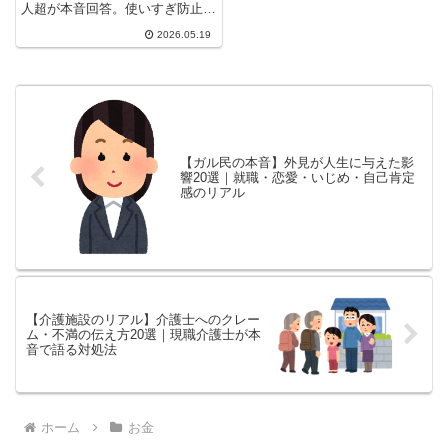
人超が本音回答。使いすぎ防止・
セキュリティへの不安・手続きが
2026.05.19
面倒・現金のみ店が安いなど、
20の理由を厳選。キャッシュレ
ス全盛時代に現金を選ぶ人の心理
がわかる。
【ガル民の本音】外見が人生に与えた影
響20選｜就職・恋愛・いじめ・自己肯定
感のリアル
【介護施設のリアル】介護士へのクレー
ム・不満の伝え方20選｜現職介護士が本
音で語る対処法
ホーム
お金