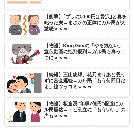
【衝撃】｢ブラに5000円は贅沢｣と妻を
叱った夫→まさかの正体にガル民が大
激怒ｗｗｗ
【物議】King Gnuの「やる気ない」
宣伝動画に批判殺到→ガル民も真っ二
つにｗｗｗ
【続報】三山凌輝、花乃まりあと懲り
ずに密会継続→ガル民「もう何回目だ
よ」総ツッコミｗｗｗ
【物議】板倉滉”年収7億円”報道にガ
ル民騒然→トピ乱立に「もういい」の
声もｗｗｗ