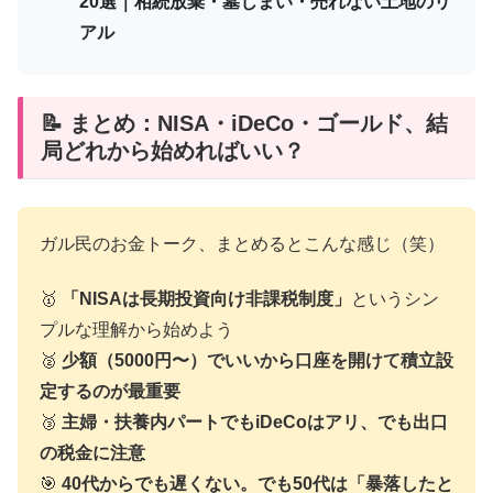
20選｜相続放棄・墓じまい・売れない土地のリ
アル
📝 まとめ：NISA・iDeCo・ゴールド、結
局どれから始めればいい？
ガル民のお金トーク、まとめるとこんな感じ（笑）
🥇
「NISAは長期投資向け非課税制度」
というシン
プルな理解から始めよう
🥈
少額（5000円〜）でいいから口座を開けて積立設
定するのが最重要
🥉
主婦・扶養内パートでもiDeCoはアリ、でも出口
の税金に注意
🎯
40代からでも遅くない。でも50代は「暴落したと