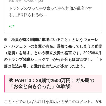
106. 匿名 2026/05/21(木)
トランプのやった事や言った事で株価が乱高下す
る、振り回されるわ…
+57
※「稲妻が輝く瞬間に市場にいること」というウォーレ
ン・バフェットの言葉が有名。暴落で売ってしまうと稲妻
（急騰）を逃す、という積立投資の格言です。2025年4月
のトランプ関税ショックで下がった分もほぼ回復し、「下
落は仕込み場」と受け止めた人が多かったよう。
🎯 PART 3：29歳で2500万円！ガル民の
「お金と向き合った」体験談
このトピでいちばん注目を集めたのがこのコメント。ガル