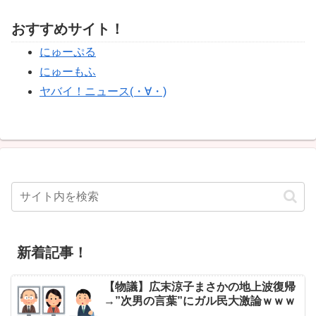
おすすめサイト！
にゅーぷる
にゅーもふ
ヤバイ！ニュース(・∀・)
新着記事！
【物議】広末涼子まさかの地上波復帰
→”次男の言葉”にガル民大激論ｗｗｗ