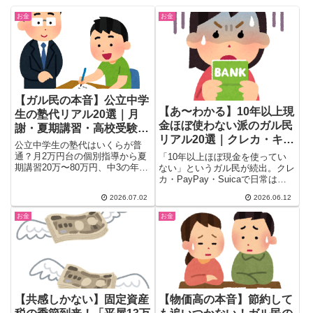
お金
お金
【ガル民の本音】公立中学
【あ〜わかる】10年以上現
生の塾代リアル20選｜月
金ほぼ使わない派のガル民
謝・夏期講習・高校受験費
リアル20選｜クレカ・キャ
用まとめ
公立中学生の塾代はいくらが普
ッシュレス生活の本音
通？月2万円台の個別指導から夏
「10年以上ほぼ現金を使ってい
期講習20万〜80万円、中3の年間
ない」というガル民が続出。クレ
100万円超えまで、ガル民のリア
カ・PayPay・Suicaで日常はほ
ルな体験談20選。通塾率データ
ぼ完結する一方、田舎旅行や病
2026.07.02
2026.06.12
やZ会・公文などコスパの良い代
院・個人店では現金が必要な場面
替案も紹介。
も。30-50代女性のキャッシュレ
お金
お金
ス生活のリアルな声20選と上手
な使い分けをまとめました。
【共感しかない】固定資産
【物価高の本音】節約して