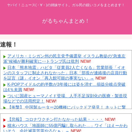
ヤバイ！ニュース(・∀・)の姉妹サイト。ガル民の鋭いコメをまとめます！
がるちゃんまとめ！
速報！
アメリカ・ミシガン州の民主党予備選挙 イスラム教徒の“急進左
派”候補が勝利確実に⋯トランプ氏は批判
NEW!
日本「熊本地震」ハビタ「従業員2人亡くなる」営業部長「イオ
ンのスタッフに制止されなかった」日本「部長が連絡後の店員行動
を証言（謎」イオン「再入館可能の事実ない」→
NEW!
K-POPアイドルの約半数が3年後には姿を消す…損益分岐点突破
は4％未満
NEW!
ついに国産ヒューマノイド登場、人手不足深刻化の医療・製造現
場などでの活用想定！
NEW!
【衝撃】 中国製ルーター20機種にバックドア発見！ ネットに繋
ぐだけで35秒ごとに中国のサーバーと通信
NEW!
【動画】 AKB48のエースさんの走りｗｗｗｗｗ
NEW!
【悲報】 コロナワクチン打たなかった結果・・・・
NEW!
外国人「とてつもない逸材がいる」15歳FW礒部怜夢、衝撃ゴー
積水ハウス「地面師に55億円騙し取られた…」ワイ「はえーかわ
ルでリバプールU15撃破！海外ファン絶賛！【海外の反応】
NEW!
いそう…会社滅茶苦茶やろなぁ」→
NEW!