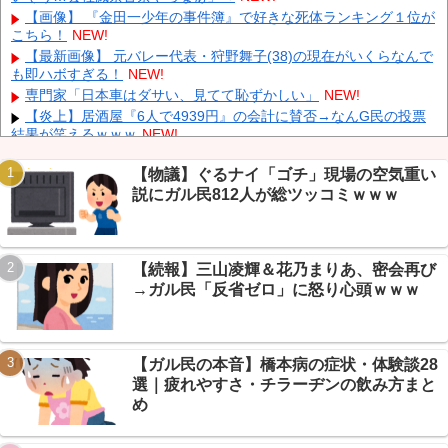
【にじさんじ】 委員長、ゲリラ豪雨でPC浸水→データ完全消失
【画像】 『金田一少年の事件簿』で好きな死体ランキング１位が
も「おもしろいかった????」
NEW!
こちら！
NEW!
【ホロライブ】 うーん実にラミィ
NEW!
【最新画像】 元バレー代表・狩野舞子(38)の現在がいくらなんで
も即ハボすぎる！
NEW!
大野智、ワイルドなヒゲ姿で加藤シゲアキのインスタに降臨！本
人以外のSNSでは初？【画像】
NEW!
専門家「日本車はダサい、見てて恥ずかしい」
NEW!
【炎上】居酒屋『6人で4939円』の会計に賛否→なんG民の投票
結果が笑えるｗｗｗ
NEW!
【保存版】電源タップの寿命は3〜5年→なんG民「20年放置」
続々でガチ勢が戦慄ｗｗｗ
NEW!
【物議】ぐるナイ「ゴチ」現場の空気重い
説にガル民812人が総ツッコミｗｗｗ
【悲報】毒・細菌兵器でハンターハンター王子全滅ｗｗｗ念能力
Powered by livedoor 相互RSS
バトル終了？→毒が最強www
NEW!
【速報】秋田県、UAE2兆円投資のAIデータセンター誘致へ→県
予算3年分超ｗｗｗ
NEW!
【続報】三山凌輝＆花乃まりあ、密会再び
【悲報】免許取り立て大学生、AT限定煽るも→40万かけてペーパ
→ガル民「反省ゼロ」に怒り心頭ｗｗｗ
ードライバーだったｗｗｗ
NEW!
【ガル民の本音】橋本病の症状・体験談28
選｜疲れやすさ・チラーヂンの飲み方まと
Powered by livedoor 相互RSS
め