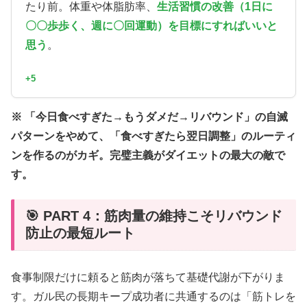
たり前。体重や体脂肪率、
生活習慣の改善（1日に
〇〇歩歩く、週に〇回運動）を目標にすればいいと
思う
。
+5
※ 「今日食べすぎた→もうダメだ→リバウンド」の自滅
パターンをやめて、「食べすぎたら翌日調整」のルーティ
ンを作るのがカギ。完璧主義がダイエットの最大の敵で
す。
🎯 PART 4：筋肉量の維持こそリバウンド
防止の最短ルート
食事制限だけに頼ると筋肉が落ちて基礎代謝が下がりま
す。ガル民の長期キープ成功者に共通するのは「筋トレを