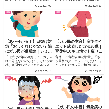
乗り越え方、−20kg以上の劇的な
毎日筋トレ・ホルモン補充療法...
2026.07.02
2026.05.13
成功談、お菓子と上手に付き合う
コツ、40代・更年期太りの本音
健康
健康
まで、検索しても出てこない等身
大の記録を一気にチェックできま
す。
【あ〜分かる！】日焼け対
【ガル民の本音】産後ダイ
策「おしゃれじゃない」論
エット成功した方法20選｜
にガル民が猛反論｜シミよ
育休中10キロ増でも痩せた
り怖いものはない「ここぞ
食事と運動
「日焼け対策の格好って、おしゃ
育休中に出産後10kg増量し「も
の時のために今は耐える」
れに見えないのでは？」という素
う最後のダイエットにしたい！」
朴な疑問から始まったガルちゃん
と決意したガル民の相談に集まっ
本音まとめ
のトピックが大炎上(・∀・)！...
た成功体験を厳選。カロリー計算
2026.05.14
2026.05.18
アプリ・ウォーキング・筋トレな
ど続けられる方法が集結。「ダイ
健康
健康
エットは一生続けるもの」という
本音も。
【ガル民の本音】気象病の