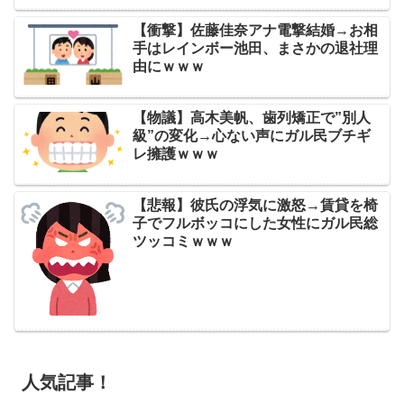
【衝撃】佐藤佳奈アナ電撃結婚→お相
手はレインボー池田、まさかの退社理
由にｗｗｗ
【物議】高木美帆、歯列矯正で”別人
級”の変化→心ない声にガル民ブチギ
レ擁護ｗｗｗ
【悲報】彼氏の浮気に激怒→賃貸を椅
子でフルボッコにした女性にガル民総
ツッコミｗｗｗ
人気記事！