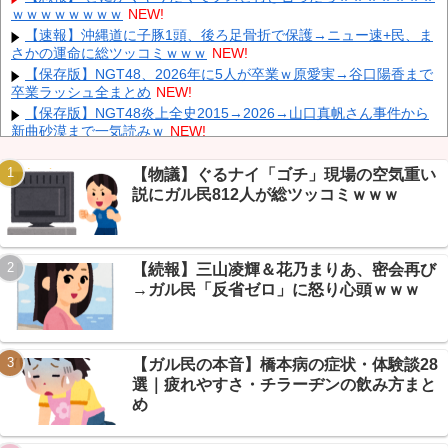
ｗｗｗｗｗｗｗｗ
NEW!
【鹿児島】 突然右折し路面電車と衝突 乗っていた男女3人は車を
放置しダッシュで逃走中
NEW!
【速報】沖縄道に子豚1頭、後ろ足骨折で保護→ニュー速+民、ま
さかの運命に総ツッコミｗｗｗ
NEW!
"テレビ大好き"高齢者の「テレビ離れ」が始まった
NEW!
【保存版】NGT48、2026年に5人が卒業ｗ原愛実→谷口陽香まで
【イオンモール熊本】 一転して話が変わってくる「従業員の避難
卒業ラッシュ全まとめ
NEW!
誘導の証言が複数」イオン側が社内規定に抵触していた疑い
NEW!
【保存版】NGT48炎上全史2015→2026→山口真帆さん事件から
新曲砂漠まで一気読みｗ
NEW!
【まとめ】PTA参加拒否した親への「最終警告」が村八分すぎる
とガリレオ民騒然ｗｗｗ
NEW!
【物議】ぐるナイ「ゴチ」現場の空気重い
【悲報】 マイナ保険証のクソぶり、バレるｗｗｗｗｗｗｗｗｗ
説にガル民812人が総ツッコミｗｗｗ
Powered by livedoor 相互RSS
NEW!
【画像】 週刊少年ジャンプ、「ロクのおかしな家」とかいう微妙
な漫画を巻頭カラーにしたせいで100万部切る
NEW!
【続報】三山凌輝＆花乃まりあ、密会再び
飲み屋でケンカした相手をコロした男の弁護をした。そして数年
後、因果応報を思わせる出来事が…
NEW!
→ガル民「反省ゼロ」に怒り心頭ｗｗｗ
【悲報】邪悪球団ドジャース、まさかの7連敗→ガリレオ民「満
塁ゲッツーが戦犯」総ツッコミｗｗｗ
NEW!
【ガル民の本音】橋本病の症状・体験談28
選｜疲れやすさ・チラーヂンの飲み方まと
め
Powered by livedoor 相互RSS