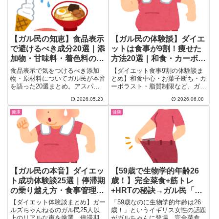
【ガル民の知恵】食品表示
【ガル民の体験談】ダイエ
で避けるべき成分20選｜添
ットは食事が9割！痩せた
加物・甘味料・着色料のリ
方法20選｜和食・カーボラ
スクまとめ
スト・脂質制限のリアル
食品表示で気をつけるべき添加
【ダイエット食事9割の体験談ま
物・原材料についてガル民が本音
とめ】和食中心・お菓子断ち・カ
を語った20選まとめ。アスパル
ーボラスト・脂質制限など、ガル
テーム・亜硝酸ナトリウム・果糖
民20人のリアルな成功法を厳
2026.05.23
2026.06.08
ぶどう糖液糖の危険性、WHOの
選。46歳アラフィフが筋トレよ
警告、スーパーで使える選び方ま
り食事改善でスルスル痩せた体験
健康
健康
で一気に読める健康情報まとめ。
から、40代のリバウンド防止ま
で徹底まとめ。
【ガル民の本音】ダイエッ
【59歳で生物学的年齢26
ト成功体験談25選｜停滞期
歳！】完全菜食+筋トレ
の乗り越え方・食事管理の
+HRTの秘訣→ガル民「腸
コツ
は57歳やん」「ケンタ食べ
【ダイエット体験談まとめ】ガー
「59歳なのに生物学的年齢は26
たい」ｗ
ルズちゃんねるのガル民25人以
歳！」というイギリス女性の話題
上のリアルな声を厳選。停滞期の
がガルちゃんに登場。完全菜食・