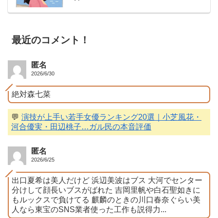
最近のコメント！
匿名
2026/6/30
絶対森七菜
💬
演技が上手い若手女優ランキング20選｜小芝風花・
河合優実・田辺桃子…ガル民の本音評価
匿名
2026/6/25
出口夏希は美人だけど 浜辺美波はブス 大河でセンター
分けして顔長いブスがばれた 吉岡里帆や白石聖如きに
もルックスで負けてる 麒麟のときの川口春奈ぐらい美
人なら東宝のSNS業者使った工作も説得力...