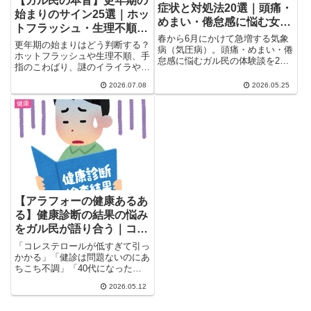
【ガル民の本音】更年期の
症状と対処法20選｜頭痛・
始まりのサイン25選｜ホッ
めまい・倦怠感に悩む女性
トフラッシュ・生理不順・
のリアル体験談
春から6月にかけて急増する気象
血液検査の実体験
更年期の始まりはどう判断する？
病（気圧病）。頭痛・めまい・倦
ホットフラッシュや生理不順、手
怠感に悩むガル民の体験談を20
指のこわばり、謎のイライラや不
選厳選。耳マッサージ・運動・漢
安感まで、ガル民137人のリアル
方・フェリチン鉄サプリなど実際
2026.07.08
2026.05.25
な体験談を厳選しました。血液検
に効いた対処法もまとめました。
査での診断方法や、甲状腺・貧血
健康
30〜50代女性に多い気象病の症
など更年期と間違えやすい病気の
状チェックと対策を徹底解説。
見分け方も紹介。病院に行く前に
知っておきたい本音をまとめてい
ます。
【アラフォーの健康あるあ
る】健康診断の結果の悩み
をガル民が語り合う｜コレ
ステロール・血圧・脂肪肝
「コレステロールが低すぎて引っ
の共感リアルトーク
かかる」「健診は問題ないのにあ
ちこち不調」「40代になったら
病気でもないけど健康でもな
2026.05.12
い…...