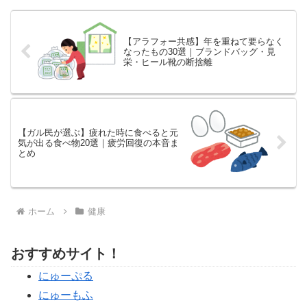
【アラフォー共感】年を重ねて要らなく
なったもの30選｜ブランドバッグ・見
栄・ヒール靴の断捨離
【ガル民が選ぶ】疲れた時に食べると元
気が出る食べ物20選｜疲労回復の本音ま
とめ
ホーム
健康
おすすめサイト！
にゅーぷる
にゅーもふ