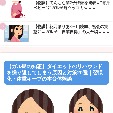
【物議】てんちむ第2子妊娠を発表→"青汁
ベビー"にガル民総ツッコミｗｗｗ
【物議】花乃まりあ×三山凌輝、密会の実
態に→ガル民「自業自得」の大合唱ｗｗｗ
【ガル民の知恵】ダイエットのリバウンド
を繰り返してしまう原因と対策20選｜習慣
化・体重キープの本音体験談