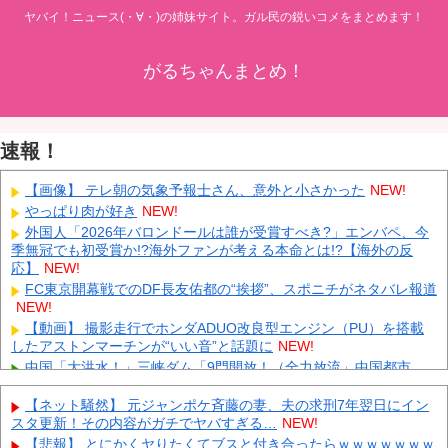
ヤバイ！ニュース(・∀・)の姉妹サイト。ガル民の鋭いコメをまとめます！
がるちゃんまとめ！
速報！
【画像】 テレ朝の気象予報士さん、意外と小さかった
NEW!
やっぱり肉が好き
NEW!
外国人「2026年バロンドールは誰が受賞すべき?」エンバペ、今
季無冠でも初受賞か!?海外ファンが考える本命とは!?【海外の反
応】
NEW!
FC東京開幕戦でのDF長友佑都の“挨拶”、スポニチがネタバレ報道
NEW!
【動画】 撮影走行でホンダADUO改良型エンジン（PU）を搭載
したアストンマーチンが“いい音”と話題に
NEW!
中国「大洪水！」三峡ダム「9門開放！（全力放流」中国都市
「三峡沿線の道路水没」中国政府「高速道路封鎖！」中国ダム「緊
急放流に合わせて開門（土砂崩れ発生」→
NEW!
【ネット騒然】 元ジャンポケ斉藤の妻、夫の求刑7年翌日にイン
スタ更新！その内容がガチでヤバすぎる…
NEW!
「あきれてモノが言えない」「国を維持できるの？」外国人の永
住許可要件の厳格化で在日中国人の本音は？
NEW!
【悲報】 とにかくヤりたくてブスと付き合ったらｗｗｗｗｗｗｗ