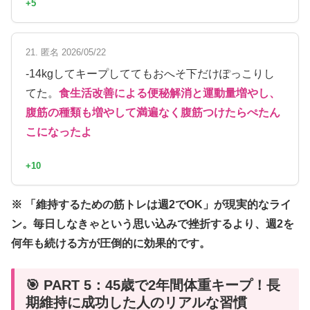
+5
21. 匿名 2026/05/22
-14kgしてキープしててもおへそ下だけぽっこりし
てた。
食生活改善による便秘解消と運動量増やし、
腹筋の種類も増やして満遍なく腹筋つけたらぺたん
こになったよ
+10
※ 「維持するための筋トレは週2でOK」が現実的なライ
ン。毎日しなきゃという思い込みで挫折するより、週2を
何年も続ける方が圧倒的に効果的です。
🎯 PART 5：45歳で2年間体重キープ！長
期維持に成功した人のリアルな習慣