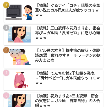
【物議】ぐるナイ「ゴチ」現場の空気
重い説にガル民812人が総ツッコミｗ
ｗｗ
【続報】三山凌輝＆花乃まりあ、密会
再び→ガル民「反省ゼロ」に怒り心頭
ｗｗｗ
【ガル民の本音】橋本病の症状・体験
談28選｜疲れやすさ・チラーヂンの飲
み方まとめ
【物議】てんちむ第2子妊娠を発表
→"青汁ベビー"にガル民総ツッコミｗ
ｗｗ
【物議】花乃まりあ×三山凌輝、密会
の実態に→ガル民「自業自得」の大合
唱ｗｗｗ