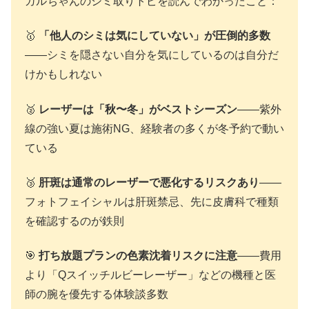
ガルちゃんのシミ取りトピを読んでわかったこと：
🥇
「他人のシミは気にしていない」が圧倒的多数
——シミを隠さない自分を気にしているのは自分だ
けかもしれない
🥈
レーザーは「秋〜冬」がベストシーズン
——紫外
線の強い夏は施術NG、経験者の多くが冬予約で動い
ている
🥉
肝斑は通常のレーザーで悪化するリスクあり
——
フォトフェイシャルは肝斑禁忌、先に皮膚科で種類
を確認するのが鉄則
🎯
打ち放題プランの色素沈着リスクに注意
——費用
より「Qスイッチルビーレーザー」などの機種と医
師の腕を優先する体験談多数