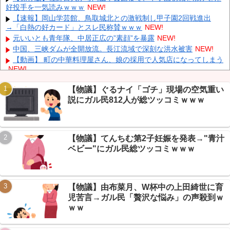
好投手を一気読みｗｗｗ
NEW!
【悲報】 週刊誌、好き放題書きまくる 高市早苗首相は新公用車
の贅を尽くした後部座席でたばこを吸うのが至福の時間「どんどん
【速報】岡山学芸館、鳥取城北との激戦制し甲子園2回戦進出
延びる乗車時間」
NEW!
→「白熱の好カード」とスレ民称賛ｗｗｗ
NEW!
中国人のリウさん、新エネ車で国境越えたら遠隔操作で30時間ロ
元いいとも青年隊、中居正広の”素顔”を暴露
NEW!
ックされる！
NEW!
中国、三峡ダムが全開放流。長江流域で深刻な洪水被害
NEW!
K-POPアイドルの約半数が3年後には姿を消す…損益分岐点突破
【動画】 町の中華料理屋さん、娘の採用で人気店になってしまう
は4％未満
NEW!
NEW!
【物議】京都市、マイナカード持ちに5000円給付→+民「持って
ない人は？」ｗｗｗ
NEW!
【物議】ぐるナイ「ゴチ」現場の空気重い
説にガル民812人が総ツッコミｗｗｗ
【まとめ】脱税税務署職員、懲戒免職→詐欺容疑も発覚→+民
「まだ増えるだろ」ｗｗｗ
NEW!
ロシアさん、国民の財産を没収しはじめる
NEW!
Powered by livedoor 相互RSS
【朗報】10億円で「ン」で終わる食べ物縛りボタン→ガリレオ民
【物議】てんちむ第2子妊娠を発表→"青汁
が本気検証したら余裕だったｗｗｗ
NEW!
ベビー"にガル民総ツッコミｗｗｗ
【物議】由布菜月、W杯中の上田綺世に育
Powered by livedoor 相互RSS
児苦言→ガル民「贅沢な悩み」の声殺到ｗ
ｗｗ