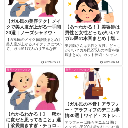
【ガル民の美容テク】メイ
クで美人度が上がる一手間
【あ〜わかる！】美容師は
20選｜ノーズシャドウ・ハ
男性と女性どっちがいい？
イライト・コンシーラーの
ガル民の本音まとめ｜塩対
【ガル民のメイク体験談まとめ】
リアル
応・カット技術・会話のリ
美人度が上がるメイクテクについ
美容師さんは男性と女性、どっち
て、ガル民177人のリアルな声を
アル
がいい？ガル民275人の本音を徹
厳選。ノーズシャドウの正しい入
底まとめ。カット技術・シャンプ
れ方・コンシーラー活用法・ハイ
ーの丁寧さ・会話のしやすさ・塩
ライト・リップライナーで中顔面
2026.05.21
2026.06.14
対応の実態まで、美容室選びで損
短縮まで、日常メイクをワンラン
しないためのリアルな体験談を一
美容・ファッション
美容・ファッション
クアップする生の体験談を一気に
気にチェック。アラフォー・アラ
チェック！
フィフ世代の声も多数収録。
【ガル民の本音】アラフォ
ー・アラフィフのデニム事
【わかるわかる！】「密か
情30選｜ワイド・ストレー
に変だと思ってること」選
ト・色の選び方
アラフォー以降もデニムは履け
｜涙袋書きすぎ・チョロ毛
る？ガル民200人超のリアルな声