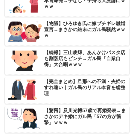
本音爆発→子なし・子持ち大激論にｗ
ｗｗ
【物議】ひろゆき氏に嫁ブチギレ離婚
宣言→まさかの結末にガル民騒然ｗｗ
ｗ
【続報】三山凌輝、あんかけパスタ店
も割烹店もピンチ→ガル民「自業自
得」大合唱ｗｗｗ
【完全まとめ】旦那への不満・夫婦の
すれ違い｜ガル民のリアル本音を総整
理
【驚愕】及川光博57歳で再婚発表→ま
さかのデキ婚にガル民「57の方が衝
撃」ｗｗｗ