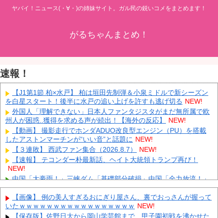
ヤバイ！ニュース(・∀・)の姉妹サイト。ガル民の鋭いコメをまとめます！
がるちゃんまとめ！
速報！
【J1第1節 柏×水戸】 柏は垣田先制弾＆小泉ミドルで新シーズン
を白星スタート！後半に水戸の追い上げを許すも逃げ切る
NEW!
外国人「理解できない」日本人ファンタジスタがまだ無所属で欧
州人が困惑..獲得を求める声が続出！【海外の反応】
NEW!
【動画】 撮影走行でホンダADUO改良型エンジン（PU）を搭載
したアストンマーチンが“いい音”と話題に
NEW!
【３連敗】 西武ファン集合（2026.8.7）
NEW!
【速報】 テコンダー朴最新話、ヘイト大統領トランプ再び！
NEW!
中国「大豪雨！」三峡ダム「基礎部分破損」中国「全力放流！」
台風13号「中国上陸予測」台風15号「中国接近（画像」中国「台風
同時上陸！（穀物生産が壊滅危機」→
NEW!
【画像】 例の美人すぎるおにぎり屋さん、裏でおっさんが握って
いたｗｗｗｗｗｗｗｗｗｗｗｗｗｗｗｗｗ
NEW!
【悲報】 中国、橋の欄干が強風一発で粉々に 鉄筋ゼロ 当局「接
着剤でくっつけただけ」「正常で、品質問題はない」
NEW!
【保存版】佐野日大から岡山学芸館まで、甲子園初戦を沸かせた