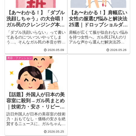
【あ〜わかる！】「ダブル
【あ〜わかる！】肩幅広い
洗顔しちゃう」の大合唱！
女性の服選び悩みと解決法
ガル民のクレンジング本音
25選｜ドロップショルダ
おすすめ｜アテニア・
ー・Vネック活用法
「ダブル洗顔いらない」って書い
肩幅が広くて服が似合わない悩み
HABA・400円の神コスパ
てあるのについついやってしま
を持つ女性へ。ガル民174人のリ
う…。そんなガル民の本音が炸裂
アルな声から選んだ解決法25
品まで
した美容トピが盛り上がりを見せ
選。ドロップショルダー・Vネッ
2026.05.09
2026.05.26
て...
ク・メンズ服活用などの実践テク
ニック、試着室の悲劇、コート選
美容・ファッション
びの地獄、骨格別スタイリング術
まで一気にまとめ。
【話題】外国人が日本の美
容室に殺到→ガル民まとめ
｜技術力・安さ・リピータ
ーにならない問題
訪日外国人が日本の美容室の技術
力・おもてなし・価格の安さを絶
賛するニュースに、ガルちゃん民
が本音を語る。リピーターになら
2026.05.25
ない問題、美容師の低賃金、語学