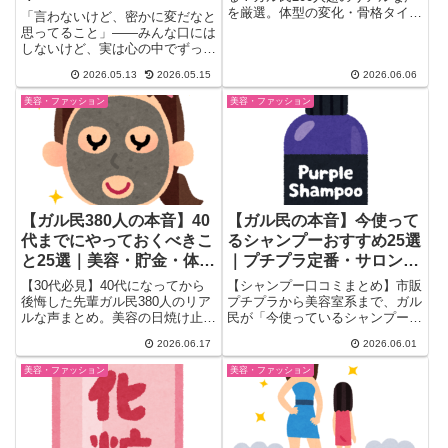
横から見たら変・投げ銭の
を厳選。体型の変化・骨格タイプ
「言わないけど、密かに変だなと
別の選び方・年代別に似合う色ま
謎…ガル民の本音
思ってること」——みんな口には
で、40〜60代女性の本音まと
しないけど、実は心の中でずっと
め。「年齢で諦めたら着る服なく
モヤモヤしてること、あります
2026.05.13
2026.05.15
2026.06.06
なる」派と「お腹が苦しくて無
よ...
理」派、あなたはどっち？
美容・ファッション
美容・ファッション
【ガル民380人の本音】40
【ガル民の本音】今使って
代までにやっておくべきこ
るシャンプーおすすめ25選
と25選｜美容・貯金・体
｜プチプラ定番・サロン
力・歯の後悔リスト
系・縮毛矯正向けを徹底比
【30代必見】40代になってから
【シャンプー口コミまとめ】市販
較
後悔した先輩ガル民380人のリア
プチプラから美容室系まで、ガル
ルな声まとめ。美容の日焼け止
民が「今使っているシャンプー」
め・シミ対策から始まり、貯金・
をリアルな声で紹介。メリット・
2026.06.17
2026.06.01
海外旅行・歯のメンテナンス・体
LUX・ダイアン・ミルボン・ジア
型維持・キャリアアップまで
ンサーなど25品以上を髪質・頭
美容・ファッション
美容・ファッション
『30代のうちにやっておくべき
皮悩み別に整理。縮毛矯正・ヘア
こと』25選を一気にチェックで
カラー後のケアにも使えるまと
きます。
め！