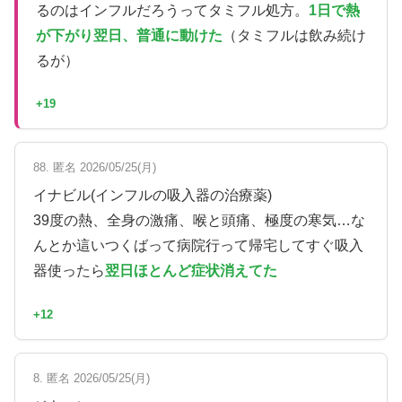
るのはインフルだろうってタミフル処方。
1日で熱
が下がり翌日、普通に動けた
（タミフルは飲み続け
るが）
+19
88. 匿名 2026/05/25(月)
イナビル(インフルの吸入器の治療薬)
39度の熱、全身の激痛、喉と頭痛、極度の寒気…な
んとか這いつくばって病院行って帰宅してすぐ吸入
器使ったら
翌日ほとんど症状消えてた
+12
8. 匿名 2026/05/25(月)