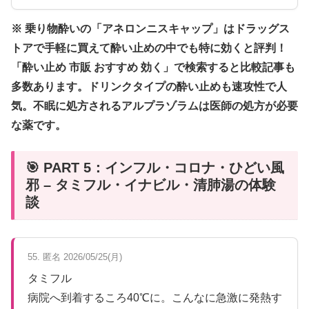
※ 乗り物酔いの「アネロンニスキャップ」はドラッグス
トアで手軽に買えて酔い止めの中でも特に効くと評判！
「酔い止め 市販 おすすめ 効く」で検索すると比較記事も
多数あります。ドリンクタイプの酔い止めも速攻性で人
気。不眠に処方されるアルプラゾラムは医師の処方が必要
な薬です。
🎯 PART 5：インフル・コロナ・ひどい風
邪 – タミフル・イナビル・清肺湯の体験
談
55. 匿名 2026/05/25(月)
タミフル
病院へ到着するころ40℃に。こんなに急激に発熱す