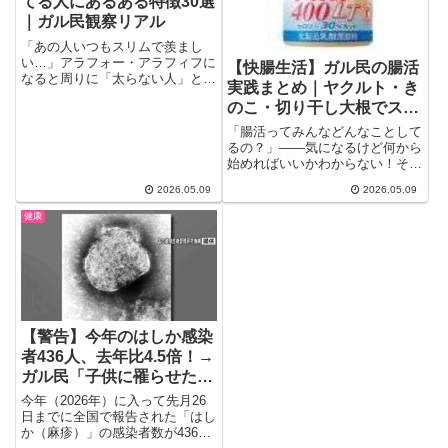
てる人にあるある特徴30選
｜ガル民観察リアル
「あの人いつもスリムで羨まし
い…」アラフォー・アラフィフに
【快腸生活】ガル民の腸活
なると周りに「太らない人」と
実践まとめ｜ヤクルト・き
「太る一方の人」がはっきり分か
のこ・切り干し大根でスッ
れて...
キリ解決
「腸活ってみんなどんなことして
るの？」――気になるけど何から
始めればいいかわからない！そん
な方必見、ガル民が自分の腸活
2026.05.09
2026.05.09
体...
健康
【警告】今年のはしか感染
者436人、去年比4.5倍！→
ガル民「子供に罹らせたく
ない」「1回接種の30〜50
今年（2026年）に入って先月26
代は要注意」
日までに全国で報告された「はし
か（麻疹）」の感染者数が436人