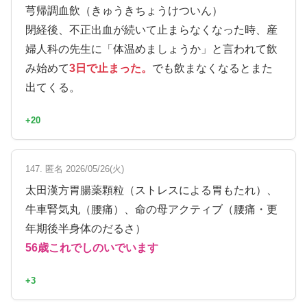
芎帰調血飲（きゅうきちょうけついん）
閉経後、不正出血が続いて止まらなくなった時、産
婦人科の先生に「体温めましょうか」と言われて飲
み始めて
3日で止まった。
でも飲まなくなるとまた
出てくる。
+20
147. 匿名 2026/05/26(火)
太田漢方胃腸薬顆粒（ストレスによる胃もたれ）、
牛車腎気丸（腰痛）、命の母アクティブ（腰痛・更
年期後半身体のだるさ）
56歳これでしのいでいます
+3