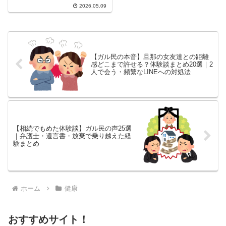
に達し、去年の同時期と比...
2026.05.09
【ガル民の本音】旦那の女友達との距離
感どこまで許せる？体験談まとめ20選｜2
人で会う・頻繁なLINEへの対処法
【相続でもめた体験談】ガル民の声25選
｜弁護士・遺言書・放棄で乗り越えた経
験まとめ
ホーム
健康
おすすめサイト！