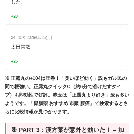
した。
+20
34. 匿名 2026/05/25(月)
太田胃散
+25
※ 正露丸の+104は圧巻！「臭いほど効く」説もガル民の
間で根強い。正露丸クイックC（約6分で溶けだすタイ
プ）も即効性で好評。赤玉は「正露丸より好き」派も多い
ようです。「胃腸薬 おすすめ 市販 腹痛」で検索するとさ
らに比較情報が見つかります。
🎯 PART 3：漢方薬が意外と効いた！ – 加