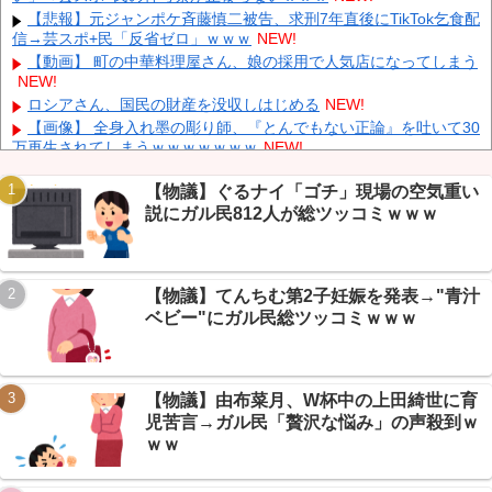
中国人のリウさん、新エネ車で国境越えたら遠隔操作で30時間ロ
【悲報】元ジャンポケ斉藤慎二被告、求刑7年直後にTikTok乞食配
ックされる！
NEW!
信→芸スポ+民「反省ゼロ」ｗｗｗ
NEW!
K-POPアイドルの約半数が3年後には姿を消す…損益分岐点突破
【動画】 町の中華料理屋さん、娘の採用で人気店になってしまう
は4％未満
NEW!
NEW!
彫り師YouTuber・しげち「刺青タトゥー入れてる奴は全員バカで
ロシアさん、国民の財産を没収しはじめる
NEW!
す」「すごい民度低い」「5000円好きなんすよ、バカって」
NEW!
【画像】 全身入れ墨の彫り師、『とんでもない正論』を吐いて30
万再生されてしまうｗｗｗｗｗｗｗ
NEW!
【悲報】二次元に詳しいVIPPER集合、うろ覚えキャラ当てクイ
ズに全滅ｗｗｗ
NEW!
【物議】ぐるナイ「ゴチ」現場の空気重い
説にガル民812人が総ツッコミｗｗｗ
【朗報】ダイエット相談民、VIPPERに記録しろと説教される→
本当に痩せ始めるｗｗｗ
NEW!
Powered by livedoor 相互RSS
【悲報】 明日、飛田給とかいう謎の場所に行くんやが何があるん
や????・・・・・・・・・
NEW!
【物議】てんちむ第2子妊娠を発表→"青汁
【保存版】NGT48はV字回復できるか2026→新曲・客増加・卒業
ベビー"にガル民総ツッコミｗｗｗ
生活躍、復活の条件を全部並べたｗ
NEW!
【物議】由布菜月、W杯中の上田綺世に育
児苦言→ガル民「贅沢な悩み」の声殺到ｗ
Powered by livedoor 相互RSS
ｗｗ