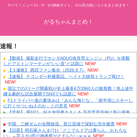
ヤバイ！ニュース(・∀・)の姉妹サイト。ガル民の鋭いコメをまとめます！
がるちゃんまとめ！
速報！
【動画】 撮影走行でホンダADUO改良型エンジン（PU）を搭載
したアストンマーチンが“いい音”と話題に
NEW!
【３連敗】 西武ファン集合（2026.8.7）
NEW!
【速報】 テコンダー朴最新話、ヘイト大統領トランプ再び！
NEW!
国立でのJリーグ開幕戦が史上最多6万3960人の観客数！地上波中
継＆劇的な試合展開でSNSでも話題に
NEW!
F1ドライバー達の夏休みは「みんな海だな」「南半球にスキーし
に行くやついねえのか」との意見
NEW!
【悲報】 週刊誌、好き放題書きまくる 高市早苗首相は新公用車
の贅を尽くした後部座席でたばこを吸うのが至福の時間「どんどん
延びる乗車時間」
NEW!
中国、三峡ダムが全開放流。長江流域で深刻な洪水被害
NEW!
タトゥー彫り師さん「刺青入れてる奴は全員バカです」→30万再
【話題】明石家さんま(71)「どこでもドアは要らん、おもろな
生ｗｗｗｗｗｗ
NEW!
い」→芸スポ+民の神考察が止まらないｗｗｗ
NEW!