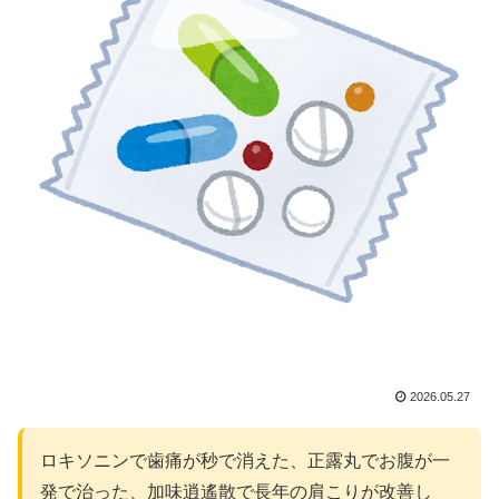
2026.05.27
ロキソニンで歯痛が秒で消えた、正露丸でお腹が一
発で治った、加味逍遙散で長年の肩こりが改善し