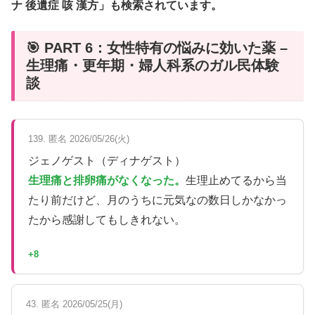
ナ 後遺症 咳 漢方」も検索されています。
🎯 PART 6：女性特有の悩みに効いた薬 –
生理痛・更年期・婦人科系のガル民体験
談
139. 匿名 2026/05/26(火)
ジェノゲスト（ディナゲスト）
生理痛と排卵痛がなくなった。
生理止めてるから当
たり前だけど、月のうちに元気なの数日しかなかっ
たから感謝してもしきれない。
+8
43. 匿名 2026/05/25(月)