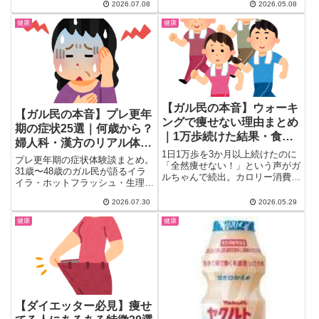
ん...
2026.07.08
2026.05.08
選。更年期・鉄分不足・甲状腺機
能低下・ME/CFSなど考えられる
健康
健康
原因から、鉄分サプリ・散歩・食
事改善まで実際に効果があった対
処法を25個一気にチェックでき
ます。
【ガル民の本音】ウォーキ
【ガル民の本音】プレ更年
ングで痩せない理由まとめ
期の症状25選｜何歳から？
｜1万歩続けた結果・食事
婦人科・漢方のリアル体験
との関係・代替運動
1日1万歩を3か月以上続けたのに
談
プレ更年期の症状体験談まとめ。
「全然痩せない！」という声がガ
31歳〜48歳のガル民が語るイラ
ルちゃんで続出。カロリー消費の
イラ・ホットフラッシュ・生理不
現実・食事との関係・膝への負
順・不眠のリアルと、婦人科の血
担・更年期女性特有の問題点、そ
2026.07.30
2026.05.29
液検査で「異常なし」と言われた
して実際に痩せた人の成功法ま
本音、漢方やエクオールで改善し
健康
健康
で、30〜50代女性のリアルな声
た体験談、橋本病・バセドウ病と
20選を一気にまとめました。
の見分け方まで一気にチェックで
きます。
【ダイエッター必見】痩せ