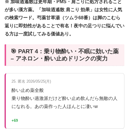
※ 加味逍遙散は更年期・PMS・肩こりに処方されること
が多い漢方薬。「加味逍遙散 肩こり 効果」は女性に人気
の検索ワード。芍薬甘草湯（ツムラ68番）は脚のこむら
返りに即効性があることで有名！夜中の足つりに悩んでい
る方は一度試してみる価値あり。
🎯 PART 4：乗り物酔い・不眠に効いた薬
– アネロン・酔い止めドリンクの実力
25. 匿名 2026/05/25(月)
酔い止め薬全般
乗り物酔い過激派だけど酔い止め飲んだら無敵の人
になれる。あの薬作った人ほんとに凄いw
+69