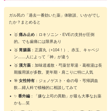
ガル民の「過去一番効いた薬」体験談、いかがでし
たか？まとめると
🥇
痛み止め
：ロキソニン・EVEの支持が圧倒
的。でも歯痛には限界あり
🥈
胃腸薬
：正露丸（+104！）、赤玉、キャベジ
ン……人によって「神」が違う
🥉
漢方薬
：加味逍遙散・芍薬甘草湯・葛根湯は長
期服用派が多数。更年期・肩こりに特に人気
🎯
女性特有
：ジェノゲスト・命の母・芎帰調血
飲…婦人科で積極的に相談してみて
✨
番外編
：「嫌な上司の異動」が最も大事なお薬
かも…笑