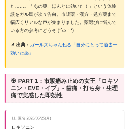
た……。「あの薬、ほんとに効いた！」という体験
談をガル民が次々告白。市販薬・漢方・処方薬まで
幅広くリアルな声が集まりました。薬選びに悩んで
いる方の参考にどうぞ (*´ω｀*)
📌 出典：
ガールズちゃんねる「自分にとって過去一
効いた薬」
🎯 PART 1：市販痛み止めの女王「ロキソ
ニン・EVE・イブ」- 歯痛・打ち身・生理
痛で実感した即効性
11. 匿名 2026/05/25(月)
ロキソニン