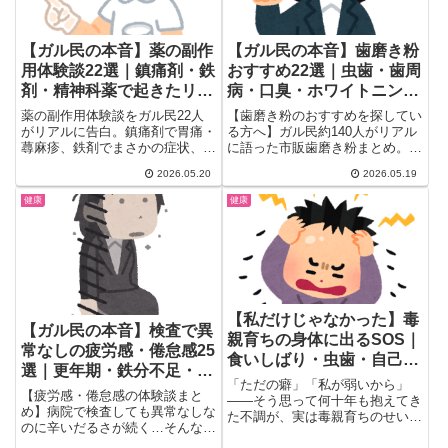
【ガル民の本音】薬の副作
【ガル民の本音】歯磨き粉
用体験談22選｜鎮痛剤・鉄
おすすめ22選｜虫歯・歯周
剤・精神科薬で起きたリア
病・口臭・ホワイトニング
ル
目的別まとめ
薬の副作用体験談をガル民22人
【歯磨き粉のおすすめを探してい
がリアルに告白。鎮痛剤で胃痛・
る方へ】ガル民約140人がリアル
蕁麻疹、鉄剤でまさかの症状、精
に語った市販歯磨き粉まとめ。ク
神科の薬で10年30キロ増…。病
リーンデンタル・ブリリアントモ
2026.05.20
2026.05.19
院でも教えてくれない女性のリア
ア・コンクール・チェックアップ
ルな副作用エピソードをカテゴリ
など人気22選を、虫歯予防・歯
健康
健康
別にまとめました。婦人科系・ス
周病・口臭・ホワイトニング目的
テロイド・眠剤の体験談も。
別に厳選紹介。
【私だけじゃなかった】毒
【ガル民の本音】検査で異
親育ちの身体に出るSOS｜
常なしの疲労感・倦怠感25
食いしばり・虫歯・自己肯
選｜更年期・鉄分不足・甲
定感ゼロ
「ただの癖」「私が弱いから」
状腺が原因のことも
【疲労感・倦怠感の体験談まと
――そう思って何十年も抱えてき
め】病院で検査しても異常なしな
た不調が、実は毒親育ちのせいだ
のに辛いだるさが続く…そんな悩
ったと気づいた瞬間ってありませ
みを持つガル民のリアルな声を厳