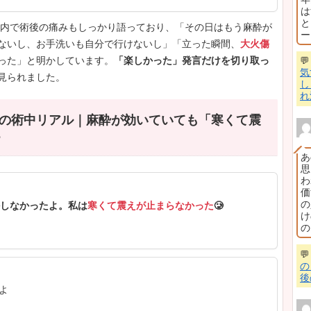
ART 1：トリンドル玲奈の帝王切開「楽し
rt FLASH・スポニチ報道】
月に第1子を出産した女優のトリンドル玲奈（34）。テ
産の感想を聞かれ、
「楽しかったです！」
と笑顔で答
を明かし、
「麻酔って、すごいなと思って。本当に何
泉に浸かっている感覚」
と語りました。
記事でも確認できます：
Smart FLASH「トリンド
『先入観を持つ人が増える』」
／
スポニチ「トリンド
キッパリ」