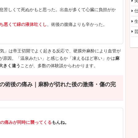
ART 2：帝王切開の術中リアル｜麻酔が効
き気」は起きる
6/04(木) 21:53:03
ってる感じなんかしなかったよ。私は
寒くて震えが止
6/04(木) 21:53:59
びるが紫になったよ
て痛くて痛くて