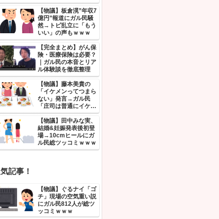
ガル民が反論！術
新着記事！
【続
乃ま
会継
何回
ミｗ
【物議
億円”
然→
いい
【完