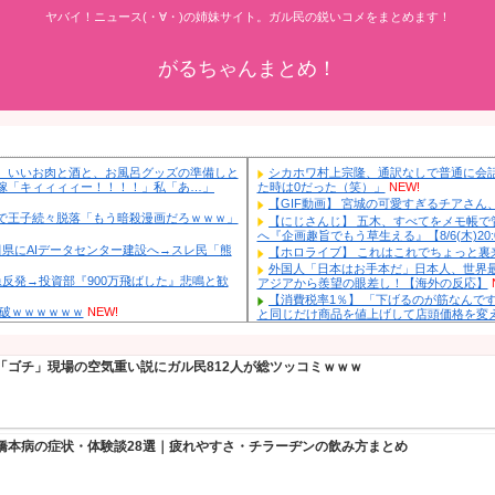
ヤバイ！ニュース(・∀・)の姉妹サ
がるちゃ
に帰るから、ゲームと、いいお肉と酒と、お風呂グッズの準備しと
の私「知るかボケ」兄嫁「キィィィィー！！！！」私「あ…」
ハンターハンター、毒で王子続々脱落「もう暗殺漫画だろｗｗｗ」
アラブ投資2兆円で秋田県にAIデータセンター建設へ→スレ民「熊
ｗ
NEW!
オクシア4万割れから急反発→投資部『900万飛ばした』悲鳴と歓
ｗ
NEW!
新型のさすまた、限界突破ｗｗｗｗｗｗ
NEW!
有吉、一般人に「ド正論」を叩きつけて炎上ｗｗｗｗｗｗｗｗ
ワイ「アルファードいいなあ。買いに行くか」店員「ほいっ見積も
【物議】ぐるナイ「ゴチ」現場の空気重い説にガル民812