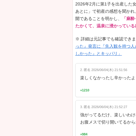
女優・トリ
民たちから
らなかった
📌 出典：
『先入観を