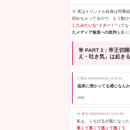
🎯 P
【Sma
2026年2
あとに」で初
開であること
たかくて、温
※ 詳細は元
った』発言に
しかった』と