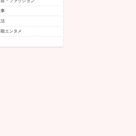
しょぼい・CM増加・Y
れ流しの実態
いていても「寒くて震
匿名
2026/6/01
あのの件でちょっと
思ったらこれか あ
われた後プロレスし
価する人たちいるけ
の人が名前出したあ
まらなかった
🥲
けの話だからね 人
のと絡めるなら...
💬
【ベッキー現在
のレギュラーが欲し
後の本音にガル民騒
匿名