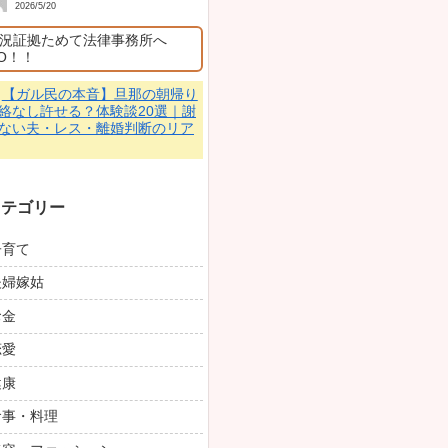
作も説得力...
💬
【ガル民の本音
か？令和の美の基準
整形・バランス論を
名無しの権兵
2026/6/20
昔、「志村けんのだ
ぁ」の最後に、人間
賞品に、「トイレッ
年分」と言うのがあ
はすごいジョークだ
といい景品だと感じ
おり、「その日はもう麻酔が
ード2000...
し」「立った瞬間、
大火傷
った」発言だけを切り取っ
💬
【あ〜わかる！
気すぎると感じる瞬