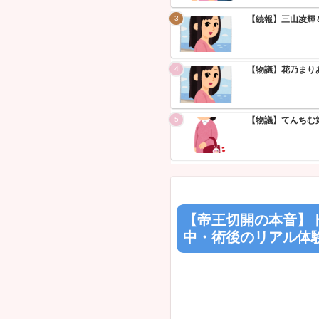
りな！」ワイ
【画像】 
とのツーショ
ん」...
NEW!
【悲報】株
ャンブル」で
【熊本地震
国施設に緊急
Powered 