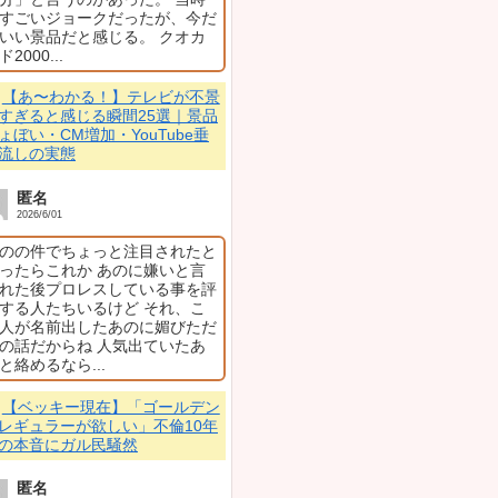
かった」発言とは？
匿名
2026/6/30
絶対森七菜
💬
演技が上手い若
レビ朝日の深夜番組「夫が寝た
グ20選｜小芝風花
えたことが話題に。帝王切
辺桃子…ガル民の本
も感じないんですよ。あっ
匿名
2026/6/25
ル玲奈、帝王切開経験を『楽しか
出口夏希は美人だけ
はブス 大河でセン
ル玲奈 初めての出産は『楽
顔長いブスがばれた
白石聖如きにもルッ
る 麒麟のときの川
美人なら東宝のSN