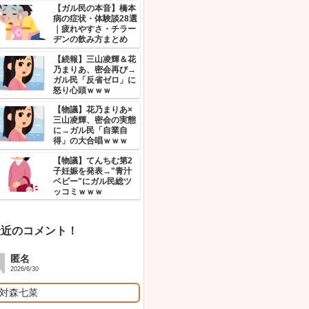
険・
｜ガ
ル体
【物
「イ
ない
「庄
ン」
【物
結婚
場→1
ル民
人気記事！
【物
チ」
にガル
ッコ