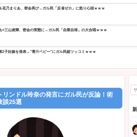
「金額おかしくね？」←お前らもそう思うよな？？？？？
NEW!
「キム兄」こと芸人・木村祐一さん（63歳）、最新の松本人志さん
ットが完全に別人だとネット騒然！ 「マジで誰かわから
式投資、若い男の自尊心をゴリゴリ削る→ニュー速+民「NISAはギ
【ガル民の本音】橋本病の症状・体験談28選｜疲れやすさ
大論争ｗｗｗ
NEW!
まとめ】イオンモール爆発の原因はLPGガス漏れ濃厚→経産省が全
点検要請
NEW!
【続報】三山凌輝＆花乃まりあ、密会再び→ガル民「反省ゼ
by livedoor 相互RSS
【物議】花乃まりあ×三山凌輝、密会の実態に→ガル民「自
【物議】てんちむ第2子妊娠を発表→"青汁ベビー"にガル民