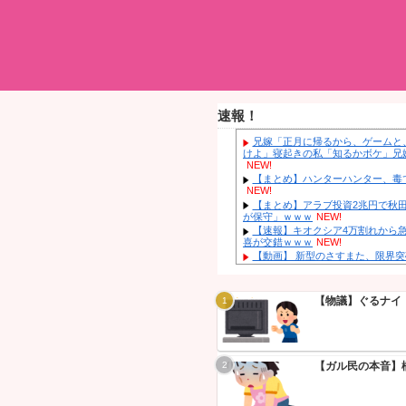
速報！
兄嫁「正月
けよ」寝起き
NEW!
【まとめ】
NEW!
【まとめ】
が保守」ｗｗ
【速報】キ
喜が交錯ｗｗ
【動画】 
【悲報】 
NEW!
【画像】 