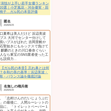
【ガ
病の症
｜疲
ヂン
【続
乃ま
ガル
2026.06.05
怒り
【物議
た」と語り、経験者のガル
三山
に→
た」「寒くて震えが止ま
得」
*´ω｀*)
【物議
子妊娠
を『楽しかった』発言に
ベビー
ッコ
最近のコメント