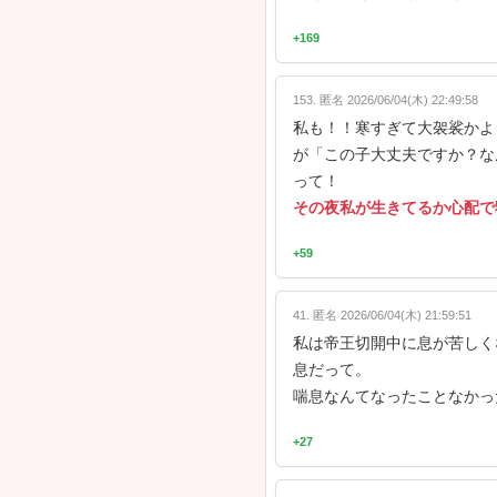
2. 匿名 2026/06
楽しくなか
+1210
3. 匿名 2026/06
強がってる
お腹メスで
+984
※ 実はトリ
切れちゃって
したみたいな
たメディア報