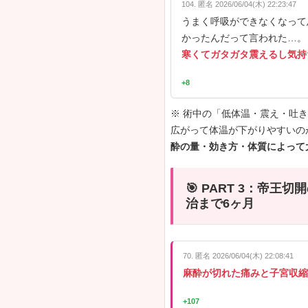
🎯 P
え・吐
8. 匿名 2026/0
温泉に浸か
+623
19. 匿名 2026/0
私も、くち
寒くて寒く