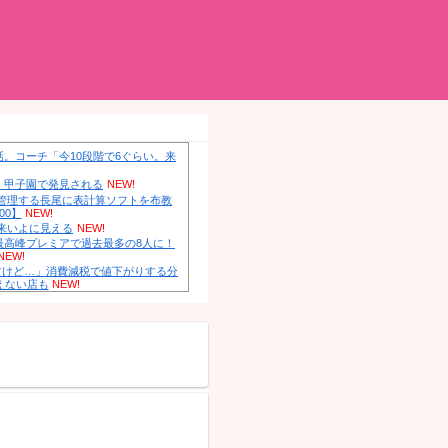
イト。ガル民の鋭いコメをまとめます！
んまとめ！
シカホワ村上宗隆、通訳なしで普通に会話。コーチ「今10段階
た時は0だった（笑）」
NEW!
【GIF動画】 宮城の可愛すぎるチアさん、甲子園で発見される
【にじさんじ】 五木、すべてをメモ帳で管理する長尾に表計算
へ『企画趣旨でもう草生える』【8/6(木)20:00】
NEW!
【ホロライブ】 これはこれでちょっと裏来いよに見える
NEW!
外国人「日本はお手本だ」日本人、世界最高峰プレミアで過去最
アジアから羨望の眼差し！【海外の反応】
NEW!
【消費税率1％】 「下げるのが筋なんですけど…」消費減税で
と同じだけ商品を値上げして店頭価格を変えない店も
NEW!
中国「大洪水！」中国ダム「決壊」地元民「公式発表より死者
府「住民拘束！（安否不明」中国当局「救助隊動画も削除」台風1
ム接近中」→
NEW!
人が総ツッコミｗｗｗ