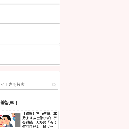
「中国人ってこんなに嫌われているの？」日本生活9年目で明か
NEW!
韓国人の対日好感度が過去最高に、「ノージャパン」は終わっ
「中国より100倍いい」
NEW!
【朗報】 消費減税、閣議決定 来年4月から2年間1％に
NEW!
・チラーヂンの飲み方まとめ
ロ」に怒り心頭ｗｗｗ
Powered by livedoor 相互RSS
業自得」の大合唱ｗｗｗ
総ツッコミｗｗｗ