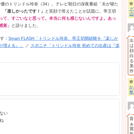
ンドル玲奈（34）が帝王切開での出産を「楽しかっ
リアルな反論の声が集まりました。「術後が地獄だっ
」…帝王切開のリアルな体験談を25選にまとめました。(
ガールズちゃんねる「トリンドル玲奈、帝王切開経験
持つ人が増える』女性たちから集まる悲鳴」