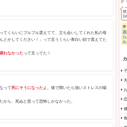
/04(木) 21:51:56
ったし辛かったよ
/04(木) 21:52:27
だけ、楽しいわけない
切り開いてるからね
ンドル自身は同番組内で術後の痛みもしっかり語って
るので、もう動けないし、お手洗いも自分で行けない
”イター！”
ってなった」と明かしています。
「楽しか
道への批判
も多く見られました。