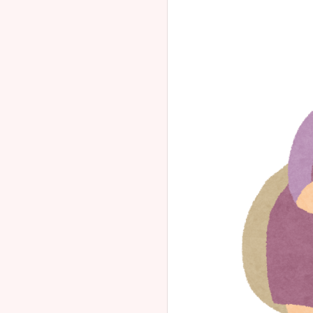
【帝王
中・術後