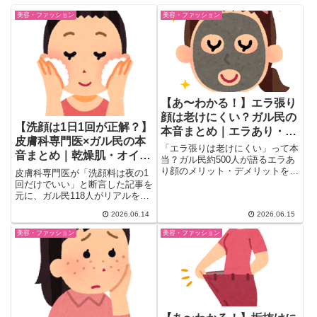
美容・ファッション
美容・ファッション
【あ〜わかる！】エラ張り
顔は老けにくい？ガル民の
【洗顔は1日1回が正解？】
本音まとめ｜エラあり・な
皮膚科専門医×ガル民の本
し比較＆芸能人の変化
「エラ張りは老けにくい」って本
音まとめ｜乾燥肌・オイリ
当？ガル民約500人が語るエラあ
ー肌別の洗顔回数
り顔のメリット・デメリットを徹
皮膚科専門医が「洗顔料は夜の1
底まとめ。シワができにくい・ほ
回だけでいい」と断言した記事を
うれい線が薄い・歯並びが良いな
元に、ガル民118人がリアルを語
ど意外な利点も。栗山千明・木村
り合いました。乾燥肌・オイリー
2026.06.14
2026.06.15
多江など芸能人の変化も話題。
肌・混合肌別の最適な洗顔回数
30代〜アラフィフのリアルな体
と、「朝は水だけ」派の体験談・
美容・ファッション
美容・ファッション
験談。
40代以降の変化・化粧品会社vs
皮膚科医論争まで一気にまとめ。