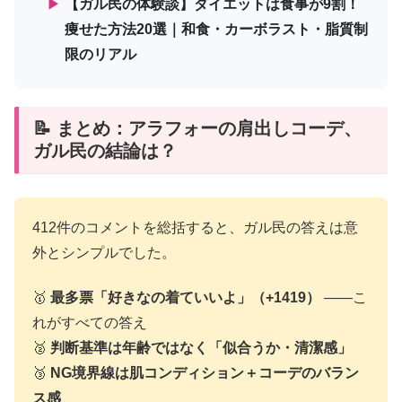
▶
【ガル民の体験談】ダイエットは食事が9割！
痩せた方法20選｜和食・カーボラスト・脂質制
限のリアル
📝 まとめ：アラフォーの肩出しコーデ、
ガル民の結論は？
412件のコメントを総括すると、ガル民の答えは意
外とシンプルでした。
🥇
最多票「好きなの着ていいよ」（+1419）
——こ
れがすべての答え
🥈
判断基準は年齢ではなく「似合うか・清潔感」
🥉
NG境界線は肌コンディション＋コーデのバラン
ス感