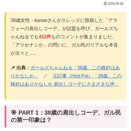
2026.06.08
38歳女性・kanaeさんがスレッズに投稿した「アラ
フォーの肩出しコーデ」が話題を呼び、ガールズち
ゃんねるでも
412件
ものコメントが集まりました。
「アリかナシか」の問いに、ガル民のリアルな本音
が次々と…。
📌 出典：
ガールズちゃんねる「38歳。この格好はあ
りかなしか」
／
元記事（Hint-Pot）「38歳。この
格好はありかなしか 肩出しコーデにさまざまな声」
🎯 PART 1：38歳の肩出しコーデ、ガル民
の第一印象は？