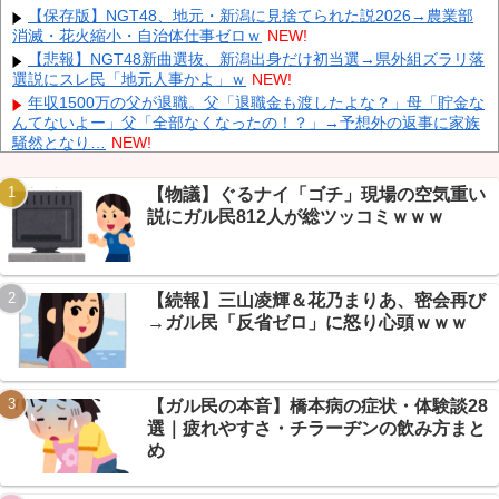
【保存版】NGT48、地元・新潟に見捨てられた説2026→農業部
【速報】 高市政権、エース級の財務官僚・一松旬氏を左遷「彼は
消滅・花火縮小・自治体仕事ゼロｗ
NEW!
協力的でなかった」財務省の言いなりではないことが判明
NEW!
【悲報】NGT48新曲選抜、新潟出身だけ初当選→県外組ズラリ落
中国製ルーター20機種にバックドア 外部から完全制御できる機能
選説にスレ民「地元人事かよ」ｗ
NEW!
が仕込まれていた
NEW!
年収1500万の父が退職。父「退職金も渡したよな？」母「貯金な
石油もない、鉄もない、国土の7割は山…それでも日本が世界屈
んてないよー」父「全部なくなったの！？」→予想外の返事に家族
指の経済大国になれた「勤勉さ」以外の勝因！
NEW!
騒然となり…
NEW!
嫁と子作り中なんだけどこうなるｗｗｗ
NEW!
【速報】 『有吉の夏休み』、とんでもない発表をしてしま
【物議】ぐるナイ「ゴチ」現場の空気重い
う！！！！！
NEW!
説にガル民812人が総ツッコミｗｗｗ
【速報】トランプ「イラン戦争、近く終結する」→エッヂ民「何
Powered by livedoor 相互RSS
回目だよ」総ツッコミｗｗｗ
NEW!
【朗報】日鉄が買収したUSスチール、まさかの1800億円利益貢
献→反対派「え？」ｗｗｗ
NEW!
【続報】三山凌輝＆花乃まりあ、密会再び
【まとめ】投資部投機部★1、トランプ発言も為替介入も華麗に
→ガル民「反省ゼロ」に怒り心頭ｗｗｗ
スルー→古河電工祭りにｗｗｗ
NEW!
【画像】 北海道の1500万の中古物件、レベチｗｗｗｗｗｗｗｗ
ｗｗｗｗｗｗｗｗｗｗｗｗ
NEW!
【ガル民の本音】橋本病の症状・体験談28
選｜疲れやすさ・チラーヂンの飲み方まと
め