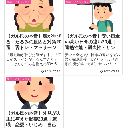
マナー衝突・田舎の親族トラブル
美容・ファッション
美容・ファッション
実例まで、知恵袋以上のリアルな
本音とマナーの本当のところを
20選厳選して紹介します。
【ガル民の本音】顔が伸び
【ガル民の本音】安い日傘
る・たるみの原因と対策20
vs高い日傘の違い20選｜
選｜舌トレ・マッサージ・
遮熱性能・耐久性・サンバ
ボトックス体験談
リアのリアル評価
「最近顔が伸びた気がする」「フ
安い日傘と高い日傘の違いをガル
ェイスラインがたるんできた」
民が徹底比較！UVカットより遮
——そんな悩みを抱える30〜50
熱性能が差のカギ。サンバリア・
代女性に向けて、ガル民104人の
ロサブラン・wpc・東レサマーシ
2026.07.17
2026.05.19
リアルな声を厳選。舌トレ・ヘッ
ールドの本音レビュー、買い替え
ドマッサージ・ボトックスの効果
時期の目安まで。5月から夏の日
美容・ファッション
と注意点、中顔面短縮メイクのコ
傘選びに役立つ情報が満載です。
ツまで本音の対策法をまとめまし
た。
【ガル民の本音】外見が人
生に与えた影響20選｜就
職・恋愛・いじめ・自己肯