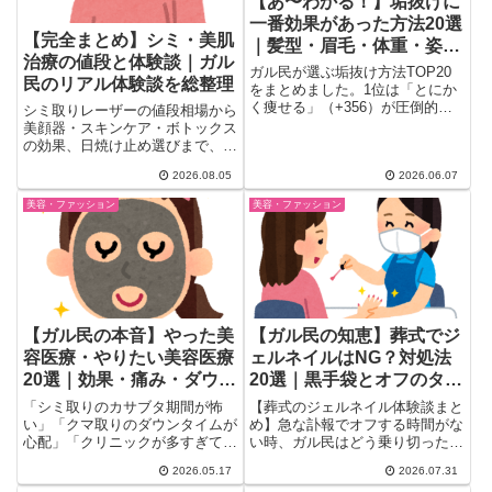
【あ〜わかる！】垢抜けに
一番効果があった方法20選
【完全まとめ】シミ・美肌
｜髪型・眉毛・体重・姿勢
治療の値段と体験談｜ガル
の結論
ガル民が選ぶ垢抜け方法TOP20
民のリアル体験談を総整理
をまとめました。1位は「とにか
く痩せる」（+356）が圧倒的。
シミ取りレーザーの値段相場から
次いで髪型・眉毛・姿勢の順。
美顔器・スキンケア・ボトックス
BMI25から18.5に落として大変身
の効果、日焼け止め選びまで、当
した実録や、パーソナルカラー×
サイトのガル民体験談記事9本を
2026.08.05
2026.06.07
骨格診断の活用法まで、30〜50
テーマ別に総整理しました。アラ
代女性のリアルな本音を一気にチ
フォー・アラフィフ世代のリアル
美容・ファッション
美容・ファッション
ェック。
な美容費用と効果の実態がまるご
とわかる完全保存版まとめです。
【ガル民の本音】やった美
【ガル民の知恵】葬式でジ
容医療・やりたい美容医療
ェルネイルはNG？対処法
20選｜効果・痛み・ダウン
20選｜黒手袋とオフのタイ
タイムの実態
ミング体験談
「シミ取りのカサブタ期間が怖
【葬式のジェルネイル体験談まと
い」「クマ取りのダウンタイムが
め】急な訃報でオフする時間がな
心配」「クリニックが多すぎて迷
い時、ガル民はどう乗り切った？
子」……40代に入り、美容医療
黒い手袋やベージュシール・テー
2026.05.17
2026.07.31
を...
ピングの活用法から、義実家との