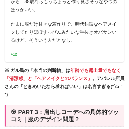
から、38歳ならもうちょっと作り良さそうなやつの
ほうがいい。
たまに服だけ甘々な若作りで、時代錯誤なヘアメイ
クしてたりほぼすっぴんみたいな手抜きオバサンい
るけど、そういう人だとなし。
+12
※ ガル民の「本当の判断軸」は
年齢でも露出量でもなく
「清潔感」と「ヘアメイクとのバランス」
。アパレル店員
さんの「ときめいたなら着ればいい」は名言すぎる(*´ω｀
*)
🎯 PART 3：肩出しコーデへの具体的ツッ
コミ｜服のデザイン問題？