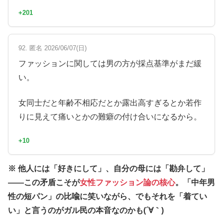
+201
92. 匿名 2026/06/07(日)
ファッションに関しては男の方が採点基準がまだ緩
い。
女同士だと年齢不相応だとか露出高すぎるとか若作
りに見えて痛いとかの難癖の付け合いになるから。
+10
※ 他人には「好きにして」、自分の母には「勘弁して」
——この矛盾こそが
女性ファッション論の核心
。「中年男
性の短パン」の比喩に笑いながら、でもそれを「着てい
い」と言うのがガル民の本音なのかも(´∀｀)