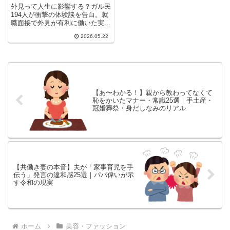
定感のリアル
外見って人生に影響する？ガル民
194人が衝撃の体験談を告白。就
職面接で外見が有利に働いた実
例、恋愛・結婚への影響、学生時
2026.05.22
代のルッキズムいじめ体験、ダイ
エットで人生が激変した話まで。
30〜50代女性のリアルな声20選
をまとめました。
【あ〜わかる！】親から教わってなくて
恥をかいたマナー・常識25選｜手土産・
冠婚葬祭・身だしなみのリアル
【共働き妻の本音】夫が「家事育児を手
伝う」発言の違和感25選｜パパ偉いが示
す令和の現実
ホーム
美容・ファッション