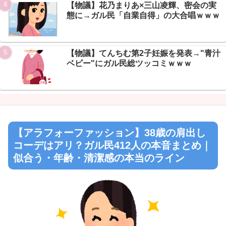
Powered by livedoor 相互RSS
【物議】花乃まりあ×三山凌輝、密会の実
態に→ガル民「自業自得」の大合唱ｗｗｗ
【物議】てんちむ第2子妊娠を発表→"青汁
ベビー"にガル民総ツッコミｗｗｗ
【アラフォーファッション】38歳の肩出し
コーデはアリ？ガル民412人の本音まとめ｜
似合う・年齢・清潔感の本当のライン