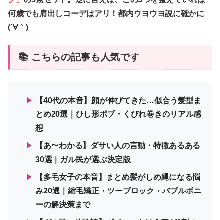
何歳でも肩出しコーデはアリ！都内ウヨウヨ説に確かに
(´∀｀)
📚 こちらの記事も人気です
▶
【40代の本音】顔が伸びてきた…似合う髪型ま
とめ20選｜ひし形ボブ・くびれ巻きのリアル感
想
▶
【あ〜わかる】ダサい人の言動・特徴あるある
30選｜ガル民が選ぶ決定版
▶
【多毛女子の本音】まとめ髪がしめ縄になる悩
み20選｜縮毛矯正・ツーブロック・バブルポニ
ーの解決策まで