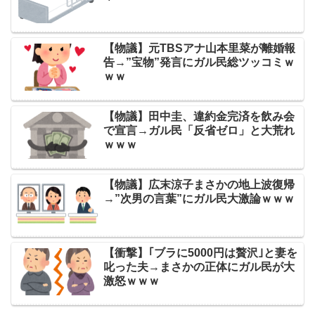
【物議】元TBSアナ山本里菜が離婚報
告→”宝物”発言にガル民総ツッコミｗ
ｗｗ
【物議】田中圭、違約金完済を飲み会
で宣言→ガル民「反省ゼロ」と大荒れ
ｗｗｗ
【物議】広末涼子まさかの地上波復帰
→”次男の言葉”にガル民大激論ｗｗｗ
【衝撃】｢ブラに5000円は贅沢｣と妻を
叱った夫→まさかの正体にガル民が大
激怒ｗｗｗ