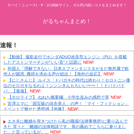
ヤバイ！ニュース(・∀・)の姉妹サイト。ガル民の鋭いコメをまとめます！
がるちゃんまとめ！
速報！
【動画】 撮影走行でホンダADUO改良型エンジン（PU）を搭載
したアストンマーチンが“いい音”と話題に
NEW!
外国人「理解できない」日本人ファンタジスタがまだ無所属で欧
州人が困惑..獲得を求める声が続出！【海外の反応】
NEW!
【にじさんじ】 ルイス「ドパガキの時代は終わり！セロトニン優
位のセロガキなるわよ！ンンンきんもちいい〜〜！！ドパドパド
パ」【雀魂】
NEW!
【ホロライブ】 ねねち概要欄、小学生並みの感想で草
NEW!
宮澤エマに「国宝級の浴衣美人」の声！「マイ・フィクション」
イベントで魅せた透明感【画像】
NEW!
インドネシア「高速鉄道！」中国「大赤字！」インドネシア「運
営会社の株式購入！（負債対策」中国「はい（巨額負債」インドネ
エネ夫に離婚を突きつけたら私の職場(法律事務所)に乗り込んで
シア「700km延伸計画！（実質中止」→
NEW!
きた 堂々と「離婚の法律相談です。母の薦めでこちらに参りまし
た」と言っているが、...
NEW!
クビになったバイト先の店長のインスタ見つけた
NEW!