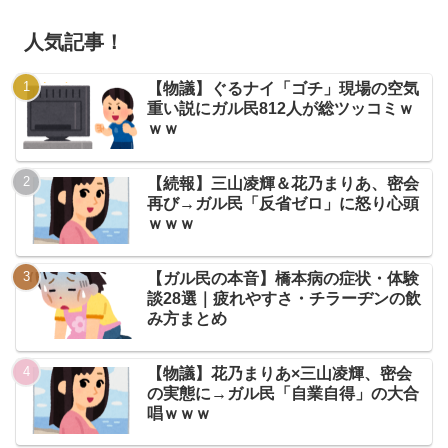
人気記事！
【物議】ぐるナイ「ゴチ」現場の空気
重い説にガル民812人が総ツッコミｗ
ｗｗ
【続報】三山凌輝＆花乃まりあ、密会
再び→ガル民「反省ゼロ」に怒り心頭
ｗｗｗ
【ガル民の本音】橋本病の症状・体験
談28選｜疲れやすさ・チラーヂンの飲
み方まとめ
【物議】花乃まりあ×三山凌輝、密会
の実態に→ガル民「自業自得」の大合
唱ｗｗｗ