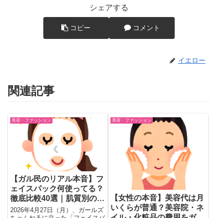
シェアする
コピー
コメント
イエロー
関連記事
美容・ファッション
美容・ファッション
【ガル民のリアル本音】フ
ェイスパック何使ってる？
【女性の本音】美容代は月
徹底比較40選｜肌質別の本
いくらが普通？美容院・ネ
当に効くやつが見つかる神
2026年4月27日（月）、ガールズ
イル・化粧品の費用をガル
トピ
ちゃんねるに立った「フェイスパ