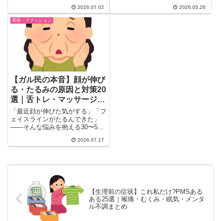
しい"あるあるを20選まとめまし
選。ドロップショルダー・Vネッ
2026.07.02
2026.05.26
た。自分では気づきにくい失敗ポ
ク・メンズ服活用などの実践テク
イントや老け見えの原因、ぼかし
ニック、試着室の悲劇、コート選
美容・ファッション
のコツまでわかる、共感必至のリ
びの地獄、骨格別スタイリング術
アルな声を厳選して紹介します。
まで一気にまとめ。
【ガル民の本音】顔が伸び
る・たるみの原因と対策20
選｜舌トレ・マッサージ・
ボトックス体験談
「最近顔が伸びた気がする」「フ
ェイスラインがたるんできた」
——そんな悩みを抱える30〜50
代女性に向けて、ガル民104人の
2026.07.17
リアルな声を厳選。舌トレ・ヘッ
ドマッサージ・ボトックスの効果
と注意点、中顔面短縮メイクのコ
ツまで本音の対策法をまとめまし
た。
【生理前の症状】これ私だけ?PMSある
ある25選｜喉痛・むくみ・眠気・メンタ
ル不調まとめ