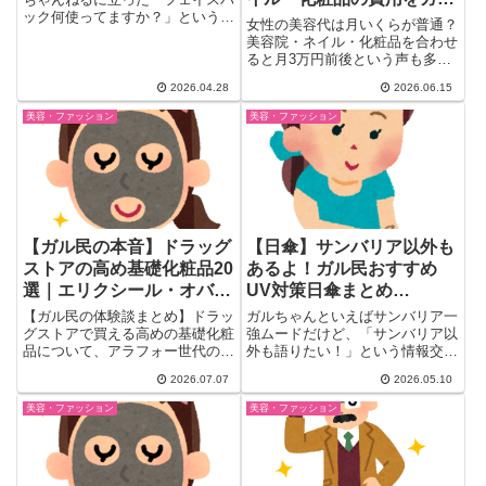
ック何使ってますか？」というト
民が激論
女性の美容代は月いくらが普通？
ピ。トピ主の「これっての...
美容院・ネイル・化粧品を合わせ
ると月3万円前後という声も多い
中、ガル民440人が適正額を大激
2026.04.28
2026.06.15
論。専業主婦か共働きかで変わる
考え方、節約派のIWASAKI活用
美容・ファッション
美容・ファッション
法やセルフカラーの声もまとめま
した。あなたの美容費はどうです
か？
【ガル民の本音】ドラッグ
【日傘】サンバリア以外も
ストアの高め基礎化粧品20
あるよ！ガル民おすすめ
選｜エリクシール・オバジ
UV対策日傘まとめ
の効果とリアル評判
→Wpc.・芦屋ロサブラ
【ガル民の体験談まとめ】ドラッ
ガルちゃんといえばサンバリア一
ン・UVO・モンベルetc.
グストアで買える高めの基礎化粧
強ムードだけど、「サンバリア以
品について、アラフォー世代のガ
外も語りたい！」という情報交換
ル民が本音レビュー。エリクシー
トピに147件が集結。芦屋ロサ...
2026.07.07
2026.05.10
ル・dプログラム・オバジの効果
や香りの好み、お試しサイズの活
美容・ファッション
美容・ファッション
用術まで、検索しても出てこない
リアルな声を一気にチェックでき
ます。