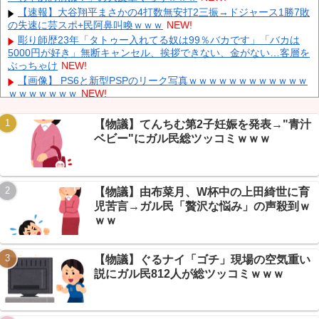
【悲報】 メディアが使う主語デカ言葉の正体、ガチでこれだった
【速報】大谷翔平まさかの4打数無安打2三振→ドジャース1勝7敗
ｗｗｗｗ
NEW!
の失速に芸スポ+民阿鼻叫喚ｗｗｗ
NEW!
【韓国株】 7月のKOSPI 28.9％下落…通貨危機を超える過去最大
彫り師歴23年「タトゥー入れてる奴は99％バカです」「バカは
の下げ幅
NEW!
5000円が好き」無断キャンセル、挨拶できない、金がない…客層を
ぶっちゃけ
NEW!
【ニュース】 中国政府「台風１３号に三峡ダムが耐えられない！
全開放流しろ！」⇒ 下流域の街が壊滅状態ｗｗｗｗｗ
NEW!
【画像】 PS6と新型PSPのリーク写真ｗｗｗｗｗｗｗｗｗｗｗｗ
ｗｗｗｗｗｗｗ
NEW!
【画像】 ちびまる子ちゃん、とんでもないガチャガチャを発売し
てしまうｗｗｗｗ
NEW!
【物議】てんちむ第2子妊娠を発表→"青汁
【続報】ちいかわ映画、興行収入60億円に到達→VIP民「グッズ
ベビー"にガル民総ツッコミｗｗｗ
だけで何百年遊べる」ｗｗｗ
NEW!
Powered by livedoor 相互RSS
【驚愕】電気代55000円の請求に絶句→VIP民の原因究明がガチす
ぎたｗｗｗ
NEW!
【物議】由布菜月、W杯中の上田綺世に育
兄が首吊った。理由はイジメ…俺の両親離婚で母は自サツし家庭
崩壊→首謀者を探しだした俺は会社と妻子を特定→結果、実刑受け
児苦言→ガル民「贅沢な悩み」の声殺到ｗ
た。子に復讐されるだろ...
NEW!
ｗｗ
【続報】ゾンビたばこ発覚の広島新井監督、OBが明かす本音「全
部ブッ壊して辞めたい」ｗｗｗ
NEW!
【物議】ぐるナイ「ゴチ」現場の空気重い
説にガル民812人が総ツッコミｗｗｗ