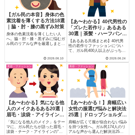
【ガル民の本音】身体の色
素沈着を薄くする方法18選
【あ〜わかる】40代男性の
｜脇・肘・膝の黒ずみ対策
「ズレた若作り」あるある
30選｜茶髪・ハーフパン
身体の色素沈着を薄くしたい人
へ。脇・肘・膝・黒ずみに悩むガ
ツ・清潔感でガル民が語る
【あるある共感まとめ】40代男
ル民のリアルな声を厳選しまとめ
本音
性の若作りファッションについ
ました。トラネキサム酸やビタミ
て、ガル民400人以上がぶっちゃ
ンCの市販ケア、美容皮膚科の内
け。茶髪の落とし穴・ハーフパン
服薬、こすらない摩擦対策、隠す
2026.06.10
2026.06.24
ツ問題・清潔感NG例から、実は
カバーファンデまで、検索しても
「好きな服でいい」派の意外な本
美容・ファッション
美容・ファッション
出てこない本音と実体験を一気に
音まで、30選のリアルな声をま
チェック。
とめました。夫の格好が気になる
30〜50代女性必見。
【あ〜わかる】気になる他
【あ〜わかる！】肩幅広い
人のメイクあるある20選｜
女性の服選び悩みと解決法
眉毛・涙袋・アイラインの
25選｜ドロップショルダ
「惜しい」ポイントまとめ
ー・Vネック活用法
「気になる他人のメイク」をテー
肩幅が広くて服が似合わない悩み
マに、ガル民たちが語った眉毛・
を持つ女性へ。ガル民174人のリ
涙袋・チーク・アイラインの"惜
アルな声から選んだ解決法25