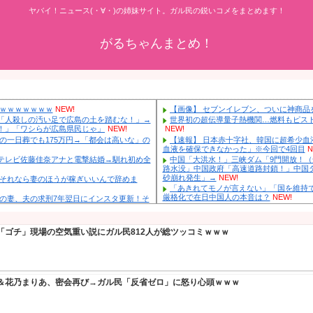
ヤバイ！ニュース(・∀・)の姉妹サ
がるちゃ
口杏里、逃走ｗｗｗｗｗｗｗｗｗｗｗ
NEW!
体、広島では通用せず「人殺しの汚い足で広島の土を踏むな！」→
前らの方が汚いんじゃ！」「ワシらが広島県民じゃ」
NEW!
Tuber因幡はねる、祖母の一日葬でも175万円→「都会は高いな」の
W!
インボー池田、元読売テレビ佐藤佳奈アナと電撃結婚→馴れ初め全
ｗｗ
NEW!
転勤ね」→ 男性社員「それなら妻のほうが稼ぎいいんで辞めま
・・・
NEW!
然】 元ジャンポケ斉藤の妻、夫の求刑7年翌日にインスタ更新！そ
でヤバすぎる…
NEW!
とにかくヤりたくてブスと付き合ったらｗｗｗｗｗｗｗｗｗｗｗｗ
【物議】ぐるナイ「ゴチ」現場の空気重い説にガル民812