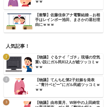
ｗｗ
【衝撃】佐藤佳奈アナ電撃結婚→お相
手はレインボー池田、まさかの退社理
由にｗｗｗ
人気記事！
【物議】ぐるナイ「ゴチ」現場の空気
重い説にガル民812人が総ツッコミｗ
ｗｗ
【物議】てんちむ第2子妊娠を発表
→"青汁ベビー"にガル民総ツッコミｗ
ｗｗ
【物議】由布菜月、W杯中の上田綺世