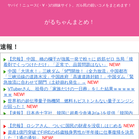
ヤバイ！ニュース(・∀・)の姉妹サイト。ガル民の鋭いコメをまとめます！
がるちゃんまとめ！
速報！
【悲報】 中国、橋の欄干が強風一発で粉々に 鉄筋ゼロ 当局「接
着剤でくっつけただけ」「正常で、品質問題はない」
NEW!
中国「大洪水！」三峡ダム「9門開放！（全力放流」中国都市
「三峡沿線の道路水没」中国政府「高速道路封鎖！」中国ダム「緊
急放流に合わせて開門（土砂崩れ発生」→
NEW!
VTuberさん、祖母の「家族だけの一日葬」をした結果ｗｗｗｗｗ
ｗｗ
NEW!
世界初の超伝導量子熱機関…燃料もピストンもない量子エンジン
が回った！
NEW!
【速報】 日本赤十字社、韓国に超希少血液Jr(a-)を提供「韓国内
では適合する血液を確保できなかった」※今回で4回目
NEW!
【画像】 小倉ゆうか(27)さん、7年ぶり『FRIDAY』表紙で神ボデ
【悲報】 ロシアさん、ついに国民の財産を没収しはじめる
NEW!
ィ大解放
NEW!
資産1億円突破でFIREの45歳独身男性が半年後に仕事復帰を決意
日本代表FW前田大然がイプスウィッチ・タウンへ移籍決定！プ
した「1通の通知」
NEW!