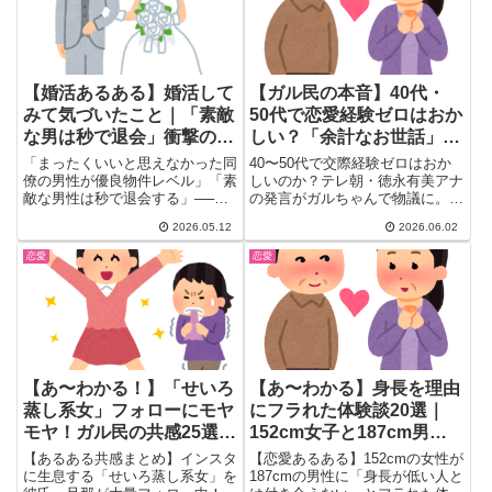
した。
【婚活あるある】婚活して
【ガル民の本音】40代・
みて気づいたこと｜「素敵
50代で恋愛経験ゼロはおか
な男は秒で退会」衝撃の本
しい？「余計なお世話」
音まとめ
vs「疑問には思う」意見ま
「まったくいいと思えなかった同
40〜50代で交際経験ゼロはおか
とめ
僚の男性が優良物件レベル」「素
しいのか？テレ朝・徳永有美アナ
敵な男性は秒で退会する」──婚
の発言がガルちゃんで物議に。
活を経験したガル民が語るリア
「余計なお世話」「不倫した人に
2026.05.12
2026.06.02
ル...
は言われたくない」など232件の
本音コメントをまとめました。恋
恋愛
恋愛
愛経験ゼロの理由・アセクシャ
ル・不倫との比較まで、ガル民の
声を一気にチェック。
【あ〜わかる！】「せいろ
【あ〜わかる】身長を理由
蒸し系女」フォローにモヤ
にフラれた体験談20選｜
モヤ！ガル民の共感25選｜
152cm女子と187cm男子
令和の蛙化現象？
の恋愛身長差リアルまとめ
【あるある共感まとめ】インスタ
【恋愛あるある】152cmの女性が
に生息する「せいろ蒸し系女」を
187cmの男性に「身長が低い人と