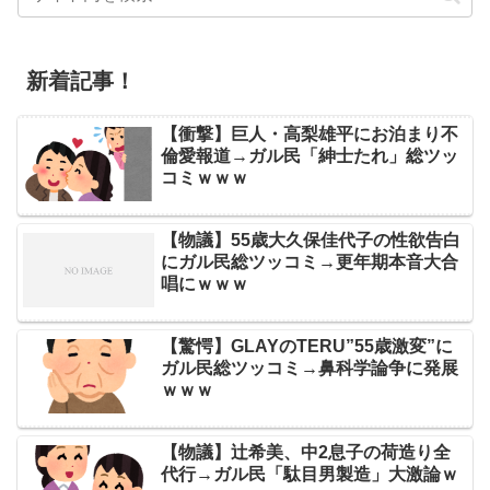
新着記事！
【衝撃】巨人・高梨雄平にお泊まり不
倫愛報道→ガル民「紳士たれ」総ツッ
コミｗｗｗ
【物議】55歳大久保佳代子の性欲告白
にガル民総ツッコミ→更年期本音大合
唱にｗｗｗ
【驚愕】GLAYのTERU”55歳激変”に
ガル民総ツッコミ→鼻科学論争に発展
ｗｗｗ
【物議】辻希美、中2息子の荷造り全
代行→ガル民「駄目男製造」大激論ｗ