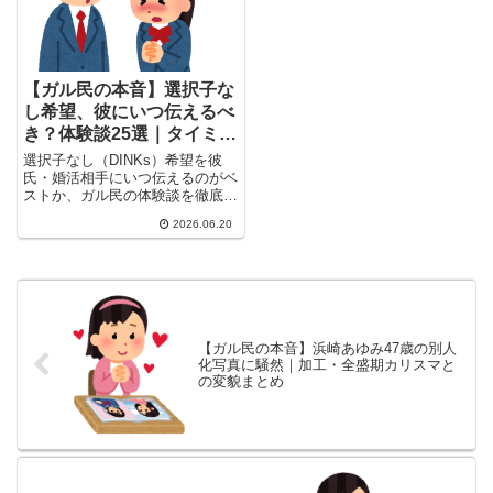
【ガル民の本音】選択子な
し希望、彼にいつ伝えるべ
き？体験談25選｜タイミン
グ別の判断軸
選択子なし（DINKs）希望を彼
氏・婚活相手にいつ伝えるのがベ
ストか、ガル民の体験談を徹底ま
とめ。付き合う前・交際中・結婚
2026.06.20
話が出てから…タイミング別の判
断軸と、気持ちが変わった時の対
処法まで、リアルな声25選をお
届け。
【ガル民の本音】浜崎あゆみ47歳の別人
化写真に騒然｜加工・全盛期カリスマと
の変貌まとめ