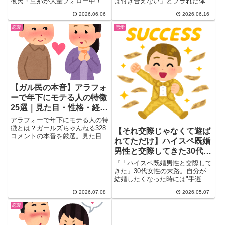
彼氏・旦那が大量フォロー中！
は付き合えない」とフラれた体験
「グラドルの方がまだマシ」「令
談をガル民769人の本音で検証。
2026.06.06
2026.06.16
和の蛙化現象」と共感殺到のガル
身長差カップルの日常の不便さ・
民コメ25選。「露出よりたちが
「お互い様」ブーメラン論争・本
恋愛
恋愛
悪い」姑息な料理垢偽装への嫌悪
当の拒否理由まで、恋愛の身長問
感と男性心理もガチ考察。
題リアルをまとめました。
【ガル民の本音】アラフォ
ーで年下にモテる人の特徴
25選｜見た目・性格・経済
力のリアルな声
アラフォーで年下にモテる人の特
徴とは？ガールズちゃんねる328
【それ交際じゃなくて遊ば
コメントの本音を厳選。見た目・
れてただけ】ハイスペ既婚
性格・経済力・老け対策まで徹底
男性と交際してきた30代女
解説し、年下男性から支持される
女性の共通点を探る。「モテたい
性の末路…ガル民の総ツッ
『「ハイスペ既婚男性と交際して
と思わない人が一番モテる」とい
コミがリアル
きた」30代女性の末路。自分が
うガル民の逆説的な結論にも注目
結婚したくなった時には"手遅れ
のリアルなまとめ。
状態"になるワケ』──。こんな...
2026.07.08
2026.05.07
恋愛