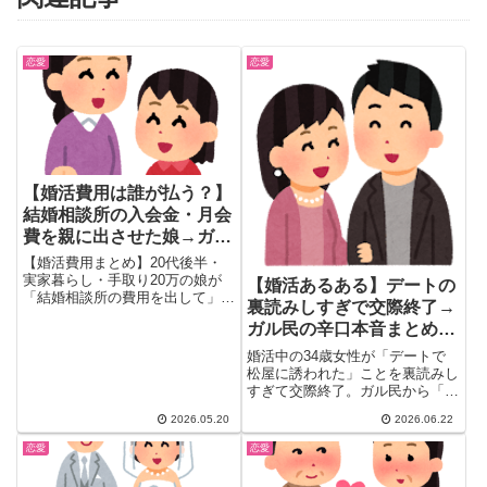
恋愛
恋愛
【婚活費用は誰が払う？】
結婚相談所の入会金・月会
費を親に出させた娘→ガル
民の本音25選
【婚活費用まとめ】20代後半・
実家暮らし・手取り20万の娘が
【婚活あるある】デートの
「結婚相談所の費用を出して」と
裏読みしすぎで交際終了→
要求。ガル民の圧倒的多数は「自
ガル民の辛口本音まとめ｜
分で払えるでしょ」。婚活費用の
相場（入会金10万・月会費1.5
価値観の違い・初デートの
婚活中の34歳女性が「デートで
万・成婚料20万）から「親が払
費用
松屋に誘われた」ことを裏読みし
うと本気出ない問題」まで、25
すぎて交際終了。ガル民から「結
選で徹底解説。
婚できない理由がわかる」と辛口
2026.05.20
2026.06.22
コメントが殺到。初デートの費用
観・金銭感覚のズレ・疑いグセが
恋愛
恋愛
婚活を邪魔する本当の理由を、
870件超のコメントからまとめま