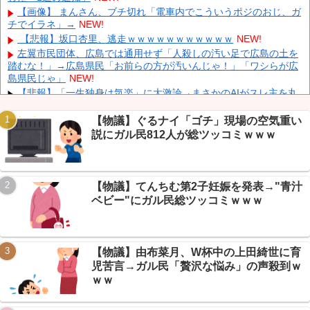
レミアリーグ初挑戦
NEW!
【画像】 まんさん、ブチ切れ「電車内でこういうポジのおじ、ガ
英国人「ようこそ」冨安健洋、クリスタルパレス加入が決定的
チでイラネ」→
NEW!
に！メディカル検査をパス！現地サポが歓迎！アーセナルファンも
【悲報】坂口杏里、逃走ｗｗｗｗｗｗｗｗｗｗｗ
NEW!
祝福！【海外の反応】
NEW!
左翼市民団体、広島では通用せず「人殺しの汚い足で広島の土を
キャデラックF1、致命的なブレーキ問題の原因が明らかになるも
踏むな！」→広島県民「お前らの方が汚いんじゃ！」「ワシらが広
解決には至っておらずめども立たず
NEW!
島県民じゃ」
NEW!
【画像】 テレ朝の気象予報士さん、意外と小さかった
NEW!
【悲報】「一生独身は気楽」に大激論→まさかのAIがスレ主を丸
裸にして塩対応かますｗｗｗ
NEW!
【悲報】酒飲めない奴はつまらない説→VIPPER大激論、トラン
【物議】ぐるナイ「ゴチ」現場の空気重い
プの禁酒理由まで判明ｗｗｗ
NEW!
説にガル民812人が総ツッコミｗｗｗ
【保存版】NGT48現役34人メンバー完全ガイド2026→正規13人
の”逆ピラミッド”がヤバいｗ
NEW!
Powered by livedoor 相互RSS
【悲報】NGT48板、過疎りすぎて新規の質問1つで大戦争ｗｗｗ
【物議】てんちむ第2子妊娠を発表→"青汁
→住民全員「俺も今日から新規です」
NEW!
ベビー"にガル民総ツッコミｗｗｗ
【悲報】アニソン盆踊り、キモオタに占領される
wwwwwwww
NEW!
【物議】由布菜月、W杯中の上田綺世に育
児苦言→ガル民「贅沢な悩み」の声殺到ｗ
ｗｗ
Powered by livedoor 相互RSS