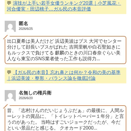
💬
演技が上手い若手女優ランキング20選｜小芝風花・
河合優実・田辺桃子…ガル民の本音評価
匿名
2026/6/25
出口夏希は美人だけど 浜辺美波はブス 大河でセンター
分けして顔長いブスがばれた 吉岡里帆や白石聖如きに
もルックスで負けてる 麒麟のときの川口春奈ぐらい美
人なら東宝のSNS業者使った工作も説得力...
💬
【ガル民の本音】忘れ鼻とは何か？令和の美の基準
｜浜辺美波・整形・バランス論を徹底討論
名無しの権兵衛
2026/6/20
昔、「志村けんのだいじょうぶだぁ」の最後に、人間ル
ーレットの賞品に、「トイレットペーパー１年分」と言
うのがあった。 当時はすごいジョークだったが、今だ
といい景品だと感じる。 クオカード2000...