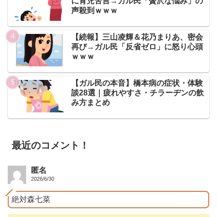
に育児苦言→ガル民「贅沢な悩み」の
声殺到ｗｗｗ
【続報】三山凌輝＆花乃まりあ、密会
再び→ガル民「反省ゼロ」に怒り心頭
ｗｗｗ
【ガル民の本音】橋本病の症状・体験
談28選｜疲れやすさ・チラーヂンの飲
み方まとめ
最近のコメント！
匿名
2026/6/30
絶対森七菜