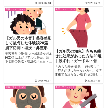
た。美容室代が月1〜2万かかる
力まで、103件のリアルな体験談
2026.07.18
2026.06.25
問題、白髪が出てきて染めざるを
を厳選。今年の紫外線対策の参考
得ない40代の悩み、黒髪vs茶髪
美容・ファッション
美容・ファッション
にどうぞ。
どっちがおしゃれ論争まで、
30〜50代女性のリアルな本音を
一気にご紹介。
【ガル民の本音】美容整形
して後悔した体験談20選｜
眉下切開・埋没・鼻整形の
【ガル民の知恵】内もも痩
失敗リスクをリアルに告白
美容整形で後悔した体験談をガル
せに効果があった方法20選
民20名以上がリアルに告白。眉
｜股ずれ・ガードル・骨格
下切開の失敗・埋没のハム目・鼻
プロテのズレ・糸リフトの無駄遣
別の本音
「内もも痩せ 効果」で検索して
いまで。手術前に知っておきたい
も答えが見つからない方へ。標準
失敗リスクと選ぶべきクリニック
体重でも治らない股ずれに悩むガ
の見極め方を徹底まとめ。
ル民たちが実際に試した筋トレ・
2026.05.17
2026.07.29
ストレッチ・ガードル対策のリア
ルな口コミ20選を厳選しまし
美容・ファッション
美容・ファッション
た。骨盤の歪みや骨格タイプ（ス
トレート・ウェーブ・ナチュラ
ル）による違いまで徹底解説しま
す。