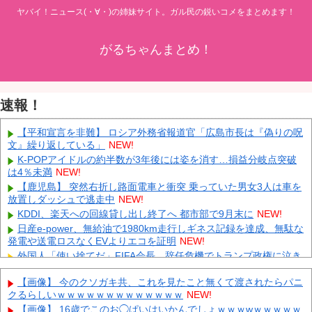
ヤバイ！ニュース(・∀・)の姉妹サイト。ガル民の鋭いコメをまとめます！
がるちゃんまとめ！
速報！
【平和宣言を非難】 ロシア外務省報道官「広島市長は『偽りの呪
文』繰り返している」
NEW!
K-POPアイドルの約半数が3年後には姿を消す…損益分岐点突破
は4％未満
NEW!
【鹿児島】 突然右折し路面電車と衝突 乗っていた男女3人は車を
放置しダッシュで逃走中
NEW!
KDDI、楽天への回線貸し出し終了へ 都市部で9月末に
NEW!
日産e-power、無給油で1980km走行しギネス記録を達成、無駄な
発電や送電ロスなくEVよりエコを証明
NEW!
外国人「使い捨てだ」FIFA会長、辞任危機でトランプ政権に泣き
付くも無視されて海外失笑！【海外の反応】
NEW!
【画像】 今のクソガキ共、これを見たこと無くて渡されたらパニ
大野智、ワイルドなヒゲ姿で加藤シゲアキのインスタに降臨！本
クるらしいｗｗｗｗｗｗｗｗｗｗｗｗｗ
NEW!
人以外のSNSでは初？【画像】
NEW!
【画像】 16歳でこのお◯ぱいはいかんでしょｗｗｗwｗｗｗｗｗ
日本代表DF冨安健洋の英プレミア・クリスタルパレス加入が正式