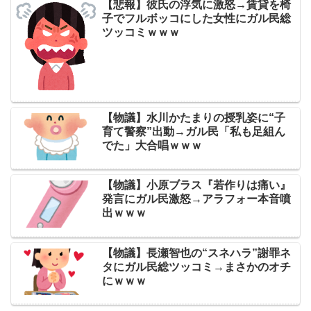
【悲報】彼氏の浮気に激怒→賃貸を椅
子でフルボッコにした女性にガル民総
ツッコミｗｗｗ
【物議】水川かたまりの授乳姿に“子
育て警察”出動→ガル民「私も足組ん
でた」大合唱ｗｗｗ
【物議】小原ブラス『若作りは痛い』
発言にガル民激怒→アラフォー本音噴
出ｗｗｗ
【物議】長瀬智也の“スネハラ”謝罪ネ
タにガル民総ツッコミ→まさかのオチ
にｗｗｗ