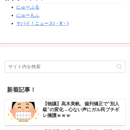
にゅーぷる
にゅーもふ
ヤバイ！ニュース(・∀・)
新着記事！
【物議】高木美帆、歯列矯正で”別人
級”の変化→心ない声にガル民ブチギ
レ擁護ｗｗｗ