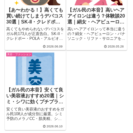
【あ〜わかる！】高くても
【ガル民の本音】高いヘア
買い続けてしまうデパコス
アイロンは違う？体験談20
30選｜SK-II・クレドポ
選｜絹女・ヘアビューロ
ー・POLAをやめられない
ン・パナソニック比較
高くてもやめられないデパコスを
高いヘアアイロンって本当に違う
本音
ガル民173人が正直告白。SK-II・
の？絹女・ヘアビューロン・パナ
クレドポー・POLA・アルビオ
ソニック・リファ・サロニアを毎
ン・アルティミューンなど、本当
日使うガル民のリアル体験談20
2026.06.09
2026.05.26
にリピートしているスキンケア・
選を厳選。プレートの滑り・温度
ファンデ・美容液を30品厳選。
精度・髪質別のおすすめまで、ヘ
美容・ファッション
「やめたいけどやめられない」本
アアイロン選びで後悔しないため
音とその理由まとめ。
の本音をまとめました。
【ガル民の本音】安くて良
い美容液おすすめ20選｜シ
ミ・シワに効くプチプラを
厳選
安くて良い美容液のおすすめをガ
ル民108人が成分別に厳選。シミ
予防のメラノCC・肌美精、シワ
改善のレチノール系（無印・エリ
2026.06.10
クシール）、今バズり中のちふれ
トラネキサム酸2%まで、プチプ