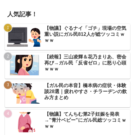
人気記事！
【物議】ぐるナイ「ゴチ」現場の空気
重い説にガル民812人が総ツッコミｗ
ｗｗ
【続報】三山凌輝＆花乃まりあ、密会
再び→ガル民「反省ゼロ」に怒り心頭
ｗｗｗ
【ガル民の本音】橋本病の症状・体験
談28選｜疲れやすさ・チラーヂンの飲
み方まとめ
【物議】てんちむ第2子妊娠を発表
→"青汁ベビー"にガル民総ツッコミｗ
ｗｗ