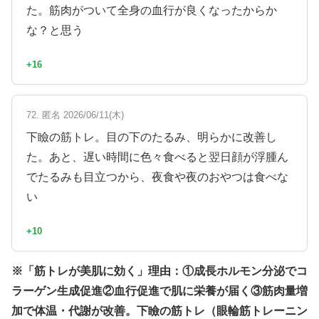
た。筋肉がついて全身の血行が良くなったからか
な？と思う
+16
72. 匿名 2026/06/11(木)
下瞼の筋トレ。目の下のたるみ、明らかに改善し
た。あと、遅い時間に色々食べると翌日顔が浮腫ん
でたるみも目立つから、夜食や夜のおやつは食べな
い
+10
※「筋トレが美肌に効く」理由：①成長ホルモン分泌でコ
ラーゲン生成促進②血行促進で肌に栄養が届く③筋肉量増
加で体温・代謝が改善。下瞼の筋トレ（眼輪筋トレーニン