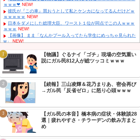
ｗｗｗ❤
NEW!
決定 鎌田大地とチームメイトに
NEW!
彼氏が『この車』買おうとして私とケンカになってるんだけどｗ
元F1王者ハッキネン、フェルスタペンのマクラーレン加入の噂に
ｗｗｗｗｗ
NEW!
「なぜ調和がある現体制を崩す必要がある？」
NEW!
日本をダメにした総理大臣、ワースト１位が同点でこの人ｗｗｗ
【画像】 はいだしょうこ（47）「こんなオバサンでいいの…？」
ｗｗｗ
NEW!
NEW!
【画像】 まま「なんかプール入ってたら学生にめっちゃ見られた
w」
NEW!
【物議】カズレーザー「任意保険は強制にしろ」→なんG民「そ
れただの金持ち理論」と反論ｗｗｗ
【物議】ぐるナイ「ゴチ」現場の空気重い
【続報】ホロライブ『ホロドリ』、まさかのセルラン1位に返り
説にガル民812人が総ツッコミｗｗｗ
Powered by livedoor 相互RSS
咲き→なんG民「覇権やん」ｗｗｗ
【朗報】エッヂ民の文鳥(4ヶ月)、かわいさで完全制圧→愛鳥自慢
合戦に発展ｗｗｗ
【続報】三山凌輝＆花乃まりあ、密会再び
【衝撃】モモンガどうなった…ちいかわ最新話で入れ替わり説→
ファン考察盛り上がりｗｗｗ
→ガル民「反省ゼロ」に怒り心頭ｗｗｗ
【衝撃】年金8ヶ月未納で手足失った男性、障害年金97万円が一
生ゼロに→スレ民「免除すれば」ｗｗｗ
【ガル民の本音】橋本病の症状・体験談28
選｜疲れやすさ・チラーヂンの飲み方まと
め
Powered by livedoor 相互RSS