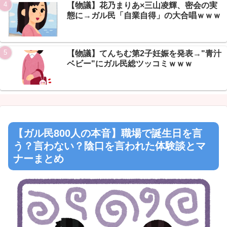
Powered by livedoor 相互RSS
【物議】花乃まりあ×三山凌輝、密会の実
態に→ガル民「自業自得」の大合唱ｗｗｗ
【物議】てんちむ第2子妊娠を発表→"青汁
ベビー"にガル民総ツッコミｗｗｗ
【ガル民800人の本音】職場で誕生日を言
う？言わない？陰口を言われた体験談とマ
ナーまとめ