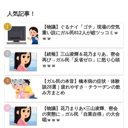
人気記事！
【物議】ぐるナイ「ゴチ」現場の空気
重い説にガル民812人が総ツッコミｗ
ｗｗ
【続報】三山凌輝＆花乃まりあ、密会
再び→ガル民「反省ゼロ」に怒り心頭
ｗｗｗ
【ガル民の本音】橋本病の症状・体験
談28選｜疲れやすさ・チラーヂンの飲
み方まとめ
【物議】花乃まりあ×三山凌輝、密会
の実態に→ガル民「自業自得」の大合
唱ｗｗｗ