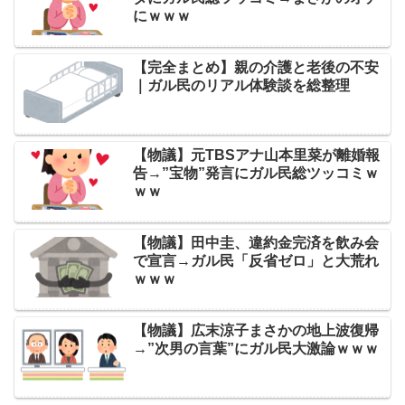
にｗｗｗ
【完全まとめ】親の介護と老後の不安
｜ガル民のリアル体験談を総整理
【物議】元TBSアナ山本里菜が離婚報
告→”宝物”発言にガル民総ツッコミｗ
ｗｗ
【物議】田中圭、違約金完済を飲み会
で宣言→ガル民「反省ゼロ」と大荒れ
ｗｗｗ
【物議】広末涼子まさかの地上波復帰
→”次男の言葉”にガル民大激論ｗｗｗ