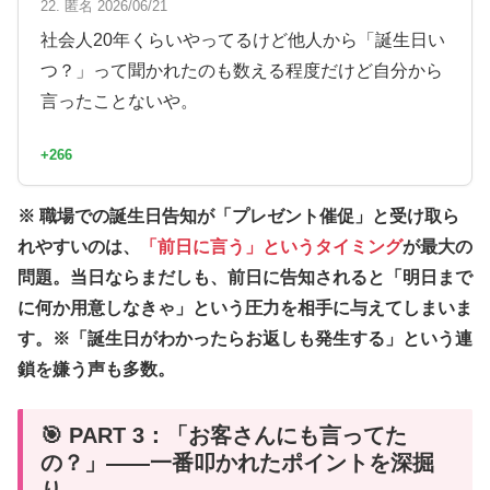
22. 匿名 2026/06/21
社会人20年くらいやってるけど他人から「誕生日い
つ？」って聞かれたのも数える程度だけど自分から
言ったことないや。
+266
※ 職場での誕生日告知が「プレゼント催促」と受け取ら
れやすいのは、
「前日に言う」というタイミング
が最大の
問題。当日ならまだしも、前日に告知されると「明日まで
に何か用意しなきゃ」という圧力を相手に与えてしまいま
す。※「誕生日がわかったらお返しも発生する」という連
鎖を嫌う声も多数。
🎯 PART 3：「お客さんにも言ってた
の？」――一番叩かれたポイントを深掘