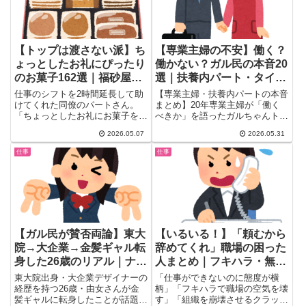
【トップは渡さない派】ち
【専業主婦の不安】働く？
ょっとしたお礼にぴったり
働かない？ガル民の本音20
のお菓子162選｜福砂屋・
選｜扶養内パート・タイミ
ヨックモック・シャトレー
ー・50代から始めた例
仕事のシフトを2時間延長して助
【専業主婦・扶養内パートの本音
ゼ…ガル民の正解
けてくれた同僚のパートさん。
まとめ】20年専業主婦が「働く
「ちょっとしたお礼にお菓子を」
べきか」を語ったガルちゃんトピ
と思った時、何を選ぶのが正解な
ックに400件近い共感と体験談が
2026.05.07
2026.05.31
の...
集まった。ガル民の本音20選と
再就職アドバイス、タイミー・
仕事
仕事
50代から看護師になった体験談
まで一気に紹介。
【ガル民が賛否両論】東大
【いるいる！】「頼むから
院→大企業→金髪ギャル転
辞めてくれ」職場の困った
身した26歳のリアル｜ナン
人まとめ｜フキハラ・無能
パ減少・通報事件・学歴ロ
なのに横柄・組織クラッシ
東大院出身・大企業デザイナーの
「仕事ができないのに態度が横
ンダ論
ャー…ガル民の怒りの声
経歴を持つ26歳・由女さんが金
柄」「フキハラで職場の空気を壊
髪ギャルに転身したことが話題
す」「組織を崩壊させるクラッシ
300コメント超