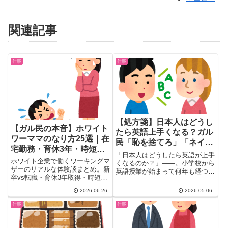
関連記事
仕事
仕事
【処方箋】日本人はどうし
【ガル民の本音】ホワイト
たら英語上手くなる？ガル
ワーママのなり方25選｜在
民「恥を捨てろ」「ネイテ
宅勤務・育休3年・時短小6
ィブはこう言わないマウン
「日本人はどうしたら英語が上手
まで…恵まれた職場の実態
ホワイト企業で働くワーキングマ
ト民が一番邪魔」精神論で
くなるのか？」――。小学校から
と入り方
ザーのリアルな体験談まとめ。新
英語授業が始まって何年も経つの
押し切る回答30選
卒vs転職・育休3年取得・時短小
に、なぜかぜんぜん上達しない
6まで・テレワーク週3など制度
日...
2026.06.26
2026.05.06
の実態をガル民150人以上が語
る。なり方のポイント・年収
仕事
仕事
400〜700万の本音・福利厚生の
比較まで、25選を一気にチェッ
ク。