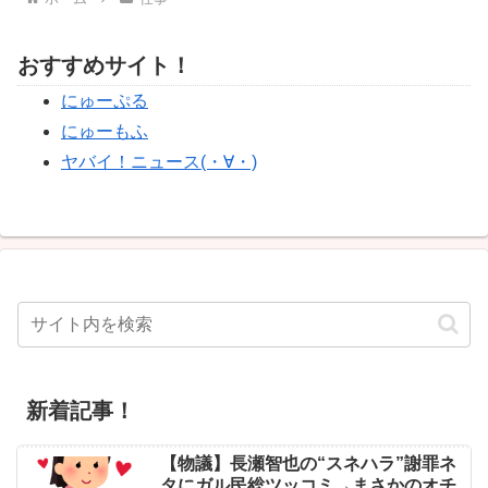
おすすめサイト！
にゅーぷる
にゅーもふ
ヤバイ！ニュース(・∀・)
新着記事！
【物議】長瀬智也の“スネハラ”謝罪ネ
タにガル民総ツッコミ→まさかのオチ