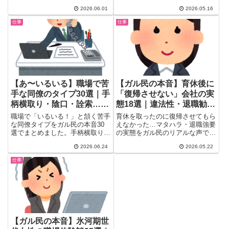
に。ガル民が熱論展開中。ギャル
ャー」…職場にいる"辞めてほし
2026.06.01
2026.05.16
化で痴漢・ナンパが減った理由の
い...
考察、ビジネスギャル論、学歴ロ
仕事
仕事
ンダリング論争まで、働く女性の
リアルな本音を厳選まとめ。
【あ〜いるいる】職場で苦
【ガル民の本音】育休後に
手な同僚のタイプ30選｜手
「復帰させない」会社の実
柄横取り・陰口・詮索…ガ
態18選｜違法性・退職勧
ル民の本音
奨・マタハラの対処法
職場で「いるいる！」と頷く苦手
育休を取ったのに復帰させてもら
な同僚タイプをガル民の本音30
えなかった…マタハラ・退職強要
選でまとめました。手柄横取り・
の実態をガル民のリアルな声でま
陰口・詮索・二面性など、30〜
とめました。違法性の確認から、
2026.06.24
2026.05.22
50代が共感するリアルな職場あ
相談窓口（均等室）の使い方、育
るある多数。仕事中に感じるモヤ
休後の左遷・嫌がらせへの対処法
仕事
モヤの原因がスッキリ言語化され
まで。働くママ必読の体験談18
ているかも。
選です。
【ガル民の本音】氷河期世