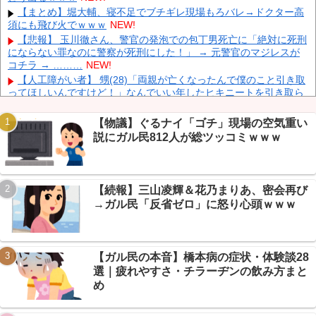
られるぞ』
NEW!
【まとめ】堀大輔、寝不足でブチギレ現場もろバレ→ドクター高
須にも飛び火でｗｗｗ
NEW!
【為替相場】 ドル円は1ドル158円台半ば 介入警戒をしつつ円売
りが続行
NEW!
【悲報】 玉川徹さん、警官の発泡での包丁男死亡に「絶対に死刑
にならない罪なのに警察が死刑にした！」 → 元警官のマジレスが
ヨーロッパが中国製メガソーラーを締め出しｗｗｗ
NEW!
コチラ → ………
NEW!
【人工障がい者】 甥(28)「両親が亡くなったんで僕のこと引き取
ってほしいんですけど！」なんでいい年したヒキニートを引き取ら
なきゃいけないんだ...
NEW!
【画像】 Netflix版『リボンの騎士』、とんでもない事になるｗｗ
【物議】ぐるナイ「ゴチ」現場の空気重い
Powered by livedoor 相互RSS
ｗｗｗ
NEW!
説にガル民812人が総ツッコミｗｗｗ
【悲報】ベストクレカ選手権開催→VIPPER「JCBは情弱」大合戦
の末にまさかの結論ｗｗｗ
NEW!
【まとめ】剣道だと激弱なのに真剣なら最強の薬丸自顕流→達人
がVIP民の質問に本気回答ｗｗｗ
NEW!
【続報】三山凌輝＆花乃まりあ、密会再び
【放送事故】 昔のドラマのレ◯プシーン、今見るとアウトすぎ
→ガル民「反省ゼロ」に怒り心頭ｗｗｗ
る・・・
NEW!
【悲報】NGT48板民、新曲発表の日に他店ケンカ祭り→「今日は
大事な日だろ」ｗ
NEW!
【ガル民の本音】橋本病の症状・体験談28
選｜疲れやすさ・チラーヂンの飲み方まと
め