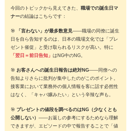
今回のトピックから見えてきた、
職場での誕生日マ
ナー
の結論はこちらです：
🎯
「言わない」が最多数意見
――職場の同僚に誕生
日を自ら告知するのは、日本の職場文化では「プレ
ゼント催促」と受け取られるリスクが高い。特に
「翌日＝前日告知」
はNG中のNG。
🎯
お客さんへの誕生日報告は絶対NG
――同僚への
告知よりさらに批判が集中したのがこのポイント。
接客業において業務外の個人情報を客に話す必然性
はなく、「キャバ嬢みたい」という辛辣な声も。
🎯
プレゼントの値段を調べるのはNG（少なくとも
公開しない）
――お返しの参考にするためなら理解
できますが、エピソードの中で報告することで「値