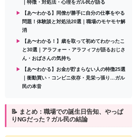
｜特徴・対処法・心理をガル民が語る
▶
【あ〜わかる】同僚が勝手に自分の仕事をやる
問題！体験談と対処法20選｜職場のモヤモヤ解
消
▶
【あ〜わかる！】歳を取って初めてわかったこ
と30選｜アラフォー・アラフィフが語るおじさ
ん・おばさんの気持ち
▶
【あ〜わかる】お金が貯まらない人の特徴25選
｜衝動買い・コンビニ依存・見栄っ張り…ガル
民の本音
📝 まとめ：職場での誕生日告知、やっぱ
りNGだった？ガル民の結論