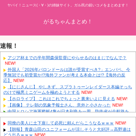
ヤバイ！ニュース(・∀・)の姉妹サイト。ガル民の鋭いコメをまとめます！
がるちゃんまとめ！
速報！
アジア杯までの半年間森保監督にやらせるのはまじでなんで？
NEW!
外国人「2026年バロンドールは誰が受賞すべき?」エンバペ、今
季無冠でも初受賞か!?海外ファンが考える本命とは!?【海外の反
応】
NEW!
【にじさんじ】 やしきず、スプラトゥーンレイダース本編そっち
のけで極悪ミニゲームを極めようとする
NEW!
【ホロライブ】 これはこれでちょっと裏来いよに見える
NEW!
【画像】 テレ朝の気象予報士さん、意外と小さかった
NEW!
中国とロシア海軍艦艇4隻が日本列島を一周…防衛省が全航路を
公開！
NEW!
同僚の美人に土下座して必死に頼んだらこうなるｗｗｗ
NEW!
「あきれてモノが言えない」「国を維持できるの？」外国人の永
住許可要件の厳格化で在日中国人の本音は？
NEW!
【朗報】青森山田のユニフォームが涼しそうと大好評→高野連は
どう出るｗｗｗ
NEW!
【速報】 中露の武装軍艦4隻が日本一周『いつでも国家沈没させ