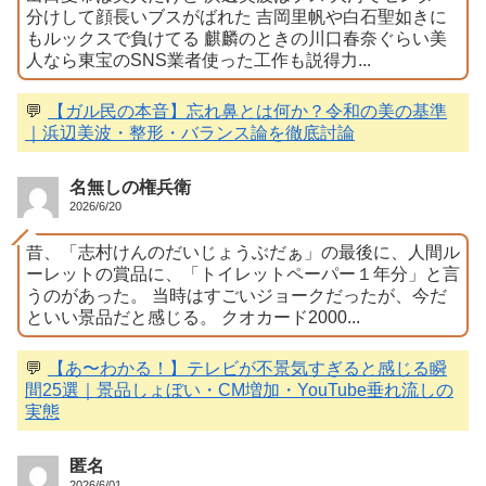
分けして顔長いブスがばれた 吉岡里帆や白石聖如きに
もルックスで負けてる 麒麟のときの川口春奈ぐらい美
人なら東宝のSNS業者使った工作も説得力...
💬
【ガル民の本音】忘れ鼻とは何か？令和の美の基準
｜浜辺美波・整形・バランス論を徹底討論
名無しの権兵衛
2026/6/20
昔、「志村けんのだいじょうぶだぁ」の最後に、人間ル
ーレットの賞品に、「トイレットペーパー１年分」と言
うのがあった。 当時はすごいジョークだったが、今だ
といい景品だと感じる。 クオカード2000...
💬
【あ〜わかる！】テレビが不景気すぎると感じる瞬
間25選｜景品しょぼい・CM増加・YouTube垂れ流しの
実態
匿名
2026/6/01