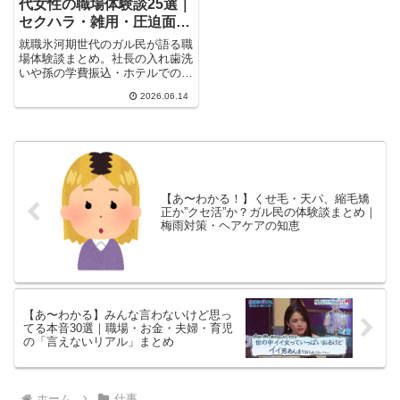
代女性の職場体験談25選｜
セクハラ・雑用・圧迫面接
のリアル
就職氷河期世代のガル民が語る職
場体験談まとめ。社長の入れ歯洗
いや孫の学費振込・ホテルでのセ
クハラ・理不尽な圧迫面接…「辞
2026.06.14
めたら転職で不利になる」と我慢
した時代に働いた30〜50代女性
たちの本音を25選で振り返りま
す。
【あ〜わかる！】くせ毛・天パ、縮毛矯
正か”クセ活”か？ガル民の体験談まとめ｜
梅雨対策・ヘアケアの知恵
【あ〜わかる】みんな言わないけど思っ
てる本音30選｜職場・お金・夫婦・育児
の「言えないリアル」まとめ
ホーム
仕事