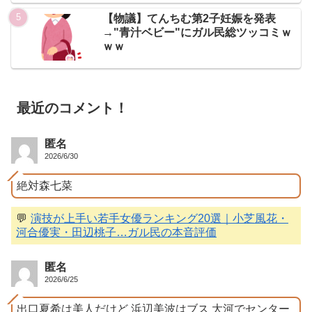
【物議】てんちむ第2子妊娠を発表
→"青汁ベビー"にガル民総ツッコミｗ
ｗｗ
最近のコメント！
匿名
2026/6/30
絶対森七菜
💬
演技が上手い若手女優ランキング20選｜小芝風花・
河合優実・田辺桃子…ガル民の本音評価
匿名
2026/6/25
出口夏希は美人だけど 浜辺美波はブス 大河でセンター