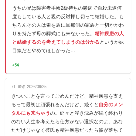
うちの兄は障害者手帳2級持ちの鬱病で自殺未遂何
度もしている人と親の反対押し切って結婚した。も
ちろんその人は鬱を盾に旦那側の家族と一切かかわ
りを持たず母の葬式にも来なかった。
精神疾患の人
と結婚するのを考えてしまうのは分かる
というか妹
目線だとやめてほしかった…
+54
71. 匿名 2026/06/25
きついことを言ってごめんだけど、精神疾患を支え
るって最初は頑張れるんだけど、続くと
自分のメン
タルにも来ちゃう
の。延々と浮き沈みが続く終わり
のない人生を考えたら仕方がない選択なのよ。あな
ただけじゃなく彼氏も精神疾患だったら彼が落ちて