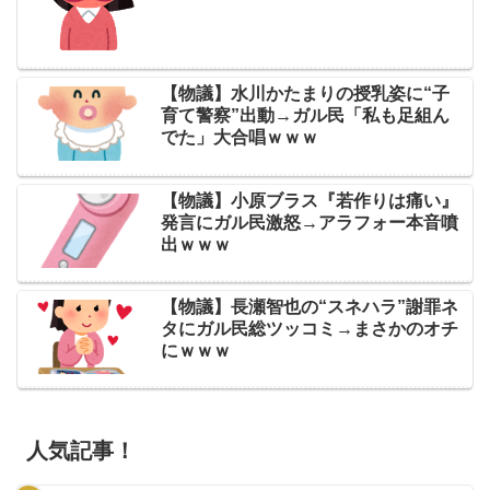
【物議】水川かたまりの授乳姿に“子
育て警察”出動→ガル民「私も足組ん
でた」大合唱ｗｗｗ
【物議】小原ブラス『若作りは痛い』
発言にガル民激怒→アラフォー本音噴
出ｗｗｗ
【物議】長瀬智也の“スネハラ”謝罪ネ
タにガル民総ツッコミ→まさかのオチ
にｗｗｗ
人気記事！