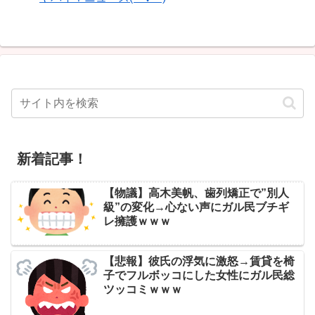
新着記事！
【物議】高木美帆、歯列矯正で”別人
級”の変化→心ない声にガル民ブチギ
レ擁護ｗｗｗ
【悲報】彼氏の浮気に激怒→賃貸を椅
子でフルボッコにした女性にガル民総
ツッコミｗｗｗ