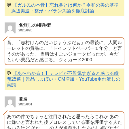
💬
【ガル民の本音】忘れ鼻とは何か？令和の美の基準
｜浜辺美波・整形・バランス論を徹底討論
名無しの権兵衛
2026/6/20
昔、「志村けんのだいじょうぶだぁ」の最後に、人間ル
ーレットの賞品に、「トイレットペーパー１年分」と言
うのがあった。 当時はすごいジョークだったが、今だ
といい景品だと感じる。 クオカード2000...
💬
【あ〜わかる！】テレビが不景気すぎると感じる瞬
間25選｜景品しょぼい・CM増加・YouTube垂れ流しの
実態
匿名
2026/6/01
あのの件でちょっと注目されたと思ったらこれか あの
に嫌いと言われた後プロレスしている事を評価する人た
ちいるけど それ、この人が名前出したあのに媚びただ