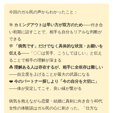
今回のガル民の声からわかったこと：
🎯
カミングアウトは早い方が双方のため
——付き合
い初期に話すことで、相手も自分もリアルな判断が
できる
💬
「病気です」だけでなく具体的な状況・お願いを
伝える
——「〇〇は苦手、こうしてほしい」と伝え
ることで相手の理解が深まる
💑
理解ある人は存在するが、相手に全依存は難しい
——自立度を上げることが最大の武器になる
❤️
今のパートナー探しより「今の自分を大切に」
——体が安定してこそ、良い縁が繋がる
病気を抱えながら恋愛・結婚に真剣に向き合う40代
女性の体験談はガル民の心に刺さった。「仕方な