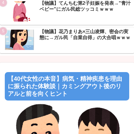
【物議】てんちむ第2子妊娠を発表→"青汁
ベビー"にガル民総ツッコミｗｗｗ
【物議】花乃まりあ×三山凌輝、密会の実
態に→ガル民「自業自得」の大合唱ｗｗｗ
【40代女性の本音】病気・精神疾患を理由
に振られた体験談｜カミングアウト後のリ
アルと前を向くヒント