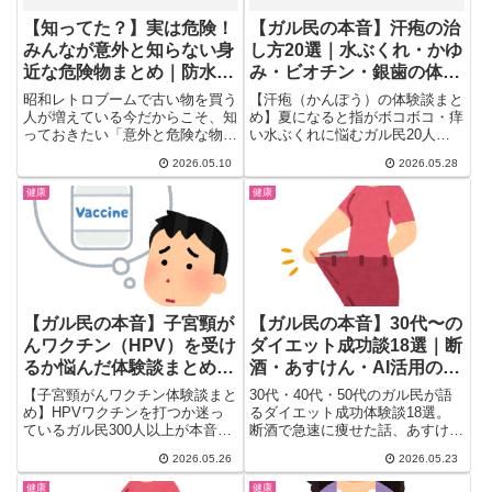
【知ってた？】実は危険！
【ガル民の本音】汗疱の治
みんなが意外と知らない身
し方20選｜水ぶくれ・かゆ
近な危険物まとめ｜防水ス
み・ビオチン・銀歯の体験
プレー・テトラポット・増
談
昭和レトロブームで古い物を買う
【汗疱（かんぽう）の体験談まと
えるワカメ…ガル民の注意
人が増えている今だからこそ、知
め】夏になると指がボコボコ・痒
っておきたい「意外と危険な物」
い水ぶくれに悩むガル民20人の
喚起が勉強になりすぎる
情報を共有するトピがガールズ
リアルな声を厳選。ビオチンサプ
2026.05.10
2026.05.28
ち...
リで治った人・銀歯を外したら治
った人・テラコートリル・ステロ
健康
健康
イド治療まで、検索しても出てこ
ない本音と治し方を一気にチェッ
ク。
【ガル民の本音】子宮頸が
【ガル民の本音】30代〜の
んワクチン（HPV）を受け
ダイエット成功談18選｜断
るか悩んだ体験談まとめ｜
酒・あすけん・AI活用のリ
副作用・費用・効果のリア
アル
【子宮頸がんワクチン体験談まと
30代・40代・50代のガル民が語
ル
め】HPVワクチンを打つか迷っ
るダイエット成功体験談18選。
ているガル民300人以上が本音で
断酒で急速に痩せた話、あすけん
議論。副作用・費用（シルガード
で7〜12キロ減の食事管理術、
2026.05.26
2026.05.23
9の相場）・男性接種の実態から
ChatGPT・Geminiにメニュー提
定期検診との組み合わせまで、検
案してもらう最新活用法まで。
健康
健康