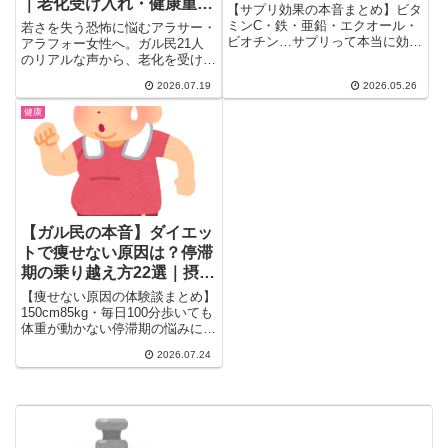
｜老化受け入れ・健康重視
鉄・エクオールのリアル
【サプリ効果の本音まとめ】ビタ
のリアル体験談
ミンC・鉄・亜鉛・エクオール・
若さを失う恐怖に悩むアラサー・
ビオチン…サプリって本当に効く
アラフォー女性へ。ガル民21人
の？200名近いガル民のリアル体
のリアルな声から、老化を受け入
験談を厳選。更年期・貧血・美容
れるコツ、健康重視への意識シフ
2026.07.19
2026.05.26
ケアに役立つ情報と、過剰摂取・
ト、老化を遅らせるスキンケアの
飲み合わせ注意点も解説。
実践例、結婚や出産で執着が消え
健康
た体験談まで、検索しても出てこ
ないリアルな本音を一気にまとめ
ました。
【ガル民の本音】ダイエッ
トで痩せない原因は？停滞
期の乗り越え方22選｜摂取
カロリー・筋トレ・病院
【痩せない原因の体験談まとめ】
150cm85kg・毎日100分歩いても
体重が動かない停滞期の悩みに、
ガル民のリアルな声22選を厳
2026.07.24
選。摂取カロリーの目安、筋トレ
と基礎代謝の関係、あすけん記録
のコツ、内科・肥満外来の受診ま
で、ダイエット停滞期を乗り越え
る本音を一気にチェック。