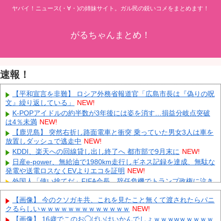
ヤバイ！ニュース(・∀・)の姉妹サイト。ガル民の鋭いコメをまとめます！
がるちゃんまとめ！
速報！
【平和宣言を非難】 ロシア外務省報道官「広島市長は『偽りの呪
文』繰り返している」
NEW!
K-POPアイドルの約半数が3年後には姿を消す…損益分岐点突破
は4％未満
NEW!
【鹿児島】 突然右折し路面電車と衝突 乗っていた男女3人は車を
放置しダッシュで逃走中
NEW!
KDDI、楽天への回線貸し出し終了へ 都市部で9月末に
NEW!
日産e-power、無給油で1980km走行しギネス記録を達成、無駄な
発電や送電ロスなくEVよりエコを証明
NEW!
外国人「使い捨てだ」FIFA会長、辞任危機でトランプ政権に泣き
付くも無視されて海外失笑！【海外の反応】
NEW!
【画像】 今のクソガキ共、これを見たこと無くて渡されたらパニ
大野智、ワイルドなヒゲ姿で加藤シゲアキのインスタに降臨！本
クるらしいｗｗｗｗｗｗｗｗｗｗｗｗｗ
NEW!
人以外のSNSでは初？【画像】
NEW!
【画像】 16歳でこのお◯ぱいはいかんでしょｗｗｗwｗｗｗｗｗ
日本代表DF冨安健洋の英プレミア・クリスタルパレス加入が正式