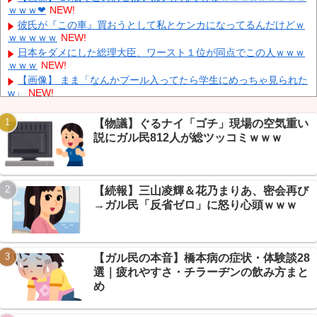
ｗｗｗ❤
NEW!
決定 鎌田大地とチームメイトに
NEW!
彼氏が『この車』買おうとして私とケンカになってるんだけどｗ
元F1王者ハッキネン、フェルスタペンのマクラーレン加入の噂に
ｗｗｗｗｗ
NEW!
「なぜ調和がある現体制を崩す必要がある？」
NEW!
日本をダメにした総理大臣、ワースト１位が同点でこの人ｗｗｗ
【画像】 はいだしょうこ（47）「こんなオバサンでいいの…？」
ｗｗｗ
NEW!
NEW!
【画像】 まま「なんかプール入ってたら学生にめっちゃ見られた
w」
NEW!
【物議】カズレーザー「任意保険は強制にしろ」→なんG民「そ
れただの金持ち理論」と反論ｗｗｗ
【物議】ぐるナイ「ゴチ」現場の空気重い
【続報】ホロライブ『ホロドリ』、まさかのセルラン1位に返り
説にガル民812人が総ツッコミｗｗｗ
Powered by livedoor 相互RSS
咲き→なんG民「覇権やん」ｗｗｗ
【朗報】エッヂ民の文鳥(4ヶ月)、かわいさで完全制圧→愛鳥自慢
合戦に発展ｗｗｗ
【続報】三山凌輝＆花乃まりあ、密会再び
【衝撃】モモンガどうなった…ちいかわ最新話で入れ替わり説→
ファン考察盛り上がりｗｗｗ
→ガル民「反省ゼロ」に怒り心頭ｗｗｗ
【衝撃】年金8ヶ月未納で手足失った男性、障害年金97万円が一
生ゼロに→スレ民「免除すれば」ｗｗｗ
【ガル民の本音】橋本病の症状・体験談28
選｜疲れやすさ・チラーヂンの飲み方まと
め
Powered by livedoor 相互RSS