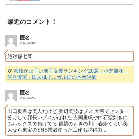
最近のコメント！
匿名
2026/6/30
絶対森七菜
💬
演技が上手い若手女優ランキング20選｜小芝風花・
河合優実・田辺桃子…ガル民の本音評価
匿名
2026/6/25
出口夏希は美人だけど 浜辺美波はブス 大河でセンター
分けして顔長いブスがばれた 吉岡里帆や白石聖如きに
もルックスで負けてる 麒麟のときの川口春奈ぐらい美
人なら東宝のSNS業者使った工作も説得力...