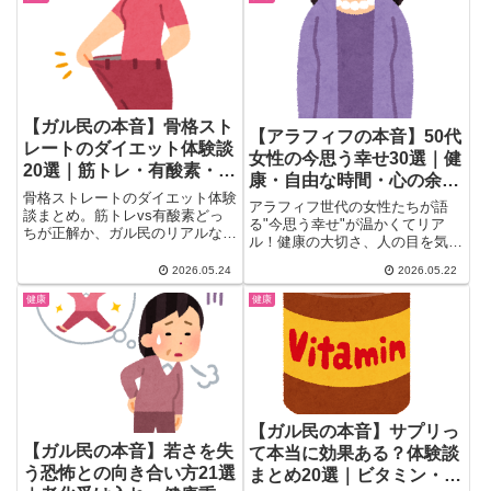
索しても出てこないリアルな声を
30代からのダイエット方法・継
厳選して紹介。
続のコツを徹底まとめ。リバウン
ドを繰り返した経験者のリアルな
声も。
【ガル民の本音】骨格スト
【アラフィフの本音】50代
レートのダイエット体験談
女性の今思う幸せ30選｜健
20選｜筋トレ・有酸素・体
康・自由な時間・心の余裕
脂肪率のコツ
骨格ストレートのダイエット体験
のリアル
アラフィフ世代の女性たちが語
談まとめ。筋トレvs有酸素どっ
る"今思う幸せ"が温かくてリア
ちが正解か、ガル民のリアルな声
ル！健康の大切さ、人の目を気に
を厳選しました。エアロバイクで
しない自由、子育て後の自分時間
前ももが太くなる問題・体脂肪率
2026.05.24
2026.05.22
の充実、食や趣味の変化…。
の目安・くびれ作りのコツまで、
30〜50代女性が読んで思わず頷
健康
健康
骨スト民だけが知るダイエットの
く、人生後半の幸福のかたち30
本音を一気にチェック。
選をガル民の声からまとめまし
た。
【ガル民の本音】サプリっ
【ガル民の本音】若さを失
て本当に効果ある？体験談
う恐怖との向き合い方21選
まとめ20選｜ビタミン・