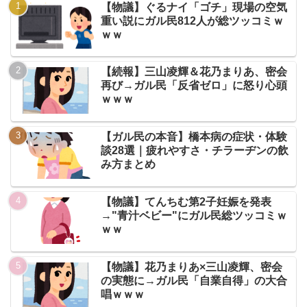
【物議】ぐるナイ「ゴチ」現場の空気
重い説にガル民812人が総ツッコミｗ
ｗｗ
【続報】三山凌輝＆花乃まりあ、密会
再び→ガル民「反省ゼロ」に怒り心頭
ｗｗｗ
【ガル民の本音】橋本病の症状・体験
談28選｜疲れやすさ・チラーヂンの飲
み方まとめ
【物議】てんちむ第2子妊娠を発表
→"青汁ベビー"にガル民総ツッコミｗ
ｗｗ
【物議】花乃まりあ×三山凌輝、密会
の実態に→ガル民「自業自得」の大合
唱ｗｗｗ