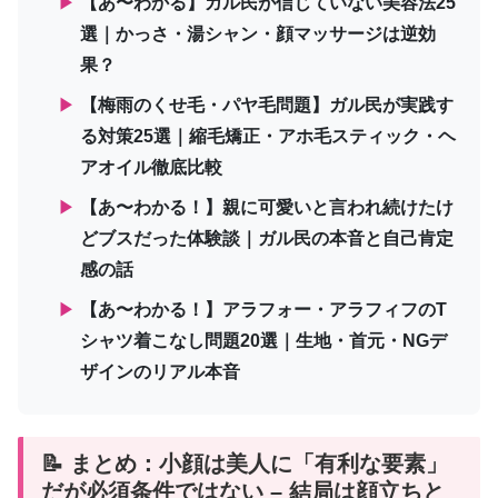
▶
【あ〜わかる】ガル民が信じていない美容法25
選｜かっさ・湯シャン・顔マッサージは逆効
果？
▶
【梅雨のくせ毛・パヤ毛問題】ガル民が実践す
る対策25選｜縮毛矯正・アホ毛スティック・ヘ
アオイル徹底比較
▶
【あ〜わかる！】親に可愛いと言われ続けたけ
どブスだった体験談｜ガル民の本音と自己肯定
感の話
▶
【あ〜わかる！】アラフォー・アラフィフのT
シャツ着こなし問題20選｜生地・首元・NGデ
ザインのリアル本音
📝 まとめ：小顔は美人に「有利な要素」
だが必須条件ではない – 結局は顔立ちと