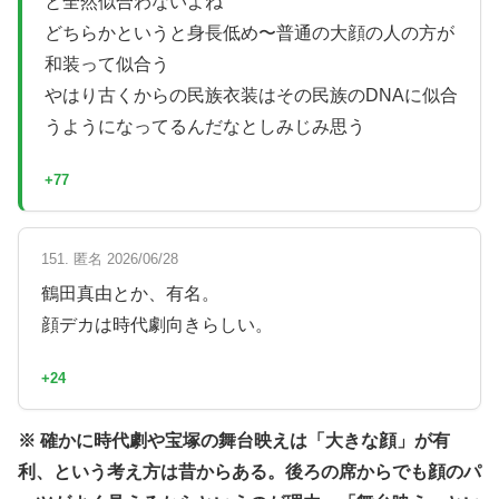
と全然似合わないよね
どちらかというと身長低め〜普通の大顔の人の方が
和装って似合う
やはり古くからの民族衣装はその民族のDNAに似合
うようになってるんだなとしみじみ思う
+77
151. 匿名 2026/06/28
鶴田真由とか、有名。
顔デカは時代劇向きらしい。
+24
※ 確かに時代劇や宝塚の舞台映えは「大きな顔」が有
利、という考え方は昔からある。後ろの席からでも顔のパ