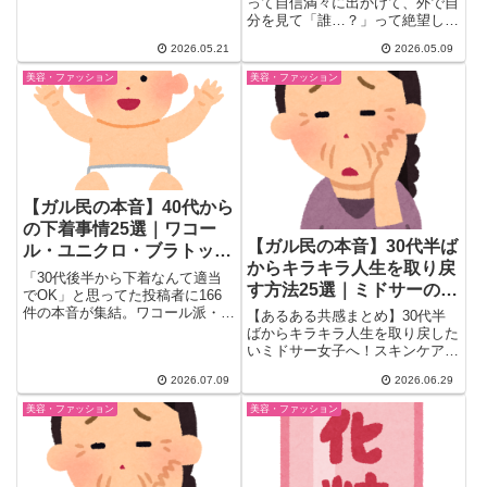
者のライト
って自信満々に出かけて、外で自
った体験談も必見。
分を見て「誰…？」って絶望した
こと、ありませんか…？(´；ω...
2026.05.21
2026.05.09
美容・ファッション
美容・ファッション
【ガル民の本音】40代から
の下着事情25選｜ワコー
【ガル民の本音】30代半ば
ル・ユニクロ・ブラトップ
からキラキラ人生を取り戻
の選び方
「30代後半から下着なんて適当
す方法25選｜ミドサーの自
でOK」と思ってた投稿者に166
分磨き＆趣味術
件の本音が集結。ワコール派・ユ
【あるある共感まとめ】30代半
ニクロ派・ブラトップ派それぞれ
ばからキラキラ人生を取り戻した
の言い分と、バストのたるみ対
いミドサー女子へ！スキンケア・
策、緊急時の下着問題まで一挙紹
睡眠習慣・部屋づくり・自己満足
2026.07.09
2026.06.29
介。
重視の考え方など、ガル民の本音
アドバイス25選を厳選。20代で
美容・ファッション
美容・ファッション
キラキラできなかった方も、今か
ら第二の青春を楽しむヒントが満
載です。