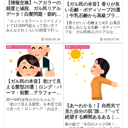
【情報交換】ヘアカラーの
【ガル民の本音】香りが良
頻度と値段、ガル民リアル
い石鹸・ボディソープ25選
データ！白髪問題・節約術
｜牛乳石鹸から高級ブラン
まとめ
「カット＋カラー＋トリートメン
ドまで
【香りがいい石鹸まとめ】お風呂
トで13,000円超えって安い方？
が楽しみになる石鹸・ボディソー
みんなどれくらいの頻度で行って
プを、ガル民86人のリアルな声
る？」——そんな素朴な疑...
から厳選。定番の牛乳石鹸から松
2026.05.16
2026.07.04
山油脂、サンタ・マリア・ノヴェ
ッラまで、香り選びの参考になる
美容・ファッション
美容・ファッション
本音レビューを一気にチェック。
【ガル民の本音】老けて見
える髪型20選｜ロング・パ
ーマ・前髪…アラフォーが
注意すべきNG髪型まとめ
30〜50代女性がガルちゃんで
「老けて見える髪型」を本音で語
【あ〜わかる！】自然光で
り合った！ロングヘア・おばさん
見た自分の肌”誰…？”って
パーマ・薄い前髪・分け目パッカ
絶望する瞬間あるある｜車
ーン…アラフォー以降が特に注意
すべきNG髪型を20選でまとめ。
の鏡・夜の電車の窓・歯医
家の鏡で「今日のメイクOK！」
ツヤ・白髪染め・ヘアケアで若返