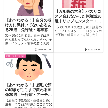
【ガル民の本音】バズりコ
スメ合わなかった体験談20
【あ〜わかる！】自分の老
選｜リップモンスター・ラ
け方に気付いてないあるあ
ロポ・韓国コスメ失敗まと
【バズコスメ失敗まとめ】話題の
る25選｜免許証・電車窓・
め
リップモンスター・ラロッシュポ
インカメが暴くリアルな老
ゼ下地・韓国コスメを試したら合
30〜50代女性必見。自分では意
わなかった！ガル民20人のリア
い
外と変わってないと思いきや、子
ルな失敗体験談を厳選。唇荒れ・
供・インカメ・電車の窓に現実を
ニキビ・脂浮きの原因と、肌質別
突きつけられた体験談をガル民が
2026.06.20
2026.05.24
の対策コメントも一緒にご紹介し
続々告白。「証明写真はウソをつ
ます。
かない」「インカメで老婆かよ」
美容・ファッション
「電車の窓でほうれい線に愕然」
など、老け顔あるあるをリアルな
声付きで紹介。
【あ〜わかる！】眉毛で顔
の印象がここまで変わる画
像20選｜平行眉・アーチ
眉・似合う眉を探してる人
【眉毛で印象激変・画像まとめ】
必見
眉毛一つで顔の印象がここまで変