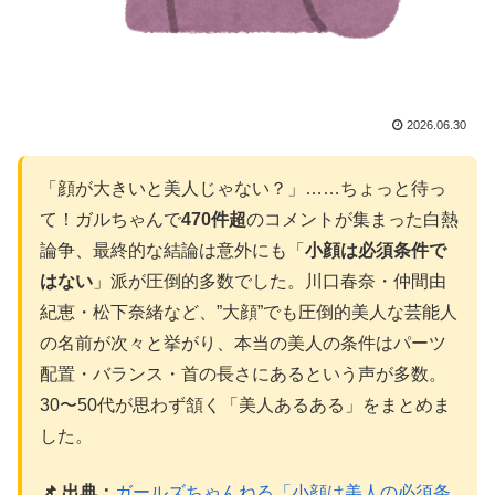
2026.06.30
「顔が大きいと美人じゃない？」……ちょっと待っ
て！ガルちゃんで
470件超
のコメントが集まった白熱
論争、最終的な結論は意外にも「
小顔は必須条件で
はない
」派が圧倒的多数でした。川口春奈・仲間由
紀恵・松下奈緒など、”大顔”でも圧倒的美人な芸能人
の名前が次々と挙がり、本当の美人の条件はパーツ
配置・バランス・首の長さにあるという声が多数。
30〜50代が思わず頷く「美人あるある」をまとめま
した。
📌 出典：
ガールズちゃんねる「小顔は美人の必須条