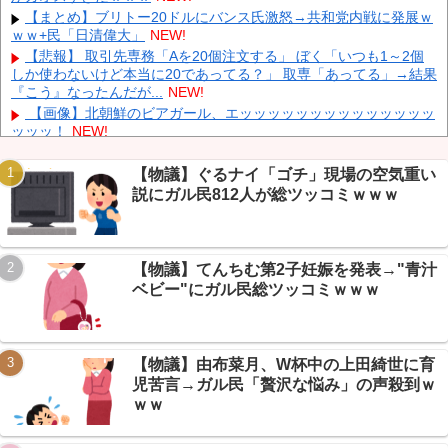
【まとめ】ブリトー20ドルにバンス氏激怒→共和党内戦に発展ｗ
中国「大豪雨！」三峡ダム「基礎部分破損」中国「全力放流！」
ｗｗ+民「日清偉大」
NEW!
台風13号「中国上陸予測」台風15号「中国接近（画像」中国「台風
同時上陸！（穀物生産が壊滅危機」→
NEW!
【悲報】 取引先専務「Aを20個注文する」 ぼく「いつも1～2個
しか使わないけど本当に20であってる？」 取専「あってる」→結果
【悲報】 中国、橋の欄干が強風一発で粉々に 鉄筋ゼロ 当局「接
『こう』なったんだが...
NEW!
着剤でくっつけただけ」「正常で、品質問題はない」
NEW!
【画像】北朝鮮のビアガール、エッッッッッッッッッッッッッッ
ッッッ！
NEW!
【画像】 例の美人すぎるおにぎり屋さん、裏でおっさんが握って
いたｗｗｗｗｗｗｗｗｗｗｗｗｗｗｗｗｗ
NEW!
【物議】ぐるナイ「ゴチ」現場の空気重い
【悲報】上原浩治、名球会基準に「250セーブは楽勝」提言→な
説にガル民812人が総ツッコミｗｗｗ
Powered by livedoor 相互RSS
んG民「特例が言うな」ｗｗｗ
NEW!
【保存版】ラーメン800円に震えるなんG民→2026年『物価ある
ある』集めたら生々しすぎたｗｗｗ
NEW!
【物議】てんちむ第2子妊娠を発表→"青汁
【保存版】NGT48 2026年“激動の8ヶ月”全まとめｗ→卒業ラッシ
ュ・新曲・初センター全部詰め込んだ
NEW!
ベビー"にガル民総ツッコミｗｗｗ
元いいとも青年隊、中居正広の”素顔”を暴露
NEW!
【物議】由布菜月、W杯中の上田綺世に育
児苦言→ガル民「贅沢な悩み」の声殺到ｗ
ｗｗ
Powered by livedoor 相互RSS