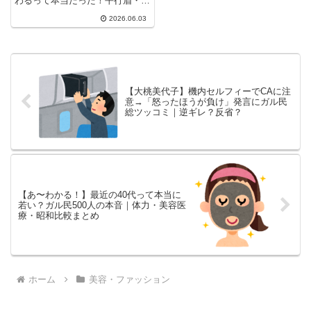
わるって本当だった！平行眉・ア
ーチ眉・細眉の比較画像をガル民
2026.06.03
が厳選紹介。芸能人のビフォーア
フターから「自分に似合う眉の見
つけ方」のアドバイスまで、美容
好き女性の本音コメント20選を
一気にチェック。
【大桃美代子】機内セルフィーでCAに注
意→「怒ったほうが負け」発言にガル民
総ツッコミ｜逆ギレ？反省？
【あ〜わかる！】最近の40代って本当に
若い？ガル民500人の本音｜体力・美容医
療・昭和比較まとめ
ホーム
美容・ファッション