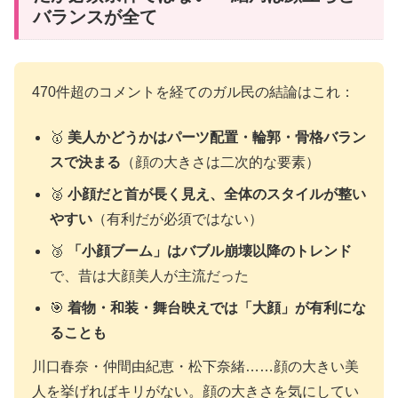
バランスが全て
470件超のコメントを経てのガル民の結論はこれ：
🥇
美人かどうかはパーツ配置・輪郭・骨格バラン
スで決まる
（顔の大きさは二次的な要素）
🥈
小顔だと首が長く見え、全体のスタイルが整い
やすい
（有利だが必須ではない）
🥉
「小顔ブーム」はバブル崩壊以降のトレンド
で、昔は大顔美人が主流だった
🎯
着物・和装・舞台映えでは「大顔」が有利にな
ることも
川口春奈・仲間由紀恵・松下奈緒……顔の大きい美
人を挙げればキリがない。顔の大きさを気にしてい