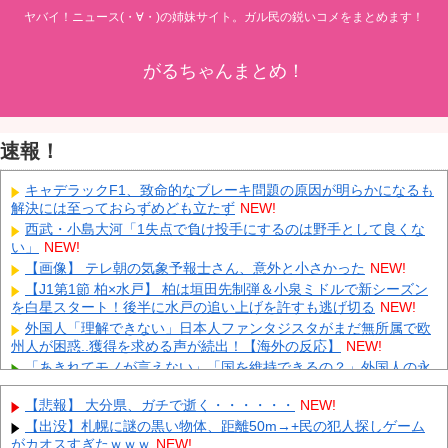
ヤバイ！ニュース(・∀・)の姉妹サイト。ガル民の鋭いコメをまとめます！
がるちゃんまとめ！
速報！
キャデラックF1、致命的なブレーキ問題の原因が明らかになるも
解決には至っておらずめども立たず
NEW!
西武・小島大河「1失点で負け投手にするのは野手として良くな
い」
NEW!
【画像】 テレ朝の気象予報士さん、意外と小さかった
NEW!
【J1第1節 柏×水戸】 柏は垣田先制弾＆小泉ミドルで新シーズン
を白星スタート！後半に水戸の追い上げを許すも逃げ切る
NEW!
外国人「理解できない」日本人ファンタジスタがまだ無所属で欧
州人が困惑..獲得を求める声が続出！【海外の反応】
NEW!
「あきれてモノが言えない」「国を維持できるの？」外国人の永
住許可要件の厳格化で在日中国人の本音は？
NEW!
【悲報】 大分県、ガチで逝く・・・・・・
NEW!
ウクライナがモスクワに向けて初の弾道ミサイルを発射か？！
NEW!
【出没】札幌に謎の黒い物体、距離50m→+民の犯人探しゲーム
がカオスすぎたｗｗｗ
NEW!
先日エアコンの効きが悪いと右往左往してた奴やが
NEW!