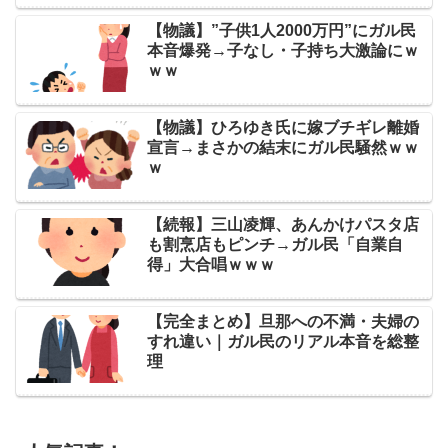
【物議】”子供1人2000万円”にガル民
本音爆発→子なし・子持ち大激論にｗ
ｗｗ
【物議】ひろゆき氏に嫁ブチギレ離婚
宣言→まさかの結末にガル民騒然ｗｗ
ｗ
【続報】三山凌輝、あんかけパスタ店
も割烹店もピンチ→ガル民「自業自
得」大合唱ｗｗｗ
【完全まとめ】旦那への不満・夫婦の
すれ違い｜ガル民のリアル本音を総整
理