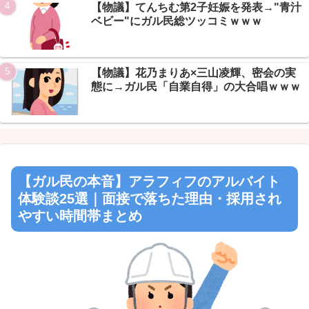
Powered by livedoor 相互RSS
【物議】てんちむ第2子妊娠を発表→"青汁
ベビー"にガル民総ツッコミｗｗｗ
【物議】花乃まりあ×三山凌輝、密会の実
態に→ガル民「自業自得」の大合唱ｗｗｗ
【ガル民の本音】アラフィフのアルバイト
体験談25選｜面接で落ちた理由・採用され
やすい時間帯まとめ