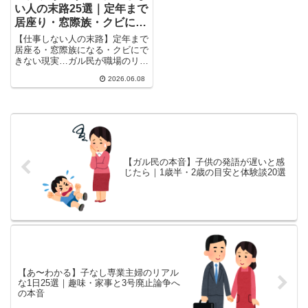
い人の末路25選｜定年まで
居座り・窓際族・クビにで
きない現実
【仕事しない人の末路】定年まで
居座る・窓際族になる・クビにで
きない現実…ガル民が職場のリア
ルを語った体験談25選。公務
2026.06.08
員・民間企業・パートで違いはあ
るの？頑張る人ほど損をする職場
の構造と、本当に辞めさせられた
ケースを徹底まとめ。
【ガル民の本音】子供の発語が遅いと感
じたら｜1歳半・2歳の目安と体験談20選
【あ〜わかる】子なし専業主婦のリアル
な1日25選｜趣味・家事と3号廃止論争へ
の本音