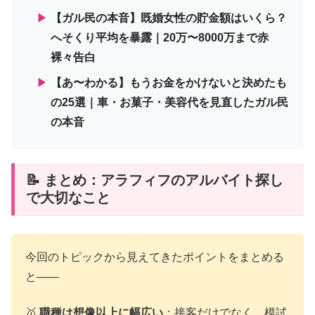
▶
【ガル民の本音】既婚女性の貯金額はいくら？
へそくり平均を暴露｜20万〜8000万まで赤
裸々告白
▶
【あ〜わかる】もうお金をかけないと決めたも
の25選｜車・お菓子・美容代を見直したガル民
の本音
📝 まとめ：アラフィフのアルバイト探し
で大切なこと
今回のトピックから見えてきたポイントをまとめる
と——
🥇
職種は想像以上に幅広い
：接客だけでなく、模試