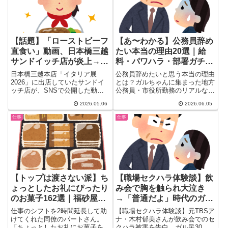
【話題】「ローストビーフ
【あ〜わかる】公務員辞め
直食い」動画、日本橋三越
たい本当の理由20選｜給
サンドイッチ店が炎上→ガ
料・パワハラ・部署ガチャ
ル民「やってるのが店長」
のリアルな本音
日本橋三越本店「イタリア展
公務員辞めたいと思う本当の理由
「自分達で動画あげてた
2026」に出店していたサンドイ
とは？ガルちゃんに集まった地方
ッチ店が、SNSで公開した動画
公務員・市役所勤務のリアルな声
の？」
をきっかけに大炎上中。映ってい
20選。安月給・仕事のしわ寄
2026.05.06
2026.06.05
た...
せ・部署ガチャ・パワハラ問題ま
で、「安定の勝ち組」イメージの
仕事
仕事
裏に隠れた職場の実態を徹底まと
め。転職した元公務員の声も必
見。
【トップは渡さない派】ち
【職場セクハラ体験談】飲
ょっとしたお礼にぴったり
み会で胸を触られ大泣き
のお菓子162選｜福砂屋・
→「普通だよ」時代のガル
ヨックモック・シャトレー
民の声30選
仕事のシフトを2時間延長して助
【職場セクハラ体験談】元TBSア
ゼ…ガル民の正解
けてくれた同僚のパートさん。
ナ・木村郁美さんが飲み会でのセ
「ちょっとしたお礼にお菓子を」
クハラ被害を告白。ガル民30〜