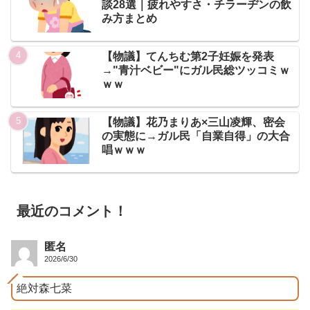
談28選｜疲れやすさ・チラーヂンの飲
み方まとめ
【物議】てんちむ第2子妊娠を発表
→"青汁ベビー"にガル民総ツッコミｗ
ｗｗ
【物議】花乃まりあ×三山凌輝、密会
の実態に→ガル民「自業自得」の大合
唱ｗｗｗ
最近のコメント！
匿名
2026/6/30
絶対森七菜