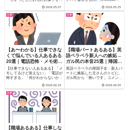
と思った時、何を選ぶのが正解な
50代から昭和・平成時代のリア
2026.05.07
2026.05.25
の...
ルな被害体験談が続出。当時の
「普通だよ」という周囲の反応、
仕事
仕事
対処法、令和の変化まで一気にま
とめ。
【あ〜わかる】仕事できな
【職場パートあるある】英
くて悩んでいる人あるある
語ペラペラ新人への嫉妬→
20選｜電話恐怖・メモ術・
ガル民の本音25選｜帰国子
転職リアル体験談
女と外国人接客のリアル
【仕事できない人あるある】「メ
英語ペラペラの帰国子女・新人パ
モしてるけど覚えない」「電話が
ートに嫉妬した主さんのトピに、
怖すぎる」「何がわからないかわ
ガル民から「狭いです」コメント
からない」── ガル民20人の本音
が殺到！猫の額・針の穴・電子顕
2026.06.25
2026.06.05
と転職で変わった体験談まとめ。
微鏡と縮んでいく大喜利も炸裂。
同じ悩みを抱えた女性たちのリア
職場英語対応のリアル、帰国子女
仕事
ルな声を一気にチェック。
パートの本音、インバウンドで変
わる接客業の実情をガル民25名
が語る。
【職場あるある】仕事しな