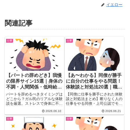
イエロー
関連記事
仕事
仕事
【パートの辞めどき】我慢
【あ〜わかる】同僚が勝手
の限界サイン15選｜身体の
に自分の仕事をやる問題！
不調・人間関係・低時給に
体験談と対処法20選｜職場
悩むガル民の本音
のモヤモヤ解消
パートを辞めるべきタイミングは
【同僚に仕事を勝手にされた体験
どこから？ガル民のリアルな体験
談と対処法まとめ】断りなく人の
談を厳選。ストレスで身体に不調
仕事をやる同僚・上司公認でモヤ
が出たとき、パワハラや人間関
モヤ…ガル民の知恵20選。引き
2026.06.10
2026.06.21
係、低時給など『我慢の限界サイ
出しに隠す・付箋作戦・上司の上
ン』を15以上の本音とともに紹
司へ相談など実践的な対策を厳
仕事
仕事
介。今まさに辞めるか悩む主婦
選。職場の困った同僚に悩む方の
へ、士業補助あるあるも収録。
ための本音まとめ。