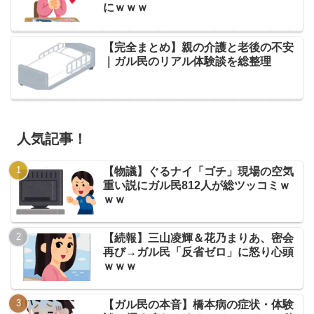
にｗｗｗ
【完全まとめ】親の介護と老後の不安
｜ガル民のリアル体験談を総整理
人気記事！
【物議】ぐるナイ「ゴチ」現場の空気
重い説にガル民812人が総ツッコミｗ
ｗｗ
【続報】三山凌輝＆花乃まりあ、密会
再び→ガル民「反省ゼロ」に怒り心頭
ｗｗｗ
【ガル民の本音】橋本病の症状・体験