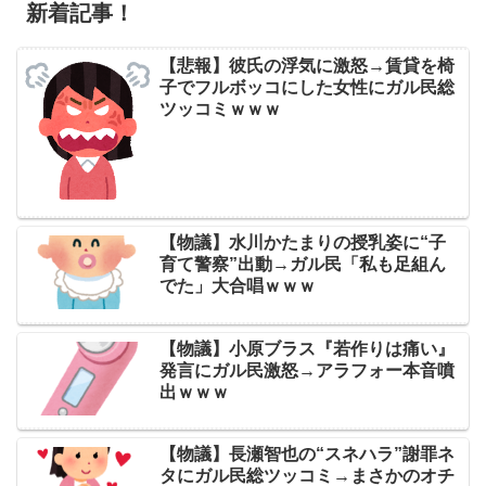
新着記事！
【悲報】彼氏の浮気に激怒→賃貸を椅
子でフルボッコにした女性にガル民総
ツッコミｗｗｗ
【物議】水川かたまりの授乳姿に“子
育て警察”出動→ガル民「私も足組ん
でた」大合唱ｗｗｗ
【物議】小原ブラス『若作りは痛い』
発言にガル民激怒→アラフォー本音噴
出ｗｗｗ
【物議】長瀬智也の“スネハラ”謝罪ネ
タにガル民総ツッコミ→まさかのオチ