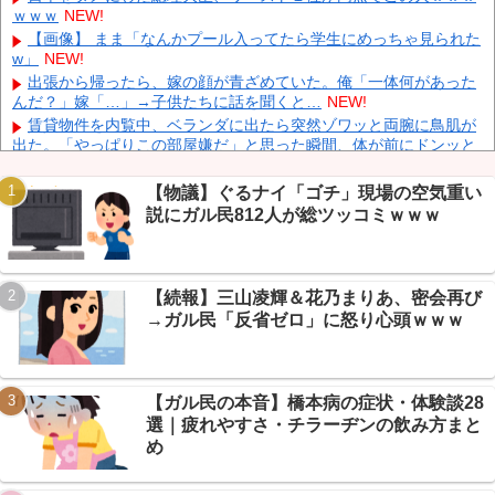
ｗｗｗ
NEW!
日産e-power、無給油で1980km走行しギネス記録を達成、無駄な
発電や送電ロスなくEVよりエコを証明
NEW!
【画像】 まま「なんかプール入ってたら学生にめっちゃ見られた
w」
NEW!
【動画】 広島記念公園を追い出された左翼さん、流石にキモすぎ
て炎上
NEW!
出張から帰ったら、嫁の顔が青ざめていた。俺「一体何があった
んだ？」嫁「…」→子供たちに話を聞くと…
NEW!
中国「大洪水！」三峡ダム「大雨で増水（台風直撃前」中国ダム
「緊急放流！」中国鉄道「列車が走行中に流される」中国避難所
賃貸物件を内覧中、ベランダに出たら突然ゾワッと両腕に鳥肌が
「支援物資は有料です」謎の勢力「え」→
NEW!
出た。「やっぱりこの部屋嫌だ」と思った瞬間、体が前にドンッと
突き飛ばされて…
NEW!
【物議】カズレーザー「任意保険は強制にしろ」→なんG民「そ
【物議】ぐるナイ「ゴチ」現場の空気重い
れただの金持ち理論」と反論ｗｗｗ
NEW!
説にガル民812人が総ツッコミｗｗｗ
【続報】ホロライブ『ホロドリ』、まさかのセルラン1位に返り
咲き→なんG民「覇権やん」ｗｗｗ
NEW!
Powered by livedoor 相互RSS
【朗報】エッヂ民の文鳥(4ヶ月)、かわいさで完全制圧→愛鳥自慢
合戦に発展ｗｗｗ
NEW!
【続報】三山凌輝＆花乃まりあ、密会再び
【衝撃】モモンガどうなった…ちいかわ最新話で入れ替わり説→
→ガル民「反省ゼロ」に怒り心頭ｗｗｗ
ファン考察盛り上がりｗｗｗ
NEW!
【衝撃】年金8ヶ月未納で手足失った男性、障害年金97万円が一
生ゼロに→スレ民「免除すれば」ｗｗｗ
NEW!
【ガル民の本音】橋本病の症状・体験談28
選｜疲れやすさ・チラーヂンの飲み方まと
め