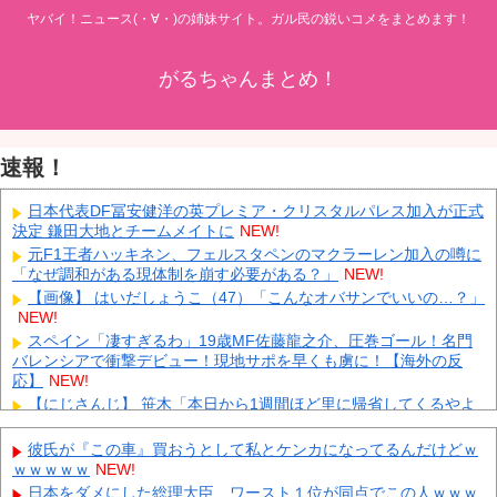
ヤバイ！ニュース(・∀・)の姉妹サイト。ガル民の鋭いコメをまとめます！
がるちゃんまとめ！
速報！
日本代表DF冨安健洋の英プレミア・クリスタルパレス加入が正式
決定 鎌田大地とチームメイトに
NEW!
元F1王者ハッキネン、フェルスタペンのマクラーレン加入の噂に
「なぜ調和がある現体制を崩す必要がある？」
NEW!
【画像】 はいだしょうこ（47）「こんなオバサンでいいの…？」
NEW!
スペイン「凄すぎるわ」19歳MF佐藤龍之介、圧巻ゴール！名門
バレンシアで衝撃デビュー！現地サポを早くも虜に！【海外の反
応】
NEW!
【にじさんじ】 笹木「本日から1週間ほど里に帰省してくるやよ
～。久々に京都満喫してくるっ！」
NEW!
【鹿児島】 突然右折し路面電車と衝突 乗っていた男女3人は車を
彼氏が『この車』買おうとして私とケンカになってるんだけどｗ
放置しダッシュで逃走中
NEW!
ｗｗｗｗｗ
NEW!
KDDI、楽天への回線貸し出し終了へ 都市部で9月末に
NEW!
日本をダメにした総理大臣、ワースト１位が同点でこの人ｗｗｗ