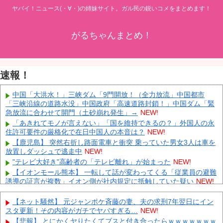
ヤバイ！ニュース(・∀・)の姉妹サイト。ガル民の鋭いコメをまとめます！
がるちゃんまとめ！
速報！
中国「大洪水！」三峡ダム「9門開放！（全力放流」中国都市
「三峡沿線の道路水没」中国政府「高速道路封鎖！」中国ダム「緊
急放流に合わせて開門（土砂崩れ発生」→
NEW!
「あきれてモノが言えない」「国を維持できるの？」外国人の永
住許可要件の厳格化で在日中国人の本音は？
NEW!
【鹿児島】 突然右折し路面電車と衝突 乗っていた男女3人は車を
放置しダッシュで逃走中
NEW!
"テレビ大好き"高齢者の「テレビ離れ」が始まった
NEW!
【イオンモール熊本】 一転して話が変わってくる「従業員の避難
誘導の証言が複数」イオン側が社内規定に抵触していた疑い
NEW!
やっぱり肉が好き
NEW!
【ネット騒然】 元ジャンポケ斉藤の妻、夫の求刑7年翌日にイン
外国人「2026年バロンドールは誰が受賞すべき?」エンバペ、今
スタ更新！その内容がガチでヤバすぎる…
NEW!
季無冠でも初受賞か!?海外ファンが考える本命とは!?【海外の反
応】
NEW!
【悲報】 とにかくヤりたくてブスと付き合ったらｗｗｗｗｗｗｗ