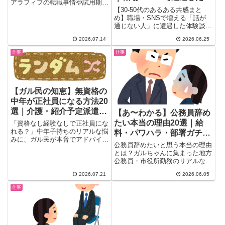
アラフィフの転職事情や試用期間
解力低下のリアル
【30-50代のあるある共感まと
中の解雇の法律知識、国民健康保
め】職場・SNSで増える「話が
険の負担、面接での失敗談まで、
通じない人」に遭遇した体験談を
検索してもなかなか出てこないリ
20選厳選。会話泥棒・悪意ある
アルな本音を一気にチェックでき
2026.07.14
2026.06.25
解釈・読解力低下の原因をガル民
ます。転職が決まった人の体験談
が本音で分析。東洋経済オンライ
も収録。
仕事
仕事
ンの記事に400件超えの共感コメ
ントが集まりました。
【ガル民の知恵】無資格の
中年が正社員になる方法20
選｜介護・紹介予定派遣・
【あ〜わかる】公務員辞め
パート登用の体験談
たい本当の理由20選｜給
「資格なし経験なしで正社員にな
れる？」中年子持ちのリアルな悩
料・パワハラ・部署ガチャ
みに、ガル民が本音でアドバイ
のリアルな本音
公務員辞めたいと思う本当の理由
ス。介護職・紹介予定派遣・パー
とは？ガルちゃんに集まった地方
トからの正社員登用の成功体験談
公務員・市役所勤務のリアルな声
から、求人倍率や採用条件の厳し
20選。安月給・仕事のしわ寄
い現実の指摘まで、実際に採用さ
2026.07.21
2026.06.05
せ・部署ガチャ・パワハラ問題ま
れた20人分の体験と本音コメン
で、「安定の勝ち組」イメージの
トをまとめました。
仕事
裏に隠れた職場の実態を徹底まと
め。転職した元公務員の声も必
見。