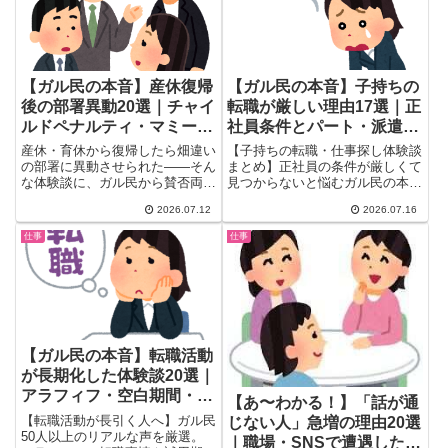
談をまとめました。
るある20選。
【ガル民の本音】子持ちの
【ガル民の本音】産休復帰
転職が厳しい理由17選｜正
後の部署異動20選｜チャイ
社員条件とパート・派遣の
ルドペナルティ・マミート
リアル
ラックのリアル
【子持ちの転職・仕事探し体験談
産休・育休から復帰したら畑違い
まとめ】正社員の条件が厳しくて
の部署に異動させられた――そん
見つからないと悩むガル民の本音
な体験談に、ガル民から賛否両論
を厳選。資格不要・未経験OKで
の声が殺到。チャイルドペナルテ
2026.07.12
2026.07.16
もなぜ狭き門なのか、パート・派
ィ・マミートラックのリアルな実
遣との違い、少子化との関係、実
態、会社側の言い分、海外との比
仕事
仕事
際に転職に成功した人たちのリア
較、乗り越え方まで、働くママた
ルな体験談まで一気に紹介しま
ちの本音を厳選してお届けしま
す。
す。
【ガル民の本音】転職活動
が長期化した体験談20選｜
アラフィフ・空白期間・面
【あ〜わかる！】「話が通
接失敗のリアル
【転職活動が長引く人へ】ガル民
じない人」急増の理由20選
50人以上のリアルな声を厳選。
｜職場・SNSで遭遇した読