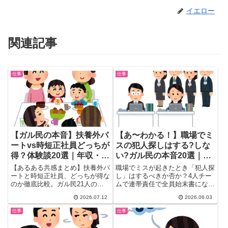
イエロー
関連記事
仕事
仕事
【ガル民の本音】扶養外パ
【あ〜わかる！】職場でミ
ートvs時短正社員どっちが
スの犯人探しはする?しな
得？体験談20選｜年収・ボ
い?ガル民の本音20選｜連
ーナスのリアル
帯責任vs原因究明の正しい
【あるある共感まとめ】扶養外パ
職場でミスが起きたとき「犯人探
考え方
ートと時短正社員、どっちが得な
し」はするべきか否か？4人チー
のか徹底比較。ガル民21人のリ
ムで連帯責任で全員始末書になっ
アルな本音を厳選し、年収・ボー
たトピに、ガル民の鋭い本音が集
2026.07.12
2026.06.03
ナスの実額差、時短勤務ならでは
結。始末書・連帯責任・再発防止
の「肩身の狭さ」、扶養外パート
の本当の意味とは？「主さん自身
仕事
仕事
の「やりがい搾取」問題まで、働
が犯人では？」という衝撃の指摘
き方選びで後悔しないための体験
も。働く女性に刺さる職場ミスあ