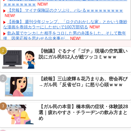
ｗｗｗｗｗｗｗｗ
NEW!
FC東京開幕戦でのDF長友佑都の“挨拶”、スポニチがネタバレ報道
NEW!
【悲報】 マイナ保険証のクソぶり、バレるｗｗｗｗｗｗｗｗｗ
NEW!
【動画】 撮影走行でホンダADUO改良型エンジン（PU）を搭載
したアストンマーチンが“いい音”と話題に
NEW!
【画像】 週刊少年ジャンプ、「ロクのおかしな家」とかいう微妙
な漫画を巻頭カラーにしたせいで100万部切る
NEW!
【悲報】 氷河期弱おぢ（50）、新聞に絶望の投稿ｗｗｗｗｗｗｗ
ｗｗｗｗ
NEW!
飲み屋でケンカした相手をコロした男の弁護をした。そして数年
後、因果応報を思わせる出来事が…
NEW!
【悲報】邪悪球団ドジャース、まさかの7連敗→ガリレオ民「満
塁ゲッツーが戦犯」総ツッコミｗｗｗ
NEW!
【物議】ぐるナイ「ゴチ」現場の空気重い
【悲報】年収800万・25歳ワイ、島根への左遷が濃厚→スレ民の
説にガル民812人が総ツッコミｗｗｗ
島根イジりが加速ｗｗｗ
NEW!
Powered by livedoor 相互RSS
【悲報】おんJ民、15歳キッズに完敗連発→AI審判「キッズの勝
ち」で老害扱いされるｗｗｗ
NEW!
【続報】三山凌輝＆花乃まりあ、密会再び
【朗報】RTX4060、未だに現役で大活躍中らしい
WWWWWWWWWWWWWWWWWW
NEW!
→ガル民「反省ゼロ」に怒り心頭ｗｗｗ
【まとめ】森保監督『都内にサッカー専用スタを』国立で観客新
記録、スレ民『候補地は？』『税金？』ｗｗｗ
NEW!
【ガル民の本音】橋本病の症状・体験談28
選｜疲れやすさ・チラーヂンの飲み方まと
め
Powered by livedoor 相互RSS