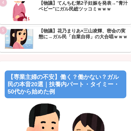
【物議】てんちむ第2子妊娠を発表→"青汁
ベビー"にガル民総ツッコミｗｗｗ
【物議】花乃まりあ×三山凌輝、密会の実
態に→ガル民「自業自得」の大合唱ｗｗｗ
【専業主婦の不安】働く？働かない？ガル
民の本音20選｜扶養内パート・タイミー・
50代から始めた例