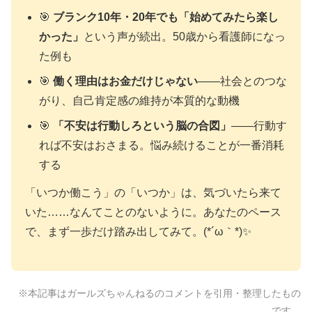
🎯
ブランク10年・20年でも「始めてみたら楽し
かった」
という声が続出。50歳から看護師になっ
た例も
🎯
働く理由はお金だけじゃない
——社会とのつな
がり、自己肯定感の維持が本質的な動機
🎯
「不安は行動しろという脳の合図」
——行動す
れば不安はおさまる。悩み続けることが一番消耗
する
「いつか働こう」の「いつか」は、気づいたら来て
いた……なんてことのないように。あなたのペース
で、まず一歩だけ踏み出してみて。(*´ω｀*)✨
※本記事はガールズちゃんねるのコメントを引用・整理したもの
です。