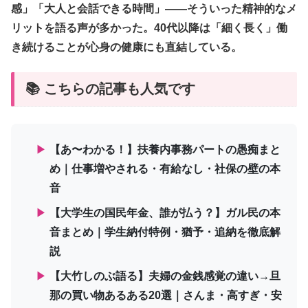
感」「大人と会話できる時間」——そういった精神的なメ
リットを語る声が多かった。40代以降は「細く長く」働
き続けることが心身の健康にも直結している。
📚 こちらの記事も人気です
▶
【あ〜わかる！】扶養内事務パートの愚痴まと
め｜仕事増やされる・有給なし・社保の壁の本
音
▶
【大学生の国民年金、誰が払う？】ガル民の本
音まとめ｜学生納付特例・猶予・追納を徹底解
説
▶
【大竹しのぶ語る】夫婦の金銭感覚の違い→旦
那の買い物あるある20選｜さんま・高すぎ・安