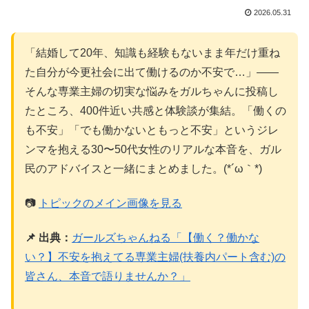
2026.05.31
「結婚して20年、知識も経験もないまま年だけ重ね
た自分が今更社会に出て働けるのか不安で…」——
そんな専業主婦の切実な悩みをガルちゃんに投稿し
たところ、400件近い共感と体験談が集結。「働くの
も不安」「でも働かないともっと不安」というジレ
ンマを抱える30〜50代女性のリアルな本音を、ガル
民のアドバイスと一緒にまとめました。(*´ω｀*)
📷
トピックのメイン画像を見る
📌 出典：
ガールズちゃんねる「【働く？働かな
い？】不安を抱えてる専業主婦(扶養内パート含む)の
皆さん、本音で語りませんか？」