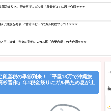
】 力士の嫁に美人が多い理由→「これ」だったｗｗｗｗｗｗｗ
楽天、ガチで逝くｗｗｗｗｗｗｗｗｗｗｗｗｗｗｗｗｗｗｗｗ
ンターン4日目、”往復3時間通勤”に限界→「無給かよ」に総ツッコ
【ガル民の本音】橋本病の症状・体験談28選｜疲れやすさ
W!
芦田愛菜ちゃん「うわー、すごい！なんか出てる♥」
NEW!
【続報】三山凌輝＆花乃まりあ、密会再び→ガル民「反省ゼ
by livedoor 相互RSS
【物議】てんちむ第2子妊娠を発表→"青汁ベビー"にガル民
【物議】花乃まりあ×三山凌輝、密会の実態に→ガル民「自