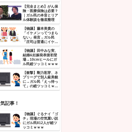
屋13万で沖縄旅
にガル民ため息が止
新着記事！
【物議
億円”
然→
いい
【完
険・
｜ガ
ル体
【物