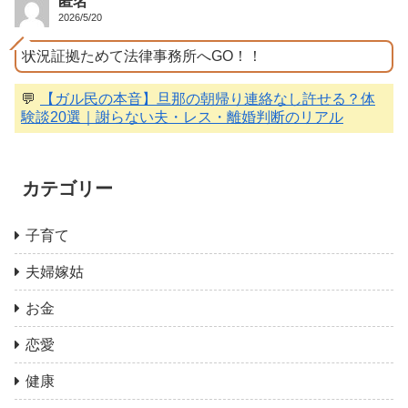
匿名
2026/5/20
状況証拠ためて法律事務所へGO！！
💬
【ガル民の本音】旦那の朝帰り連絡なし許せる？体
験談20選｜謝らない夫・レス・離婚判断のリアル
カテゴリー
子育て
夫婦嫁姑
お金
恋愛
健康