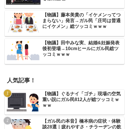
【物議】藤本美貴の「イケメンってつ
まらない」発言→ガル民「庄司は普通
にイケメン」総ツッコミｗｗｗ
【物議】田中みな実、結婚&妊娠発表
後初登場→10cmヒールにガル民総ツ
ッコミｗｗｗ
人気記事！
【物議】ぐるナイ「ゴチ」現場の空気
重い説にガル民812人が総ツッコミｗ
ｗｗ
【ガル民の本音】橋本病の症状・体験
談28選｜疲れやすさ・チラーヂンの飲