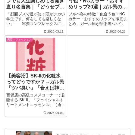
プでも人生楽しめてる開き
う色・NGカラー・おすす
直り名言集｜「どうせブス
めリップ20選｜ガル民の本
なら全力で楽しめ！」
音まとめ
「顔面ブスで足が短く頭がデカい
ブルベ冬の特徴・似合う色・NG
学生です。何をしても楽しくな
カラー・おすすめリップを徹底ま
い」——容姿コンプレックスに悩
とめ。ガール民が語る黒×ネイビ
む投稿者に、ガル民から500件
ー×ロイヤルブルーの着こなし実
2026.05.11
2026.06.26
超...
録から、マスタード・ベージュが
似合わない理由、リップモンスタ
美容・ファッション
ーやシャネルのおすすめ色番ま
で。16タイプ診断の体験談も。
【美容沼】SK-IIの化粧水
ってどうですか？→ガル民
「ツバ臭い」「合えば神」
評価真っ二つの本音バトル
百貨店の高級コスメコーナーで君
臨する SK-II。「フェイシャルト
リートメントエッセンス」（通
称：神の化粧水）は1本2万...
2026.05.08