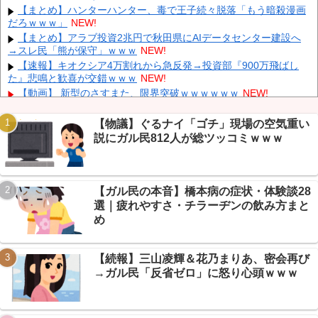
削除」台風13号「三峡ダム接近中」→
NEW!
【まとめ】ハンターハンター、毒で王子続々脱落「もう暗殺漫画
だろｗｗｗ」
NEW!
「中国人ってこんなに嫌われているの？」日本生活9年目で明か
す本心！
NEW!
【まとめ】アラブ投資2兆円で秋田県にAIデータセンター建設へ
→スレ民「熊が保守」ｗｗｗ
NEW!
韓国人の対日好感度が過去最高に、「ノージャパン」は終わっ
た？＝ネット「中国より100倍いい」
NEW!
【速報】キオクシア4万割れから急反発→投資部『900万飛ばし
た』悲鳴と歓喜が交錯ｗｗｗ
NEW!
【朗報】 消費減税、閣議決定 来年4月から2年間1％に
NEW!
【動画】 新型のさすまた、限界突破ｗｗｗｗｗｗ
NEW!
【悲報】 有吉、一般人に「ド正論」を叩きつけて炎上ｗｗｗｗｗ
ｗｗｗ
NEW!
【物議】ぐるナイ「ゴチ」現場の空気重い
【画像】 ワイ「アルファードいいなあ。買いに行くか」店員「ほ
説にガル民812人が総ツッコミｗｗｗ
いっ見積もりな！」ワイ「金額おかしくね？」←お前らもそう思う
Powered by livedoor 相互RSS
よな？？？？？
NEW!
【画像】 「キム兄」こと芸人・木村祐一さん（63歳）、最新の松
本人志さんとのツーショットが完全に別人だとネット騒然！ 「マジ
【ガル民の本音】橋本病の症状・体験談28
で誰かわからん」...
NEW!
選｜疲れやすさ・チラーヂンの飲み方まと
【悲報】株式投資、若い男の自尊心をゴリゴリ削る→ニュー速
め
+民「NISAはギャンブル」で大論争ｗｗｗ
NEW!
【熊本地震まとめ】イオンモール爆発の原因はLPGガス漏れ濃厚
→経産省が全国施設に緊急点検要請
NEW!
【続報】三山凌輝＆花乃まりあ、密会再び
→ガル民「反省ゼロ」に怒り心頭ｗｗｗ