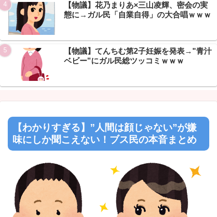
【物議】花乃まりあ×三山凌輝、密会の実
Powered by livedoor 相互RSS
態に→ガル民「自業自得」の大合唱ｗｗｗ
【物議】てんちむ第2子妊娠を発表→"青汁
ベビー"にガル民総ツッコミｗｗｗ
【わかりすぎる】”人間は顔じゃない”が嫌
味にしか聞こえない！ブス民の本音まとめ