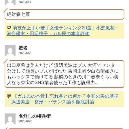
2026/6/30
絶対森七菜
💬
演技が上手い若手女優ランキング20選｜小芝風花・
河合優実・田辺桃子…ガル民の本音評価
匿名
2026/6/25
出口夏希は美人だけど 浜辺美波はブス 大河でセンター
分けして顔長いブスがばれた 吉岡里帆や白石聖如きに
もルックスで負けてる 麒麟のときの川口春奈ぐらい美
人なら東宝のSNS業者使った工作も説得力...
💬
【ガル民の本音】忘れ鼻とは何か？令和の美の基準
｜浜辺美波・整形・バランス論を徹底討論
名無しの権兵衛
2026/6/20