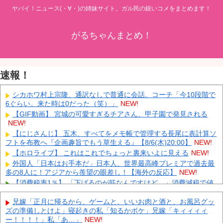
ヤバイ！ニュース(・∀・)の姉妹サイト。ガル民の鋭いコメをまとめます！
がるちゃんまとめ！
速報！
シカホワ村上宗隆、通訳なしで普通に会話。コーチ「今10段階で
6ぐらい。来た時は0だった（笑）」
NEW!
【GIF動画】 宮城の可愛すぎるチアさん、甲子園で発見される
NEW!
【にじさんじ】 五木、すべてをメモ帳で管理する長尾に表計算ソ
フトを布教へ『企画趣旨でもう草生える』【8/6(木)20:00】
NEW!
【ホロライブ】 これはこれでちょっと裏来いよに見える
NEW!
外国人「日本はお手本だ」日本人、世界最高峰プレミアで過去最
多の8人に！アジアから羨望の眼差し！【海外の反応】
NEW!
【消費税率1％】 「下げるのが筋なんですけど…」消費減税で値
下がりする分と同じだけ商品を値上げして店頭価格を変えない店も
NEW!
兄嫁「正月に帰るから、ゲームと、いいお肉と酒と、お風呂グッ
ズの準備しとけよ」寝起きの私「知るかボケ」兄嫁「キィィィィ
中国「大洪水！」中国ダム「決壊」地元民「公式発表より死者多
ー！！！！」私「あ…」
NEW!
い！」中国政府「住民拘束！（安否不明」中国当局「救助隊動画も