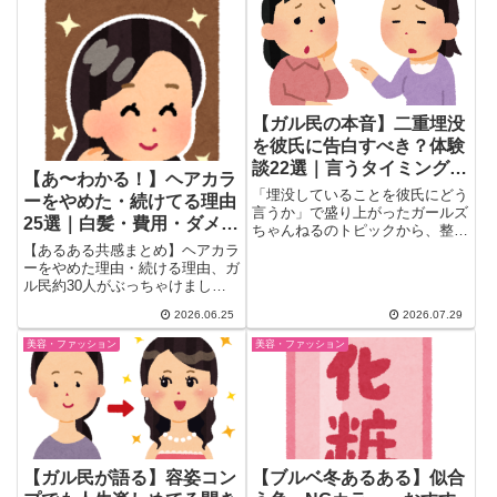
19人のリアルな声を保湿ケアの
コツや値段情報とあわせて厳選紹
介します。
【ガル民の本音】二重埋没
を彼氏に告白すべき？体験
談22選｜言うタイミングと
【あ〜わかる！】ヘアカラ
隠した代償
「埋没していることを彼氏にどう
ーをやめた・続けてる理由
言うか」で盛り上がったガールズ
25選｜白髪・費用・ダメー
ちゃんねるのトピックから、整形
ジ問題 ガル民の本音
告白に悩むガル民22人のリアル
【あるある共感まとめ】ヘアカラ
な声を厳選。言うべきか黙るべき
ーをやめた理由・続ける理由、ガ
か、伝えるタイミングと切り出し
ル民約30人がぶっちゃけまし
方、隠して後悔した体験談、子供
た。美容室代が月1〜2万かかる
2026.06.25
2026.07.29
への遺伝の不安まで、検索しても
問題、白髪が出てきて染めざるを
出てこない本音を一気にチェッ
得ない40代の悩み、黒髪vs茶髪
美容・ファッション
美容・ファッション
ク。
どっちがおしゃれ論争まで、
30〜50代女性のリアルな本音を
一気にご紹介。
【ガル民が語る】容姿コン
【ブルベ冬あるある】似合