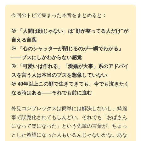
今回のトピで集まった本音をまとめると：
🎯
「人間は顔じゃない」は”顔が整ってる人だけ”が
言える言葉
🎯
「心のシャッターが閉じるのが一瞬でわかる」
——ブスにしかわからない感覚
🎯
「可愛いは作れる」「愛嬌が大事」系のアドバイ
スを言う人は本当のブスを想像していない
🎯
40年以上この顔で生きてきても、今でも泣きたく
なる時はある——それでも前に進む
外見コンプレックスは簡単には解決しないし、綺麗
事で誤魔化されてもしんどい。それでも「おばさん
になって楽になった」という先輩の言葉が、ちょっ
とした希望になった人もいるんじゃないかな。あな