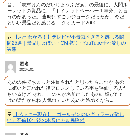
昔、「志村けんのだいじょうぶだぁ」の最後に、人間ル
ーレットの賞品に、「トイレットペーパー１年分」と言
うのがあった。 当時はすごいジョークだったが、今だ
といい景品だと感じる。 クオカード2000...
💬
【あ〜わかる！】テレビが不景気すぎると感じる瞬
間25選｜景品しょぼい・CM増加・YouTube垂れ流しの
実態
匿名
2026/6/01
あのの件でちょっと注目されたと思ったらこれか あの
に嫌いと言われた後プロレスしている事を評価する人た
ちいるけど それ、この人が名前出したあのに媚びただ
けの話だからね 人気出ていたあのと絡めるなら...
💬
【ベッキー現在】「ゴールデンのレギュラーが欲し
い」不倫10年後の本音にガル民騒然