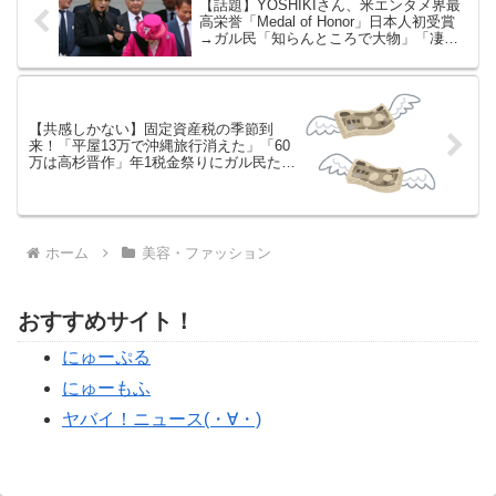
【話題】YOSHIKIさん、米エンタメ界最
高栄誉「Medal of Honor」日本人初受賞
→ガル民「知らんところで大物」「凄さ
がよく分からん」の反応まとめ
【共感しかない】固定資産税の季節到
来！「平屋13万で沖縄旅行消えた」「60
万は高杉晋作」年1税金祭りにガル民ため
息が止まらない
ホーム
美容・ファッション
おすすめサイト！
にゅーぷる
にゅーもふ
ヤバイ！ニュース(・∀・)