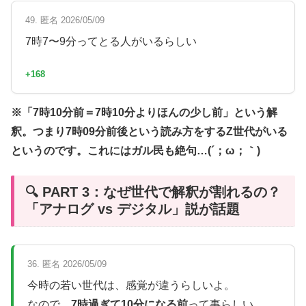
49. 匿名 2026/05/09
7時7〜9分ってとる人がいるらしい
+168
※「7時10分前＝7時10分よりほんの少し前」という解
釈。つまり7時09分前後という読み方をするZ世代がいる
というのです。これにはガル民も絶句…(´；ω；｀)
🔍 PART 3：なぜ世代で解釈が割れるの？
「アナログ vs デジタル」説が話題
36. 匿名 2026/05/09
今時の若い世代は、感覚が違うらしいよ。
なので、
7時過ぎて10分になる前
って事らしい。