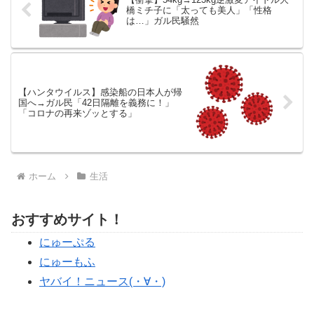
橋ミチ子に「太っても美人」「性格
は…」ガル民騒然
【ハンタウイルス】感染船の日本人が帰
国へ→ガル民「42日隔離を義務に！」
「コロナの再来ゾッとする」
ホーム
生活
おすすめサイト！
にゅーぷる
にゅーもふ
ヤバイ！ニュース(・∀・)