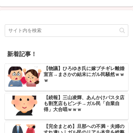
新着記事！
【物議】ひろゆき氏に嫁ブチギレ離婚
宣言→まさかの結末にガル民騒然ｗｗ
ｗ
【続報】三山凌輝、あんかけパスタ店
も割烹店もピンチ→ガル民「自業自
得」大合唱ｗｗｗ
【完全まとめ】旦那への不満・夫婦の
すれ違い｜ガル民のリアル本音を総整