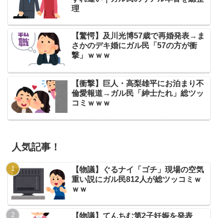
理
【驚愕】及川光博57歳で再婚発表→ま
さかのデキ婚にガル民「57の方が衝
撃」ｗｗｗ
【衝撃】巨人・高梨雄平にお泊まり不
倫愛報道→ガル民「紳士たれ」総ツッ
コミｗｗｗ
人気記事！
【物議】ぐるナイ「ゴチ」現場の空気
重い説にガル民812人が総ツッコミｗ
ｗｗ
【物議】てんちむ第2子妊娠を発表