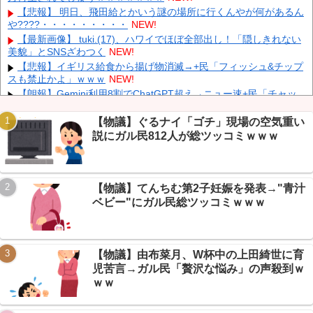
彫り師YouTuber・しげち「刺青タトゥー入れてる奴は全員バカで
【悲報】 明日、飛田給とかいう謎の場所に行くんやが何があるん
す」「すごい民度低い」「5000円好きなんすよ、バカって」
NEW!
や????・・・・・・・・・
NEW!
【速報】 米農家「流石にこんな値段じゃ、米作り辞める人、出る
【最新画像】 tuki.(17)、ハワイでほぼ全部出し！「隠しきれない
んじゃないかなあ？？」
NEW!
美貌」とSNSざわつく
NEW!
【悲報】 中国、橋の欄干が強風一発で粉々に 鉄筋ゼロ 当局「接
【悲報】イギリス給食から揚げ物消滅→+民「フィッシュ&チップ
着剤でくっつけただけ」「正常で、品質問題はない」
NEW!
スも禁止かよ」ｗｗｗ
NEW!
【朗報】Gemini利用8割でChatGPT超え→ニュー速+民「チャッ
ピー終わったな」ｗｗｗ
NEW!
【朗報】セルフレジの”ただ立ってるだけ”店員→まさかの「3万い
【物議】ぐるナイ「ゴチ」現場の空気重い
いね釣り」発覚にガリレオ民騒然ｗｗｗ
NEW!
説にガル民812人が総ツッコミｗｗｗ
【悲報】ニートへ漬物工場求人→日給19万でボーナス無しにガリ
Powered by livedoor 相互RSS
レオ民「クソ求人で草」ｗｗｗ
NEW!
【恐怖】 家族葬・一日葬なら安いという風潮、完全に嘘だっ
【物議】てんちむ第2子妊娠を発表→"青汁
た・・・・
NEW!
ベビー"にガル民総ツッコミｗｗｗ
【朗報】村上宗隆、26号でAL本塁打ランキング並列→『村GOD
覇権』も反応淡白ｗｗｗ
NEW!
【物議】由布菜月、W杯中の上田綺世に育
児苦言→ガル民「贅沢な悩み」の声殺到ｗ
ｗｗ
Powered by livedoor 相互RSS