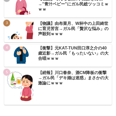
→"青汁ベビー"にガル民総ツッコミｗ
ｗｗ
【物議】由布菜月、W杯中の上田綺世
に育児苦言→ガル民「贅沢な悩み」の
声殺到ｗｗｗ
【衝撃】元KAT-TUN田口淳之介の40
歳近影→ガル民「もったいない」の大
合唱ｗｗｗ
【続報】川口春奈、酒CM降板の衝撃
→ガル民「デキ婚は迷惑」まさかの大
激論にｗｗｗ