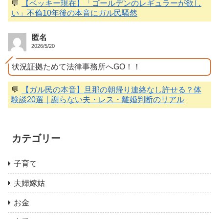
💬
【ベッキー現在】「ゴールデンのレギュラーが欲し
い」不倫10年後の本音にガル民騒然
匿名
2026/5/20
状況証拠ためて法律事務所へGO！！
💬
【ガル民の本音】旦那の朝帰り連絡なし許せる？体
験談20選｜謝らない夫・レス・離婚判断のリアル
カテゴリー
子育て
夫婦嫁姑
お金