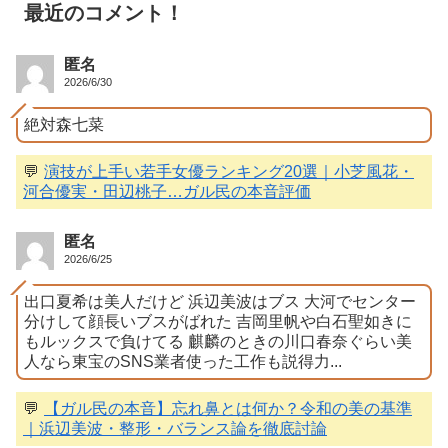
最近のコメント！
匿名
2026/6/30
絶対森七菜
💬
演技が上手い若手女優ランキング20選｜小芝風花・
河合優実・田辺桃子…ガル民の本音評価
匿名
2026/6/25
出口夏希は美人だけど 浜辺美波はブス 大河でセンター
分けして顔長いブスがばれた 吉岡里帆や白石聖如きに
もルックスで負けてる 麒麟のときの川口春奈ぐらい美
人なら東宝のSNS業者使った工作も説得力...
💬
【ガル民の本音】忘れ鼻とは何か？令和の美の基準
｜浜辺美波・整形・バランス論を徹底討論