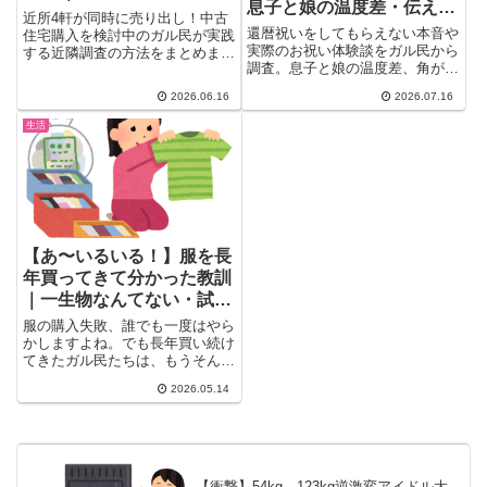
息子と娘の温度差・伝え方
トナリスクを総まとめ
近所4軒が同時に売り出し！中古
まとめ
還暦祝いをしてもらえない本音や
住宅購入を検討中のガル民が実践
実際のお祝い体験談をガル民から
する近隣調査の方法をまとめまし
調査。息子と娘の温度差、角が立
た。大島てる確認・トナリスク活
たない伝え方のコツ、赤いちゃん
用・時間帯を変えた偵察・美容院
2026.06.16
2026.07.16
ちゃんこの実例まで、リアルな声
での聞き込みまで、プロも顔負け
を25選まとめました。
のガル民知恵袋を一気に紹介。
生活
【あ〜いるいる！】服を長
年買ってきて分かった教訓
｜一生物なんてない・試着
必須・素材が大事
服の購入失敗、誰でも一度はやら
かしますよね。でも長年買い続け
てきたガル民たちは、もうそんな
ミスを繰り返さない。「一生物
2026.05.14
な...
【衝撃】54kg→123kg逆激変アイドル大