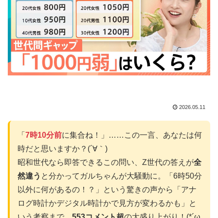
2026.05.11
「
7時10分前
に集合ね！」……この一言、あなたは何
時だと思いますか？(´∀｀)
昭和世代なら即答できるこの問い、Z世代の答えが
全
然違う
と分かってガルちゃんが大騒動に。「6時50分
以外に何があるの！？」という驚きの声から「アナ
ログ時計かデジタル時計かで見方が変わるかも」と
いう考察まで、
553コメント超
の大盛り上がり！(*´ω