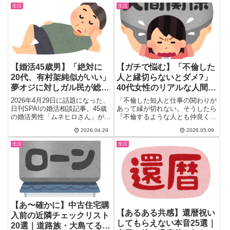
女性ホルモンとの関係、CHANEL
生活
生活
のピンクバッグを買った話まで、
リアルな本音コメント20選をお
届けします。
【婚活45歳男】「絶対に
【ガチで悩む】「不倫した
20代、有村架純似がいい」
人と縁切らないとダメ?」
夢オジに対しガル民が総ツ
40代女性のリアルな人間関
ッコミｗｗｗｗｗｗｗｗｗ
係ジレンマ
2026年4月29日に話題になった、
「不倫した知人と仕事の関わりが
ｗｗｗｗｗｗｗｗ
日刊SPA!の婚活相談記事。45歳
あって縁が切れない。そうしたら
の婚活男性「ムネヒロさん」が
『不倫するような人とも仲良くで
「絶対に20代、有村架...
きるんだね』って言われ始め
2026.04.29
2026.05.09
た…...
生活
生活
【あ〜確かに】中古住宅購
【あるある共感】還暦祝い
入前の近隣チェックリスト
してもらえない本音25選｜
20選｜道路族・大島てる・