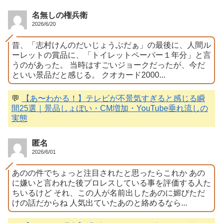
名無しの権兵衛
2026/6/20
昔、「志村けんのだいじょうぶだぁ」の最後に、人間ル
ーレットの賞品に、「トイレットペーパー１年分」と言
うのがあった。 当時はすごいジョークだったが、今だ
といい景品だと感じる。 クオカード2000...
💬
【あ〜わかる！】テレビが不景気すぎると感じる瞬
間25選｜景品しょぼい・CM増加・YouTube垂れ流しの
実態
匿名
2026/6/01
あのの件でちょっと注目されたと思ったらこれか あの
に嫌いと言われた後プロレスしている事を評価する人た
ちいるけど それ、この人が名前出したあのに媚びただ
けの話だからね 人気出ていたあのと絡めるなら...