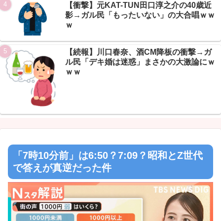
【衝撃】元KAT-TUN田口淳之介の40歳近
影→ガル民「もったいない」の大合唱ｗｗ
ｗ
【続報】川口春奈、酒CM降板の衝撃→ガ
ル民「デキ婚は迷惑」まさかの大激論にｗ
ｗｗ
「7時10分前」は6:50？7:09？昭和とZ世代
で答えが真逆だった件