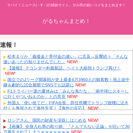
ヤバイ！ニュース(・∀・)の姉妹サイト。ガル民の鋭いコメをまとめます！
がるちゃんまとめ！
速報！
松本まりか「義援金と寄付金の違い」に言及→反響続々「そんな
違いあったの知りませんでした」
NEW!
【速報】 テコンダー朴最新話、ヘイト大統領トランプ再び！
NEW!
国立でのJリーグ開幕戦が史上最多6万3960人の観客数！地上波中
継＆劇的な試合展開でSNSでも話題に
NEW!
F1ドライバー達の夏休みは「みんな海だな」「南半球にスキーし
に行くやついねえのか」との意見
NEW!
外国人「使い捨てだ」FIFA会長、辞任危機でトランプ政権に泣き
付くも無視されて海外失笑！【海外の反応】
NEW!
中国人のリウさん、新エネ車で国境越えたら遠隔操作で30時間ロ
ックされる！
NEW!
ロシアさん、国民の財産を没収しはじめる
NEW!
K-POPアイドルの約半数が3年後には姿を消す…損益分岐点突破
【画像】 全身入れ墨の彫り師、『とんでもない正論』を吐いて30
は4％未満
NEW!
万再生されてしまうｗｗｗｗｗｗｗ
NEW!