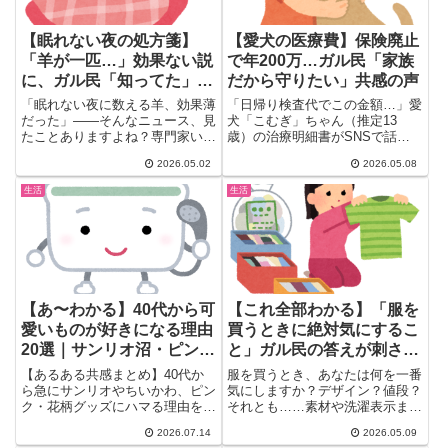
【眠れない夜の処方箋】
【愛犬の医療費】保険廃止
「羊が一匹…」効果ない説
で年200万…ガル民「家族
に、ガル民「知ってた」
だから守りたい」共感の声
「ふーせんもどうなの」
「眠れない夜に数える羊、効果薄
「日帰り検査代でこの金額…」愛
だった」——そんなニュース、見
犬「こむぎ」ちゃん（推定13
たことありますよね？専門家いわ
歳）の治療明細書がSNSで話題
く、英語の「sleep」と「s...
に。インスリノーマ（膵臓腫瘍）
2026.05.02
2026.05.08
と...
生活
生活
【あ〜わかる】40代から可
【これ全部わかる】「服を
愛いものが好きになる理由
買うときに絶対気にするこ
20選｜サンリオ沼・ピンク
と」ガル民の答えが刺さり
愛の本音まとめ
すぎる件｜素材・洗濯・試
【あるある共感まとめ】40代か
服を買うとき、あなたは何を一番
着室の悲劇
ら急にサンリオやちいかわ、ピン
気にしますか？デザイン？値段？
ク・花柄グッズにハマる理由をガ
それとも……素材や洗濯表示まで
ル民がぶっちゃけ。若い頃は興味
熟読しちゃう派？(´∀｀)ガル...
2026.07.14
2026.05.09
なかったのに突然目覚めた瞬間、