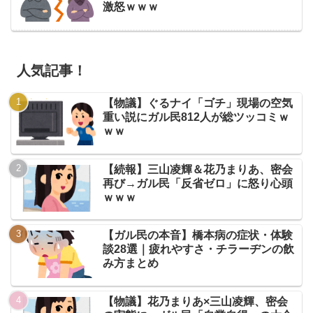
激怒ｗｗｗ
人気記事！
【物議】ぐるナイ「ゴチ」現場の空気
重い説にガル民812人が総ツッコミｗ
ｗｗ
【続報】三山凌輝＆花乃まりあ、密会
再び→ガル民「反省ゼロ」に怒り心頭
ｗｗｗ
【ガル民の本音】橋本病の症状・体験
談28選｜疲れやすさ・チラーヂンの飲
み方まとめ
【物議】花乃まりあ×三山凌輝、密会