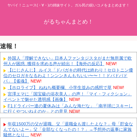
ヤバイ！ニュース(・∀・)の姉妹サイト。ガル民の鋭いコメをまとめます！
がるちゃんまとめ！
速報！
外国人「理解できない」日本人ファンタジスタがまだ無所属で欧
州人が困惑..獲得を求める声が続出！【海外の反応】
NEW!
【にじさんじ】 ルイス「ドパガキの時代は終わり！セロトニン優
位のセロガキなるわよ！ンンンきんもちいい〜〜！！ドパドパド
パ」【雀魂】
NEW!
【ホロライブ】 ねねち概要欄、小学生並みの感想で草
NEW!
宮澤エマに「国宝級の浴衣美人」の声！「マイ・フィクション」
イベントで魅せた透明感【画像】
NEW!
F1ドライバー達の夏休みは「みんな海だな」「南半球にスキーし
に行くやついねえのか」との意見
NEW!
クビになったバイト先の店長のインスタ見つけた
NEW!
年収1500万の父が退職。父「退職金も渡したよな？」母「貯金な
【速報】 高市政権、エース級の財務官僚・一松旬氏を左遷「彼は
んてないよー」父「全部なくなったの！？」→予想外の返事に家族
協力的でなかった」財務省の言いなりではないことが判明
NEW!
騒然となり…
NEW!
中国製ルーター20機種にバックドア 外部から完全制御できる機能