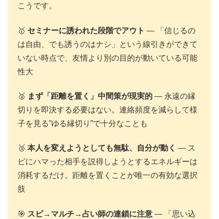
こうです。
🥇
セミナーに誘われた段階でアウト
— 「信じるの
は自由、でも誘うのはナシ」という線引きができて
いない時点で、友情より別の目的が動いている可能
性大
🥈
まず「距離を置く」中間策が現実的
— 永遠の縁
切りを即決する必要はない。連絡頻度を減らして様
子を見る”ゆる縁切り”で十分なことも
🥉
本人を変えようとしても無駄、自分が動く
— ス
ピにハマった相手を説得しようとするエネルギーは
消耗するだけ。距離を置くことが唯一の有効な選択
肢
🎯
スピ→マルチ→占い師の連鎖に注意
— 「思い込