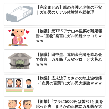
【完全まとめ】親の介護と老後の不安
｜ガル民のリアル体験談を総整理
【物議】元TBSアナ山本里菜が離婚報
告→”宝物”発言にガル民総ツッコミｗ
ｗｗ
【物議】田中圭、違約金完済を飲み会
で宣言→ガル民「反省ゼロ」と大荒れ
ｗｗｗ
【物議】広末涼子まさかの地上波復帰
→”次男の言葉”にガル民大激論ｗｗｗ
【衝撃】｢ブラに5000円は贅沢｣と妻を
叱った夫→まさかの正体にガル民が大