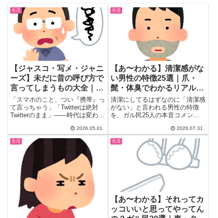
生活
生活
【ジャスコ・写メ・ジャニ
【あ〜わかる】清潔感がな
ーズ】未だに昔の呼び方で
い男性の特徴25選｜爪・
言ってしまうもの大全｜
髭・体臭でわかるリアル基
「もう直す気すらない」40
準
「スマホのこと、つい『携帯』っ
清潔にしてるはずなのに「清潔感
代以上のあるあるが連鎖
て言っちゃう」「Twitterは絶対
がない」と言われる男性の特徴
Twitterのまま」——時代は変わっ
を、ガル民25人の本音コメント
ても、口から出る...
でぶっちゃけ紹介。爪・髭・体臭
2026.05.01
2026.07.31
の基準から、美容室やスキンケア
で清潔感を底上げする具体策まで
生活
生活
一気にまとめました。パートナー
や家族の身だしなみ改善のヒント
にも。
【あ〜わかる】それってカ
ッコいいと思ってやってん