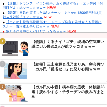
【速報】トランプ「イラン戦争、近く終結する」→エッヂ民「何
が仕込まれていた
NEW!
回目だよ」総ツッコミｗｗｗ
NEW!
石油もない、鉄もない、国土の7割は山…それでも日本が世界屈
【朗報】日鉄が買収したUSスチール、まさかの1800億円利益貢
指の経済大国になれた「勤勉さ」以外の勝因！
NEW!
献→反対派「え？」ｗｗｗ
NEW!
日本が長距離巡航ミサイルの試験発射に成功！北朝鮮が激怒「日
【まとめ】投資部投機部★1、トランプ発言も為替介入も華麗に
本が戦争国家になろうとしている」「絶対に傍観しない、必ず後悔
スルー→古河電工祭りにｗｗｗ
NEW!
させる」
NEW!
嫁と子作り中なんだけどこうなるｗｗｗ
NEW!
【速報】 『有吉の夏休み』、とんでもない発表をしてしま
う！！！！！
NEW!
【物議】ぐるナイ「ゴチ」現場の空気重い
【画像】 北海道の1500万の中古物件、レベチｗｗｗｗｗｗｗｗ
説にガル民812人が総ツッコミｗｗｗ
ｗｗｗｗｗｗｗｗｗｗｗｗ
NEW!
Powered by livedoor 相互RSS
【朗報】彼女(25)まさかの処女だった→なんJ民「羨ましすぎる」
の大合唱ｗｗｗ
NEW!
【続報】三山凌輝＆花乃まりあ、密会再び
【悲報】なんJ民「グラは正義」→AI召喚するも秒速アク禁で大敗
北ｗｗｗ
NEW!
→ガル民「反省ゼロ」に怒り心頭ｗｗｗ
【画像】24歳の人妻さん、露天風呂で撮られるｗｗｗｗｗｗｗｗ
ｗｗｗｗｗｗｗｗｗ
NEW!
【ガル民の本音】橋本病の症状・体験談28
選｜疲れやすさ・チラーヂンの飲み方まと
め
Powered by livedoor 相互RSS