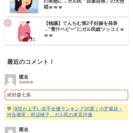
の実態に→ガル民「自業自得」の大合
唱ｗｗｗ
【物議】てんちむ第2子妊娠を発表
→"青汁ベビー"にガル民総ツッコミｗ
ｗｗ
最近のコメント！
匿名
2026/6/30
絶対森七菜
💬
演技が上手い若手女優ランキング20選｜小芝風花・
河合優実・田辺桃子…ガル民の本音評価
匿名