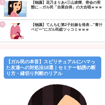
【物議】花乃まりあ×三山凌輝、密会の実
態に→ガル民「自業自得」の大合唱ｗｗｗ
【物議】てんちむ第2子妊娠を発表→"青汁
ベビー"にガル民総ツッコミｗｗｗ
【ガル民の本音】スピリチュアルにハマっ
た友達への対処法18選｜セミナー勧誘の断
り方・縁切り判断のリアル