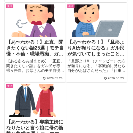
充など、思わず「いるいる！」と
滑りやすさの危険性・プロが勧め
頷く行動を厳選。パターン別に整
生活
生活
る正しい浴室掃除の方法まで、辛
理したので自己チェックにも使え
口本音をまとめました。
ます。
【あ〜わかる！】正直、聞
【あ〜わかる！】「旦那よ
きたくない話25選｜モテ自
りAIが頼りになる」ガル民
慢・不倫・職場愚痴、ガル
が気づいてしまったこと25
民のリアルな本音
選｜老いと仕事の現実
【あるある共感まとめ】「正直、
「旦那よりAI（チャッピー）の方
聞きたくない話」をガル民が赤
が頼りになる」「客観的に見たら
裸々告白。お母さんのモテ自慢・
自分がおばさんだった」「仕事の
不倫自慢から、どうでもいい自分
やりがいは幻想だった」…ガル民
2026.05.20
2026.06.23
語り・愚痴の繰り返しまで、30
が気づいてしまったこと25選。
代〜50代女性が思わず頷く25選
30〜50代が思わず頷く本音が大
生活
をリアルな本音つきで紹介しま
集合。
す。
【あ〜わかる】専業主婦に
なりたいと言う娘に母の衝