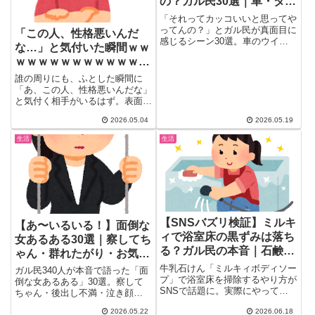
の？ガル民30選｜車・タバ
コ・ファッション
「それってカッコいいと思ってや
ってんの？」とガル民が真面目に
「この人、性格悪いんだ
感じるシーン30選。車のウイン
な…」と気付いた瞬間ｗｗ
カーなし・エンジンふかし音・あ
ｗｗｗｗｗｗｗｗｗｗｗｗ
おり運転・タトゥーなど、カッコ
つけているつもりが周囲から引か
ｗ
誰の周りにも、ふとした瞬間に
れている行動のあるあるを一気に
「あ、この人、性格悪いんだな」
まとめ。車・タバコ・ファッショ
と気付く相手がいるはず。表面で
ン・態度の4カテゴリで徹底比
は分からない悪意が、一瞬の言動
較。
2026.05.04
2026.05.19
か...
生活
生活
【SNSバズリ検証】ミルキ
【あ〜いるいる！】面倒な
ィで浴室床の黒ずみは落ち
女あるある30選｜察してち
る？ガル民の本音｜石鹸カ
ゃん・群れたがり・お気持
スリスクと正しい掃除法
ちSNSの本音まとめ
牛乳石けん「ミルキィボディソー
ガル民340人が本音で語った「面
プ」で浴室床を掃除するやり方が
倒な女あるある」30選。察して
SNSで話題に。実際にやってみ
ちゃん・後出し不満・泣き顔
たガル民の体験談から、黒ずみへ
SNSアップ・群れたがりキョロ
2026.05.22
2026.06.18
の効果・石鹸カスが残るリスク・