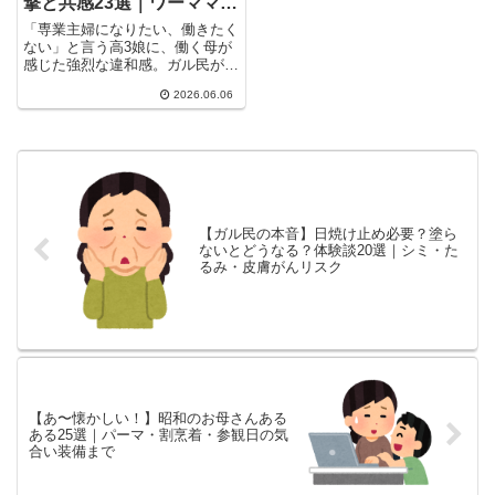
撃と共感23選｜ワーママ疲
れ・反面教師のリアル
「専業主婦になりたい、働きたく
ない」と言う高3娘に、働く母が
感じた強烈な違和感。ガル民が語
る「共働き育ちの子供が専業主婦
2026.06.06
を夢見る本当の理由」「なれるた
めの条件と戦略」「離婚リスクへ
の警告」まで、リアルな体験談
22選をまとめました。30-40代の
母親世代必読！
【ガル民の本音】日焼け止め必要？塗ら
ないとどうなる？体験談20選｜シミ・た
るみ・皮膚がんリスク
【あ〜懐かしい！】昭和のお母さんある
ある25選｜パーマ・割烹着・参観日の気
合い装備まで