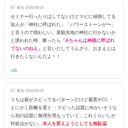
87. 匿名 2026/05/19
セミナー行ったりはしてないけどスピに傾倒してる
知人が「神社に呼ばれた」「パワーストーンが〜」
と言うので煩わしい。某観光地の神社に行かないか
と誘われた時、断ったら
「Aちゃんは神様に呼ばれ
てないのねえ」
と言いだしてうんざり。おまえとは
行きたくないんだよ！！
+21
52. 匿名 2026/05/19
うちは親がスピってるパターンだけど最悪や🤦‍♀️ ・
とにかく距離を置く ・スピった話題に向かいそうな
ら別の話題に無理矢理もっていく…これくらいしか
対処法がない。
本人を変えようとしても無駄🤮