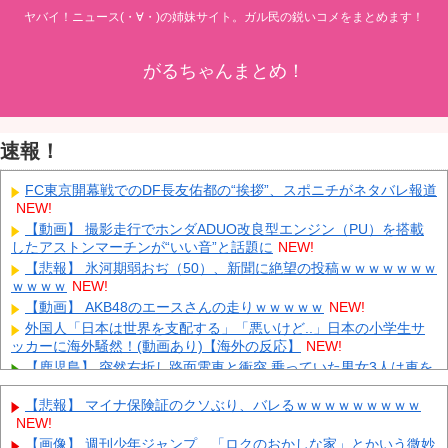
ヤバイ！ニュース(・∀・)の姉妹サイト。ガル民の鋭いコメをまとめます！
がるちゃんまとめ！
速報！
FC東京開幕戦でのDF長友佑都の“挨拶”、スポニチがネタバレ報道
NEW!
【動画】 撮影走行でホンダADUO改良型エンジン（PU）を搭載
したアストンマーチンが“いい音”と話題に
NEW!
【悲報】 氷河期弱おぢ（50）、新聞に絶望の投稿ｗｗｗｗｗｗｗ
ｗｗｗｗ
NEW!
【動画】 AKB48のエースさんの走りｗｗｗｗｗ
NEW!
外国人「日本は世界を支配する」「悪いけど..」日本の小学生サ
ッカーに海外騒然！(動画あり)【海外の反応】
NEW!
【鹿児島】 突然右折し路面電車と衝突 乗っていた男女3人は車を
放置しダッシュで逃走中
NEW!
【悲報】 マイナ保険証のクソぶり、バレるｗｗｗｗｗｗｗｗｗ
"テレビ大好き"高齢者の「テレビ離れ」が始まった
NEW!
NEW!
【イオンモール熊本】 一転して話が変わってくる「従業員の避難
【画像】 週刊少年ジャンプ、「ロクのおかしな家」とかいう微妙
誘導の証言が複数」イオン側が社内規定に抵触していた疑い
NEW!