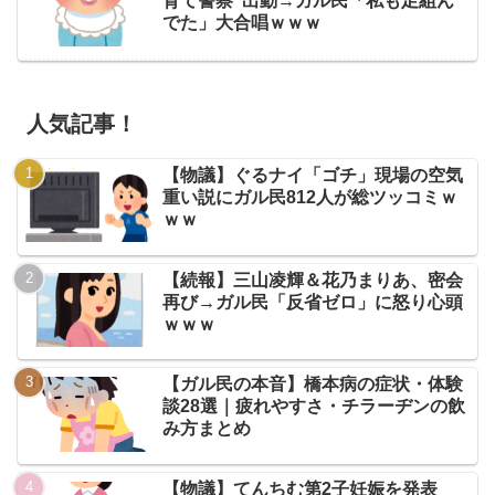
育て警察”出動→ガル民「私も足組ん
でた」大合唱ｗｗｗ
人気記事！
【物議】ぐるナイ「ゴチ」現場の空気
重い説にガル民812人が総ツッコミｗ
ｗｗ
【続報】三山凌輝＆花乃まりあ、密会
再び→ガル民「反省ゼロ」に怒り心頭
ｗｗｗ
【ガル民の本音】橋本病の症状・体験
談28選｜疲れやすさ・チラーヂンの飲
み方まとめ
【物議】てんちむ第2子妊娠を発表