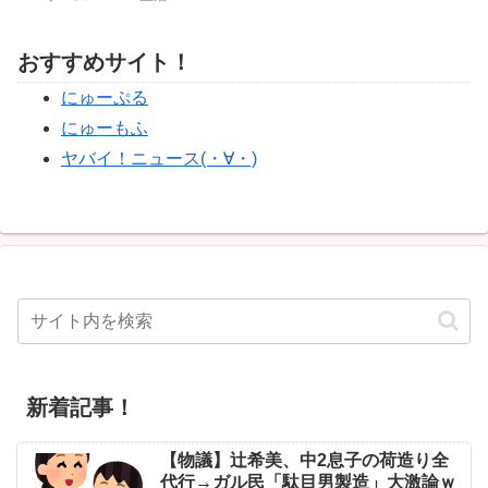
おすすめサイト！
にゅーぷる
にゅーもふ
ヤバイ！ニュース(・∀・)
新着記事！
【物議】辻希美、中2息子の荷造り全
代行→ガル民「駄目男製造」大激論ｗ