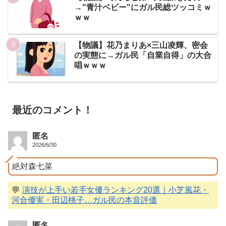
→"青汁ベビー"にガル民総ツッコミｗ
ｗｗ
【物議】花乃まりあ×三山凌輝、密会
の実態に→ガル民「自業自得」の大合
唱ｗｗｗ
最近のコメント！
匿名
2026/6/30
絶対森七菜
💬
演技が上手い若手女優ランキング20選｜小芝風花・
河合優実・田辺桃子…ガル民の本音評価
匿名