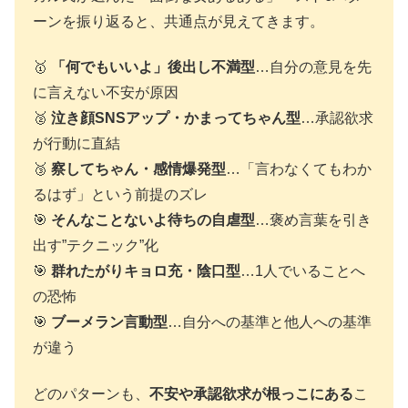
ーンを振り返ると、共通点が見えてきます。
🥇
「何でもいいよ」後出し不満型
…自分の意見を先
に言えない不安が原因
🥈
泣き顔SNSアップ・かまってちゃん型
…承認欲求
が行動に直結
🥉
察してちゃん・感情爆発型
…「言わなくてもわか
るはず」という前提のズレ
🎯
そんなことないよ待ちの自虐型
…褒め言葉を引き
出す”テクニック”化
🎯
群れたがりキョロ充・陰口型
…1人でいることへ
の恐怖
🎯
ブーメラン言動型
…自分への基準と他人への基準
が違う
どのパターンも、
不安や承認欲求が根っこにある
こ