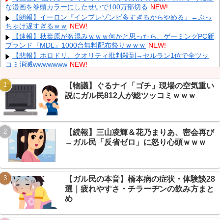
な漫画を巻頭カラーにしたせいで100万部切る
NEW!
1944年7月、グアム島に上陸作戦を展開する米海兵隊を空撮！
【朗報】イーロン『インプレゾンビ多すぎるからやめる』←ぶっ
NEW!
ちゃけ遅すぎるｗｗ
NEW!
【画像】 農家ワイが作ったタマネギ、お前らの想像する1.5倍は
【速報】秋葉原が激混みｗｗｗ何かと思ったら、ゲーミングPC新
デカいぞ
NEW!
ブランド『MDL』1000台無料配布祭りｗｗｗ
NEW!
【悲報】ホロドリ、クオリティ批判殺到→セルラン1位で全ツッ
コミ消滅wwwwwww
NEW!
【速報】ショートスリーパーの激動1日が配信で公開→寝そうに
なったり、ぶち切れたり、これもう革命ですｗｗｗ
NEW!
【物議】ぐるナイ「ゴチ」現場の空気重い
Powered by livedoor 相互RSS
飲み屋でケンカした相手をコロした男の弁護をした。そして数年
説にガル民812人が総ツッコミｗｗｗ
後、因果応報を思わせる出来事が…
NEW!
【警告】 医師「米国では”ヘロインと同じくらいヤバい薬”が日本
では平気で処方されてる」
NEW!
【続報】三山凌輝＆花乃まりあ、密会再び
【悲報】 夏のピーク、もう終わってたｗｗｗｗｗ
NEW!
→ガル民「反省ゼロ」に怒り心頭ｗｗｗ
【まとめ】うさぎ天国で異変→過剰な餌やりが招いた”猪の逆
襲”にニュー速+民驚愕ｗｗｗ
NEW!
【ガル民の本音】橋本病の症状・体験談28
選｜疲れやすさ・チラーヂンの飲み方まと
め
Powered by livedoor 相互RSS