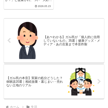
だから食べまーす」と応じた結
2026.05.15
果...
【あ〜わかる】ガル民が「個人的に信用
していないもの」35選｜健康グッズ・メ
ディア・あの言葉まで本音炸裂
【ガル民の本音】実家の処分どうした？
体験談20選｜相続放棄・墓じまい・売れ
ない土地のリアル
ホーム
生活