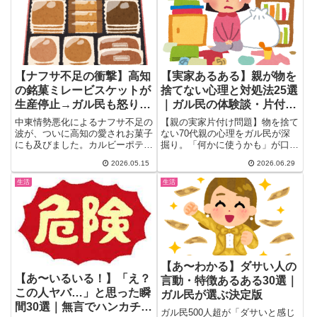
【ナフサ不足の衝撃】高知
【実家あるある】親が物を
の銘菓ミレービスケットが
捨てない心理と対処法25選
生産停止→ガル民も怒りの
｜ガル民の体験談・片付け
声
費用も解説
中東情勢悪化によるナフサ不足の
【親の実家片付け問題】物を捨て
波が、ついに高知の愛されお菓子
ない70代親の心理をガル民が深
にも及びました。カルビーポテト
掘り。「何かに使うかも」が口
チップスの白黒パッケージ問題
癖、業者費用は一軒家で80〜120
2026.05.15
2026.06.29
に...
万円以上の現実も。諦めた派・こ
っそり捨てた派・うまく動かした
生活
生活
派の本音25選をまとめ。
【あ〜わかる】ダサい人の
【あ〜いるいる！】「え？
言動・特徴あるある30選｜
この人ヤバ…」と思った瞬
ガル民が選ぶ決定版
間30選｜無言でハンカチ奪
ガル民500人超が「ダサいと感じ