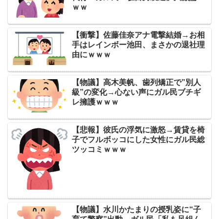
ｗｗ
【衝撃】佐藤佳奈アナ電撃結婚→お相
手はレインボー池田、まさかの退社理
由にｗｗｗ
【物議】高木美帆、歯列矯正で”別人
級”の変化→心ない声にガル民ブチギ
レ擁護ｗｗｗ
【悲報】彼氏の浮気に激怒→賃貸を椅
子でフルボッコにした女性にガル民総
ツッコミｗｗｗ
【物議】水川かたまりの授乳姿に“子