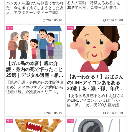
い・傘ポイ捨て・1時間写
る人の言動・特徴あるある」を
ハンカチを届けたら無言で奪われ
真撮るだけetc
30選で公開。見栄っぱり改造車
た、傘をポイ捨てしようとした友
男・弱いものいじめ・ネット弁
人、アフタヌーンティーで1時間
慶・ナンパ失敗でブス呼ばわり・
写真を撮り続けるだけで食べな
2026.05.10
2026.06.08
ワリカン詐欺男まで、思わず
い...
「あ〜いるいる！」と頷く本音コ
生活
生活
メントを5ジャンル別にまとめま
した。(*´ω｀*)
【ガル民の本音】親の介
護・身内の死で悟ったこと
25選｜デジタル遺産・相続
【あ〜わかる！】おばさん
手続き・介護疲れのリアル
【親の介護・身内の死の体験談ま
のLINEアイコンあるある
とめ】スマホのサブスク解約から
30選｜花・猫・孫、年代別
遺産相続、介護疲れのリアルま
傾向まとめ
【あるある共感まとめ】おばさん
で、ガル民25人の本音を厳選。
のLINEアイコンといえば「花・
デジタル遺産・エンディングノー
猫・孫」！ガル民200人超が語る
トなど残された家族が困らないた
年代別傾向（60代＝花、50代＝
めの知恵も凝縮。
2026.05.19
2026.06.19
ペット、40代＝子供）から「自
撮りキツいし花くらいしかないの
生活
生活
よw」の告白まで、刺さるコメン
ト30選を厳選。自分も確実に当