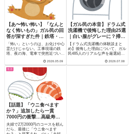
てはまる。
【あ〜怖い怖い】「なんと
【ガル民の本音】ドラム式
なく怖いもの」ガル民の回
洗濯機で後悔した理由25選
答が深すぎた件｜鉄塔・深
｜白い服がグレーに？掃
海・愛想よすぎ人間、あな
除・電気代・故障のリアル
「怖い」というのは、お化けや心
【ドラム式洗濯機の体験談まと
たはどれ？
霊だけじゃない。工事現場の鉄
め】後悔した理由について、ガル
塔、夜の海、電車で突然近づいて
民485人のリアルな声を厳選紹
くる人——そういう「なんとなく
介。白い服がグレーになる原因、
2026.05.09
2026.07.08
怖...
排水フィルター掃除の手間、乾燥
にかかる電気代、5年で壊れるこ
生活
ともある故障リスクまで、購入前
に知っておきたい本音を一気にチ
ェックできます。
【話題】「ウニ食べます
か？」追加したら一貫
7000円の衝撃…高級寿司
店の会計にSNS騒然｜ガル
夫婦で2万2000円のコースを頼ん
民の声まとめ
だら、最後に「ウニ食べます
か？」と提案され、つい「大好き