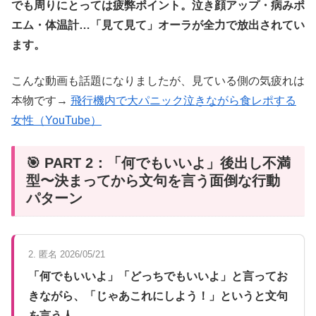
でも周りにとっては疲弊ポイント。泣き顔アップ・病みポ
エム・体温計…「見て見て」オーラが全力で放出されてい
ます。
こんな動画も話題になりましたが、見ている側の気疲れは
本物です→
飛行機内で大パニック泣きながら食レポする
女性（YouTube）
🎯 PART 2：「何でもいいよ」後出し不満
型〜決まってから文句を言う面倒な行動
パターン
2. 匿名 2026/05/21
「何でもいいよ」「どっちでもいいよ」と言ってお
きながら、「じゃあこれにしよう！」というと文句
を言う人