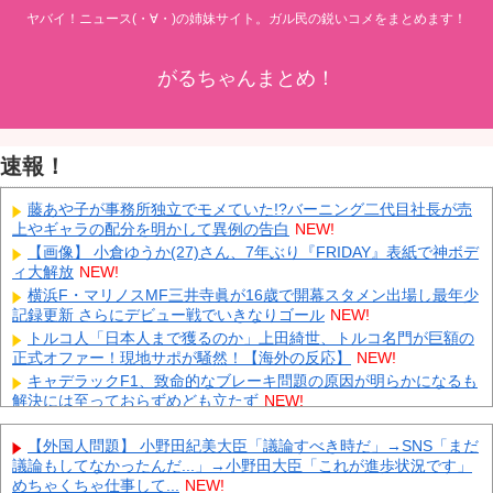
ヤバイ！ニュース(・∀・)の姉妹サイト。ガル民の鋭いコメをまとめます！
がるちゃんまとめ！
速報！
藤あや子が事務所独立でモメていた!?バーニング二代目社長が売
上やギャラの配分を明かして異例の告白
NEW!
【画像】 小倉ゆうか(27)さん、7年ぶり『FRIDAY』表紙で神ボデ
ィ大解放
NEW!
横浜F・マリノスMF三井寺眞が16歳で開幕スタメン出場し最年少
記録更新 さらにデビュー戦でいきなりゴール
NEW!
トルコ人「日本人まで獲るのか」上田綺世、トルコ名門が巨額の
正式オファー！現地サポが騒然！【海外の反応】
NEW!
キャデラックF1、致命的なブレーキ問題の原因が明らかになるも
解決には至っておらずめども立たず
NEW!
【速報】 ウクライナからのエネルギー施設攻撃で窮地のロシアを
韓国が助けていたことが判明「韓国で船積みの精製油3万トンがロ
【外国人問題】 小野田紀美大臣「議論すべき時だ」→SNS「まだ
シア行き」
NEW!
議論もしてなかったんだ...」→小野田大臣「これが進歩状況です」
めちゃくちゃ仕事して...
NEW!
【鹿児島】 突然右折し路面電車と衝突 乗っていた男女3人は車を