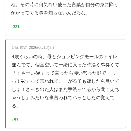
ね。その時に何気ない使った言葉が自分の身に降り
かかってくる事を知らないんだろな。
+321
145. 匿名 2026/06/13(土)
4歳くらいの時、母とショッピングモールのトイレ
並んでて、個室空いて一緒に入った時凄く💩臭くて
「くさーい😭」って言ったら凄い怒った顔で「し
っ！🤫」って言われて、「がる子も💩したら臭いで
しょ！さっき出た人はまだ手洗ってるから聞こえち
ゃうし」みたいな事言われてハッとしたの覚えて
る。
+53