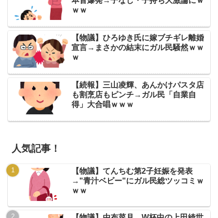
本音爆発→子なし・子持ち大激論にｗ
ｗｗ
【物議】ひろゆき氏に嫁ブチギレ離婚
宣言→まさかの結末にガル民騒然ｗｗ
ｗ
【続報】三山凌輝、あんかけパスタ店
も割烹店もピンチ→ガル民「自業自
得」大合唱ｗｗｗ
人気記事！
【物議】てんちむ第2子妊娠を発表
→"青汁ベビー"にガル民総ツッコミｗ
ｗｗ
【物議】由布菜月、W杯中の上田綺世