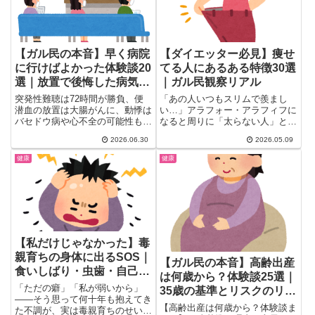
【ガル民の本音】早く病院
【ダイエッター必見】痩せ
に行けばよかった体験談20
てる人にあるある特徴30選
選｜放置で後悔した病気ま
｜ガル民観察リアル
とめ
突発性難聴は72時間が勝負、便
「あの人いつもスリムで羨まし
潜血の放置は大腸がんに、動悸は
い…」アラフォー・アラフィフに
バセドウ病や心不全の可能性も
なると周りに「太らない人」と
──。「なんとなく様子見」で後
「太る一方の人」がはっきり分か
2026.06.30
2026.05.09
悔したガル民の体験談を20件厳
れて...
選。歯医者・婦人科系・痔・粉
健康
健康
瘤・心臓・目の異変など、早く行
けばよかったと思った症状のリア
ルな声を一気にまとめました。
【私だけじゃなかった】毒
親育ちの身体に出るSOS｜
【ガル民の本音】高齢出産
食いしばり・虫歯・自己肯
は何歳から？体験談25選｜
定感ゼロ
「ただの癖」「私が弱いから」
35歳の基準とリスクのリア
――そう思って何十年も抱えてき
ル
【高齢出産は何歳から？体験談ま
た不調が、実は毒親育ちのせいだ