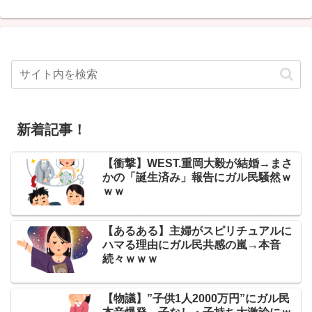
新着記事！
【衝撃】WEST.重岡大毅が結婚→まさ
かの「誕生済み」報告にガル民騒然ｗ
ｗｗ
【あるある】主婦がスピリチュアルに
ハマる理由にガル民共感の嵐→本音
続々ｗｗｗ
【物議】”子供1人2000万円”にガル民