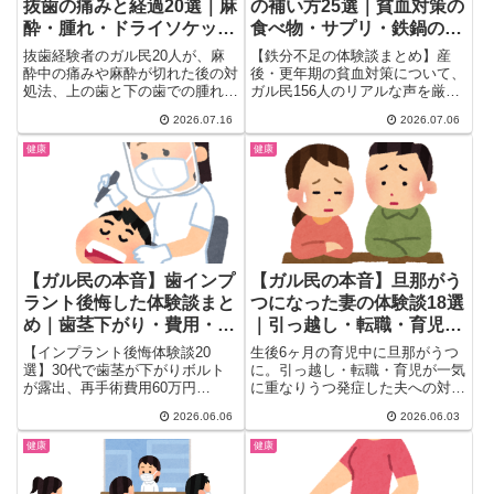
抜歯の痛みと経過20選｜麻
の補い方25選｜貧血対策の
酔・腫れ・ドライソケット
食べ物・サプリ・鉄鍋の効
対策まとめ
果まで
抜歯経験者のガル民20人が、麻
【鉄分不足の体験談まとめ】産
酔中の痛みや麻酔が切れた後の対
後・更年期の貧血対策について、
処法、上の歯と下の歯での腫れ方
ガル民156人のリアルな声を厳
の違い、ドライソケットを防ぐ血
選。効果的な食べ物・ヘム鉄サプ
2026.07.16
2026.07.06
餅ケアの方法まで本音で告白。抜
リの選び方・鉄のフライパンの科
歯前に食べやすいものや年齢によ
学的効果から、鉄剤の副作用や胃
健康
健康
る回復期間の違いもまとめまし
痛対策まで、検索しても出てこな
た。初めての抜歯が不安な人はぜ
いリアルな本音を一気にチェック
ひ参考にしてください。
できます。
【ガル民の本音】歯インプ
【ガル民の本音】旦那がう
ラント後悔した体験談まと
つになった妻の体験談18選
め｜歯茎下がり・費用・入
｜引っ越し・転職・育児が
れ歯との比較
重なった時の対処法まとめ
【インプラント後悔体験談20
生後6ヶ月の育児中に旦那がうつ
選】30代で歯茎が下がりボルト
に。引っ越し・転職・育児が一気
が露出、再手術費用60万円
に重なりうつ発症した夫への対処
超……ガル民が語るリアルな失敗
法、傷病手当金・住宅ローン特約
2026.06.06
2026.06.03
談。費用の相場、歯医者の選び
のお金の知恵、妻が共倒れしない
方、入れ歯・ブリッジとの比較ま
ための3つのポイントを18コメン
健康
健康
で徹底まとめ。
ト厳選。「鬱は引っ張られるから
気をつけて」など経験者の本音を
一気にチェック。