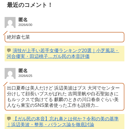
最近のコメント！
匿名
2026/6/30
絶対森七菜
💬
演技が上手い若手女優ランキング20選｜小芝風花・
河合優実・田辺桃子…ガル民の本音評価
匿名
2026/6/25
出口夏希は美人だけど 浜辺美波はブス 大河でセンター
分けして顔長いブスがばれた 吉岡里帆や白石聖如きに
もルックスで負けてる 麒麟のときの川口春奈ぐらい美
人なら東宝のSNS業者使った工作も説得力...
💬
【ガル民の本音】忘れ鼻とは何か？令和の美の基準
｜浜辺美波・整形・バランス論を徹底討論