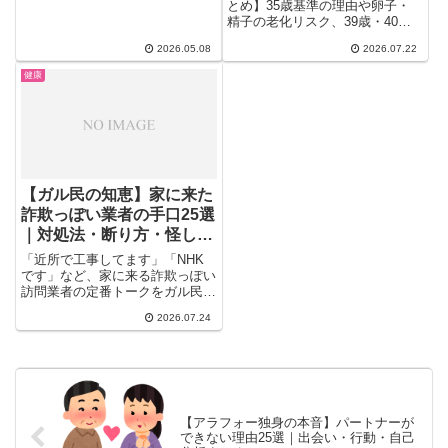
とめ】35歳基準の理由や卵子・
ったと気づいた瞬間ってありませ
精子の老化リスク、39歳・40代
ん...
で出産したガル民のリアルな声を
2026.05.08
2026.07.22
厳選。科学的根拠から当事者の本
音まで、産婦人科では聞けないリ
健康
アルな実体験と最新の出生数デー
タを一気にチェックできます。
【ガル民の知恵】家に来た
詐欺っぽい業者の手口25選
｜対処法・断り方・怪しい
サインまとめ
「近所で工事してます」「NHK
です」など、家に来る詐欺っぽい
訪問業者の定番トークをガル民の
実体験25選でまとめました。手
2026.07.24
口・断り方・見分け方・インター
ホン対策まで、しつこい訪問営業
や詐欺を賢く撃退する知恵が満
載。今日から使える防犯のコツも
紹介します。
【アラフォー独身の本音】パートナーが
できない理由25選｜出会い・行動・自己