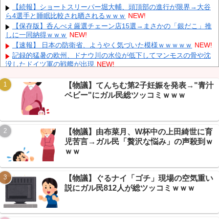
放置しダッシュで逃走中
NEW!
【続報】ショートスリーパー堀大輔、頭頂部の進行が限界→大谷
ら4選手と睡眠比較され晒されるｗｗｗ
NEW!
中国「大豪雨！」三峡ダム「基礎部分破損」中国「全力放流！」
台風13号「中国上陸予測」台風15号「中国接近（画像」中国「台風
【保存版】呑んべえ厳選チェーン店15選→まさかの「銀だこ」推
同時上陸！（穀物生産が壊滅危機」→
NEW!
しに一同納得ｗｗｗ
NEW!
長崎の語り部のお爺ちゃん(84)、学生に『日本も核武装が必要』
【速報】 日本の防衛省、ようやく気づいた模様ｗｗｗｗｗ
NEW!
と言われびっくり
NEW!
記録的猛暑の欧州、ドナウ川の水位が低下してマンモスの骨や沈
「あきれてモノが言えない」「国を維持できるの？」外国人の永
没したドイツ軍の戦艦が出現
NEW!
住許可要件の厳格化で在日中国人の本音は？
NEW!
【驚愕】 新幹線じゃなく『帰省費4000円』安くなる在来線で帰
省した結果ｗｗｗｗｗ
NEW!
【物議】てんちむ第2子妊娠を発表→"青汁
【まとめ】東京全滅寸前→お盆の記録的雷雨がマジでヤバすぎる
ベビー"にガル民総ツッコミｗｗｗ
ｗｗｗ
NEW!
【悲報】AI疑惑で引退した絵師、その『下書き』がやばすぎてス
レ民も困惑ｗｗｗ
NEW!
Powered by livedoor 相互RSS
【物議】由布菜月、W杯中の上田綺世に育
【速報】マジコン黄金期が全員違法者だった→当時クラスの8割
が実は犯罪者ｗｗｗ
NEW!
児苦言→ガル民「贅沢な悩み」の声殺到ｗ
【悲報】 大分県、ガチで逝く・・・・・・
NEW!
ｗｗ
【物議】ぐるナイ「ゴチ」現場の空気重い
説にガル民812人が総ツッコミｗｗｗ
Powered by livedoor 相互RSS