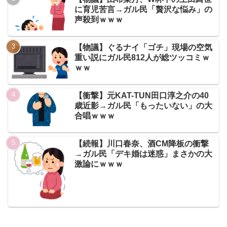
に育児苦言→ガル民「贅沢な悩み」の
声殺到ｗｗｗ
【物議】ぐるナイ「ゴチ」現場の空気
重い説にガル民812人が総ツッコミｗ
ｗｗ
【衝撃】元KAT-TUN田口淳之介の40
歳近影→ガル民「もったいない」の大
合唱ｗｗｗ
【続報】川口春奈、酒CM降板の衝撃
→ガル民「デキ婚は迷惑」まさかの大
激論にｗｗｗ