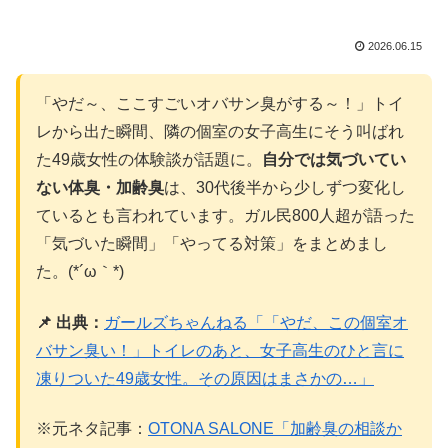
2026.06.15
「やだ～、ここすごいオバサン臭がする～！」トイ
レから出た瞬間、隣の個室の女子高生にそう叫ばれ
た49歳女性の体験談が話題に。
自分では気づいてい
ない体臭・加齢臭
は、30代後半から少しずつ変化し
ているとも言われています。ガル民800人超が語った
「気づいた瞬間」「やってる対策」をまとめまし
た。(*´ω｀*)
📌 出典：
ガールズちゃんねる「「やだ、この個室オ
バサン臭い！」トイレのあと、女子高生のひと言に
凍りついた49歳女性。その原因はまさかの…」
※元ネタ記事：
OTONA SALONE「加齢臭の相談か