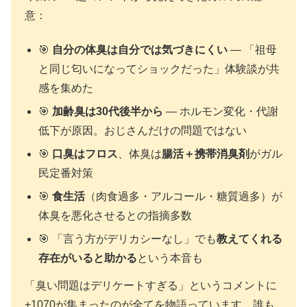
意：
🎯
自分の体臭は自分では気づきにくい
— 「祖母
と同じ匂いになってショックだった」体験談が共
感を集めた
🎯
加齢臭は30代後半から
— ホルモン変化・代謝
低下が原因。おじさんだけの問題ではない
🎯
口臭はフロス
、体臭は
腸活＋携帯消臭剤
がガル
民定番対策
🎯
食生活
（肉食過多・アルコール・糖質過多）が
体臭を悪化させるとの指摘多数
🎯 「言う方がデリカシーなし」でも
教えてくれる
存在がいると助かる
という本音も
「臭い問題はデリケートすぎる」というコメントに
+1070が集まったのが全てを物語っています。誰も