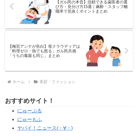
【ガル民の本音】信頼できる歯医者の選
び方・見分け方15選｜麻酔・スタッフ離
職率で見抜くポイントまとめ
【梅宮アンナが告白】母クラウディアは
「料理ゼロ・熱でも怒る」ガル民共感
「うちの毒親も同じ」まとめ
ホーム
美容・ファッション
おすすめサイト！
にゅーぷる
にゅーもふ
ヤバイ！ニュース(・∀・)