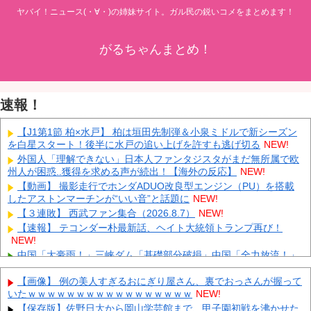
ヤバイ！ニュース(・∀・)の姉妹サイト。ガル民の鋭いコメをまとめます！
がるちゃんまとめ！
速報！
【J1第1節 柏×水戸】 柏は垣田先制弾＆小泉ミドルで新シーズン
を白星スタート！後半に水戸の追い上げを許すも逃げ切る
NEW!
外国人「理解できない」日本人ファンタジスタがまだ無所属で欧
州人が困惑..獲得を求める声が続出！【海外の反応】
NEW!
【動画】 撮影走行でホンダADUO改良型エンジン（PU）を搭載
したアストンマーチンが“いい音”と話題に
NEW!
【３連敗】 西武ファン集合（2026.8.7）
NEW!
【速報】 テコンダー朴最新話、ヘイト大統領トランプ再び！
NEW!
中国「大豪雨！」三峡ダム「基礎部分破損」中国「全力放流！」
台風13号「中国上陸予測」台風15号「中国接近（画像」中国「台風
同時上陸！（穀物生産が壊滅危機」→
NEW!
【画像】 例の美人すぎるおにぎり屋さん、裏でおっさんが握って
いたｗｗｗｗｗｗｗｗｗｗｗｗｗｗｗｗｗ
NEW!
【悲報】 中国、橋の欄干が強風一発で粉々に 鉄筋ゼロ 当局「接
着剤でくっつけただけ」「正常で、品質問題はない」
NEW!
【保存版】佐野日大から岡山学芸館まで、甲子園初戦を沸かせた