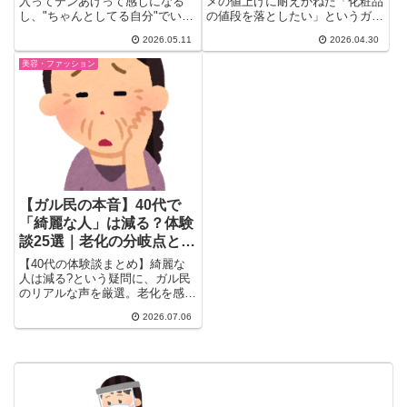
音｜賛否両論まとめ
入ってテンあげって感じになる
メの値上げに耐えかねた「化粧品
し、"ちゃんとしてる自分"でいら
の値段を落としたい」というガル
れる気がするんです。逆にネイ
ちゃんトピが82コメ超に。...
2026.05.11
2026.04.30
ル...
美容・ファッション
【ガル民の本音】40代で
「綺麗な人」は減る？体験
談25選｜老化の分岐点とシ
ミ取り事情
【40代の体験談まとめ】綺麗な
人は減る?という疑問に、ガル民
のリアルな声を厳選。老化を感じ
る年齢、シミ取り・美容医療、頭
2026.07.06
皮ケア、ホワイトニングまで40
代美容のリアルを紹介。