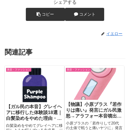
シェアする
コピー
コメント
イエロー
関連記事
美容・ファッション
美容・ファッション
【物議】小原ブラス『若作
【ガル民の本音】グレイヘ
りは痛い』発言にガル民激
アに移行した体験談18選｜
怒→アラフォー本音噴出ｗ
白髪染めをやめた理由・移
ｗｗ
小原ブラスの「若作りして20代
行期の乗り越え方
白髪染めをやめてグレイヘアに移
の土俵で戦うと痛いヤツに」発言