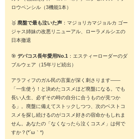
ロウペンシル（3機能1本）
🥉
廃盤で最も泣いた声
：マジョリカマジョルカ ゴー
ジャス姉妹の改悪リニューアル、ローラメルシエの
日本撤退
🎯
デパコス長年愛用No.1
：エスティーローダーのダ
ブルウェア（15年リピ続出）
アラフィフのガル民の言葉が深く刺さります——
「一生使う！と決めたコスメほど廃盤になる。でも
長い人生、必ずその時の自分に合うものが見つか
る」。廃盤に備えてストックしつつ、次のベストコ
スメを探し続けるのがコスメ好きの宿命かもしれま
せん。あなたの「なくなったら泣くコスメ」は何で
すか？(*´ω｀*)