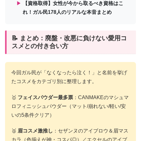
▶
【資格取得】女性が今から取るべき資格はこ
れ！ガル民178人のリアルな本音まとめ
📝 まとめ：廃盤・改悪に負けない愛用コ
スメとの付き合い方
今回ガル民が「なくなったら泣く！」と名前を挙げ
たコスメをカテゴリ別に整理します。
🥇
フェイスパウダー最多票
：CANMAKEのマシュマ
ロフィニッシュパウダー（マット/崩れない/軽い/安
いの5条件クリア）
🥈
眉コスメ激推し
：セザンヌのアイブロウ＆眉マス
カラ（色揃えが神・コスパ◎）／エクセルのアイブ