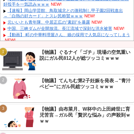
好投手を一気読みｗｗｗ
NEW!
【悲報】 週刊誌、好き放題書きまくる 高市早苗首相は新公用車
の贅を尽くした後部座席でたばこを吸うのが至福の時間「どんどん
【速報】岡山学芸館、鳥取城北との激戦制し甲子園2回戦進出
延びる乗車時間」
NEW!
→「白熱の好カード」とスレ民称賛ｗｗｗ
NEW!
中国人のリウさん、新エネ車で国境越えたら遠隔操作で30時間ロ
元いいとも青年隊、中居正広の”素顔”を暴露
NEW!
ックされる！
NEW!
中国、三峡ダムが全開放流。長江流域で深刻な洪水被害
NEW!
K-POPアイドルの約半数が3年後には姿を消す…損益分岐点突破
【動画】 町の中華料理屋さん、娘の採用で人気店になってしまう
は4％未満
NEW!
NEW!
【物議】京都市、マイナカード持ちに5000円給付→+民「持って
ない人は？」ｗｗｗ
NEW!
【物議】ぐるナイ「ゴチ」現場の空気重い
説にガル民812人が総ツッコミｗｗｗ
【まとめ】脱税税務署職員、懲戒免職→詐欺容疑も発覚→+民
「まだ増えるだろ」ｗｗｗ
NEW!
ロシアさん、国民の財産を没収しはじめる
NEW!
Powered by livedoor 相互RSS
【朗報】10億円で「ン」で終わる食べ物縛りボタン→ガリレオ民
【物議】てんちむ第2子妊娠を発表→"青汁
が本気検証したら余裕だったｗｗｗ
NEW!
ベビー"にガル民総ツッコミｗｗｗ
【物議】由布菜月、W杯中の上田綺世に育
Powered by livedoor 相互RSS
児苦言→ガル民「贅沢な悩み」の声殺到ｗ
ｗｗ