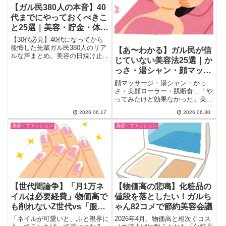
【ガル民380人の本音】40
代までにやっておくべきこ
と25選｜美容・貯金・体
力・歯の後悔リスト
【30代必見】40代になってから
後悔した先輩ガル民380人のリア
【あ〜わかる】ガル民が信
ルな声まとめ。美容の日焼け止
じていない美容法25選｜か
め・シミ対策から始まり、貯金・
っさ・湯シャン・顔マッサ
海外旅行・歯のメンテナンス・体
型維持・キャリアアップまで
ージは逆効果？
顔マッサージ・湯シャン・かっ
『30代のうちにやっておくべき
さ・美顔ローラー・肌断食…「や
こと』25選を一気にチェックで
ってみたけど効果なかった」美容
きます。
法について、ガル民116人が本音
2026.06.17
2026.06.30
でぶっちゃけ。かっさは逆効果？
湯シャンは日本に合わない？
美容・ファッション
美容・ファッション
30〜50代女性のリアルな体験談
まとめ。
【世代間論争】「月1万ネ
【物価高の悲鳴】化粧品の
イルは必要経費」物価高で
値段を落としたい！ガルち
も削れないZ世代vs「服よ
ゃん82コメで節約美容会議
り先に髪洗え」ガル民の本
「ネイルが可愛いと、ふと視界に
2026年4月、物価高と相次ぐコス