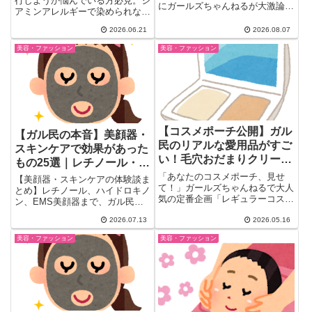
行しようか悩んでいる方必見。ジ
にガールズちゃんねるが大激論。
アミンアレルギーで染められない
「競ってない」「バランスが大
方の代替策、移行期の「逆プリ
事」とアラフォー女子の本音が
2026.06.21
2026.08.07
ン」問題の乗り越え方、移行完了
続々噴出。義母の若作りエピソー
した40〜50代女性の本音まで、
美容・ファッション
美容・ファッション
ドや93歳おばあちゃんの涙腺崩
ガル民のリアルな体験談18選を
壊エピソードまで、老いと美容を
まとめました。
めぐるガチ本音まとめ。
【コスメポーチ公開】ガル
【ガル民の本音】美顔器・
民のリアルな愛用品がすご
スキンケアで効果があった
い！毛穴おだまりクリーム
もの25選｜レチノール・ハ
＆INOUI推し多数
イドロキノン・EMSの実体
「あなたのコスメポーチ、見せ
【美顔器・スキンケアの体験談ま
て！」ガールズちゃんねるで大人
験
とめ】レチノール、ハイドロキノ
気の定番企画「レギュラーコスメ
ン、EMS美顔器まで、ガル民が
を見せてください」が今回もにぎ
実際に効果を感じたホームケアの
わ...
2026.07.13
2026.05.16
リアルな声を厳選。シミ・ほうれ
い線・毛穴悩みに効いたアイテム
美容・ファッション
美容・ファッション
と使い方のコツまで、検索しても
出てこない本音を一気にチェッ
ク。