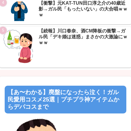
【衝撃】元KAT-TUN田口淳之介の40歳近
影→ガル民「もったいない」の大合唱ｗｗ
ｗ
【続報】川口春奈、酒CM降板の衝撃→ガ
ル民「デキ婚は迷惑」まさかの大激論にｗ
ｗｗ
【あ〜わかる】廃盤になったら泣く！ガル
民愛用コスメ25選｜プチプラ神アイテムか
らデパコスまで