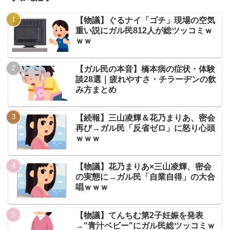
【物議】ぐるナイ「ゴチ」現場の空気
重い説にガル民812人が総ツッコミｗ
ｗｗ
【ガル民の本音】橋本病の症状・体験
談28選｜疲れやすさ・チラーヂンの飲
み方まとめ
【続報】三山凌輝＆花乃まりあ、密会
再び→ガル民「反省ゼロ」に怒り心頭
ｗｗｗ
【物議】花乃まりあ×三山凌輝、密会
の実態に→ガル民「自業自得」の大合
唱ｗｗｗ
【物議】てんちむ第2子妊娠を発表
→"青汁ベビー"にガル民総ツッコミｗ