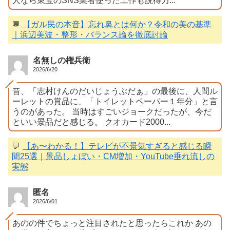
人なら東宝のSNS業者使った工作も説得力...
💬
【ガル民の本音】忘れ鼻とは何か？令和の美の基準
｜浜辺美波・整形・バランス論を徹底討論
名無しの権兵衛
2026/6/20
昔、「志村けんのだいじょうぶだぁ」の最後に、人間ル
ーレットの賞品に、「トイレットペーパー１年分」と言
うのがあった。 当時はすごいジョークだったが、今だ
といい景品だと感じる。 クオカード2000...
💬
【あ〜わかる！】テレビが不景気すぎると感じる瞬
間25選｜景品しょぼい・CM増加・YouTube垂れ流しの
実態
匿名
2026/6/01
あのの件でちょっと注目されたと思ったらこれか あの