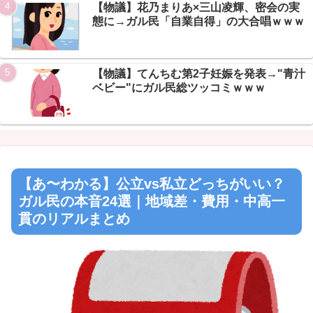
【物議】花乃まりあ×三山凌輝、密会の実
態に→ガル民「自業自得」の大合唱ｗｗｗ
【物議】てんちむ第2子妊娠を発表→"青汁
ベビー"にガル民総ツッコミｗｗｗ
【あ〜わかる】公立vs私立どっちがいい？
ガル民の本音24選｜地域差・費用・中高一
貫のリアルまとめ