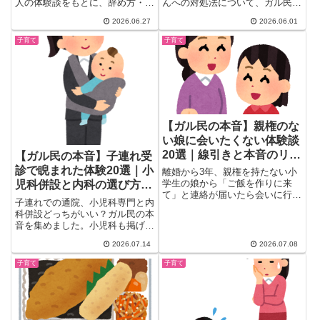
人の体験談をもとに、辞め方・ク
んへの対処法について、ガル民
ラスへの影響・「続けさせた後
400人超の本音を厳選。途中下
2026.06.27
2026.06.01
悔」まで解説。吹奏楽未経験入部
車・乗前の約束・立つことを成功
のリスクや夏休み前に辞めるべき
体験にする方法など、実際に効い
子育て
子育て
理由も。子育て世代のお母さん必
た先輩ママたちの知恵20選を一
読。
気にご紹介。
【ガル民の本音】親権のな
い娘に会いたくない体験談
20選｜線引きと本音のリア
【ガル民の本音】子連れ受
ルまとめ
診で睨まれた体験20選｜小
離婚から3年、親権を持たない小
学生の娘から「ご飯を作りに来
児科併設と内科の選び方ま
て」と連絡が届いたら会いに行き
とめ
子連れでの通院、小児科専門と内
ますか？ガル民2000件超の賛否
科併設どっちがいい？ガル民の本
両論を厳選し、離婚理由・養育
音を集めました。小児科も掲げる
費・親としての責任論まで、検索
クリニックなら気にしなくていい
しても見つからないリアルな本音
2026.07.14
2026.07.08
という意見から、田舎の病院事
議論を一挙にまとめました。線引
情・呼び出しシステムの改善案・
きに悩む方は必見です。
子育て
子育て
待合室での自衛グッズまで、体験
談ベースのリアルな声を幅広く紹
介します。