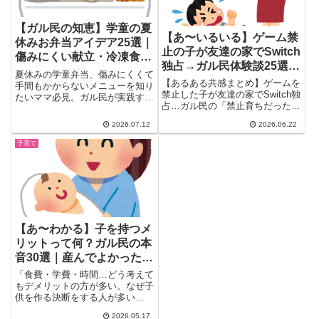
【ガル民の知恵】学童の夏
【あ〜いるいる】ゲーム禁
休みお弁当アイデア25選｜
止の子が友達の家でSwitch
傷みにくい献立・冷凍食品
独占→ガル民体験談25選｜
活用術まとめ
夏休みの学童弁当、傷みにくくて
禁止育ちの反動と子育ての
【あるある共感まとめ】ゲームを
手間もかからないメニューを知り
リアル
禁止した子が友達の家でSwitch独
たいママ必見。ガル民が実践する
占…ガル民の「禁止育ちだった」
冷凍食品の活用術、保冷剤代わり
体験談25選を厳選。反動・孤
になるおかず、丼・麺・パンの飽
2026.07.12
2026.06.22
立・友達との格差・大人になって
きないローテーション、給食や仕
も続く疎外感まで、子育てのリア
出し弁当という選択肢まで、リア
子育て
ルを一気にチェック。
ルな体験談25選をまとめて紹介
します。
【あ〜わかる】子を持つメ
リットって何？ガル民の本
音30選｜産んでよかった・
産まなくてよかった両論
「食費・学費・時間…どう考えて
もデメリットの方が多い。なぜ子
供を作る決断をする人が多い
の？」——こんな問いかけがガー
2026.05.17