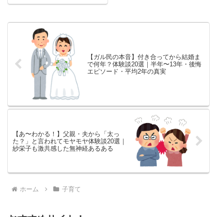
ルズ...
【ガル民の本音】付き合ってから結婚ま
で何年？体験談20選｜半年〜13年・後悔
エピソード・平均2年の真実
【あ〜わかる！】父親・夫から「太っ
た？」と言われてモヤモヤ体験談20選｜
紗栄子も激共感した無神経あるある
ホーム
子育て