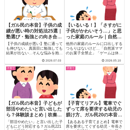
【ガル民の本音】子供の成
【いるいる！】「さすがに
績が悪い時の対処法25選｜
子供がかわいそう…」と思
塾選び・勉強との向き合い
った家庭のルール｜自然派
方まとめ
ママのお菓子禁止・ゲーム
【子供の成績が悪い】塾に通って
他所の家庭のルールに口出しする
制限の反動エピソードがリ
も伸びない、真面目に勉強しても
つもりはないけど…「自然派ママ
結果が出ない…そんな悩みを抱え
のお菓子全禁止」「ゲームは休日
アルすぎる
る親のガル民体験談を厳選して紹
×パパがいる×雨の日の3条件揃...
2026.07.03
2026.05.10
介します。間違った勉強法の見直
し方から発達障害・学習障害の可
子育て
子育て
能性、大学進学だけにこだわらな
い進路の選び方まで、リアルな本
音をまとめました。
【ガル民の本音】子どもが
【子育てリアル】電車でぐ
部活やめたいと言い出した
ずって席を要求する幼児の
ら？体験談まとめ｜吹奏
躾け方、ガル民20の本音｜
楽・人間関係・不登校リス
途中下車・乗前の約束が効
「部活やめたい」と言い出した子
【あるある子育てまとめ】電車で
クのリアル
く！
どもにどう対応する？ガル民221
席を要求してぐずる幼児・年長さ