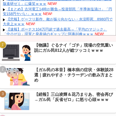
中国「大洪水！」中国ダム「決壊」地元民「公式発表より死者多
版進研ゼミ」に爆笑ｗｗｗ
NEW!
い！」中国政府「住民拘束！（安否不明」中国当局「救助隊動画も
【まとめ】古河電工14時が勝負→投資部民「半導体塩漬け」「円
削除」台風13号「三峡ダム接近中」→
NEW!
安158円ヤバい」ｗｗｗ
NEW!
かつて650万部を誇った「週刊少年ジャンプ」、発行部数が初の
【悲報】ゲーフリ新作、敵が振り向かない・水没即死…8980円で
100万部割れ
NEW!
大炎上ｗｗｗ
NEW!
【速報】 記者「中革連は食料品消費税ゼロを公約に掲げていた
【速報】ボーナス104万円超で過去最高→「平均のマジック」
が？」→階猛氏「そ、それは財源確保という条件付き」
NEW!
「中小ゼロ」現実と発表値のギャップに阿鼻叫喚ｗｗｗ
NEW!
「中国人ってこんなに嫌われているの？」日本生活9年目で明か
【ＧＪ】 クラスに迷惑な池沼がいた。リーダー格のＡ「なんで支
す本心！
NEW!
援学級に入れないんですか？」先生「背の高い低いと同じで、これ
【物議】ぐるナイ「ゴチ」現場の空気重い
も個性なの！差別は...
NEW!
説にガル民812人が総ツッコミｗｗｗ
【画像】 日産が社運をかけて発売するSUVｗｗｗｗｗｗｗ
NEW!
義兄嫁が自宅をサロンにして姪を毎日ウトメへ預ける生活に。数
年後、そのツケが一気に回ってきて…
NEW!
【ガル民の本音】橋本病の症状・体験談28
【悲報】男の理想体重80kg論争→VIPPERの結論「デブは100kg
Powered by livedoor 相互RSS
から」ｗｗｗ
NEW!
選｜疲れやすさ・チラーヂンの飲み方まと
【速報】 NHKの性被害問題、性加害した番組出演者が衝撃告白！
め
NEW!
【続報】三山凌輝＆花乃まりあ、密会再び
→ガル民「反省ゼロ」に怒り心頭ｗｗｗ
Powered by livedoor 相互RSS