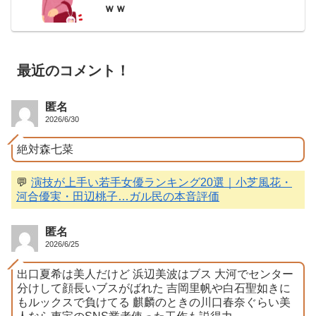
ｗｗ
最近のコメント！
匿名
2026/6/30
絶対森七菜
💬
演技が上手い若手女優ランキング20選｜小芝風花・
河合優実・田辺桃子…ガル民の本音評価
匿名
2026/6/25
出口夏希は美人だけど 浜辺美波はブス 大河でセンター
分けして顔長いブスがばれた 吉岡里帆や白石聖如きに
もルックスで負けてる 麒麟のときの川口春奈ぐらい美