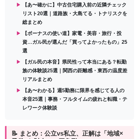
▶
【あ〜確かに】中古住宅購入前の近隣チェック
リスト20選｜道路族・大島てる・トナリスクを
総まとめ
▶
【ボーナスの使い道】家電・美容・旅行・投
資…ガル民が選んだ「買ってよかったもの」25
選
▶
【ガル民の本音】県民性って本当にある？転勤
族の体験談25選｜関西の距離感・東西の温度差
リアルまとめ
▶
【あ〜わかる】週5勤務に限界を感じてる人の
本音25選｜事務・フルタイムの疲れと転職・テ
レワーク体験談
📝 まとめ：公立vs私立、正解は「地域×