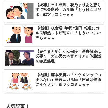
【続報】三山凌輝、花乃まりあと懲り
ずに密会継続→ガル民「もう何回目だ
よ」総ツッコミｗｗｗ
【物議】板倉滉”年収7億円”報道にガ
ル民騒然→トピ乱立に「もういい」の
声もｗｗｗ
【完全まとめ】がん保険・医療保険は
必要？｜ガル民の本音とリアル体験談
を徹底整理
【物議】藤本美貴の「イケメンってつ
まらない」発言→ガル民「庄司は普通
にイケメン」総ツッコミｗｗｗ
人気記事！