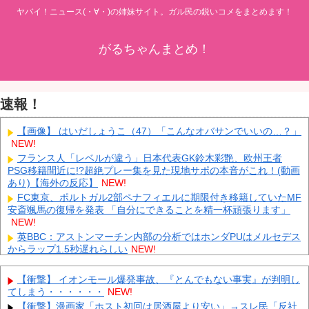
ヤバイ！ニュース(・∀・)の姉妹サイト。ガル民の鋭いコメをまとめます！
がるちゃんまとめ！
速報！
【画像】 はいだしょうこ（47）「こんなオバサンでいいの…？」
NEW!
フランス人「レベルが違う」日本代表GK鈴木彩艶、欧州王者
PSG移籍間近に!?超絶プレー集を見た現地サポの本音がこれ！(動画
あり)【海外の反応】
NEW!
FC東京、ポルトガル2部ペナフィエルに期限付き移籍していたMF
安斎颯馬の復帰を発表 「自分にできることを精一杯頑張ります」
NEW!
英BBC：アストンマーチン内部の分析ではホンダPUはメルセデス
からラップ1.5秒遅れらしい
NEW!
元日向坂46・松田好花、食中毒で「腹痛とおう吐と下痢が止まら
ない」原因は夏の風物詩だった
NEW!
【衝撃】 イオンモール爆発事故、『とんでもない事実』が判明し
中国人のリウさん、新エネ車で国境越えたら遠隔操作で30時間ロ
てしまう・・・・・・
NEW!
ックされる！
NEW!
【衝撃】漫画家「ホスト初回は居酒屋より安い」→スレ民「反社