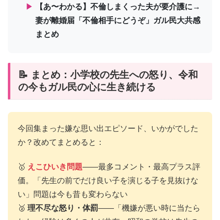
▶
【あ〜わかる】不倫しまくった夫が要介護に→
妻が離婚届「不倫相手にどうぞ」ガル民大共感
まとめ
📝 まとめ：小学校の先生への怒り、令和
の今もガル民の心に生き続ける
今回集まった嫌な思い出エピソード、いかがでした
か？改めてまとめると：
🥇
えこひいき問題
——最多コメント・最高プラス評
価。「先生の前でだけ良い子を演じる子を見抜けな
い」問題は今も昔も変わらない
🥈
理不尽な怒り・体罰
——「機嫌が悪い時に当たら