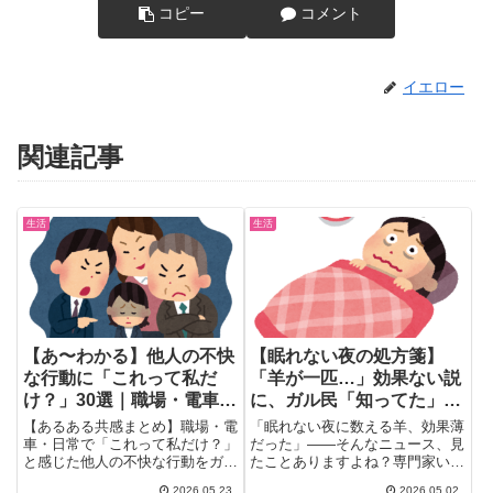
コピー
コメント
イエロー
関連記事
生活
生活
【あ〜わかる】他人の不快
【眠れない夜の処方箋】
な行動に「これって私だ
「羊が一匹…」効果ない説
け？」30選｜職場・電車の
に、ガル民「知ってた」
日常モヤモヤ集
「ふーせんもどうなの」
【あるある共感まとめ】職場・電
「眠れない夜に数える羊、効果薄
車・日常で「これって私だけ？」
だった」——そんなニュース、見
と感じた他人の不快な行動をガル
たことありますよね？専門家いわ
民30人がぶっちゃけ。食堂での
く、英語の「sleep」と「s...
2026.05.23
2026.05.02