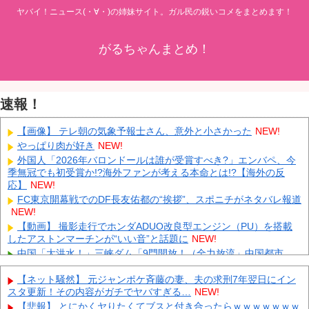
ヤバイ！ニュース(・∀・)の姉妹サイト。ガル民の鋭いコメをまとめます！
がるちゃんまとめ！
速報！
【画像】 テレ朝の気象予報士さん、意外と小さかった
NEW!
やっぱり肉が好き
NEW!
外国人「2026年バロンドールは誰が受賞すべき?」エンバペ、今
季無冠でも初受賞か!?海外ファンが考える本命とは!?【海外の反
応】
NEW!
FC東京開幕戦でのDF長友佑都の“挨拶”、スポニチがネタバレ報道
NEW!
【動画】 撮影走行でホンダADUO改良型エンジン（PU）を搭載
したアストンマーチンが“いい音”と話題に
NEW!
中国「大洪水！」三峡ダム「9門開放！（全力放流」中国都市
「三峡沿線の道路水没」中国政府「高速道路封鎖！」中国ダム「緊
急放流に合わせて開門（土砂崩れ発生」→
NEW!
【ネット騒然】 元ジャンポケ斉藤の妻、夫の求刑7年翌日にイン
スタ更新！その内容がガチでヤバすぎる…
NEW!
「あきれてモノが言えない」「国を維持できるの？」外国人の永
住許可要件の厳格化で在日中国人の本音は？
NEW!
【悲報】 とにかくヤりたくてブスと付き合ったらｗｗｗｗｗｗｗ