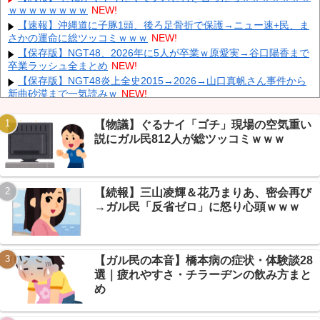
ｗｗｗｗｗｗｗｗ
NEW!
【鹿児島】 突然右折し路面電車と衝突 乗っていた男女3人は車を
放置しダッシュで逃走中
NEW!
【速報】沖縄道に子豚1頭、後ろ足骨折で保護→ニュー速+民、ま
さかの運命に総ツッコミｗｗｗ
NEW!
"テレビ大好き"高齢者の「テレビ離れ」が始まった
NEW!
【保存版】NGT48、2026年に5人が卒業ｗ原愛実→谷口陽香まで
【イオンモール熊本】 一転して話が変わってくる「従業員の避難
卒業ラッシュ全まとめ
NEW!
誘導の証言が複数」イオン側が社内規定に抵触していた疑い
NEW!
【保存版】NGT48炎上全史2015→2026→山口真帆さん事件から
新曲砂漠まで一気読みｗ
NEW!
【まとめ】PTA参加拒否した親への「最終警告」が村八分すぎる
とガリレオ民騒然ｗｗｗ
NEW!
【物議】ぐるナイ「ゴチ」現場の空気重い
【悲報】 マイナ保険証のクソぶり、バレるｗｗｗｗｗｗｗｗｗ
説にガル民812人が総ツッコミｗｗｗ
Powered by livedoor 相互RSS
NEW!
【画像】 週刊少年ジャンプ、「ロクのおかしな家」とかいう微妙
な漫画を巻頭カラーにしたせいで100万部切る
NEW!
【続報】三山凌輝＆花乃まりあ、密会再び
飲み屋でケンカした相手をコロした男の弁護をした。そして数年
後、因果応報を思わせる出来事が…
NEW!
→ガル民「反省ゼロ」に怒り心頭ｗｗｗ
【悲報】邪悪球団ドジャース、まさかの7連敗→ガリレオ民「満
塁ゲッツーが戦犯」総ツッコミｗｗｗ
NEW!
【ガル民の本音】橋本病の症状・体験談28
選｜疲れやすさ・チラーヂンの飲み方まと
め
Powered by livedoor 相互RSS