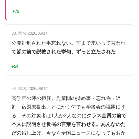
+72
33. 匿名 2026/06/14
公開処刑された事忘れない。前まで来いって言われ
て
皆の前で説教された挙句、ずっと立たされた
+54
54. 匿名 2026/06/14
高学年の時の担任。児童間の揉め事・忘れ物・遅
刻・宿題未提出、とにかく何でも学級会の議題にす
る。その対象者は1人か2人なのに
クラス全員の前で
本人に説明させ反省の言葉を言わせる。あんなのた
だの吊し上げ。
今なら全国ニュースになってもおか