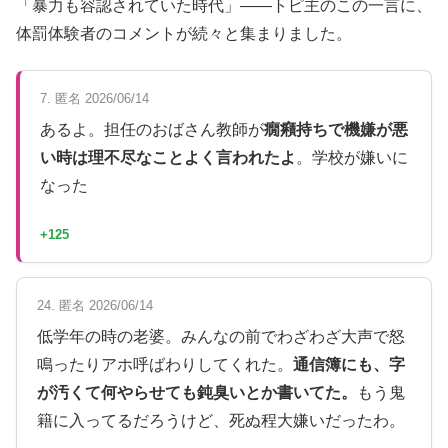
「暴力も容認されていた時代」——トピ主のこの一言に、
体罰体験者のコメントが続々と集まりました。
7. 匿名 2026/06/14
あるよ。担任のおばさん教師が
癇癪持ちで機嫌が悪
い時は理不尽なことよく言われたよ
。学校が嫌いに
なった
+125
24. 匿名 2026/06/14
低学年の時の老婆。みんなの前でわざわざ大声で怒
鳴ったりアホ呼ばわりしてくれた。
通信簿にも、字
が汚くて何やらせても鈍臭いとか書いてた。
もう鬼
籍に入ってるだろうけど、死ぬ程大嫌いだったわ。