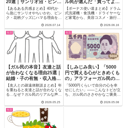
20選｜サンリオ沼・ピンク
ル民が選んだ「買ってよか
愛の本音まとめ
ったもの」25選
【あるある共感まとめ】40代か
【ボーナス使い道まとめ】ドラム
ら急にサンリオやちいかわ、ピン
式洗濯機・食洗機・ドライヤーな
ク・花柄グッズにハマる理由をガ
ど家電から、美容コスメ・旅行・
ル民がぶっちゃけ。若い頃は興味
投資まで、ガル民が実際に買って
2026.07.14
2026.06.16
なかったのに突然目覚めた瞬間、
よかったものを25選紹介。親へ
女性ホルモンとの関係、CHANEL
の人間ドックプレゼントで病気の
生活
生活
のピンクバッグを買った話まで、
早期発見につながった感動エピソ
リアルな本音コメント20選をお
ードも収録！ボーナスの使い道に
届けします。
迷う30〜50代女性必見。
【ガル民の本音】友達と話
【しみじみ良い】「5000
が合わなくなる理由25選｜
円で買える心がときめくも
結婚・子の有無・収入格差
の」アラフォーガル民のご
のリアル
褒美センスが上品すぎる｜
【友人との疎遠体験談まとめ】年
「5000円くらいで自分の心を幸
デパコス・寄せ植え・銭湯
を重ねると友達と話が合わなくな
せにしたい」――こんなトピが立
る…なぜ？ガル民のリアルな声
ち、ガル民のささやかなご褒美セ
フルコース
25選。結婚・出産・収入格差・
ンスが炸裂中(*´ω｀*)デ...
2026.05.25
2026.05.08
子の有無で変わる女性の人間関係
の本音。50代でまた会えるは本
生活
当か？体験談で検証。