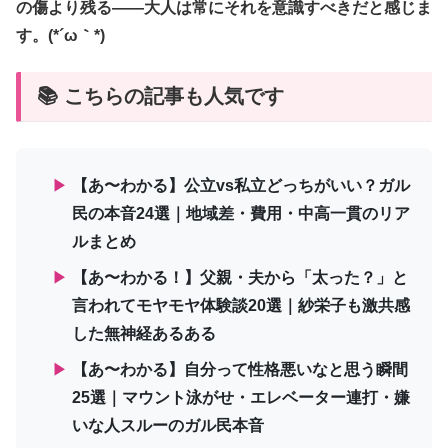
の傷より残る——大人は常にそれを意識すべきだと感じま
す。(*´ω｀*)
📚 こちらの記事も人気です
▶
【あ〜わかる】公立vs私立どっちがいい？ガル
民の本音24選｜地域差・費用・中高一貫のリア
ルまとめ
▶
【あ〜わかる！】父親・夫から「太った？」と
言われてモヤモヤ体験談20選｜紗栄子も激共感
した無神経あるある
▶
【あ〜わかる】自分って性格悪いなと思う瞬間
25選｜マウント泳がせ・エレベーター連打・嫌
いな人スルーのガル民本音