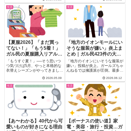
歯磨き問題、歩きスマホ、電車内
のロングヘアなど、思わず頷く日
生活
生活
常モヤモヤを一気にまとめ。
【夏服2026】「まだ買っ
「地方のイオンモールにい
てない！」「もう5着！」
そうな服装が嫌い」炎上ま
ガル民の夏服購入リアル事
とめ｜ガル民423件の大多
情｜ユニクロ・リネン派・
数が擁護したパパのボディ
「もうすぐ夏！」──そう思いつ
「地方のイオンにいそうな服装が
化繊ムリ派、正直な財布事
バッグ論争
つ気づけば5月、やっと本格的な
嫌い」投稿が炎上。ガールズちゃ
衣替えシーズンがやってきました
んねるでは擁護派が圧倒。最多コ
情
(´∀｀) ガールズちゃんねる...
メントは「暇なんだね（+679
2026.05.09
2026.06.12
票）」子連れパパのボディバッグ
を庇う声が続出した。
生活
生活
【あ〜わかる】40代から可
【ボーナスの使い道】家
愛いものが好きになる理由
電・美容・旅行・投資…ガ