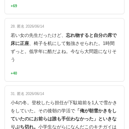
+69
28. 匿名 2026/06/14
若い女の先生だったけど、
忘れ物すると自分の席で
床に正座
、椅子を机にして勉強させられた。1時間
ずっと。低学年に酷だよね。今なら大問題になりそ
う
+40
31. 匿名 2026/06/14
小4の冬。登校したら担任が下駄箱前を1人で雪かき
をしていた。その後朝の学活で
「俺が朝雪かきをし
ていたのにお前らは誰も手伝わなかった」といきな
りぶち切れ。
小学生ながらになんだこのキチガイは