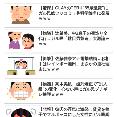
【驚愕】GLAYのTERU”55歳激変”に
ガル民総ツッコミ→鼻科学論争に発展
ｗｗｗ
【物議】辻希美、中2息子の荷造り全
代行→ガル民「駄目男製造」大激論ｗ
ｗｗ
【衝撃】佐藤佳奈アナ電撃結婚→お相
手はレインボー池田、まさかの退社理
由にｗｗｗ
【物議】高木美帆、歯列矯正で”別人
級”の変化→心ない声にガル民ブチギ
レ擁護ｗｗｗ
【悲報】彼氏の浮気に激怒→賃貸を椅
子でフルボッコにした女性にガル民総