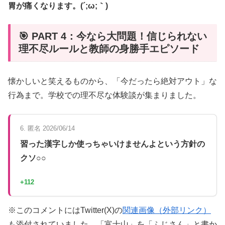
胃が痛くなります。(´;ω;｀)
🎯 PART 4：今なら大問題！信じられない
理不尽ルールと教師の身勝手エピソード
懐かしいと笑えるものから、「今だったら絶対アウト」な
行為まで。学校での理不尽な体験談が集まりました。
6. 匿名 2026/06/14
習った漢字しか使っちゃいけませんよという方針の
クソ○○
+112
※このコメントにはTwitter(X)の
関連画像（外部リンク）
も添付されていました。「富士山」を「ふじさん」と書か