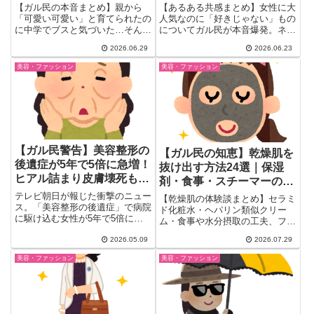
音と自己肯定感の話
ル民の本音
【ガル民の本音まとめ】親から
【あるある共感まとめ】女性に大
「可愛い可愛い」と育てられたの
人気なのに「好きじゃない」もの
に中学でブスと気づいた…そんな
についてガル民が本音爆発。ネイ
体験をガル民がぶっちゃけ。「親
ル・まつエク・口紅・推し活・ぬ
2026.06.29
2026.06.23
の可愛いは顔じゃなく存在への
い活・ちいかわ・ディズニー…
愛」説から、逆に親にブスと言わ
389人のリアルな声を厳選。共感
美容・ファッション
美容・ファッション
れた自己肯定感崩壊例まで。容姿
しすぎて震えるものばかり！
コンプレックスの乗り越え方も必
見。
【ガル民警告】美容整形の
【ガル民の知恵】乾燥肌を
後遺症が5年で5倍に急増！
抜け出す方法24選｜保湿
ヒアル詰まり皮膚壊死も…
剤・食事・スチーマーの体
「だからやめとけとあれほ
験談
テレビ朝日が報じた衝撃のニュー
【乾燥肌の体験談まとめ】セラミ
ど」海外整形ブームに猛反
ス。「美容整形の後遺症」で病院
ド化粧水・ヘパリン類似クリー
に駆け込む女性が5年で5倍に急
発
ム・食事や水分摂取の工夫、フェ
増しているそうです。取材に登
イススチーマーまで、ガル民24
場...
2026.05.09
2026.07.29
人のリアルな声を厳選。皮膚科に
行くべきタイミングや実際に使っ
美容・ファッション
美容・ファッション
た商品名まで、検索しても出てこ
ないリアルな本音がまるごとわか
ります。