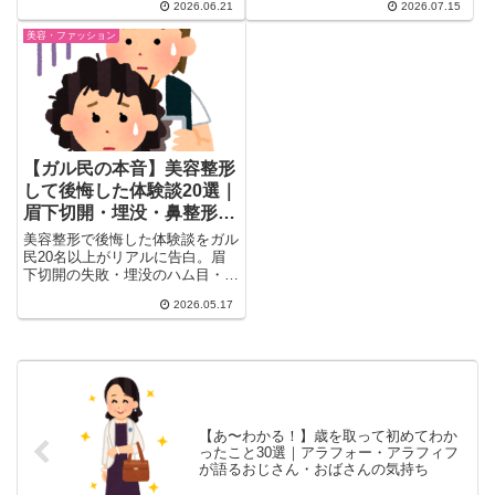
コメントから厳選。カーリーメソ
2026.06.21
2026.07.15
ソナルカラー診断で垢抜けた体験
ッドの実態、年齢による変化、お
談まで、ガル民のリアルな声を
美容・ファッション
すすめヘアケアまで、当事者だか
20選まとめました。プチプラ・
らわかる本音を一気読み。
デパコス派、それぞれの色選びの
コツも紹介します。
【ガル民の本音】美容整形
して後悔した体験談20選｜
眉下切開・埋没・鼻整形の
失敗リスクをリアルに告白
美容整形で後悔した体験談をガル
民20名以上がリアルに告白。眉
下切開の失敗・埋没のハム目・鼻
プロテのズレ・糸リフトの無駄遣
2026.05.17
いまで。手術前に知っておきたい
失敗リスクと選ぶべきクリニック
の見極め方を徹底まとめ。
【あ〜わかる！】歳を取って初めてわか
ったこと30選｜アラフォー・アラフィフ
が語るおじさん・おばさんの気持ち