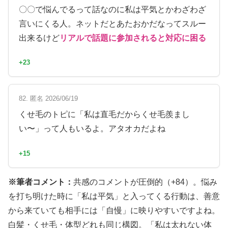
〇〇で悩んでるって話なのに私は平気とかわざわざ
言いにくる人。ネットだとあたおかだなってスルー
出来るけど
リアルで話題に参加されると対応に困る
+23
82. 匿名 2026/06/19
くせ毛のトピに「私は直毛だからくせ毛羨まし
い〜」って人もいるよ。アタオカだよね
+15
※筆者コメント：
共感のコメントが圧倒的（+84）。悩み
を打ち明けた時に「私は平気」と入ってくる行動は、善意
から来ていても相手には「自慢」に映りやすいですよね。
白髪・くせ毛・体型どれも同じ構図。「私は太れない体