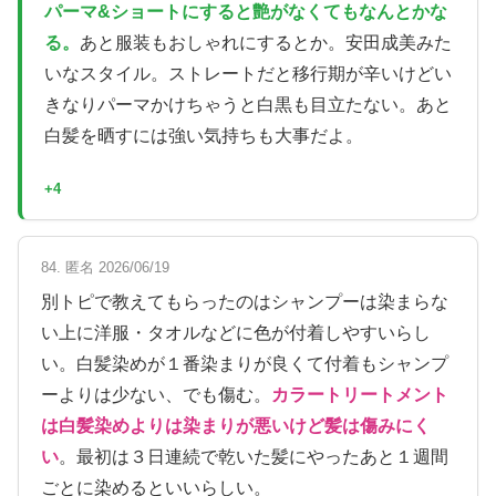
パーマ&ショートにすると艶がなくてもなんとかな
る。
あと服装もおしゃれにするとか。安田成美みた
いなスタイル。ストレートだと移行期が辛いけどい
きなりパーマかけちゃうと白黒も目立たない。あと
白髪を晒すには強い気持ちも大事だよ。
+4
84. 匿名 2026/06/19
別トピで教えてもらったのはシャンプーは染まらな
い上に洋服・タオルなどに色が付着しやすいらし
い。白髪染めが１番染まりが良くて付着もシャンプ
ーよりは少ない、でも傷む。
カラートリートメント
は白髪染めよりは染まりが悪いけど髪は傷みにく
い
。最初は３日連続で乾いた髪にやったあと１週間
ごとに染めるといいらしい。