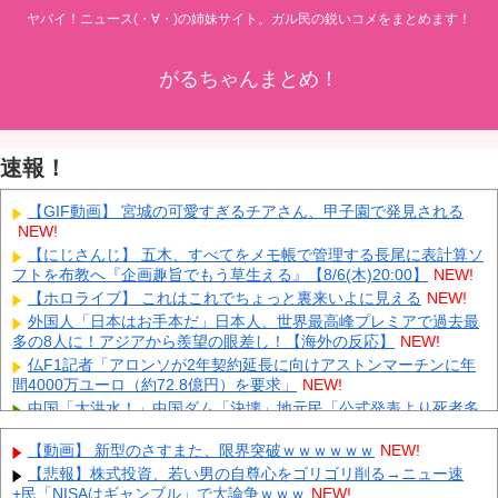
ヤバイ！ニュース(・∀・)の姉妹サイト。ガル民の鋭いコメをまとめます！
がるちゃんまとめ！
速報！
【GIF動画】 宮城の可愛すぎるチアさん、甲子園で発見される
NEW!
【にじさんじ】 五木、すべてをメモ帳で管理する長尾に表計算ソ
フトを布教へ『企画趣旨でもう草生える』【8/6(木)20:00】
NEW!
【ホロライブ】 これはこれでちょっと裏来いよに見える
NEW!
外国人「日本はお手本だ」日本人、世界最高峰プレミアで過去最
多の8人に！アジアから羨望の眼差し！【海外の反応】
NEW!
仏F1記者「アロンソが2年契約延長に向けアストンマーチンに年
間4000万ユーロ（約72.8億円）を要求」
NEW!
中国「大洪水！」中国ダム「決壊」地元民「公式発表より死者多
い！」中国政府「住民拘束！（安否不明」中国当局「救助隊動画も
削除」台風13号「三峡ダム接近中」→
NEW!
【動画】 新型のさすまた、限界突破ｗｗｗｗｗｗ
NEW!
「中国人ってこんなに嫌われているの？」日本生活9年目で明か
【悲報】株式投資、若い男の自尊心をゴリゴリ削る→ニュー速
す本心！
NEW!
+民「NISAはギャンブル」で大論争ｗｗｗ
NEW!