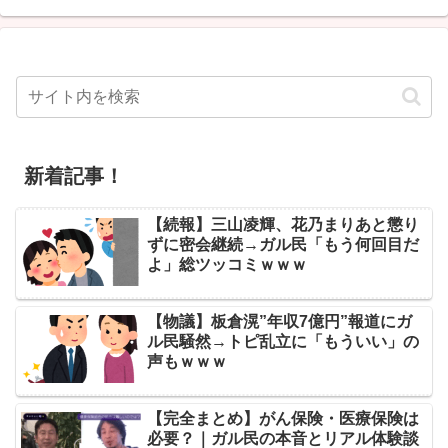
新着記事！
【続報】三山凌輝、花乃まりあと懲り
ずに密会継続→ガル民「もう何回目だ
よ」総ツッコミｗｗｗ
【物議】板倉滉”年収7億円”報道にガ
ル民騒然→トピ乱立に「もういい」の
声もｗｗｗ
【完全まとめ】がん保険・医療保険は
必要？｜ガル民の本音とリアル体験談