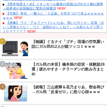
韓国人の対日好感度が過去最高に、「ノージャパン」は終わっ
【熊本地震まとめ】イオンモール爆発の原因はLPGガス漏れ濃厚
た？＝ネット「中国より100倍いい」
NEW!
→経産省が全国施設に緊急点検要請
NEW!
【朗報】 消費減税、閣議決定 来年4月から2年間1％に
NEW!
【悲報】 有吉、一般人に「ド正論」を叩きつけて炎上ｗｗｗｗｗ
ｗｗｗ
NEW!
【予算100万】 市長「特定外来生物クビアカは気持ち悪い虫だし
そんな需要ないと思う」1匹300円相当の報奨金→初日に42万取られ
【画像】 ワイ「アルファードいいなあ。買いに行くか」店員「ほ
焦り
NEW!
いっ見積もりな！」ワイ「金額おかしくね？」←お前らもそう思う
よな？？？？？
NEW!
【画像】 「キム兄」こと芸人・木村祐一さん（63歳）、最新の松
本人志さんとのツーショットが完全に別人だとネット騒然！ 「マジ
【物議】ぐるナイ「ゴチ」現場の空気重い
で誰かわからん」...
NEW!
説にガル民812人が総ツッコミｗｗｗ
【悲報】ジャンプグッズ43億円分注文→全キャンセル繰り返した
Powered by livedoor 相互RSS
32歳女逮捕にガリレオ民ドン引きｗｗｗ
NEW!
【まとめ】”露悪系アニメ化”ブーム全部乗せ→ちいかわ・タコピ
ー・みぃちゃんまで徹底討論ｗｗｗ
NEW!
【ガル民の本音】橋本病の症状・体験談28
【朗報】スト6新キャラが神すぎると話題！可愛さ×カッコよさで
選｜疲れやすさ・チラーヂンの飲み方まと
「これですよ」と歓喜ｗｗｗ
NEW!
め
【凄すぎる】 力士の嫁に美人が多い理由→「これ」だったｗｗｗ
ｗｗｗｗ
NEW!
【続報】三山凌輝＆花乃まりあ、密会再び
→ガル民「反省ゼロ」に怒り心頭ｗｗｗ