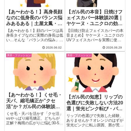
【あ〜わかる！】高身長顔
【ガル民の本音】日焼けフ
なのに低身長のバランス悩
ェイスカバー体験談20選｜
みあるある｜土屋太鳳・高
ヤケーヌ・ユニクロの効
梨沙羅も同タイプ？スタイ
果・蒸れ比較
【あ〜わかる！】顔のパーツは高
【日焼け防止フェイスカバーの本
リング術20選
身長タイプなのに実際の身長は低
音まとめ】ヤケーヌ・ユニクロの
い…そんな「バランスの悩み」を
UVフェイスカバーを実際に使っ
持つガル民の体験談とリアルアド
ているガル民の体験談を厳選。蒸
2026.06.02
2026.06.29
バイスをまとめ。土屋太鳳・高梨
れる？効果ある？自転車通勤でも
沙羅・板野友美も同タイプ？芸能
使える？こめかみのシミ予防にな
美容・ファッション
美容・ファッション
人事例とスタイリングのコツ、ヘ
る？徒歩通勤・車通勤別のリアル
アスタイル・ファッション術を
な声と製品比較をまとめました。
20選でご紹介。
【あ〜わかる！】くせ毛・
【ガル民の知恵】リップの
天パ、縮毛矯正か”クセ
色選びに失敗しない方法20
活”か？ガル民の体験談ま
選｜蛍光ピンク転び・パー
とめ｜梅雨対策・ヘアケア
くせ毛・天パを活かす「クセ活」
ソナルカラーの正解
リップの色選びで失敗した経験、
の知恵
vsやっぱり縮毛矯正、どちらが
ありませんか？オレンジのはずが
正解？梅雨の広がりに悩む30-50
蛍光ピンクに転ぶ原因、唇が荒れ
代女性のリアルな声をガル民386
る人向けの成分チェック法、パー