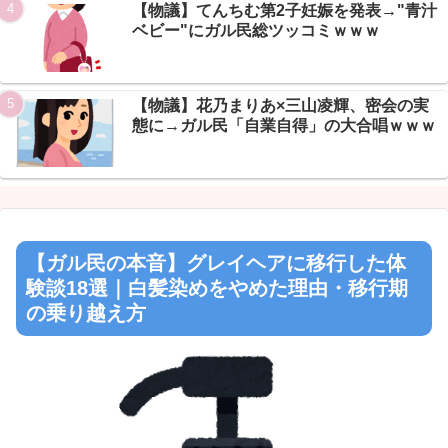
Powered by livedoor 相互RSS
【物議】てんちむ第2子妊娠を発表→"青汁
ベビー"にガル民総ツッコミｗｗｗ
【物議】花乃まりあ×三山凌輝、密会の実
態に→ガル民「自業自得」の大合唱ｗｗｗ
【ガル民の本音】グレイヘアに移行した体
験談18選｜白髪染めをやめた理由・移行期
の乗り越え方