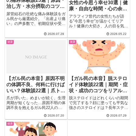
の痛み体験談25選｜原因・
女性の今思う幸せ30選｜健
治し方・水分摂取のコツま
康・自由な時間・心の余裕
とめ
尿管結石の壮絶な痛み体験談をガ
のリアル
アラフィフ世代の女性たちが語
ル民から厳選紹介。「出産より痛
る"今思う幸せ"が温かくてリア
い」の声多数で、初期症状や受診
ル！健康の大切さ、人の目を気に
の目安、自然排出と衝撃波
しない自由、子育て後の自分時間
(ESWL)・手術の違い、シュウ酸
2026.07.29
2026.05.22
の充実、食や趣味の変化…。
や水分不足・閉経など原因、コー
30〜50代女性が読んで思わず頷
健康
健康
ヒーの飲み方まで含めた予防法を
く、人生後半の幸福のかたち30
実体験ベースで詳しくまとめまし
選をガル民の声からまとめまし
た。
た。
【ガル民の本音】原因不明
【ガル民の本音】脱ステロ
の体調不良、何科に行けば
イド体験談22選｜期間・症
いい？体験談22選｜爪トラ
状・成功のコツをリアルな
ブル・めまい・歯周病のリ
声で
爪が浮いた、めまいが続く、生理
脱ステロイドはどれくらいの期間
アル
周期が短くなった…原因不明の体
で完了する？顔に塗っても平気な
調不良を抱えるガル民22人のリ
強さのステロイドは？長年ステロ
アルな体験談と対処法をまとめま
イドと付き合ってきたガル民たち
2026.07.20
2026.07.29
した。何科に行けばいいか迷った
の体験談22選から、成功のきっ
時の参考に。歯周病・腰痛・更年
かけ、悪化してしまった失敗談、
健康
期のサインの見分け方も、経験者
実際に使った薬の名前まで、リア
の本音とともに詳しく解説しま
ルな声を集めました。皮膚科に相