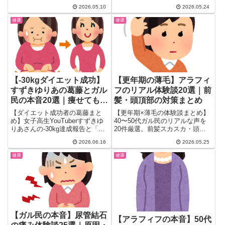
みに、ガルちゃんで157コメン...
アルな声を厳選。鎮静剤の効き
2026.05.10
2026.05.24
方・意識の残り方・女性に多い鼻
から入らない問題・検査中のコツ
健康
健康
まで、医師には聞きにくい本音を
一気にまとめました。
【-30kgダイエット成功】
【更年期の薄毛】アラフィ
すずきゆりあの葛藤とガル
フのリアル体験談20選｜前
民の本音20選｜痩せても自
髪・頭頂部の対策まとめ
信が持てない理由
【ダイエット成功者の葛藤まと
【更年期×薄毛の体験談まとめ】
め】女子高生YouTuberすずきゆ
40〜50代ガル民のリアルな声を
りあさんの-30kg達成報告と「痩
20件厳選。前髪スカスカ・頭頂
せても自信が持てない」という本
部が薄くなる原因から、エクオー
2026.06.16
2026.05.25
音にガル民が反応。ダイエット維
ル・ビオチン・ミノキシジル・頭
持の難しさや体型変化後の自己肯
皮マッサージまで、更年期の薄毛
健康
健康
定感まで、リアルな女性の声を
対策の本音をすべてまとめまし
20選でまとめました。
た。
【ガル民の本音】尿管結石
【アラフィフの本音】50代