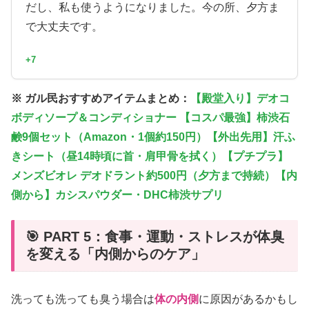
だし、私も使うようになりました。今の所、夕方ま
で大丈夫です。
+7
※ ガル民おすすめアイテムまとめ：
【殿堂入り】デオコ
ボディソープ＆コンディショナー 【コスパ最強】柿渋石
鹸9個セット（Amazon・1個約150円）【外出先用】汗ふ
きシート（昼14時頃に首・肩甲骨を拭く）【プチプラ】
メンズビオレ デオドラント約500円（夕方まで持続）【内
側から】カシスパウダー・DHC柿渋サプリ
🎯 PART 5：食事・運動・ストレスが体臭
を変える「内側からのケア」
洗っても洗っても臭う場合は
体の内側
に原因があるかもし