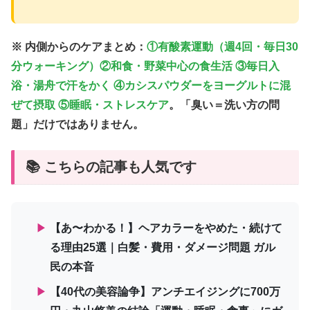
※ 内側からのケアまとめ：
①有酸素運動（週4回・毎日30
分ウォーキング）②和食・野菜中心の食生活 ③毎日入
浴・湯舟で汗をかく ④カシスパウダーをヨーグルトに混
ぜて摂取 ⑤睡眠・ストレスケア
。「臭い＝洗い方の問
題」だけではありません。
📚 こちらの記事も人気です
▶
【あ〜わかる！】ヘアカラーをやめた・続けて
る理由25選｜白髪・費用・ダメージ問題 ガル
民の本音
▶
【40代の美容論争】アンチエイジングに700万