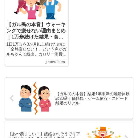
す。
談する前の参考に。
【ガル民の本音】ウォーキ
ングで痩せない理由まとめ
｜1万歩続けた結果・食事
との関係・代替運動
1日1万歩を3か月以上続けたのに
「全然痩せない！」という声がガ
ルちゃんで続出。カロリー消費の
現実・食事との関係・膝への負
2026.05.29
担・更年期女性特有の問題点、そ
して実際に痩せた人の成功法ま
で、30〜50代女性のリアルな声
20選を一気にまとめました。
【ガル民の本音】結婚1年未満の離婚体験
談20選｜価値観・ゲーム依存・スピード
離婚のリアル
【あ〜羨ましい！】嫉妬されそうでリア