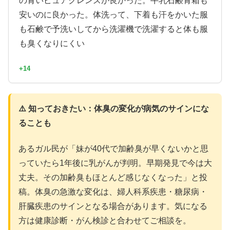
の青いピュアクレンズが良かった。牛乳石鹸青箱も
安いのに良かった。体洗って、下着も汗をかいた服
も石鹸で予洗いしてから洗濯機で洗濯すると体も服
も臭くなりにくい
+14
⚠️ 知っておきたい：体臭の変化が病気のサインにな
ることも
あるガル民が「妹が40代で加齢臭が早くないかと思
っていたら1年後に乳がんが判明。早期発見で今は大
丈夫。その加齢臭もほとんど感じなくなった」と投
稿。体臭の急激な変化は、婦人科系疾患・糖尿病・
肝臓疾患のサインとなる場合があります。気になる
方は健康診断・がん検診と合わせてご相談を。