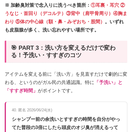
※ 加齢臭対策で念入りに洗うべき箇所：
①耳裏・耳穴 ②
うなじ・首回り（デコルテ）③背中（肩甲骨周り）④胸ま
わり ⑤体の中心線（額・鼻・みぞおち・股間）
。いずれ
も皮脂腺が多く、洗い忘れやすい場所です。
🎯 PART 3：洗い方を変えるだけで変わ
る！予洗い・すすぎのコツ
アイテムを変える前に「洗い方」を見直すだけで劇的に変
わる、というのがガル民の共通認識。特に
「予洗い」と
「すすぎ時間」
がポイントです。
40. 匿名 2026/06/24(水)
シャンプー前の余洗いとすすぎの時間を自分がやっ
てた普段の3倍にしたら頭皮のオジ臭が消えるって