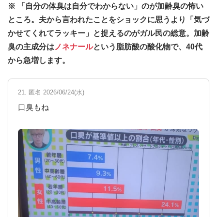
※ 「自分の体臭は自分でわからない」のが加齢臭の怖い
ところ。夫から言われたことをショックに思うより「気づ
かせてくれてラッキー」と捉えるのがガル民の総意。加齢
臭の主成分は
ノネナール
という脂肪酸の酸化物で、40代
から急増します。
21. 匿名 2026/06/24(水)
口臭もね