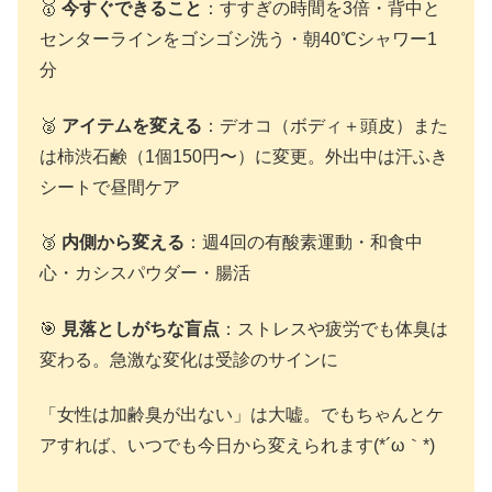
🥇
今すぐできること
：すすぎの時間を3倍・背中と
センターラインをゴシゴシ洗う・朝40℃シャワー1
分
🥈
アイテムを変える
：デオコ（ボディ＋頭皮）また
は柿渋石鹸（1個150円〜）に変更。外出中は汗ふき
シートで昼間ケア
🥉
内側から変える
：週4回の有酸素運動・和食中
心・カシスパウダー・腸活
🎯
見落としがちな盲点
：ストレスや疲労でも体臭は
変わる。急激な変化は受診のサインに
「女性は加齢臭が出ない」は大嘘。でもちゃんとケ
アすれば、いつでも今日から変えられます(*´ω｀*)