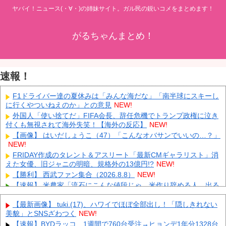
ヤバイ！ニュース(・∀・)の姉妹サイト。ガル民の鋭いコメをまとめます！
がるちゃんまとめ！
速報！
F1ドライバー達の夏休みは「みんな海だな」「南半球にスキーし
に行くやついねえのか」との意見
NEW!
外国人「使い捨てだ」FIFA会長、辞任危機でトランプ政権に泣き
付くも無視されて海外失笑！【海外の反応】
NEW!
【画像】 はいだしょうこ（47）「こんなオバサンでいいの…？」
NEW!
FRIDAY作成のタレント＆アスリート「最新CMギャラリスト」消
えた女優、旧ジャニの明暗、規格外の13億円!?
NEW!
【勝利】 西武ファン集合（2026.8.8）
NEW!
【速報】 米農家「流石にこんな値段じゃ、米作り辞める人、出る
んじゃないかなあ？？」
NEW!
【最新画像】 tuki.(17)、ハワイでほぼ全部出し！「隠しきれない
【悲報】 中国、橋の欄干が強風一発で粉々に 鉄筋ゼロ 当局「接
美貌」とSNSざわつく
NEW!
着剤でくっつけただけ」「正常で、品質問題はない」
NEW!
【速報】BYDラッコ、1週間で760台受注→ヒョンデ1年分1328台
中国「大洪水！」三峡ダム「9門開放！（全力放流」中国都市