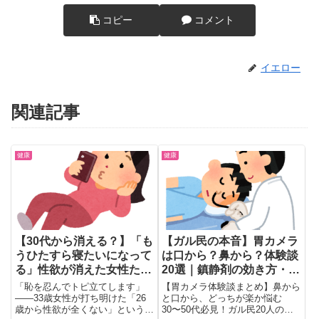
コピー
コメント
イエロー
関連記事
健康
健康
【30代から消える？】「も
【ガル民の本音】胃カメラ
うひたすら寝たいになって
は口から？鼻から？体験談
る」性欲が消えた女性たち
20選｜鎮静剤の効き方・痛
の本音まとめ｜ガルちゃん
み・コツのリアル
「恥を忍んでトピ立てします」
【胃カメラ体験談まとめ】鼻から
の声
——33歳女性が打ち明けた「26
と口から、どっちが楽か悩む
歳から性欲が全くない」という悩
30〜50代必見！ガル民20人のリ