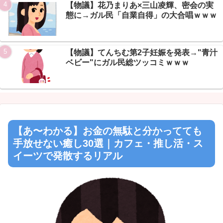
【物議】花乃まりあ×三山凌輝、密会の実
態に→ガル民「自業自得」の大合唱ｗｗｗ
【物議】てんちむ第2子妊娠を発表→"青汁
ベビー"にガル民総ツッコミｗｗｗ
【あ〜わかる】お金の無駄と分かってても
手放せない癒し30選｜カフェ・推し活・ス
イーツで発散するリアル