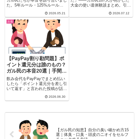
ガル民たちが本音を語り合いまし
た」——ガル民187人が明かした
た。5年ルール・125%ルールの
大金の使い道体験談まとめ。引っ
先送りの罠、繰り上げ返済すべき
越し・歯列矯正・子どもの学費・
2026.05.21
2026.07.12
かの判断基準、フラット35が今
FXでの失敗まで、リアルな出費
更神扱いされた理由まで。30〜
エピソードを厳選して紹介。あな
お金
50代住宅ローン世代の体験談と
たも共感できる話があるかも。
対策をまとめています。
【PayPay割り勘問題】ポ
イント還元分は誰のもの？
ガル民の本音20選｜手間賃
か返すべきか
飲み会代をPayPayでまとめ払い
したら「ポイント還元分を差し引
いて返す」と言われた投稿が話題
に。セコい？正論？ガル民180人
2026.06.30
の本音を徹底まとめ。高額キャン
ペーン時の対処法や、ポイント狙
いまとめ払いへの周囲の視線も掘
り下げます。
【ガル民の知恵】自分の臭い確かめ方15
選｜体臭・口臭・頭皮のニオイをセルフ