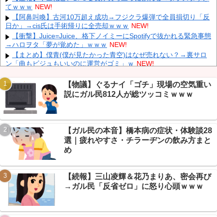
元日向坂46・松田好花、食中毒で「腹痛とおう吐と下痢が止まら
てｗｗｗ
NEW!
ない」原因は夏の風物詩だった
NEW!
【阿鼻叫喚】古河10万超え成功→フジクラ爆弾で全員損切り「反
シカホワ村上宗隆、通訳なしで普通に会話。コーチ「今10段階で
日か」→cis氏は手術帰りに全売却ｗｗｗ
NEW!
6ぐらい。来た時は0だった（笑）」
NEW!
【衝撃】Juice=Juice、格下ノイミーにSpotifyで抜かれる緊急事態
【GIF動画】 宮城の可愛すぎるチアさん、甲子園で発見される
→ハロヲタ「夢が覚めた」ｗｗｗ
NEW!
NEW!
【まとめ】僕青(僕が見たかった青空)はなぜ売れない？→裏サロ
【にじさんじ】 五木、すべてをメモ帳で管理する長尾に表計算ソ
ン「曲もビジュもいいのに運営がゴミ」ｗ
NEW!
フトを布教へ『企画趣旨でもう草生える』【8/6(木)20:00】
NEW!
【速報】 NHKの性被害問題、性加害した番組出演者が衝撃告白！
NEW!
【物議】ぐるナイ「ゴチ」現場の空気重い
兄嫁「正月に帰るから、ゲームと、いいお肉と酒と、お風呂グッ
説にガル民812人が総ツッコミｗｗｗ
ズの準備しとけよ」寝起きの私「知るかボケ」兄嫁「キィィィィ
ー！！！！」私「あ…」
NEW!
【動画】 新型のさすまた、限界突破ｗｗｗｗｗｗ
NEW!
Powered by livedoor 相互RSS
【ガル民の本音】橋本病の症状・体験談28
【悲報】リュウジ氏「冷やし中華ダルい」発言→芸スポ+民「料
理下手すぎ」総ツッコミｗｗｗ
NEW!
選｜疲れやすさ・チラーヂンの飲み方まと
【悲報】 有吉、一般人に「ド正論」を叩きつけて炎上ｗｗｗｗｗ
め
ｗｗｗ
NEW!
【続報】三山凌輝＆花乃まりあ、密会再び
→ガル民「反省ゼロ」に怒り心頭ｗｗｗ
Powered by livedoor 相互RSS