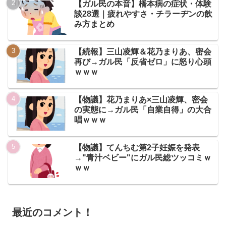
【ガル民の本音】橋本病の症状・体験
談28選｜疲れやすさ・チラーヂンの飲
み方まとめ
【続報】三山凌輝＆花乃まりあ、密会
再び→ガル民「反省ゼロ」に怒り心頭
ｗｗｗ
【物議】花乃まりあ×三山凌輝、密会
の実態に→ガル民「自業自得」の大合
唱ｗｗｗ
【物議】てんちむ第2子妊娠を発表
→"青汁ベビー"にガル民総ツッコミｗ
ｗｗ
最近のコメント！