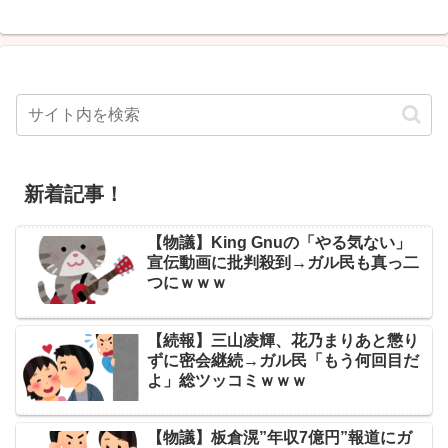
新着記事！
【物議】King Gnuの「やる気ない」
宣伝動画に批判殺到→ガル民も真っ二
つにｗｗｗ
【続報】三山凌輝、花乃まりあと懲り
ずに密会継続→ガル民「もう何回目だ
よ」総ツッコミｗｗｗ
【物議】板倉滉”年収7億円”報道にガ