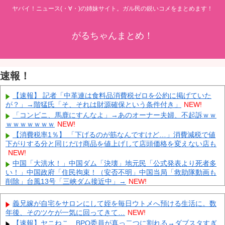
ヤバイ！ニュース(・∀・)の姉妹サイト。ガル民の鋭いコメをまとめます！
がるちゃんまとめ！
速報！
【速報】 記者「中革連は食料品消費税ゼロを公約に掲げていた
が？」→階猛氏「そ、それは財源確保という条件付き」
NEW!
「コンビニ、馬鹿にすんなよ」→あのオーナー夫婦、不起訴ｗｗ
ｗｗｗｗｗｗｗ
NEW!
【消費税率1％】 「下げるのが筋なんですけど…」消費減税で値
下がりする分と同じだけ商品を値上げして店頭価格を変えない店も
NEW!
中国「大洪水！」中国ダム「決壊」地元民「公式発表より死者多
い！」中国政府「住民拘束！（安否不明」中国当局「救助隊動画も
削除」台風13号「三峡ダム接近中」→
NEW!
「中国人ってこんなに嫌われているの？」日本生活9年目で明か
す本心！
NEW!
義兄嫁が自宅をサロンにして姪を毎日ウトメへ預ける生活に。数
英BBC：アストンマーチン内部の分析ではホンダPUはメルセデス
年後、そのツケが一気に回ってきて…
NEW!
からラップ1.5秒遅れらしい
NEW!
【速報】ヤニねこ、BPO委員が真っ二つに割れる→ダブスタすぎ