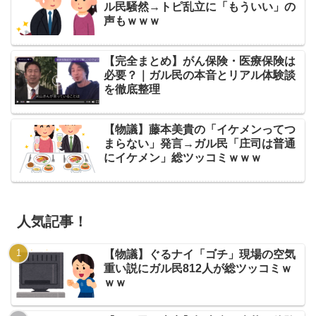
ル民騒然→トピ乱立に「もういい」の
声もｗｗｗ
【完全まとめ】がん保険・医療保険は
必要？｜ガル民の本音とリアル体験談
を徹底整理
【物議】藤本美貴の「イケメンってつ
まらない」発言→ガル民「庄司は普通
にイケメン」総ツッコミｗｗｗ
人気記事！
【物議】ぐるナイ「ゴチ」現場の空気
重い説にガル民812人が総ツッコミｗ
ｗｗ