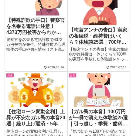
【特殊詐欺の手口】警察官
を名乗る電話に注意！
【梅宮アンナの告白】実家
4373万円被害からわかる
の相続税・維持費はいく
騙されない対策20選
警察官を名乗る電話詐欺で4373
ら？体験談25選｜700坪豪
万円被害が発生。特殊詐欺の心理
邸を手放した理由
操作の手口や個人情報リスト流通
【梅宮アンナの告白】実家の相続
の実態をガル民500人超の声で徹
税や維持費は一体いくら？700坪
底解説。騙されない撃退法・相談
の豪邸を手放した体験談をきっか
先（#9110）まで実体験をもとに
けに、相続税が高くなる仕組み、
2026.05.16
2026.07.18
まとめました。
実家の維持費の実例、NISAや株
の相続手続きの注意点、後悔しな
お金
お金
い終活のコツまで、ガル民のリア
ルな本音と実体験を厳選してまと
めました。
【住宅ローン変動金利】上
【ガル民の本音】100万円
昇が不安なガル民の本音20
が一瞬で消えた体験談25選
選｜繰り上げ返済・5年ル
｜引っ越し・学費・歯科の
ールの罠・固定vs変動
リアルな出費
住宅ローンの変動金利が上昇し、
「気づいたら100万円が消えてい