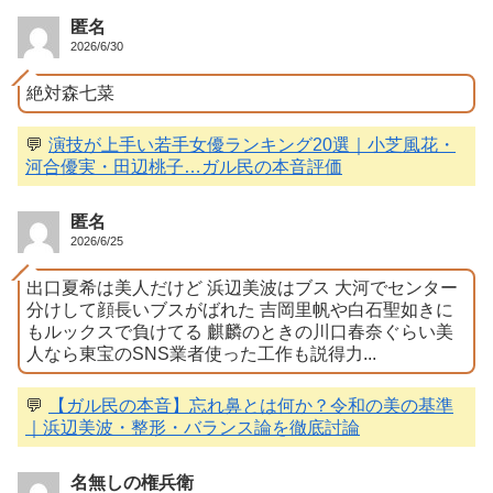
匿名
2026/6/30
絶対森七菜
💬
演技が上手い若手女優ランキング20選｜小芝風花・
河合優実・田辺桃子…ガル民の本音評価
匿名
2026/6/25
出口夏希は美人だけど 浜辺美波はブス 大河でセンター
分けして顔長いブスがばれた 吉岡里帆や白石聖如きに
もルックスで負けてる 麒麟のときの川口春奈ぐらい美
人なら東宝のSNS業者使った工作も説得力...
💬
【ガル民の本音】忘れ鼻とは何か？令和の美の基準
｜浜辺美波・整形・バランス論を徹底討論
名無しの権兵衛