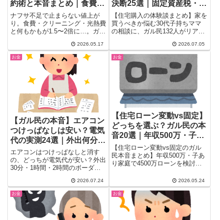
約術と本音まとめ｜食費・
決断25選｜固定資産税・金
日用品・クリーニングのリ
利・戸建てvsマンション
ナフサ不足で止まらない値上が
【住宅購入の体験談まとめ】家を
アル
り。食費・クリーニング・光熱費
買うべきか悩む30代子持ちママ
と何もかもが1.5〜2倍に…。ガル
の相談に、ガル民132人がリアル
民994人が語る物価高の実態と節
な本音で回答。固定資産税の相
2026.05.17
2026.07.05
約の知恵をまとめ。断捨離できな
場・住宅ローン金利の動向・戸建
い・服を買わない・割引狙いなど
てとマンションどっちがいいかの
お金
お金
リアルな対策が集結。
比較まで、検索しても出てこない
本音の生の声を一気にチェックで
きます。
【住宅ローン変動vs固定】
【ガル民の本音】エアコン
どっちを選ぶ？ガル民の本
つけっぱなしは安い？電気
音20選｜年収500万・子あ
代の実測24選｜外出何分で
り家庭のリアルな声
【住宅ローン変動vs固定のガル
消すべきか
エアコンはつけっぱなしと消す
民本音まとめ】年収500万・子あ
の、どっちが電気代が安い？外出
り家庭で4500万ローンを検討中
30分・1時間・2時間のボーダー
の方必見。変動で後悔した体験
ライン、月いくら上がったかの実
談、固定を選んで正解だった声、
2026.07.24
2026.05.24
測データ、ペット・熱中症対策の
金利上昇のリアルな実態、FP相
本音までガル民24人の声を厳
談のすすめまで、ガル民200人超
お金
お金
選。ダイキンやウェザーニュース
の声を厳選してお届けします。
の検証結果、室外機カバー・内部
クリーンなど節電のコツも必見。