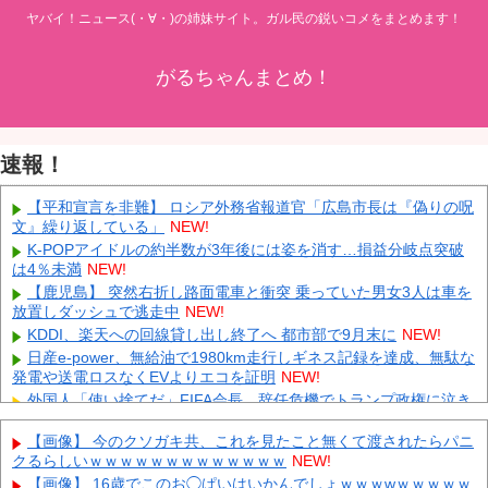
ヤバイ！ニュース(・∀・)の姉妹サイト。ガル民の鋭いコメをまとめます！
がるちゃんまとめ！
速報！
【平和宣言を非難】 ロシア外務省報道官「広島市長は『偽りの呪
文』繰り返している」
NEW!
K-POPアイドルの約半数が3年後には姿を消す…損益分岐点突破
は4％未満
NEW!
【鹿児島】 突然右折し路面電車と衝突 乗っていた男女3人は車を
放置しダッシュで逃走中
NEW!
KDDI、楽天への回線貸し出し終了へ 都市部で9月末に
NEW!
日産e-power、無給油で1980km走行しギネス記録を達成、無駄な
発電や送電ロスなくEVよりエコを証明
NEW!
外国人「使い捨てだ」FIFA会長、辞任危機でトランプ政権に泣き
付くも無視されて海外失笑！【海外の反応】
NEW!
【画像】 今のクソガキ共、これを見たこと無くて渡されたらパニ
大野智、ワイルドなヒゲ姿で加藤シゲアキのインスタに降臨！本
クるらしいｗｗｗｗｗｗｗｗｗｗｗｗｗ
NEW!
人以外のSNSでは初？【画像】
NEW!
【画像】 16歳でこのお◯ぱいはいかんでしょｗｗｗwｗｗｗｗｗ
日本代表DF冨安健洋の英プレミア・クリスタルパレス加入が正式