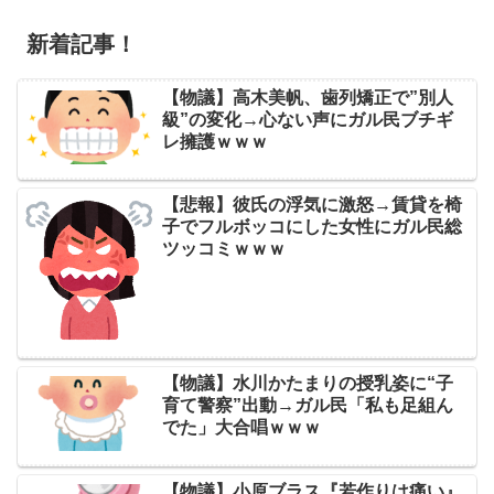
新着記事！
【物議】高木美帆、歯列矯正で”別人
級”の変化→心ない声にガル民ブチギ
レ擁護ｗｗｗ
【悲報】彼氏の浮気に激怒→賃貸を椅
子でフルボッコにした女性にガル民総
ツッコミｗｗｗ
【物議】水川かたまりの授乳姿に“子
育て警察”出動→ガル民「私も足組ん
でた」大合唱ｗｗｗ
【物議】小原ブラス『若作りは痛い』