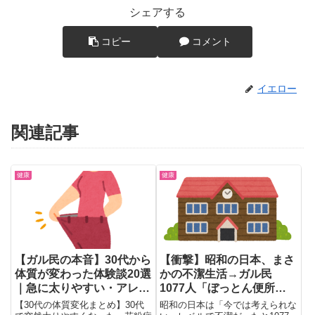
シェアする
コピー
コメント
イエロー
関連記事
健康
健康
【ガル民の本音】30代から
【衝撃】昭和の日本、まさ
体質が変わった体験談20選
かの不潔生活→ガル民
｜急に太りやすい・アレル
1077人「ぼっとん便所」
ギー・ニキビの変化
祭りｗｗｗ
【30代の体質変化まとめ】30代
昭和の日本は「今では考えられな