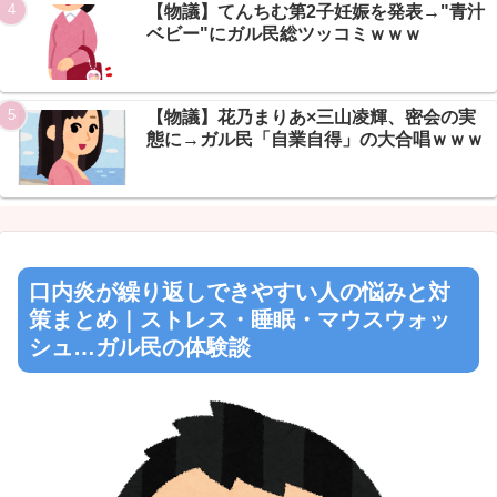
【物議】てんちむ第2子妊娠を発表→"青汁
ベビー"にガル民総ツッコミｗｗｗ
【物議】花乃まりあ×三山凌輝、密会の実
態に→ガル民「自業自得」の大合唱ｗｗｗ
口内炎が繰り返しできやすい人の悩みと対
策まとめ｜ストレス・睡眠・マウスウォッ
シュ…ガル民の体験談