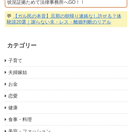
状況証拠ためて法律事務所へGO！！
💬
【ガル民の本音】旦那の朝帰り連絡なし許せる？体
験談20選｜謝らない夫・レス・離婚判断のリアル
カテゴリー
子育て
夫婦嫁姑
お金
恋愛
健康
食事・料理
美容・ファッション