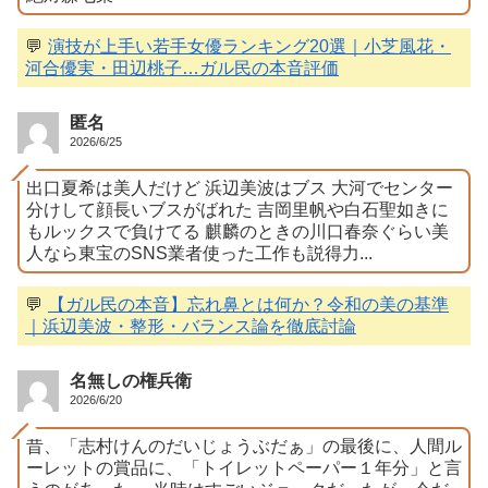
💬
演技が上手い若手女優ランキング20選｜小芝風花・
河合優実・田辺桃子…ガル民の本音評価
匿名
2026/6/25
出口夏希は美人だけど 浜辺美波はブス 大河でセンター
分けして顔長いブスがばれた 吉岡里帆や白石聖如きに
もルックスで負けてる 麒麟のときの川口春奈ぐらい美
人なら東宝のSNS業者使った工作も説得力...
💬
【ガル民の本音】忘れ鼻とは何か？令和の美の基準
｜浜辺美波・整形・バランス論を徹底討論
名無しの権兵衛
2026/6/20
昔、「志村けんのだいじょうぶだぁ」の最後に、人間ル
ーレットの賞品に、「トイレットペーパー１年分」と言