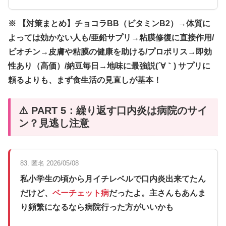
※ 【対策まとめ】チョコラBB（ビタミンB2）→体質に
よっては効かない人も/亜鉛サプリ→粘膜修復に直接作用/
ビオチン→皮膚や粘膜の健康を助ける/プロポリス→即効
性あり（高価）/納豆毎日→地味に最強説(´∀｀) サプリに
頼るよりも、まず食生活の見直しが基本！
⚠️ PART 5：繰り返す口内炎は病院のサイ
ン？見逃し注意
83. 匿名 2026/05/08
私小学生の頃から月イチレベルで口内炎出来てたん
だけど、
ベーチェット病
だったよ。主さんもあんま
り頻繁になるなら病院行った方がいいかも