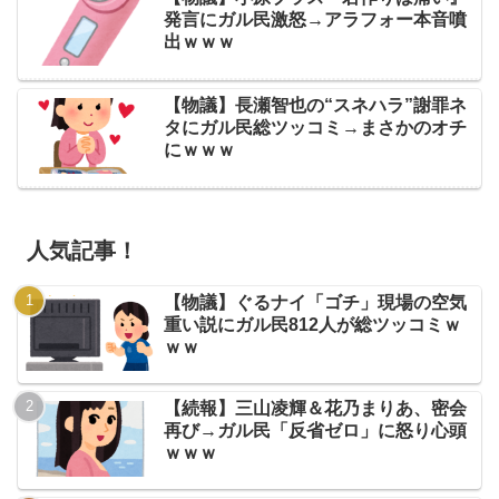
発言にガル民激怒→アラフォー本音噴
出ｗｗｗ
【物議】長瀬智也の“スネハラ”謝罪ネ
タにガル民総ツッコミ→まさかのオチ
にｗｗｗ
人気記事！
【物議】ぐるナイ「ゴチ」現場の空気
重い説にガル民812人が総ツッコミｗ
ｗｗ
【続報】三山凌輝＆花乃まりあ、密会
再び→ガル民「反省ゼロ」に怒り心頭
ｗｗｗ