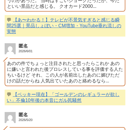
うのがあった。 当時はすごいジョークだったが、今だ
といい景品だと感じる。 クオカード2000...
💬
【あ〜わかる！】テレビが不景気すぎると感じる瞬
間25選｜景品しょぼい・CM増加・YouTube垂れ流しの
実態
匿名
2026/6/01
あのの件でちょっと注目されたと思ったらこれか あの
に嫌いと言われた後プロレスしている事を評価する人た
ちいるけど それ、この人が名前出したあのに媚びただ
けの話だからね 人気出ていたあのと絡めるなら...
💬
【ベッキー現在】「ゴールデンのレギュラーが欲し
い」不倫10年後の本音にガル民騒然
匿名
2026/5/20