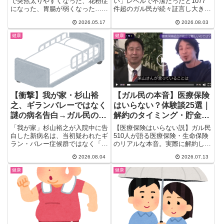
で突然太りやすくなった、花粉症
い」レベルで不潔だったと1077
になった、胃腸が弱くなった……
件超のガル民が続々証言し大きな
ガル民89人のリアルな体験談を
話題に。ぼっとん便所や車内喫
2026.05.17
2026.08.03
厳選。大人ニキビ・ホルモンバラ
煙、ドブ川の記憶から「今の方が
ンス・気圧頭痛まで、悩みの原因
いい」論争まで、令和世代には想
健康
健康
と対策をまとめました。
像もつかない昭和の衛生事情をガ
チでまとめてみた。あなたはいく
つ知ってた？
【衝撃】我が家・杉山裕
【ガル民の本音】医療保険
之、ギランバレーではなく
はいらない？体験談25選｜
謎の病名告白→ガル民の反
解約のタイミング・貯金額
応が割れたｗｗｗ
の目安・がん保険まで
「我が家」杉山裕之が入院中に告
【医療保険はいらない説】ガル民
白した新病名は、当初疑われたギ
510人が語る医療保険・生命保険
ラン・バレー症候群ではなく「低
のリアルな本音。実際に解約した
カリウム性ミオパチー」という珍
理由、貯金はいくらあれば不要な
2026.08.04
2026.07.13
しい病気だった。大原麗子や芳根
のか、高額療養費制度やNISAと
京子との比較トリビアで盛り上が
の比較、がん保険は入るべきかま
健康
健康
る一方、辛口コメントに反論が殺
で、検索しても出てこないガチの
到し、ガル民の反応はまっぷたつ
体験談を厳選してまとめました。
に割れている。