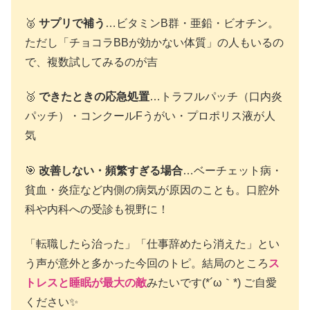
🥈
サプリで補う
…ビタミンB群・亜鉛・ビオチン。
ただし「チョコラBBが効かない体質」の人もいるの
で、複数試してみるのが吉
🥉
できたときの応急処置
…トラフルパッチ（口内炎
パッチ）・コンクールFうがい・プロポリス液が人
気
🎯
改善しない・頻繁すぎる場合
…ベーチェット病・
貧血・炎症など内側の病気が原因のことも。口腔外
科や内科への受診も視野に！
「転職したら治った」「仕事辞めたら消えた」とい
う声が意外と多かった今回のトピ。結局のところ
ス
トレスと睡眠が最大の敵
みたいです(*´ω｀*) ご自愛
ください✨