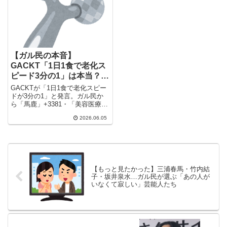
「バリバリ動ける時間はもっと短
い」余命宣告を超えて生きた実例
も紹介。
【ガル民の本音】
GACKT「1日1食で老化ス
ピード3分の1」は本当？ガ
ル民の反応まとめ
GACKTが「1日1食で老化スピー
ドが3分の1」と発言。ガル民か
ら「馬鹿」+3381・「美容医療し
てない？」「歳相応では」など猛
2026.06.05
ツッコミが殺到。オートファジ
ー・サーチュイン遺伝子の科学的
背景とガル民の本音を厳選まと
め。
【もっと見たかった】三浦春馬・竹内結
子・坂井泉水…ガル民が選ぶ「あの人が
いなくて寂しい」芸能人たち