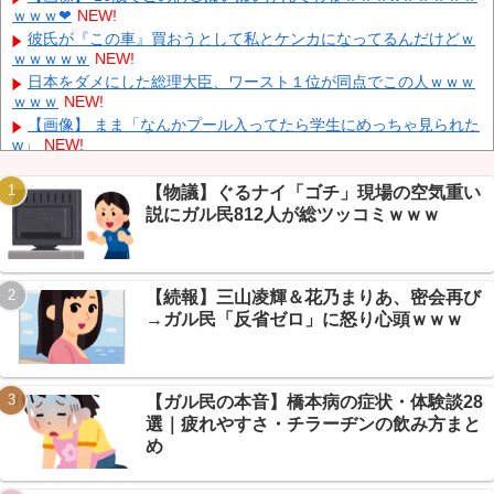
ｗｗｗ❤
NEW!
決定 鎌田大地とチームメイトに
NEW!
彼氏が『この車』買おうとして私とケンカになってるんだけどｗ
元F1王者ハッキネン、フェルスタペンのマクラーレン加入の噂に
ｗｗｗｗｗ
NEW!
「なぜ調和がある現体制を崩す必要がある？」
NEW!
日本をダメにした総理大臣、ワースト１位が同点でこの人ｗｗｗ
【画像】 はいだしょうこ（47）「こんなオバサンでいいの…？」
ｗｗｗ
NEW!
NEW!
【画像】 まま「なんかプール入ってたら学生にめっちゃ見られた
w」
NEW!
【物議】カズレーザー「任意保険は強制にしろ」→なんG民「そ
れただの金持ち理論」と反論ｗｗｗ
【物議】ぐるナイ「ゴチ」現場の空気重い
【続報】ホロライブ『ホロドリ』、まさかのセルラン1位に返り
説にガル民812人が総ツッコミｗｗｗ
Powered by livedoor 相互RSS
咲き→なんG民「覇権やん」ｗｗｗ
【朗報】エッヂ民の文鳥(4ヶ月)、かわいさで完全制圧→愛鳥自慢
合戦に発展ｗｗｗ
【続報】三山凌輝＆花乃まりあ、密会再び
【衝撃】モモンガどうなった…ちいかわ最新話で入れ替わり説→
ファン考察盛り上がりｗｗｗ
→ガル民「反省ゼロ」に怒り心頭ｗｗｗ
【衝撃】年金8ヶ月未納で手足失った男性、障害年金97万円が一
生ゼロに→スレ民「免除すれば」ｗｗｗ
【ガル民の本音】橋本病の症状・体験談28
選｜疲れやすさ・チラーヂンの飲み方まと
め
Powered by livedoor 相互RSS