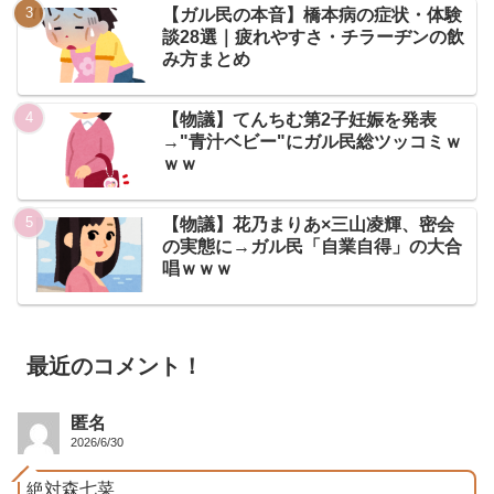
【ガル民の本音】橋本病の症状・体験
談28選｜疲れやすさ・チラーヂンの飲
み方まとめ
【物議】てんちむ第2子妊娠を発表
→"青汁ベビー"にガル民総ツッコミｗ
ｗｗ
【物議】花乃まりあ×三山凌輝、密会
の実態に→ガル民「自業自得」の大合
唱ｗｗｗ
最近のコメント！
匿名
2026/6/30
絶対森七菜