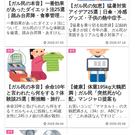
【ガル民の本音】一番効果
【ガル民の知恵】猛暑対策
があったダイエット法25選
アイデア25選｜日傘・冷感
｜踏み台昇降・食事管理・
グッズ・子供の熱中症予防
停滞期打開のコツ
一番効果があったダイエット法に
まとめ
【猛暑を乗り切る知恵袋】記録的
ついて、ガル民のリアルな体験談
な暑さが続く今年の夏、ガル民が
を厳選。踏み台昇降・あすけん・
実践するリアルな暑さ対策アイデ
食事管理のコツから、健康を壊す
アをまとめました。日傘の選び
痩せ方への注意点まで、他では読
2026.07.03
2026.07.16
方、冷感グッズの効果的な使い
めない本音を紹介します。
方、子供の熱中症予防、街づくり
健康
健康
への願いまで、今日から試せる工
夫が満載。実体験ベースの声をチ
ェックしてみて。
【ガル民の本音】余命10年
【健康】体重195kg大鶴肥
と言われたら何をする？体
満｜ガル民「突然死が心
験談25選｜断捨離・旅行・
配」マンジャロ提案も
終活のリアル
余命10年と告げられたら何をす
お笑いコンビ「ママタルト」の大
る？ガルちゃんに投稿した40歳
鶴肥満さん（34）が、ABCテレ
女性に245コメ超の共感が殺到。
ビ「これ余談なんですけど…」に
断捨離・旅行・会いたい人に会
出演。体重195キロという驚...
2026.06.04
2026.05.08
う・終活プランの立て方まで、ガ
ル民のリアルな体験談25選。
健康