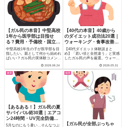
な本音を一気にチェックできま
100%な声を厳選まとめ。
す。
【ガル民の本音】中堅高校
【40代の本音】40歳から
1年から医学部は目指せ
のダイエット成功法20選｜
る？費用・予備校・国立合
ウォーキング・食事改善・
格例まとめ｜親のサポート
ピラティスのリアル体験談
中堅高校1年生の子が医学部を目
【40代ダイエット体験談まと
術も
指したい。親として何から始めれ
め】「若い頃と全然違う」と実感
ばいい？ガル民の実体験コメント
したガル民の声を厳選。ウォーキ
を多数収録。国立・私立の費用の
ング・ピラティス・食事制限・ア
2026.06.24
2026.05.31
リアル、医学部専門予備校の選び
プリ管理など成功した方法20
方、中堅校からの合格事例まで一
選。膝を守る運動法・更年期対
健康
健康
挙まとめ。防衛医大・自治医大な
策・リバウンド防止のリアルな知
ど学費を抑える選択肢も解説。高
恵も。
校生の子を持つ30〜50代の親御
さん必読。
【あるある！】ガル民の夏
サバイバル術30選｜エアコ
ン24時間・UV完全防備・
【ガル民が全部ぶっちゃ
熱中症対策まで
5月なのにもう暑い…そんなつぶ