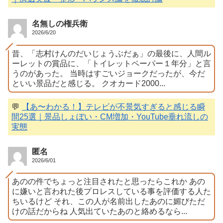
名無しの権兵衛
2026/6/20
昔、「志村けんのだいじょうぶだぁ」の最後に、人間ル
ーレットの賞品に、「トイレットペーパー１年分」と言
うのがあった。 当時はすごいジョークだったが、今だ
といい景品だと感じる。 クオカード2000...
💬
【あ〜わかる！】テレビが不景気すぎると感じる瞬
間25選｜景品しょぼい・CM増加・YouTube垂れ流しの
実態
匿名
2026/6/01
あのの件でちょっと注目されたと思ったらこれか あの
に嫌いと言われた後プロレスしている事を評価する人た
ちいるけど それ、この人が名前出したあのに媚びただ
けの話だからね 人気出ていたあのと絡めるなら...