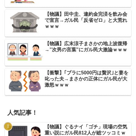
【物議】田中圭、違約金完済を飲み会
で宣言→ガル民「反省ゼロ」と大荒れ
ｗｗｗ
【物議】広末涼子まさかの地上波復帰
→”次男の言葉”にガル民大激論ｗｗｗ
【衝撃】｢ブラに5000円は贅沢｣と妻を
叱った夫→まさかの正体にガル民が大
激怒ｗｗｗ
人気記事！
【物議】ぐるナイ「ゴチ」現場の空気
重い説にガル民812人が総ツッコミｗ