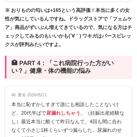
※ おりものの匂いは+165という高評価！本当に多くの女
性が気にしているんですね。ドラッグストアで「フェムケ
ア」商品がずいぶん増えてきているので、気になる方はチ
ェックしてみるのもいいかも(´∀｀) ワキガはパースピレッ
クスが評判みたいですよ。
🏥 PART 4：「これ病院行った方がい
い？」健康・体の機能の悩み
46. 匿名 2026/05/11
本当に恥ずかしすぎて誰にも相談したことないけ
ど、20代半ばで
尿漏れしちゃう
。（妊娠出産経験な
し）最近本当に酷くて昨日なんて、4回も間に合わ
なくて小さじ1杯くらいずつ漏らした。尿漏れのせ