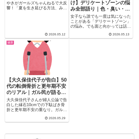
け】デリケートゾーンの悩
やきがガールズちゃんねるで大反
響！「夏を生き延びる方法、みん
み全部語り｜色・臭い・か
なで本気で考えようや」という
ゆみ・加齢変化まで
女子なら誰でも一度は気になった
ト...
ことがある「デリケートゾーン」
の悩み。でも面と向かっては話せ
ない話題だから、ずっとひとり
2026.05.12
2026.05.13
で...
健康
【大久保佳代子が告白】50
代の転倒骨折と更年期不安
のリアル｜ガル民が語る骨
密度・松葉杖生活・転倒予
大久保佳代子さんが婦人公論で告
防
白した縁石10cmでの下駄ばき骨
折と更年期不安の重なり。ガル民
の共感体験談を中心に、50代女
2026.05.29
性が転倒・骨折しやすくなる理
由、松葉杖生活のリアル、骨密度
低下・閉経との関係、転倒予防の
靴選びまで20件超のコメントで