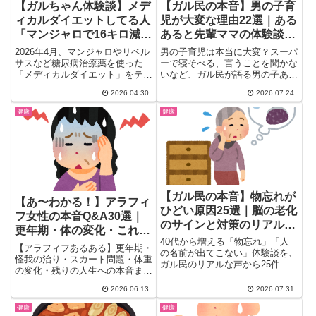
【ガルちゃん体験談】メデ
【ガル民の本音】男の子育
ィカルダイエットしてる人
児が大変な理由22選｜ある
「マンジャロで16キロ減」
あると先輩ママの体験談ま
「リベルサスでも食欲が勝
とめ
2026年4月、マンジャロやリベル
男の子育児は本当に大変？スーパ
つ」「やめると4倍速でリ
サスなど糖尿病治療薬を使った
ーで寝そべる、言うことを聞かな
「メディカルダイエット」をテー
いなど、ガル民が語る男の子ある
バウンド」
マにしたガルちゃんトピが立ち...
あると先輩ママの本音体験談を
2026.04.30
2026.07.24
22選厳選。女の子との性格差や
発達心理学の専門的な視点、思わ
健康
健康
ずほっこりするかわいいエピソー
ドまで、育児の悩みに寄り添う声
を一気にチェックできます。
【ガル民の本音】物忘れが
【あ〜わかる！】アラフィ
ひどい原因25選｜脳の老化
フ女性の本音Q&A30選｜
のサインと対策のリアル体
更年期・体の変化・これか
験談
40代から増える「物忘れ」「人
らの生き方
【アラフィフあるある】更年期・
の名前が出てこない」体験談を、
怪我の治り・スカート問題・体重
ガル民のリアルな声から25件厳
の変化・残りの人生への本音ま
選しました。物忘れが増える脳の
で、ガル民アラフィフ女性30人
老化のサインと更年期・うつとの
2026.06.13
2026.07.31
超のリアルQ&A。「なにもかも
関係、卵や有酸素運動での対策ま
面倒くさい」から「健康維持！」
健康
健康
で、検索しても出てこないリアル
まで、40代50代女性の共感度