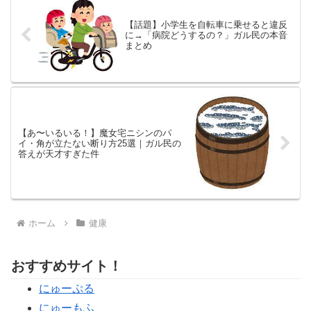
徹底まとめ。
【話題】小学生を自転車に乗せると違反
に→「病院どうするの？」ガル民の本音
まとめ
【あ〜いるいる！】魔女宅ニシンのパ
イ・角が立たない断り方25選｜ガル民の
答えが天才すぎた件
ホーム
健康
おすすめサイト！
にゅーぷる
にゅーもふ