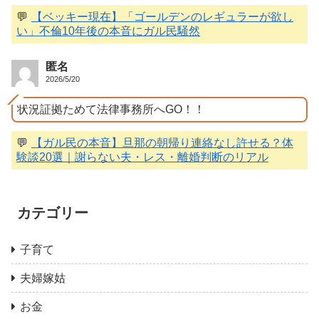
💬
【ベッキー現在】「ゴールデンのレギュラーが欲し
い」不倫10年後の本音にガル民騒然
匿名
2026/5/20
状況証拠ためて法律事務所へGO！！
💬
【ガル民の本音】旦那の朝帰り連絡なし許せる？体
験談20選｜謝らない夫・レス・離婚判断のリアル
カテゴリー
子育て
夫婦嫁姑
お金