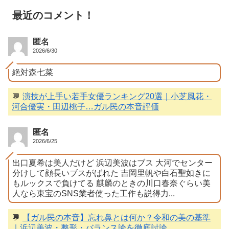
最近のコメント！
匿名
2026/6/30
絶対森七菜
💬
演技が上手い若手女優ランキング20選｜小芝風花・
河合優実・田辺桃子…ガル民の本音評価
匿名
2026/6/25
出口夏希は美人だけど 浜辺美波はブス 大河でセンター
分けして顔長いブスがばれた 吉岡里帆や白石聖如きに
もルックスで負けてる 麒麟のときの川口春奈ぐらい美
人なら東宝のSNS業者使った工作も説得力...
💬
【ガル民の本音】忘れ鼻とは何か？令和の美の基準
｜浜辺美波・整形・バランス論を徹底討論