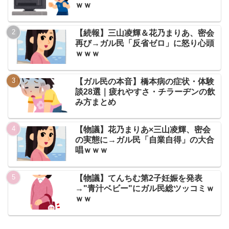
ｗｗ
【続報】三山凌輝＆花乃まりあ、密会
再び→ガル民「反省ゼロ」に怒り心頭
ｗｗｗ
【ガル民の本音】橋本病の症状・体験
談28選｜疲れやすさ・チラーヂンの飲
み方まとめ
【物議】花乃まりあ×三山凌輝、密会
の実態に→ガル民「自業自得」の大合
唱ｗｗｗ
【物議】てんちむ第2子妊娠を発表
→"青汁ベビー"にガル民総ツッコミｗ
ｗｗ