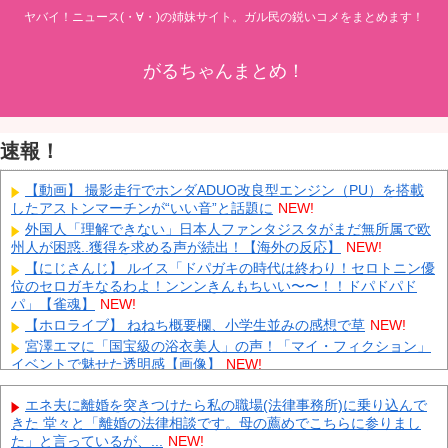
ヤバイ！ニュース(・∀・)の姉妹サイト。ガル民の鋭いコメをまとめます！
がるちゃんまとめ！
速報！
【動画】 撮影走行でホンダADUO改良型エンジン（PU）を搭載
したアストンマーチンが“いい音”と話題に
NEW!
外国人「理解できない」日本人ファンタジスタがまだ無所属で欧
州人が困惑..獲得を求める声が続出！【海外の反応】
NEW!
【にじさんじ】 ルイス「ドパガキの時代は終わり！セロトニン優
位のセロガキなるわよ！ンンンきんもちいい〜〜！！ドパドパド
パ」【雀魂】
NEW!
【ホロライブ】 ねねち概要欄、小学生並みの感想で草
NEW!
宮澤エマに「国宝級の浴衣美人」の声！「マイ・フィクション」
イベントで魅せた透明感【画像】
NEW!
インドネシア「高速鉄道！」中国「大赤字！」インドネシア「運
営会社の株式購入！（負債対策」中国「はい（巨額負債」インドネ
エネ夫に離婚を突きつけたら私の職場(法律事務所)に乗り込んで
シア「700km延伸計画！（実質中止」→
NEW!
きた 堂々と「離婚の法律相談です。母の薦めでこちらに参りまし
た」と言っているが、...
NEW!
クビになったバイト先の店長のインスタ見つけた
NEW!