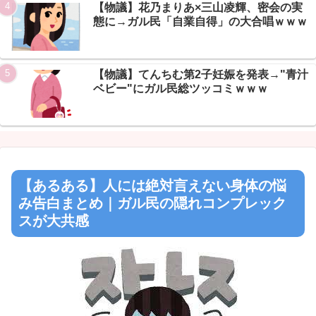
Powered by livedoor 相互RSS
【物議】花乃まりあ×三山凌輝、密会の実
態に→ガル民「自業自得」の大合唱ｗｗｗ
【物議】てんちむ第2子妊娠を発表→"青汁
ベビー"にガル民総ツッコミｗｗｗ
【あるある】人には絶対言えない身体の悩
み告白まとめ｜ガル民の隠れコンプレック
スが大共感