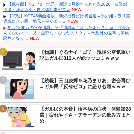
【保存版】NGT48、地元・新潟に見捨てられた説2026→農業部
【速報】 高市政権、エース級の財務官僚・一松旬氏を左遷「彼は
消滅・花火縮小・自治体仕事ゼロｗ
NEW!
協力的でなかった」財務省の言いなりではないことが判明
NEW!
【悲報】NGT48新曲選抜、新潟出身だけ初当選→県外組ズラリ落
中国製ルーター20機種にバックドア 外部から完全制御できる機能
選説にスレ民「地元人事かよ」ｗ
NEW!
が仕込まれていた
NEW!
年収1500万の父が退職。父「退職金も渡したよな？」母「貯金な
石油もない、鉄もない、国土の7割は山…それでも日本が世界屈
んてないよー」父「全部なくなったの！？」→予想外の返事に家族
指の経済大国になれた「勤勉さ」以外の勝因！
NEW!
騒然となり…
NEW!
嫁と子作り中なんだけどこうなるｗｗｗ
NEW!
【速報】 『有吉の夏休み』、とんでもない発表をしてしま
【物議】ぐるナイ「ゴチ」現場の空気重い
う！！！！！
NEW!
説にガル民812人が総ツッコミｗｗｗ
【速報】トランプ「イラン戦争、近く終結する」→エッヂ民「何
Powered by livedoor 相互RSS
回目だよ」総ツッコミｗｗｗ
NEW!
【朗報】日鉄が買収したUSスチール、まさかの1800億円利益貢
献→反対派「え？」ｗｗｗ
NEW!
【続報】三山凌輝＆花乃まりあ、密会再び
【まとめ】投資部投機部★1、トランプ発言も為替介入も華麗に
→ガル民「反省ゼロ」に怒り心頭ｗｗｗ
スルー→古河電工祭りにｗｗｗ
NEW!
【画像】 北海道の1500万の中古物件、レベチｗｗｗｗｗｗｗｗ
ｗｗｗｗｗｗｗｗｗｗｗｗ
NEW!
【ガル民の本音】橋本病の症状・体験談28
選｜疲れやすさ・チラーヂンの飲み方まと
め