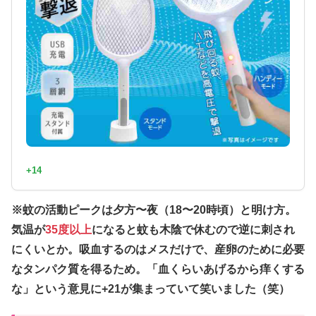
+14
※蚊の活動ピークは夕方〜夜（18〜20時頃）と明け方。
気温が
35度以上
になると蚊も木陰で休むので逆に刺され
にくいとか。吸血するのはメスだけで、産卵のために必要
なタンパク質を得るため。「血くらいあげるから痒くする
な」という意見に+21が集まっていて笑いました（笑）