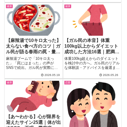
利だったものから、紙パンツ・の
上...
ど飴の賛否まで、検索しても出て
健康
健康
こないリアルな持ち物リストを
24項目、体験談つきで一気にチ
ェックできます。
【麻辣湯で10キロ太った】
【ガル民の本音】体重
太らない食べ方のコツ｜ガ
100kg以上からダイエット
ル民が語る春雨の罠・量り
成功した方法16選｜肥満外
売りの落とし穴
来・あすけん・食事改善の
麻辣湯ブームで「10キロ太っ
体重100kg超えからのダイエット
リアル体験談
た」「罠にはまった」の声が
を検討中の方へ。ガル民のリアル
SNSで続出。ガル民が実際に体
な体験談・アドバイスを厳選まと
験して気づいた春雨・ブンモジャ
め。肥満外来の活用法、あすけ
2026.05.19
2026.05.26
の炭水化物の落とし穴、量り売り
ん・カロリー管理での成功例、急
で予想外に高くなる理由、太らず
な食事制限のリスクも。「47歳
健康
恋愛
に食べるコツまでリアルな声を厳
で30kg減」「半年でマイナス
選してまとめました。
30kg」など、何歳からでも変わ
れる希望の声多数！
【あ〜わかる】心が限界を
迎えたサイン25選｜体が出