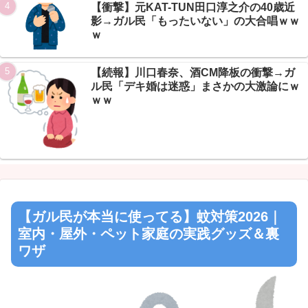
【衝撃】元KAT-TUN田口淳之介の40歳近
影→ガル民「もったいない」の大合唱ｗｗ
ｗ
【続報】川口春奈、酒CM降板の衝撃→ガ
ル民「デキ婚は迷惑」まさかの大激論にｗ
ｗｗ
【ガル民が本当に使ってる】蚊対策2026｜
室内・屋外・ペット家庭の実践グッズ＆裏
ワザ