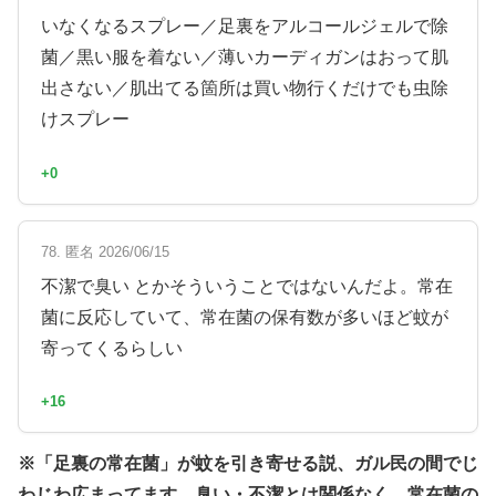
いなくなるスプレー／足裏をアルコールジェルで除
菌／黒い服を着ない／薄いカーディガンはおって肌
出さない／肌出てる箇所は買い物行くだけでも虫除
けスプレー
+0
78. 匿名 2026/06/15
不潔で臭い とかそういうことではないんだよ。常在
菌に反応していて、常在菌の保有数が多いほど蚊が
寄ってくるらしい
+16
※「足裏の常在菌」が蚊を引き寄せる説、ガル民の間でじ
わじわ広まってます。臭い・不潔とは関係なく、常在菌の