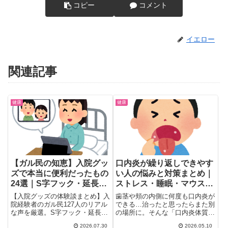
コピー
コメント
イエロー
関連記事
健康
健康
【ガル民の知恵】入院グッ
口内炎が繰り返しできやす
ズで本当に便利だったもの
い人の悩みと対策まとめ｜
24選｜S字フック・延長コ
ストレス・睡眠・マウスウ
ード・耳栓の体験談
ォッシュ…ガル民の体験談
【入院グッズの体験談まとめ】入
歯茎や頬の内側に何度も口内炎が
院経験者のガル民127人のリアル
できる…治ったと思ったらまた別
な声を厳選。S字フック・延長コ
の場所に。そんな「口内炎体質」
ード・ボディシートなど本当に便
に悩むガル民の相談トピが盛り
2026.07.30
2026.05.10