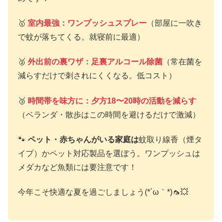
🥇
室内最強：ワンプッシュスプレー
（部屋に一吹き
で蚊が落ちてくる。就寝前に最適）
🥈
外出前の裏ワザ：足裏アルコール除菌
（常在菌を
減らすだけで刺されにくくなる。低コスト）
🥉
時間帯を味方に：夕方18〜20時の活動を減らす
（ベランダ・散歩はこの時間を避けるだけで激減）
🐾
ペット・赤ちゃんがいる家庭は
蚊取り線香（煙タ
イプ）かペット対応製品を選ぼう。ワンプッシュは
メダカなど魚類には要注意です！
今年こそ快適な夏を過ごしましょう(*´ω｀*)🦟💥