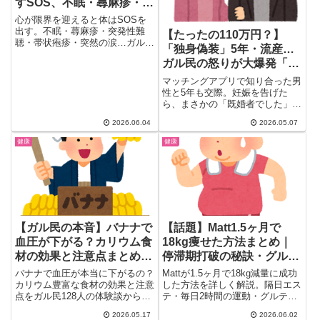
すSOS、不眠・蕁麻疹・突
然の涙
心が限界を迎えると体はSOSを
出す。不眠・蕁麻疹・突発性難
【たったの110万円？】
聴・帯状疱疹・突然の涙…ガル民
「独身偽装」5年・流産…
25人のリアルな体験談を紹介。
ガル民の怒りが大爆発「桁
笑えなくなる・化粧できないなど
行動変化のサインと、心療内科受
が違うでしょ」｜慰謝料判
マッチングアプリで知り合った男
診・退職代行活用の知恵まで一気
決まとめ
性と5年も交際。妊娠を告げた
まとめ。
ら、まさかの「既婚者でした」発
覚。ショックで流産した30代女
2026.06.04
2026.05.07
性...
健康
健康
【ガル民の本音】バナナで
【話題】Matt1.5ヶ月で
血圧が下がる？カリウム食
18kg痩せた方法まとめ｜
材の効果と注意点まとめ｜
停滞期打破の秘訣・グルテ
塩分より大切なこと
ンフリー・ガル民の声
バナナで血圧が本当に下がるの？
Mattが1.5ヶ月で18kg減量に成功
カリウム豊富な食材の効果と注意
した方法を詳しく解説。隔日エス
点をガル民128人の体験談からま
テ・毎日2時間の運動・グルテン
とめ。バナナ苦手な人向けの代替
フリー自炊に加え、停滞期に炭水
2026.05.17
2026.06.02
食材（さつまいも・アボカド・お
化物を増やしたら再び痩せ始めた