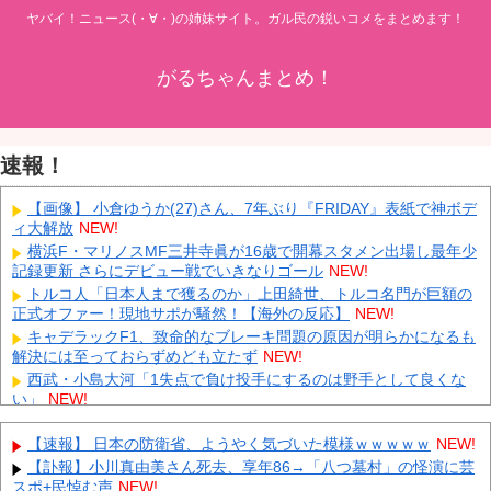
ヤバイ！ニュース(・∀・)の姉妹サイト。ガル民の鋭いコメをまとめます！
がるちゃんまとめ！
速報！
【画像】 小倉ゆうか(27)さん、7年ぶり『FRIDAY』表紙で神ボデ
ィ大解放
NEW!
横浜F・マリノスMF三井寺眞が16歳で開幕スタメン出場し最年少
記録更新 さらにデビュー戦でいきなりゴール
NEW!
トルコ人「日本人まで獲るのか」上田綺世、トルコ名門が巨額の
正式オファー！現地サポが騒然！【海外の反応】
NEW!
キャデラックF1、致命的なブレーキ問題の原因が明らかになるも
解決には至っておらずめども立たず
NEW!
西武・小島大河「1失点で負け投手にするのは野手として良くな
い」
NEW!
【鹿児島】 突然右折し路面電車と衝突 乗っていた男女3人は車を
放置しダッシュで逃走中
NEW!
【速報】 日本の防衛省、ようやく気づいた模様ｗｗｗｗｗ
NEW!
中国「大豪雨！」三峡ダム「基礎部分破損」中国「全力放流！」
【訃報】小川真由美さん死去、享年86→「八つ墓村」の怪演に芸
台風13号「中国上陸予測」台風15号「中国接近（画像」中国「台風
スポ+民悼む声
NEW!