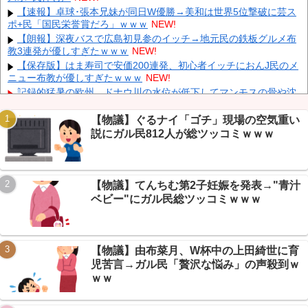
同時上陸！（穀物生産が壊滅危機」→
NEW!
【速報】卓球･張本兄妹が同日W優勝→美和は世界5位撃破に芸ス
長崎の語り部のお爺ちゃん(84)、学生に『日本も核武装が必要』
ポ+民「国民栄誉賞だろ」ｗｗｗ
NEW!
と言われびっくり
NEW!
【朗報】深夜バスで広島初見参のイッチ→地元民の鉄板グルメ布
「あきれてモノが言えない」「国を維持できるの？」外国人の永
教3連発が優しすぎたｗｗｗ
NEW!
住許可要件の厳格化で在日中国人の本音は？
NEW!
【保存版】はま寿司で安価200連発、初心者イッチにおんJ民のメ
ウクライナがモスクワに向けて初の弾道ミサイルを発射か？！
ニュー布教が優しすぎたｗｗｗ
NEW!
NEW!
記録的猛暑の欧州、ドナウ川の水位が低下してマンモスの骨や沈
没したドイツ軍の戦艦が出現
NEW!
【驚愕】 新幹線じゃなく『帰省費4000円』安くなる在来線で帰
【物議】ぐるナイ「ゴチ」現場の空気重い
省した結果ｗｗｗｗｗ
NEW!
説にガル民812人が総ツッコミｗｗｗ
【悲報】 大分県、ガチで逝く・・・・・・
NEW!
【悲報】 取引先専務「Aを20個注文する」 ぼく「いつも1～2個
Powered by livedoor 相互RSS
しか使わないけど本当に20であってる？」 取専「あってる」→結果
【物議】てんちむ第2子妊娠を発表→"青汁
『こう』なったんだが...
NEW!
ベビー"にガル民総ツッコミｗｗｗ
【悲報】新NISA11ヶ月で利益19万円→VIPPERの「30年で600
万」皮算用に総ツッコミｗｗｗ
NEW!
【物議】由布菜月、W杯中の上田綺世に育
児苦言→ガル民「贅沢な悩み」の声殺到ｗ
ｗｗ
Powered by livedoor 相互RSS