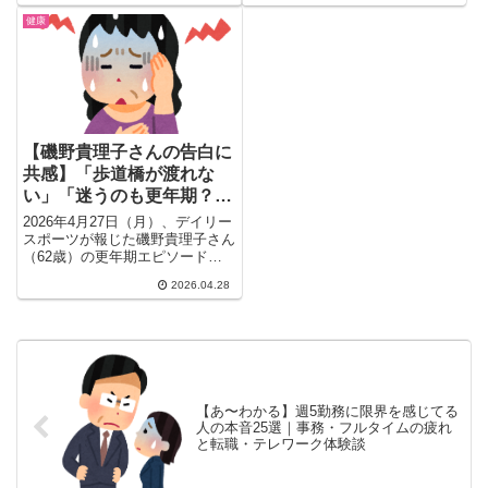
酢）や冷凍保存のコツも紹介。腎
という逆転の発想とは？ガル民の
健康
臓疾患・ダイエット中の方への注
驚きの声や「メンタルが心配」と
意点も必見。
いう声、健康的なダイエット実践
のポイントもまとめました。
【磯野貴理子さんの告白に
共感】「歩道橋が渡れな
い」「迷うのも更年期？」
アラフィフ・ガル民が打ち
2026年4月27日（月）、デイリー
明けた、知られざる更年期
スポーツが報じた磯野貴理子さん
（62歳）の更年期エピソード。
のリアル
「歩道橋が渡れなくなった...
2026.04.28
【あ〜わかる】週5勤務に限界を感じてる
人の本音25選｜事務・フルタイムの疲れ
と転職・テレワーク体験談