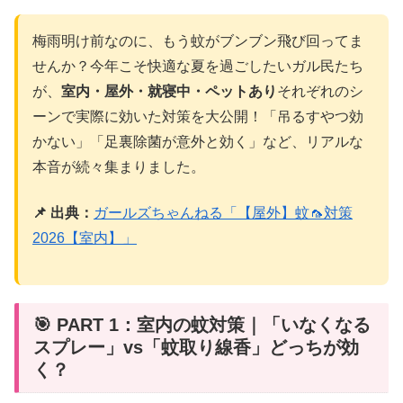
梅雨明け前なのに、もう蚊がブンブン飛び回ってま
せんか？今年こそ快適な夏を過ごしたいガル民たち
が、
室内・屋外・就寝中・ペットあり
それぞれのシ
ーンで実際に効いた対策を大公開！「吊るすやつ効
かない」「足裏除菌が意外と効く」など、リアルな
本音が続々集まりました。
📌 出典：
ガールズちゃんねる「【屋外】蚊🦟対策
2026【室内】」
🎯 PART 1：室内の蚊対策｜「いなくなる
スプレー」vs「蚊取り線香」どっちが効
く？