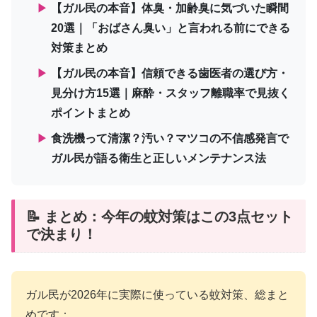
▶
【ガル民の本音】体臭・加齢臭に気づいた瞬間
20選｜「おばさん臭い」と言われる前にできる
対策まとめ
▶
【ガル民の本音】信頼できる歯医者の選び方・
見分け方15選｜麻酔・スタッフ離職率で見抜く
ポイントまとめ
▶
食洗機って清潔？汚い？マツコの不信感発言で
ガル民が語る衛生と正しいメンテナンス法
📝 まとめ：今年の蚊対策はこの3点セット
で決まり！
ガル民が2026年に実際に使っている蚊対策、総まと
めです：