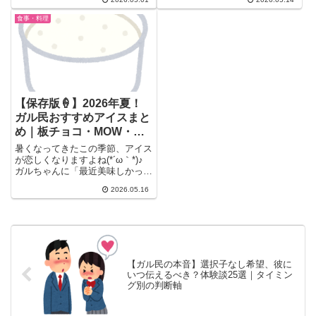
ガ...
食事・料理
【保存版🍦】2026年夏！
ガル民おすすめアイスまと
め｜板チョコ・MOW・ハ
ーゲンダッツ…コスパ最強
暑くなってきたこの季節、アイス
はどれ？
が恋しくなりますよね(*´ω｀*)♪
ガルちゃんに「最近美味しかった
アイス」のトピが立って...
2026.05.16
【ガル民の本音】選択子なし希望、彼に
いつ伝えるべき？体験談25選｜タイミン
グ別の判断軸