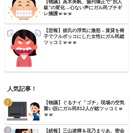
【物議】高木美帆、歯列矯正で”別人
級”の変化→心ない声にガル民ブチギ
レ擁護ｗｗｗ
【悲報】彼氏の浮気に激怒→賃貸を椅
子でフルボッコにした女性にガル民総
ツッコミｗｗｗ
人気記事！
【物議】ぐるナイ「ゴチ」現場の空気
重い説にガル民812人が総ツッコミｗ
ｗｗ
【続報】三山凌輝＆花乃まりあ、密会