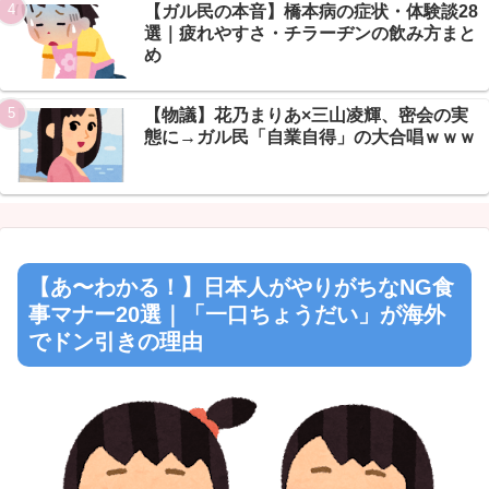
【ガル民の本音】橋本病の症状・体験談28
Powered by livedoor 相互RSS
選｜疲れやすさ・チラーヂンの飲み方まと
め
【物議】花乃まりあ×三山凌輝、密会の実
態に→ガル民「自業自得」の大合唱ｗｗｗ
【あ〜わかる！】日本人がやりがちなNG食
事マナー20選｜「一口ちょうだい」が海外
でドン引きの理由