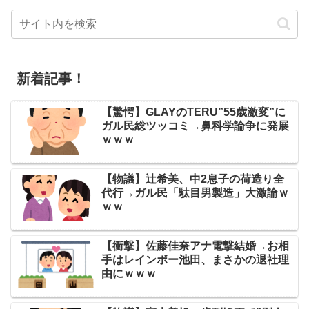
新着記事！
【驚愕】GLAYのTERU”55歳激変”に
ガル民総ツッコミ→鼻科学論争に発展
ｗｗｗ
【物議】辻希美、中2息子の荷造り全
代行→ガル民「駄目男製造」大激論ｗ
ｗｗ
【衝撃】佐藤佳奈アナ電撃結婚→お相
手はレインボー池田、まさかの退社理
由にｗｗｗ