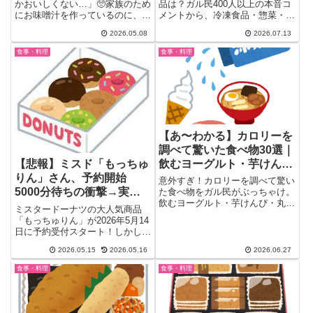
則集
かおいしくない…」🥺家族のため
品は？ガル民400人以上の本音コ
にお味噌汁を作っているのに、納
メントから、冷凍食品・惣菜・ス
得いく味にならないと地味にし
イーツ・調味料の神コスパ商品
2026.05.08
2026.07.13
ん...
25選を厳選。買って後悔した商
品や原産国の見分け方といった注
食事・料理
食事・料理
意点まで徹底まとめ。次の買い物
リストにそのまま使えるリアルな
声を紹介します。
【あ〜わかる】カロリーを
調べて驚いた食べ物30選｜
飲むヨーグルト・芋けん
【悲報】ミスド「もっちゅ
ぴ・かき揚げ、意外すぎる
りん」さん、予約開始
意外すぎ！カロリーを調べて驚い
数字にガル民絶句
5000分待ちの衝撃→実食
た食べ物をガル民がぶっちゃけ。
飲むヨーグルト・芋けんぴ・丸亀
ガル民「そこまでの物
ミスタードーナツの大人気商品
のかき揚げ・ロイズポテチチョ
か…」
「もっちゅりん」が2026年5月14
コ…知ったら震えるリアルな数字
日に予約受付スタート！しかし予
を一挙公開。ダイエット中の方は
約開始直後から混雑が異常レ...
必見、知らずに食べてた高カロリ
2026.05.15
2026.05.16
2026.06.27
ー食品の真実。
食事・料理
食事・料理