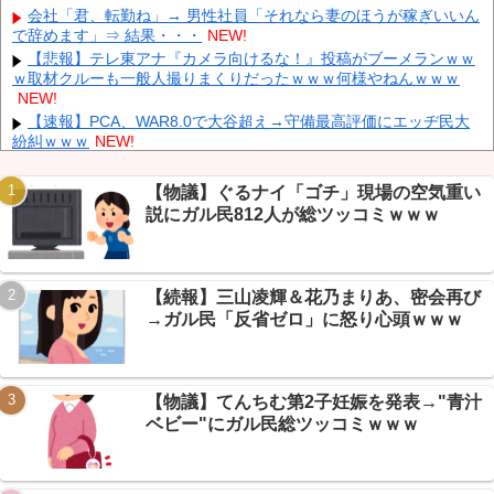
会社「君、転勤ね」→ 男性社員「それなら妻のほうが稼ぎいいん
「三峡沿線の道路水没」中国政府「高速道路封鎖！」中国ダム「緊
で辞めます」⇒ 結果・・・
NEW!
急放流に合わせて開門（土砂崩れ発生」→
NEW!
【悲報】テレ東アナ『カメラ向けるな！』投稿がブーメランｗｗ
「あきれてモノが言えない」「国を維持できるの？」外国人の永
ｗ取材クルーも一般人撮りまくりだったｗｗｗ何様やねんｗｗｗ
住許可要件の厳格化で在日中国人の本音は？
NEW!
NEW!
【鹿児島】 突然右折し路面電車と衝突 乗っていた男女3人は車を
【速報】PCA、WAR8.0で大谷超え→守備最高評価にエッヂ民大
放置しダッシュで逃走中
NEW!
紛糾ｗｗｗ
NEW!
【まとめ】靖国神社、まさかのコスプレ禁止令→愛国コスプレ会
場化していた過去画像にネット民阿鼻叫喚ｗｗｗ
NEW!
【物議】ぐるナイ「ゴチ」現場の空気重い
【悲報】ショートスリーパー堀さん、配信中に泣き出す→スレ民
説にガル民812人が総ツッコミｗｗｗ
『寝ろ』ｗｗｗ
NEW!
Powered by livedoor 相互RSS
【ネット騒然】 元ジャンポケ斉藤の妻、夫の求刑7年翌日にイン
スタ更新！その内容がガチでヤバすぎる…
NEW!
【悲報】 とにかくヤりたくてブスと付き合ったらｗｗｗｗｗｗｗ
【続報】三山凌輝＆花乃まりあ、密会再び
ｗｗｗｗｗｗｗｗ
NEW!
→ガル民「反省ゼロ」に怒り心頭ｗｗｗ
【悲報】 マイナ保険証のクソぶり、バレるｗｗｗｗｗｗｗｗｗ
NEW!
【保存版】「自分が特別じゃなくなるのが怖い」→天才凡人論争
に発展、VIPPER自己分析が深すぎるｗｗｗ
NEW!
【物議】てんちむ第2子妊娠を発表→"青汁
ベビー"にガル民総ツッコミｗｗｗ