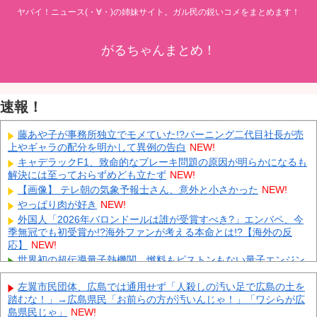
ヤバイ！ニュース(・∀・)の姉妹サイト。ガル民の鋭いコメをまとめます！
がるちゃんまとめ！
速報！
藤あや子が事務所独立でモメていた!?バーニング二代目社長が売
上やギャラの配分を明かして異例の告白
NEW!
キャデラックF1、致命的なブレーキ問題の原因が明らかになるも
解決には至っておらずめども立たず
NEW!
【画像】 テレ朝の気象予報士さん、意外と小さかった
NEW!
やっぱり肉が好き
NEW!
外国人「2026年バロンドールは誰が受賞すべき?」エンバペ、今
季無冠でも初受賞か!?海外ファンが考える本命とは!?【海外の反
応】
NEW!
世界初の超伝導量子熱機関…燃料もピストンもない量子エンジン
が回った！
NEW!
左翼市民団体、広島では通用せず「人殺しの汚い足で広島の土を
【速報】 日本赤十字社、韓国に超希少血液Jr(a-)を提供「韓国内
踏むな！」→広島県民「お前らの方が汚いんじゃ！」「ワシらが広
では適合する血液を確保できなかった」※今回で4回目
NEW!
島県民じゃ」
NEW!
中国「大洪水！」三峡ダム「9門開放！（全力放流」中国都市