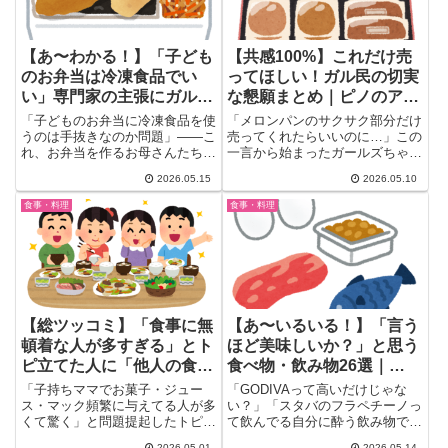
【あ〜わかる！】「子ども
【共感100%】これだけ売
のお弁当は冷凍食品でい
ってほしい！ガル民の切実
い」専門家の主張にガル民
な懇願まとめ｜ピノのアー
の反応は？｜高い・外国
モンド・雪見の皮・ビキニ
「子どものお弁当に冷凍食品を使
「メロンパンのサクサク部分だけ
産・飽きる問題も
上下別
うのは手抜きなのか問題」——こ
売ってくれたらいいのに…」この
れ、お弁当を作るお母さんたちが
一言から始まったガールズちゃん
一度は考えたことありません
ねるのトピックが200コメント...
2026.05.15
2026.05.10
か？...
食事・料理
食事・料理
【総ツッコミ】「食事に無
【あ〜いるいる！】「言う
頓着な人が多すぎる」とト
ほど美味しいか？」と思う
ピ立てた人に「他人の食卓
食べ物・飲み物26選｜
覗いてる方が問題では？」
GODIVAからスタバ・マカ
「子持ちママでお菓子・ジュー
「GODIVAって高いだけじゃな
ガル民の正論ラッシュ
ロンまで、ガル民の本音が
ス・マック頻繁に与えてる人が多
い？」「スタバのフラペチーノっ
くて驚く」と問題提起したトピ主
て飲んでる自分に酔う飲み物でし
炸裂
さん。一見正論っぽいんですが、
ょ？」——ガールズちゃんねる...
2026.05.01
2026.05.14