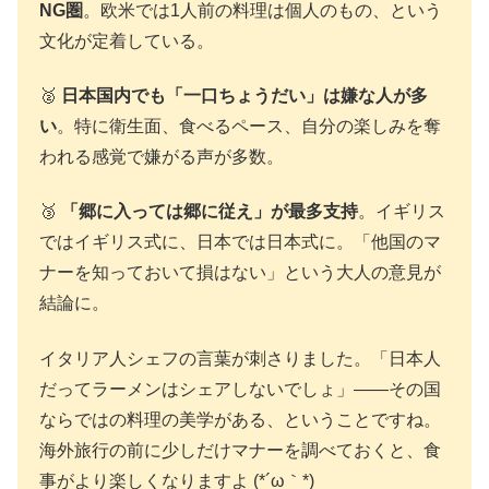
NG圏
。欧米では1人前の料理は個人のもの、という
文化が定着している。
🥈
日本国内でも「一口ちょうだい」は嫌な人が多
い
。特に衛生面、食べるペース、自分の楽しみを奪
われる感覚で嫌がる声が多数。
🥉
「郷に入っては郷に従え」が最多支持
。イギリス
ではイギリス式に、日本では日本式に。「他国のマ
ナーを知っておいて損はない」という大人の意見が
結論に。
イタリア人シェフの言葉が刺さりました。「日本人
だってラーメンはシェアしないでしょ」——その国
ならではの料理の美学がある、ということですね。
海外旅行の前に少しだけマナーを調べておくと、食
事がより楽しくなりますよ (*´ω｀*)