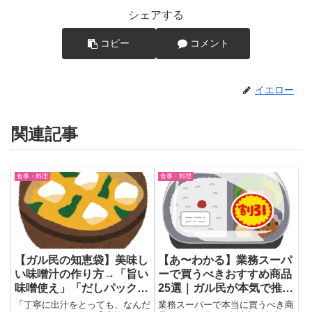
シェアする
コピー
コメント
イエロー
関連記事
食事・料理
食事・料理
【ガル民の知恵袋】美味し
【あ〜わかる】業務スーパ
い味噌汁の作り方→「旨い
ーで買うべきおすすめ商品
味噌使え」「だしパック最
25選｜ガル民が本気で推す
強」コク・出汁・具材の鉄
神コスパ食品まとめ
「丁寧に出汁をとっても、なんだ
業務スーパーで本当に買うべき商