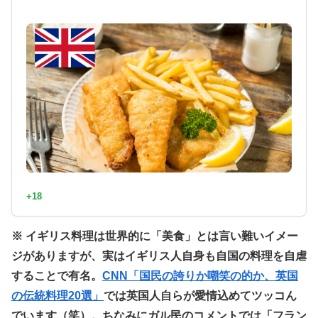
+18
※ イギリス料理は世界的に「美食」とは言い難いイメー
ジがありますが、実はイギリス人自身も自国の料理を自虐
することで有名。
CNN「国民の誇りか嘲笑の的か、英国
の伝統料理20選」
では英国人自らが愛情込めてツッコん
でいます（笑）。ちなみにガル民のコメントでは「フラン